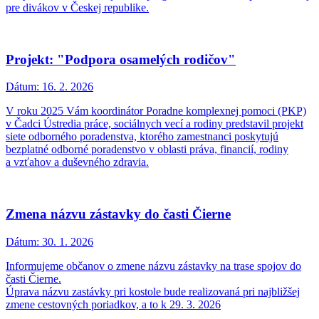
pre divákov v Českej republike.
Projekt: "Podpora osamelých rodičov"
Dátum:
16. 2. 2026
V roku 2025 Vám koordinátor Poradne komplexnej pomoci (PKP)
v Čadci Ústredia práce, sociálnych vecí a rodiny predstavil projekt
siete odborného poradenstva, ktorého zamestnanci poskytujú
bezplatné odborné poradenstvo v oblasti práva, financií, rodiny
a vzťahov a duševného zdravia.
Zmena názvu zástavky do časti Čierne
Dátum:
30. 1. 2026
Informujeme občanov o zmene názvu zástavky na trase spojov do
časti Čierne.
Úprava názvu zastávky pri kostole bude realizovaná pri najbližšej
zmene cestovných poriadkov, a to k 29. 3. 2026