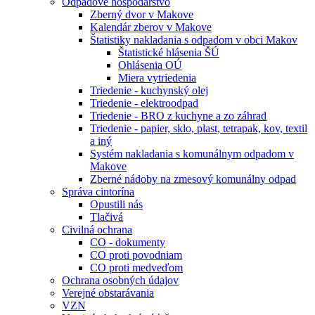
Odpadové hospodárstvo
Zberný dvor v Makove
Kalendár zberov v Makove
Štatistiky nakladania s odpadom v obci Makov
Štatistické hlásenia ŠÚ
Ohlásenia OÚ
Miera vytriedenia
Triedenie - kuchynský olej
Triedenie - elektroodpad
Triedenie - BRO z kuchyne a zo záhrad
Triedenie - papier, sklo, plast, tetrapak, kov, textil
a iný
Systém nakladania s komunálnym odpadom v
Makove
Zberné nádoby na zmesový komunálny odpad
Správa cintorína
Opustili nás
Tlačivá
Civilná ochrana
CO - dokumenty
CO proti povodniam
CO proti medveďom
Ochrana osobných údajov
Verejné obstarávania
VZN