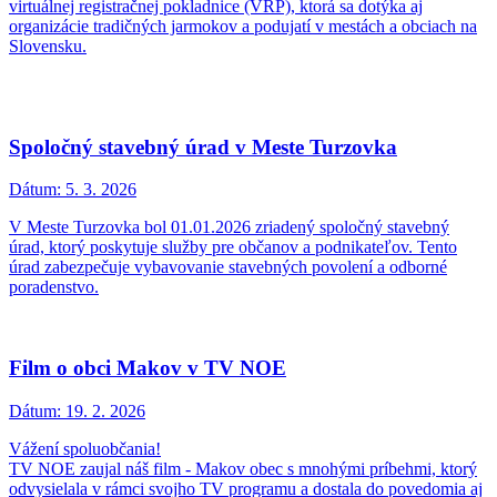
virtuálnej registračnej pokladnice (VRP), ktorá sa dotýka aj
organizácie tradičných jarmokov a podujatí v mestách a obciach na
Slovensku.
Spoločný stavebný úrad v Meste Turzovka
Dátum:
5. 3. 2026
V Meste Turzovka bol 01.01.2026 zriadený spoločný stavebný
úrad, ktorý poskytuje služby pre občanov a podnikateľov. Tento
úrad zabezpečuje vybavovanie stavebných povolení a odborné
poradenstvo.
Film o obci Makov v TV NOE
Dátum:
19. 2. 2026
Vážení spoluobčania!
TV NOE zaujal náš film - Makov obec s mnohými príbehmi, ktorý
odvysielala v rámci svojho TV programu a dostala do povedomia aj