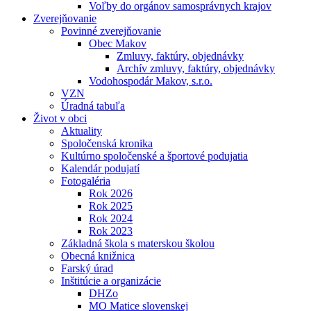
Voľby do orgánov samosprávnych krajov
Zverejňovanie
Povinné zverejňovanie
Obec Makov
Zmluvy, faktúry, objednávky
Archív zmluvy, faktúry, objednávky
Vodohospodár Makov, s.r.o.
VZN
Úradná tabuľa
Život v obci
Aktuality
Spoločenská kronika
Kultúrno spoločenské a športové podujatia
Kalendár podujatí
Fotogaléria
Rok 2026
Rok 2025
Rok 2024
Rok 2023
Základná škola s materskou školou
Obecná knižnica
Farský úrad
Inštitúcie a organizácie
DHZo
MO Matice slovenskej