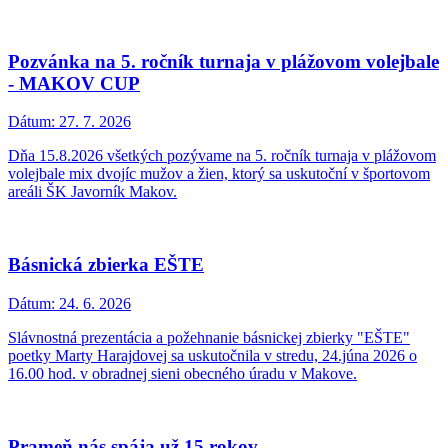
Pozvánka na 5. ročník turnaja v plážovom volejbale
- MAKOV CUP
Dátum:
27. 7. 2026
Dňa 15.8.2026 všetkých pozývame na 5. ročník turnaja v plážovom
volejbale mix dvojíc mužov a žien, ktorý sa uskutoční v športovom
areáli ŠK Javorník Makov.
Básnická zbierka EŠTE
Dátum:
24. 6. 2026
Slávnostná prezentácia a požehnanie básnickej zbierky "EŠTE"
poetky Marty Harajdovej sa uskutočnila v stredu, 24.júna 2026 o
16.00 hod. v obradnej sieni obecného úradu v Makove.
Prameň nás spája už 15 rokov