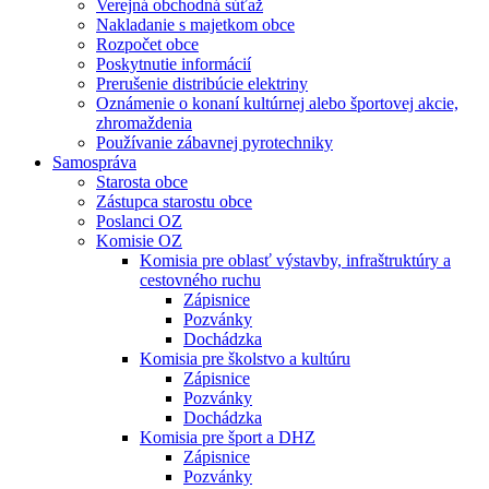
Verejná obchodná súťaž
Nakladanie s majetkom obce
Rozpočet obce
Poskytnutie informácií
Prerušenie distribúcie elektriny
Oznámenie o konaní kultúrnej alebo športovej akcie,
zhromaždenia
Používanie zábavnej pyrotechniky
Samospráva
Starosta obce
Zástupca starostu obce
Poslanci OZ
Komisie OZ
Komisia pre oblasť výstavby, infraštruktúry a
cestovného ruchu
Zápisnice
Pozvánky
Dochádzka
Komisia pre školstvo a kultúru
Zápisnice
Pozvánky
Dochádzka
Komisia pre šport a DHZ
Zápisnice
Pozvánky