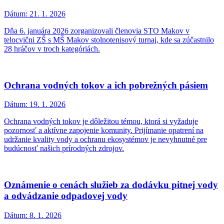
Dátum:
21. 1. 2026
Dňa 6. januára 2026 zorganizovali členovia STO Makov v
telocvični ZŠ s MŠ Makov stolnotenisový turnaj, kde sa zúčastnilo
28 hráčov v troch kategóriách.
Ochrana vodných tokov a ich pobrežných pásiem
Dátum:
19. 1. 2026
Ochrana vodných tokov je dôležitou témou, ktorá si vyžaduje
pozornosť a aktívne zapojenie komunity. Prijímanie opatrení na
udržanie kvality vody a ochranu ekosystémov je nevyhnutné pre
budúcnosť našich prírodných zdrojov.
Oznámenie o cenách služieb za dodávku pitnej vody
a odvádzanie odpadovej vody
Dátum:
8. 1. 2026