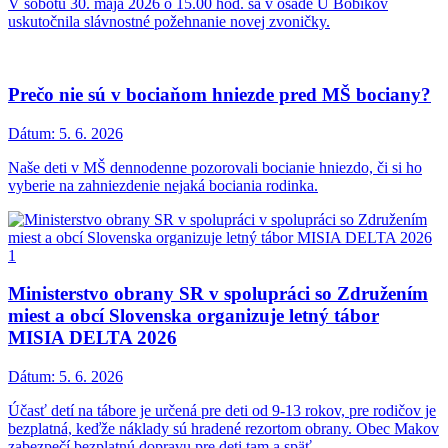
V sobotu 30. mája 2026 o 15.00 hod. sa v osade U Bobikov
uskutočnila slávnostné požehnanie novej zvoničky.
Prečo nie sú v bociaňom hniezde pred MŠ bociany?
Dátum:
5. 6. 2026
Naše deti v MŠ dennodenne pozorovali bocianie hniezdo, či si ho
vyberie na zahniezdenie nejaká bociania rodinka.
Ministerstvo obrany SR v spolupráci so Združením
miest a obcí Slovenska organizuje letný tábor
MISIA DELTA 2026
Dátum:
5. 6. 2026
Účasť detí na tábore je určená pre deti od 9-13 rokov, pre rodičov je
bezplatná, keďže náklady sú hradené rezortom obrany. Obec Makov
zabezpečí bezplatnú dopravu pre deti tam a späť.