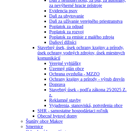
Daň z nehnuteľností, za psa, za automaty,
za nevýherné hracie prístroje
Evidencia psov
Daň za ubytovanie
Daň za užívanie verejného priestranstva
Poplatok za odpad
Poplatok za rozvoj
Poplatok za emisie z malého zdroja
Daňoví dlžníci
Stavebný úsek, úsek ochrany krajiny a prírody,
úsek ochrany vodných zdrojov, úsek miestnych
komunikácií
Verejné vyhlášky
Územný plán obce
Ochrana ovzdušia - MZZO
Ochrany krajiny a prírody - výrub drevín
Doprava
Stavebný úsek - podľa zákona 25⁄2025 Z.
z.
Reklamné stavby
Vyjadrenia, stanoviská, potvrdenia obce
SHR - samostatne hospodáriaci roľník
Obecné bytové domy
Štatúty obce Makov
Smernice