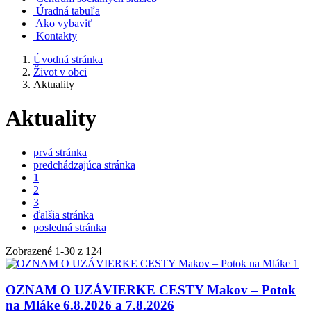
Úradná tabuľa
Ako vybaviť
Kontakty
Úvodná stránka
Život v obci
Aktuality
Aktuality
prvá stránka
predchádzajúca stránka
1
2
3
ďalšia stránka
posledná stránka
Zobrazené
1
-
30
z 124
OZNAM O UZÁVIERKE CESTY Makov – Potok
na Mláke 6.8.2026 a 7.8.2026