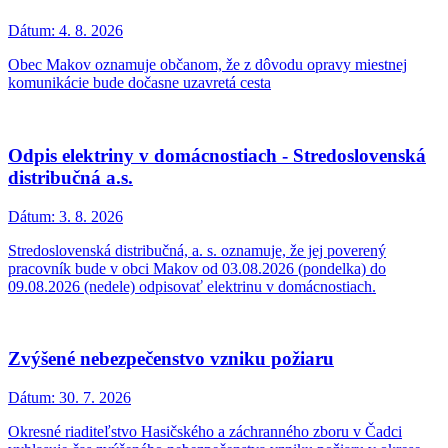
Dátum:
4. 8. 2026
Obec Makov oznamuje občanom, že z dôvodu opravy miestnej
komunikácie bude dočasne uzavretá cesta
Odpis elektriny v domácnostiach - Stredoslovenská
distribučná a.s.
Dátum:
3. 8. 2026
Stredoslovenská distribučná, a. s. oznamuje, že jej poverený
pracovník bude v obci Makov od 03.08.2026 (pondelka) do
09.08.2026 (nedele) odpisovať elektrinu v domácnostiach.
Zvýšené nebezpečenstvo vzniku požiaru
Dátum:
30. 7. 2026
Okresné riaditeľstvo Hasičského a záchranného zboru v Čadci