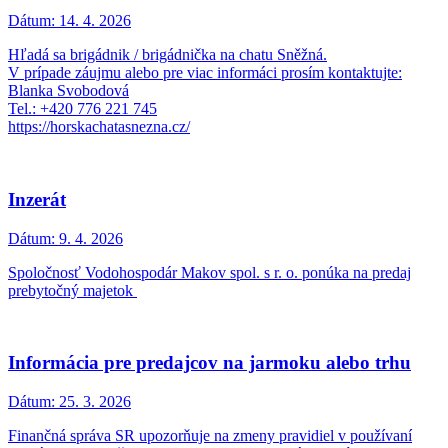
Dátum:
14. 4. 2026
Hľadá sa brigádnik / brigádnička na chatu Sněžná.
V prípade záujmu alebo pre viac informáci prosím kontaktujte:
Blanka Svobodová
Tel.: +420 776 221 745
https://horskachatasnezna.cz/
Inzerát
Dátum:
9. 4. 2026
Spoločnosť Vodohospodár Makov spol. s r. o. ponúka na predaj
prebytočný majetok
Informácia pre predajcov na jarmoku alebo trhu
Dátum:
25. 3. 2026
Finančná správa SR upozorňuje na zmeny pravidiel v používaní