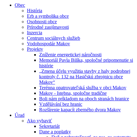
Obec
História
Erb a symbolika obce
Osobnosti obce
Prírodné zaujímavosti
Inzercia
Centrum sociálnych služieb
Vodohospodár Makov
Projekty
Zníženie energetickej náročnosti
Memoriál Pavla Bilíka, spoločné pripomenutie si
histórie
„Zmena účelu využitia stavby z haly podrobnej
kontroly č. 132 na Hasičskú zbrojnicu obce
Makov“
Terénna opatrovateľská služba v obci Makov
Makov - Istebna, spoločne tradične
Boli nám príkladom na oboch stranách hranice
Vzdělávání bez hranic
Rozšírenie kapacít zberného dvora Makov
Úrad
Ako vybaviť
Sekretariát
Dane a poplatky