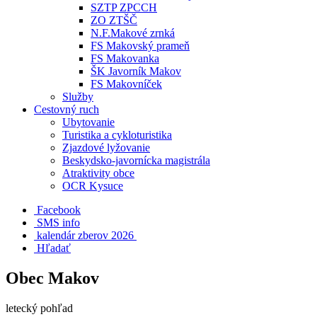
SZTP ZPCCH
ZO ZTŠČ
N.F.Makové zrnká
FS Makovský prameň
FS Makovanka
ŠK Javorník Makov
FS Makovníček
Služby
Cestovný ruch
Ubytovanie
Turistika a cykloturistika
Zjazdové lyžovanie
Beskydsko-javornícka magistrála
Atraktivity obce
OCR Kysuce
Facebook
SMS info
​ kalendár zberov 2026
Hľadať
Obec Makov
letecký pohľad