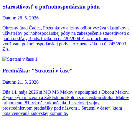
Starostlivosť o poľnohospodársku pôdu
Dátum:
26. 5. 2026
Okresný úrad Čadca, Pozemkový a lesný odbor vyzýva vlastníkov a
užívateľov poľnohospodárskej pôdy na zabezpečenie starostlivosti o
pôdu podľa § 3 ods.1 zákona č. 220/2004 Z. z. o ochrane a
využívaní poľnohospodárskej pôdy a o zmene zákona č. 245/2003
Z.z.
Prednáška: "Stratení v čase"
Dátum:
21. 5. 2026
Dňa 14. mája 2026 si MO MS Makov v spolupráci s Obcou Makov,
Kysuckým múzeom a Základnou školou s materskou školou Makov
pripomenul 81. výročie ukončenia II. svetovej vojny
prostredníctvom prednášky pod názvom „ Stratení v čase“, ktorá
bola venovaná židovskej komunite.