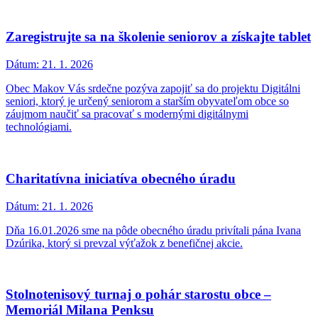
Zaregistrujte sa na školenie seniorov a získajte tablet
Dátum:
21. 1. 2026
Obec Makov Vás srdečne pozýva zapojiť sa do projektu Digitálni
seniori, ktorý je určený seniorom a starším obyvateľom obce so
záujmom naučiť sa pracovať s modernými digitálnymi
technológiami.
Charitatívna iniciatíva obecného úradu
Dátum:
21. 1. 2026
Dňa 16.01.2026 sme na pôde obecného úradu privítali pána Ivana
Dzúrika, ktorý si prevzal výťažok z benefičnej akcie.
Stolnotenisový turnaj o pohár starostu obce –
Memoriál Milana Penksu