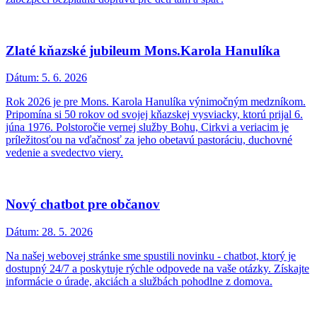
Zlaté kňazské jubileum Mons.Karola Hanulíka
Dátum:
5. 6. 2026
Rok 2026 je pre Mons. Karola Hanulíka výnimočným medzníkom.
Pripomína si 50 rokov od svojej kňazskej vysviacky, ktorú prijal 6.
júna 1976. Polstoročie vernej služby Bohu, Cirkvi a veriacim je
príležitosťou na vďačnosť za jeho obetavú pastoráciu, duchovné
vedenie a svedectvo viery.
Nový chatbot pre občanov
Dátum:
28. 5. 2026
Na našej webovej stránke sme spustili novinku - chatbot, ktorý je
dostupný 24/7 a poskytuje rýchle odpovede na vaše otázky. Získajte
informácie o úrade, akciách a službách pohodlne z domova.