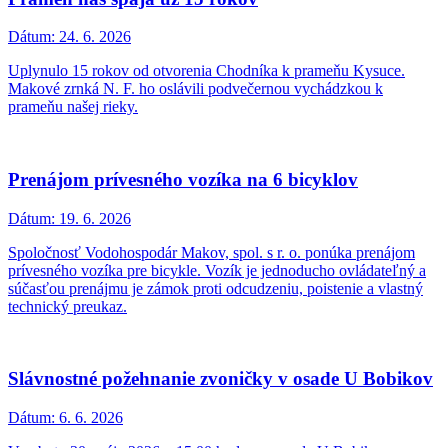
Dátum:
24. 6. 2026
Uplynulo 15 rokov od otvorenia Chodníka k prameňu Kysuce.
Makové zrnká N. F. ho oslávili podvečernou vychádzkou k
prameňu našej rieky.
Prenájom prívesného vozíka na 6 bicyklov
Dátum:
19. 6. 2026
Spoločnosť Vodohospodár Makov, spol. s r. o. ponúka prenájom
prívesného vozíka pre bicykle. Vozík je jednoducho ovládateľný a
súčasťou prenájmu je zámok proti odcudzeniu, poistenie a vlastný
technický preukaz.
Slávnostné požehnanie zvoničky v osade U Bobikov
Dátum:
6. 6. 2026