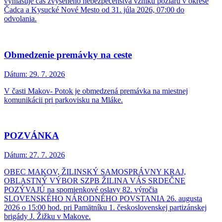
vyhlasuje čas zvýšeného nebezpečenstva vzniku požiaru v okrese
Čadca a Kysucké Nové Mesto od 31. júla 2026, 07:00 do
odvolania.
Obmedzenie premávky na ceste
Dátum:
29. 7. 2026
V časti Makov- Potok je obmedzená premávka na miestnej
komunikácii pri parkovisku na Mláke.
POZVÁNKA
Dátum:
27. 7. 2026
OBEC MAKOV, ŽILINSKÝ SAMOSPRÁVNY KRAJ,
OBLASTNÝ VÝBOR SZPB ŽILINA VÁS SRDEČNE
POZÝVAJÚ na spomienkové oslavy 82. výročia
SLOVENSKÉHO NÁRODNÉHO POVSTANIA 26. augusta
2026 o 15:00 hod. pri Pamätníku 1. československej partizánskej
brigády J. Žižku v Makove.