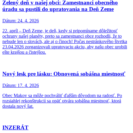
Zelený deň v našej obci: Zamestnanci obecného
úradu sa pustili do upratovania na Deň Zeme
Dátum:
24. 4. 2026
22. apríl – Deň Zeme, je deň, kedy si pripomíname dôležitosť
ochrany našej planéty, preto sa zamestnanci obce rozhodli, že to
nebude len o slovách, ale aj o činoch! Počas nestránkového štvrtka
23.04.2026 zorganizovali upratovaciu akciu, aby našu obec urobili
ešte krajšou a čistejšou.
Nový lesk pre lásku: Obnovená sobášna miestnosť
Dátum:
17. 4. 2026
Obec Makov sa môže pochváliť ďalším dôvodom na radosť. Po
rozsiahlej rekonštrukcii sa opäť otvára sobášna miestnosť, ktorá
dostala nový šat.
INZERÁT