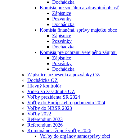
Dochádzka
Komisia pre sociálnu a zdravotnú oblasť
Zápisnice
Pozvánky
Dochádzka
Komisia finančná, správy majetku obce
Zápisnice
Pozvánky
Dochádzka
Komisia pre ochranu verejného záujmu
Zápisnice
Pozvánky
Dochádzka
Zápisnice, uznesenia a pozvánky OZ
Dochádzka OZ
Hlavný kontrolór
Video zo zasadnutia OZ
Voľby prezidenta SR 2024
Voľby do Európskeho parlamentu 2024
Voľby do NRSR 2023
Voľby 2022
Referendum 2023
Referendum 2026
Komunálne a župné voľby 2026
Voľby do orgánov samosprávy obcí