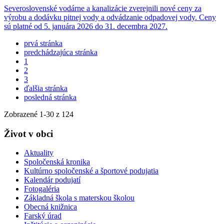
Severoslovenské vodárne a kanalizácie zverejnili nové ceny za
výrobu a dodávku pitnej vody a odvádzanie odpadovej vody. Ceny
sú platné od 5. januára 2026 do 31. decembra 2027.
prvá stránka
predchádzajúca stránka
1
2
3
ďalšia stránka
posledná stránka
Zobrazené
1
-
30
z 124
Život v obci
Aktuality
Spoločenská kronika
Kultúrno spoločenské a športové podujatia
Kalendár podujatí
Fotogaléria
Základná škola s materskou školou
Obecná knižnica
Farský úrad