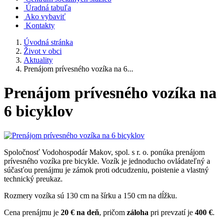
Úradná tabuľa
Ako vybaviť
Kontakty
Úvodná stránka
Život v obci
Aktuality
Prenájom prívesného vozíka na 6...
Prenájom prívesného vozíka na
6 bicyklov
Spoločnosť Vodohospodár Makov, spol. s r. o. ponúka prenájom
prívesného vozíka pre bicykle. Vozík je jednoducho ovládateľný a
súčasťou prenájmu je zámok proti odcudzeniu, poistenie a vlastný
technický preukaz.
Rozmery vozíka sú 130 cm na šírku a 150 cm na dĺžku.
Cena prenájmu je
20 € na deň
, pričom
záloha
pri prevzatí je
400 €
.