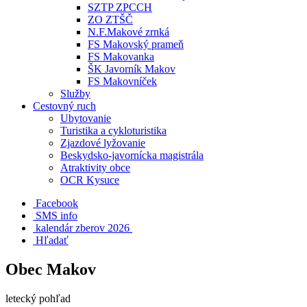
SZTP ZPCCH
ZO ZTŠČ
N.F.Makové zrnká
FS Makovský prameň
FS Makovanka
ŠK Javorník Makov
FS Makovníček
Služby
Cestovný ruch
Ubytovanie
Turistika a cykloturistika
Zjazdové lyžovanie
Beskydsko-javornícka magistrála
Atraktivity obce
OCR Kysuce
Facebook
SMS info
​ kalendár zberov 2026
Hľadať
Obec Makov
letecký pohľad