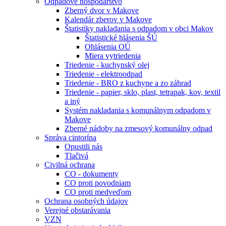
Odpadové hospodárstvo
Zberný dvor v Makove
Kalendár zberov v Makove
Štatistiky nakladania s odpadom v obci Makov
Štatistické hlásenia ŠÚ
Ohlásenia OÚ
Miera vytriedenia
Triedenie - kuchynský olej
Triedenie - elektroodpad
Triedenie - BRO z kuchyne a zo záhrad
Triedenie - papier, sklo, plast, tetrapak, kov, textil
a iný
Systém nakladania s komunálnym odpadom v
Makove
Zberné nádoby na zmesový komunálny odpad
Správa cintorína
Opustili nás
Tlačivá
Civilná ochrana
CO - dokumenty
CO proti povodniam
CO proti medveďom
Ochrana osobných údajov
Verejné obstarávania
VZN