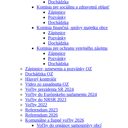
Dochádzka
Komisia pre sociálnu a zdravotnú oblasť
Zápisnice
Pozvánky
Dochádzka
Komisia finančná, správy majetku obce
Zápisnice
Pozvánky
Dochádzka
Komisia pre ochranu verejného záujmu
Zápisnice
Pozvánky
Dochádzka
Zápisnice, uznesenia a pozvánky OZ
Dochádzka OZ
Hlavný kontrolór
Video zo zasadnutia OZ
Voľby prezidenta SR 2024
Voľby do Európskeho parlamentu 2024
Voľby do NRSR 2023
Voľby 2022
Referendum 2023
Referendum 2026
Komunálne a župné voľby 2026
Voľby do orgánov samosprávy obcí