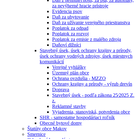
Daň z nehnuteľností, za psa, za automaty,
za nevýherné hracie prístroje
Evidencia psov
Daň za ubytovanie
Daň za užívanie verejného priestranstva
Poplatok za odpad
Poplatok za rozvoj
Poplatok za emisie z malého zdroja
Daňoví dlžníci
Stavebný úsek, úsek ochrany krajiny a prírody,
úsek ochrany vodných zdrojov, úsek miestnych
komunikácií
Verejné vyhlášky
Územný plán obce
Ochrana ovzdušia - MZZO
Ochrany krajiny a prírody - výrub drevín
Doprava
Stavebný úsek - podľa zákona 25⁄2025 Z.
z.
Reklamné stavby
Vyjadrenia, stanoviská, potvrdenia obce
SHR - samostatne hospodáriaci roľník
Obecné bytové domy
Štatúty obce Makov
Smernice