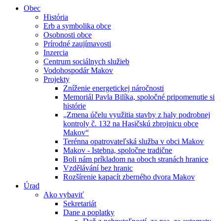
Obec
História
Erb a symbolika obce
Osobnosti obce
Prírodné zaujímavosti
Inzercia
Centrum sociálnych služieb
Vodohospodár Makov
Projekty
Zníženie energetickej náročnosti
Memoriál Pavla Bilíka, spoločné pripomenutie si
histórie
„Zmena účelu využitia stavby z haly podrobnej
kontroly č. 132 na Hasičskú zbrojnicu obce
Makov“
Terénna opatrovateľská služba v obci Makov
Makov - Istebna, spoločne tradične
Boli nám príkladom na oboch stranách hranice
Vzdělávání bez hranic
Rozšírenie kapacít zberného dvora Makov
Úrad
Ako vybaviť
Sekretariát
Dane a poplatky