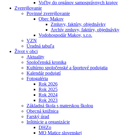
Voľby do orgánov samosprávnych krajov
Zverejňovanie
Povinné zverejňovanie
Obec Makov
Zmluvy, faktúry, objednávky
Archív zmluvy, faktúry, objednávky
Vodohospodár Makov, s.r.o.
VZN
Úradná tabuľa
Život v obci
Aktuality
Spoločenská kronika
Kultúrno spoločenské a športové podujatia
Kalendár podujatí
Fotogaléria
Rok 2026
Rok 2025
Rok 2024
Rok 2023
Základná škola s materskou školou
Obecná knižnica
Farský úrad
Inštitúcie a organizácie
DHZo
MO Matice slovenskej