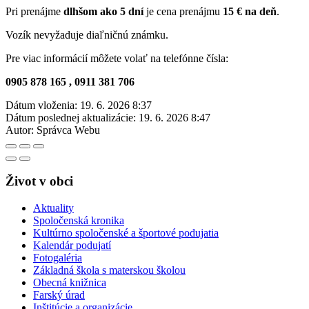
Pri prenájme
dlhšom ako 5 dní
je cena prenájmu
15 € na deň
.
Vozík nevyžaduje diaľničnú známku.
Pre viac informácií môžete volať na telefónne čísla:
0905 878 165 , 0911 381 706
Dátum vloženia:
19. 6. 2026 8:37
Dátum poslednej aktualizácie:
19. 6. 2026 8:47
Autor:
Správca Webu
Život v obci
Aktuality
Spoločenská kronika
Kultúrno spoločenské a športové podujatia
Kalendár podujatí
Fotogaléria
Základná škola s materskou školou
Obecná knižnica
Farský úrad
Inštitúcie a organizácie