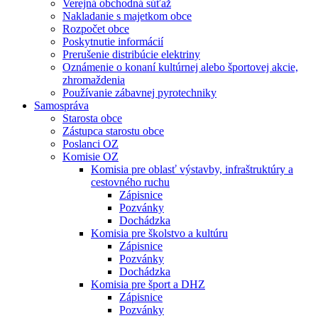
Verejná obchodná súťaž
Nakladanie s majetkom obce
Rozpočet obce
Poskytnutie informácií
Prerušenie distribúcie elektriny
Oznámenie o konaní kultúrnej alebo športovej akcie,
zhromaždenia
Používanie zábavnej pyrotechniky
Samospráva
Starosta obce
Zástupca starostu obce
Poslanci OZ
Komisie OZ
Komisia pre oblasť výstavby, infraštruktúry a
cestovného ruchu
Zápisnice
Pozvánky
Dochádzka
Komisia pre školstvo a kultúru
Zápisnice
Pozvánky
Dochádzka
Komisia pre šport a DHZ
Zápisnice
Pozvánky