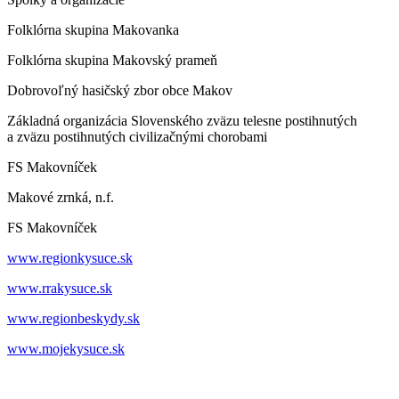
Folklórna skupina Makovanka
Folklórna skupina Makovský prameň
Dobrovoľný hasičský zbor obce Makov
Základná organizácia Slovenského zväzu telesne postihnutých
a zväzu postihnutých civilizačnými chorobami
FS Makovníček
Makové zrnká, n.f.
FS Makovníček
www.regionkysuce.sk
www.rrakysuce.sk
www.regionbeskydy.sk
www.mojekysuce.sk