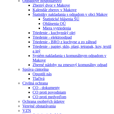
Odpadové hospodárstvo
Zberný dvor v Makove
Kalendár zberov v Makove
Štatistiky nakladania s odpadom v obci Makov
Štatistické hlásenia ŠÚ
Ohlásenia OÚ
Miera vytriedenia
Triedenie - kuchynský olej
Triedenie - elektroodpad
Triedenie - BRO z kuchyne a zo záhrad
Triedenie - papier, sklo, plast, tetrapak, kov, textil
a iný
Systém nakladania s komunálnym odpadom v
Makove
Zberné nádoby na zmesový komunálny odpad
Správa cintorína
Opustili nás
Tlačivá
Civilná ochrana
CO - dokumenty
CO proti povodniam
CO proti medveďom
Ochrana osobných údajov
Verejné obstarávania
VZN