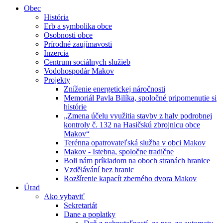
Obec
História
Erb a symbolika obce
Osobnosti obce
Prírodné zaujímavosti
Inzercia
Centrum sociálnych služieb
Vodohospodár Makov
Projekty
Zníženie energetickej náročnosti
Memoriál Pavla Bilíka, spoločné pripomenutie si
histórie
„Zmena účelu využitia stavby z haly podrobnej
kontroly č. 132 na Hasičskú zbrojnicu obce
Makov“
Terénna opatrovateľská služba v obci Makov
Makov - Istebna, spoločne tradične
Boli nám príkladom na oboch stranách hranice
Vzdělávání bez hranic
Rozšírenie kapacít zberného dvora Makov
Úrad
Ako vybaviť
Sekretariát
Dane a poplatky