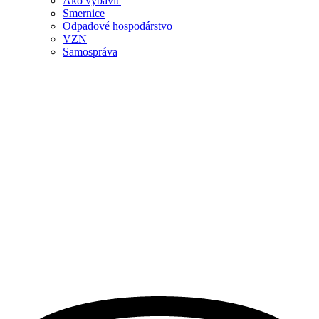
Ako vybaviť
Smernice
Odpadové hospodárstvo
VZN
Samospráva