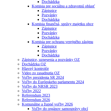
Dochádzka
Komisia pre sociálnu a zdravotnú oblasť
Zápisnice
Pozvánky
Dochádzka
Komisia finančná, správy majetku obce
Zápisnice
Pozvánky
Dochádzka
Komisia pre ochranu verejného záujmu
Zápisnice
Pozvánky
Dochádzka
Zápisnice, uznesenia a pozvánky OZ
Dochádzka OZ
Hlavný kontrolór
Video zo zasadnutia OZ
Voľby prezidenta SR 2024
Voľby do Európskeho parlamentu 2024
Voľby do NRSR 2023
Voľby 2022
Referendum 2023
Referendum 2026
Komunálne a župné voľby 2026
Voľby do orgánov samosprávy obcí