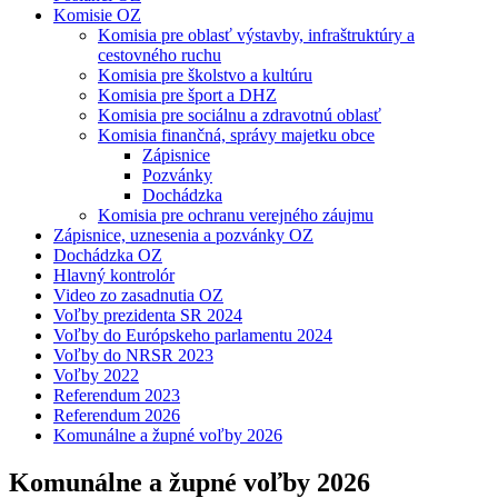
Komisie OZ
Komisia pre oblasť výstavby, infraštruktúry a
cestovného ruchu
Komisia pre školstvo a kultúru
Komisia pre šport a DHZ
Komisia pre sociálnu a zdravotnú oblasť
Komisia finančná, správy majetku obce
Zápisnice
Pozvánky
Dochádzka
Komisia pre ochranu verejného záujmu
Zápisnice, uznesenia a pozvánky OZ
Dochádzka OZ
Hlavný kontrolór
Video zo zasadnutia OZ
Voľby prezidenta SR 2024
Voľby do Európskeho parlamentu 2024
Voľby do NRSR 2023
Voľby 2022
Referendum 2023
Referendum 2026
Komunálne a župné voľby 2026
Komunálne a župné voľby 2026