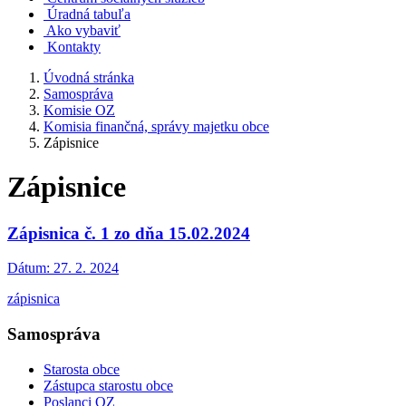
Úradná tabuľa
Ako vybaviť
Kontakty
Úvodná stránka
Samospráva
Komisie OZ
Komisia finančná, správy majetku obce
Zápisnice
Zápisnice
Zápisnica č. 1 zo dňa 15.02.2024
Dátum:
27. 2. 2024
zápisnica
Samospráva
Starosta obce
Zástupca starostu obce
Poslanci OZ