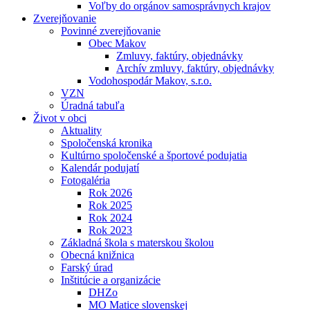
Voľby do orgánov samosprávnych krajov
Zverejňovanie
Povinné zverejňovanie
Obec Makov
Zmluvy, faktúry, objednávky
Archív zmluvy, faktúry, objednávky
Vodohospodár Makov, s.r.o.
VZN
Úradná tabuľa
Život v obci
Aktuality
Spoločenská kronika
Kultúrno spoločenské a športové podujatia
Kalendár podujatí
Fotogaléria
Rok 2026
Rok 2025
Rok 2024
Rok 2023
Základná škola s materskou školou
Obecná knižnica
Farský úrad
Inštitúcie a organizácie
DHZo
MO Matice slovenskej