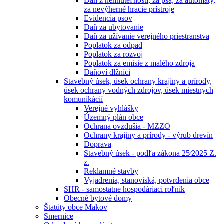
Daň z nehnuteľností, za psa, za automaty,
za nevýherné hracie prístroje
Evidencia psov
Daň za ubytovanie
Daň za užívanie verejného priestranstva
Poplatok za odpad
Poplatok za rozvoj
Poplatok za emisie z malého zdroja
Daňoví dlžníci
Stavebný úsek, úsek ochrany krajiny a prírody,
úsek ochrany vodných zdrojov, úsek miestnych
komunikácií
Verejné vyhlášky
Územný plán obce
Ochrana ovzdušia - MZZO
Ochrany krajiny a prírody - výrub drevín
Doprava
Stavebný úsek - podľa zákona 25⁄2025 Z.
z.
Reklamné stavby
Vyjadrenia, stanoviská, potvrdenia obce
SHR - samostatne hospodáriaci roľník
Obecné bytové domy
Štatúty obce Makov
Smernice