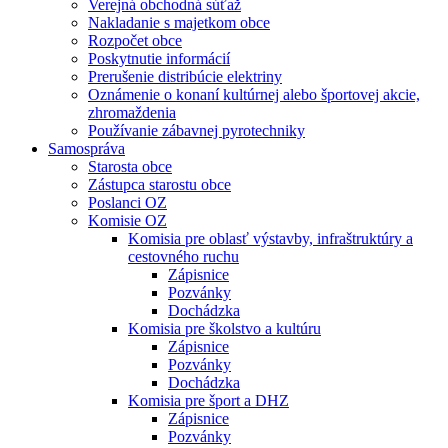
Verejná obchodná súťaž
Nakladanie s majetkom obce
Rozpočet obce
Poskytnutie informácií
Prerušenie distribúcie elektriny
Oznámenie o konaní kultúrnej alebo športovej akcie,
zhromaždenia
Používanie zábavnej pyrotechniky
Samospráva
Starosta obce
Zástupca starostu obce
Poslanci OZ
Komisie OZ
Komisia pre oblasť výstavby, infraštruktúry a
cestovného ruchu
Zápisnice
Pozvánky
Dochádzka
Komisia pre školstvo a kultúru
Zápisnice
Pozvánky
Dochádzka
Komisia pre šport a DHZ
Zápisnice
Pozvánky