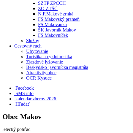
SZTP ZPCCH
ZO ZTŠČ
N.F.Makové zrnká
FS Makovský prameň
FS Makovanka
ŠK Javorník Makov
FS Makovníček
Služby
Cestovný ruch
Ubytovanie
Turistika a cykloturistika
Zjazdové lyžovanie
Beskydsko-javornícka magistrála
Atraktivity obce
OCR Kysuce
Facebook
SMS info
​ kalendár zberov 2026
Hľadať
Obec Makov
letecký pohľad