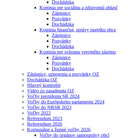
Dochádzka
Komisia pre sociálnu a zdravotnú oblasť
Zápisnice
Pozvánky
Dochádzka
Komisia finančná, správy majetku obce
Zápisnice
Pozvánky
Dochádzka
Komisia pre ochranu verejného záujmu
Zápisnice
Pozvánky
Dochádzka
Zápisnice, uznesenia a pozvánky OZ
Dochádzka OZ
Hlavný kontrolór
Video zo zasadnutia OZ
Voľby prezidenta SR 2024
Voľby do Európskeho parlamentu 2024
Voľby do NRSR 2023
Voľby 2022
Referendum 2023
Referendum 2026
Komunálne a župné voľby 2026
Voľby do orgánov samosprávy obcí