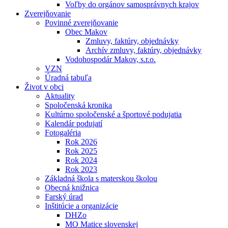
Voľby do orgánov samosprávnych krajov
Zverejňovanie
Povinné zverejňovanie
Obec Makov
Zmluvy, faktúry, objednávky
Archív zmluvy, faktúry, objednávky
Vodohospodár Makov, s.r.o.
VZN
Úradná tabuľa
Život v obci
Aktuality
Spoločenská kronika
Kultúrno spoločenské a športové podujatia
Kalendár podujatí
Fotogaléria
Rok 2026
Rok 2025
Rok 2024
Rok 2023
Základná škola s materskou školou
Obecná knižnica
Farský úrad
Inštitúcie a organizácie
DHZo
MO Matice slovenskej