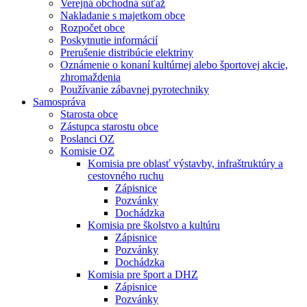
Verejná obchodná súťaž
Nakladanie s majetkom obce
Rozpočet obce
Poskytnutie informácií
Prerušenie distribúcie elektriny
Oznámenie o konaní kultúrnej alebo športovej akcie,
zhromaždenia
Používanie zábavnej pyrotechniky
Samospráva
Starosta obce
Zástupca starostu obce
Poslanci OZ
Komisie OZ
Komisia pre oblasť výstavby, infraštruktúry a
cestovného ruchu
Zápisnice
Pozvánky
Dochádzka
Komisia pre školstvo a kultúru
Zápisnice
Pozvánky
Dochádzka
Komisia pre šport a DHZ
Zápisnice
Pozvánky