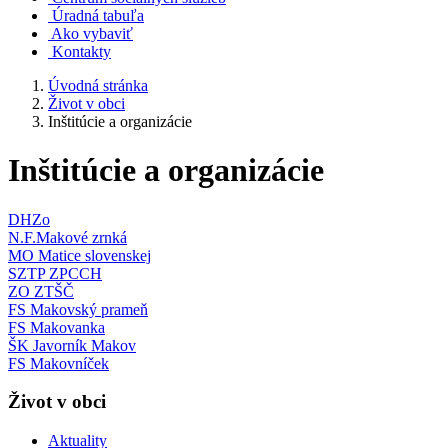
Úradná tabuľa
Ako vybaviť
Kontakty
Úvodná stránka
Život v obci
Inštitúcie a organizácie
Inštitúcie a organizácie
DHZo
N.F.Makové zrnká
MO Matice slovenskej
SZTP ZPCCH
ZO ZTŠČ
FS Makovský prameň
FS Makovanka
ŠK Javorník Makov
FS Makovníček
Život v obci
Aktuality