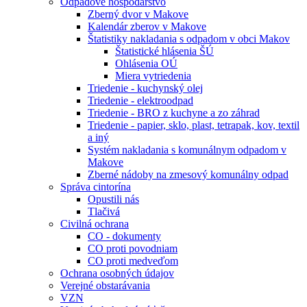
Odpadové hospodárstvo
Zberný dvor v Makove
Kalendár zberov v Makove
Štatistiky nakladania s odpadom v obci Makov
Štatistické hlásenia ŠÚ
Ohlásenia OÚ
Miera vytriedenia
Triedenie - kuchynský olej
Triedenie - elektroodpad
Triedenie - BRO z kuchyne a zo záhrad
Triedenie - papier, sklo, plast, tetrapak, kov, textil
a iný
Systém nakladania s komunálnym odpadom v
Makove
Zberné nádoby na zmesový komunálny odpad
Správa cintorína
Opustili nás
Tlačivá
Civilná ochrana
CO - dokumenty
CO proti povodniam
CO proti medveďom
Ochrana osobných údajov
Verejné obstarávania
VZN