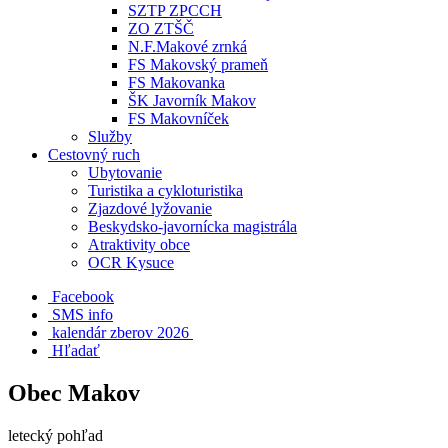
SZTP ZPCCH
ZO ZTŠČ
N.F.Makové zrnká
FS Makovský prameň
FS Makovanka
ŠK Javorník Makov
FS Makovníček
Služby
Cestovný ruch
Ubytovanie
Turistika a cykloturistika
Zjazdové lyžovanie
Beskydsko-javornícka magistrála
Atraktivity obce
OCR Kysuce
Facebook
SMS info
​ kalendár zberov 2026
Hľadať
Obec Makov
letecký pohľad