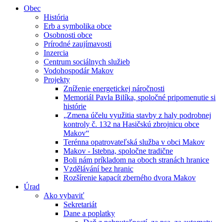
Obec
História
Erb a symbolika obce
Osobnosti obce
Prírodné zaujímavosti
Inzercia
Centrum sociálnych služieb
Vodohospodár Makov
Projekty
Zníženie energetickej náročnosti
Memoriál Pavla Bilíka, spoločné pripomenutie si
histórie
„Zmena účelu využitia stavby z haly podrobnej
kontroly č. 132 na Hasičskú zbrojnicu obce
Makov“
Terénna opatrovateľská služba v obci Makov
Makov - Istebna, spoločne tradične
Boli nám príkladom na oboch stranách hranice
Vzdělávání bez hranic
Rozšírenie kapacít zberného dvora Makov
Úrad
Ako vybaviť
Sekretariát
Dane a poplatky