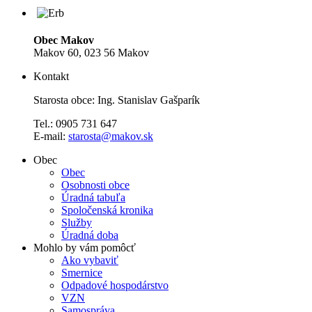
Obec Makov
Makov 60, 023 56 Makov
Kontakt
Starosta obce: Ing. Stanislav Gašparík
Tel.: 0905 731 647
E-mail:
starosta@makov.sk
Obec
Obec
Osobnosti obce
Úradná tabuľa
Spoločenská kronika
Služby
Úradná doba
Mohlo by vám pomôcť
Ako vybaviť
Smernice
Odpadové hospodárstvo
VZN
Samospráva