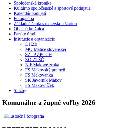
Spoločenská kronika
Kultúrno spoločenské a športové podujatia
Kalendár podujatí
Fotogaléria
Základná škola s materskou školou
Obecná knižnica
Farský úrad
Inštitúcie a organizácie
DHZo
MO Matice slovenskej
SZTP ZPCCH
ZO ZTŠČ
N.F.Makové zrnká
FS Makovský prameň
FS Makovanka
ŠK Javorník Makov
FS Makovníček
Služby
Komunálne a župné voľby 2026