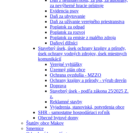
Daň z nehnuteľností, za psa, za automaty,
za nevýherné hracie prístroje
Evidencia psov
Daň za ubytovanie
Daň za užívanie verejného priestranstva
Poplatok za odpad
Poplatok za rozvoj
Poplatok za emisie z malého zdroja
Daňoví dlžníci
Stavebný úsek, úsek ochrany krajiny a prírody,
úsek ochrany vodných zdrojov, úsek miestnych
komunikácií
Verejné vyhlášky
Územný plán obce
Ochrana ovzdušia - MZZO
Ochrany krajiny a prírody - výrub drevín
Doprava
Stavebný úsek - podľa zákona 25⁄2025 Z.
z.
Reklamné stavby
Vyjadrenia, stanoviská, potvrdenia obce
SHR - samostatne hospodáriaci roľník
Obecné bytové domy
Štatúty obce Makov
Smernice