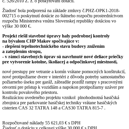
č. 526/2010 Z. z. o poskytovaní dotácií.
Žiadosť bola podporená na základe zmluvy č.PHZ-OPK1-2018-
002715 o poskytnutí dotácie zo štátneho rozpočtu prostredníctvom
rozpočtu Ministerstva vnútra Slovenskej republiky dotáciou vo
výške 30 000 €.
Projekt riešil stavebné úpravy haly podrobnej kontroly
na bývalom CHP Makov spočívajúce v:
- zlepšení tepelnotechnického stavu budovy znížením
a zateplením stropu,
- v rámci stavebných úprav sú navrhnuté nové deliace priečky
pre vytvorenie kotolne, školiacej a odpočinkovej miestnosti,
nové prestupy pre vetranie a komín vrátane pomocných konštrukcií,
nové protipožiarne dvere v interiéri z dôvodu potreby samostatného
požiarneho úseku pre garáž, zábradlie pozdĺž rampy s pracovnými
otvormi pre prístup k vozidlám a napokon protipožiarny uzáver pre
kontrolu povalového priestoru.
Realizáciou uvedeného projektu vznikol plnohodnotná hasičská
zbrojnica pre parkovanie hasičskej techniky vrátane hasičských
cisterien CAS 32 TATRA 148 a CAS30 TATRA 815-7 .
Rozpočtované náklady 55 621,03 € s DPH
Žiadosť o dotáciu v celkovej výške 30 000 € s DPH