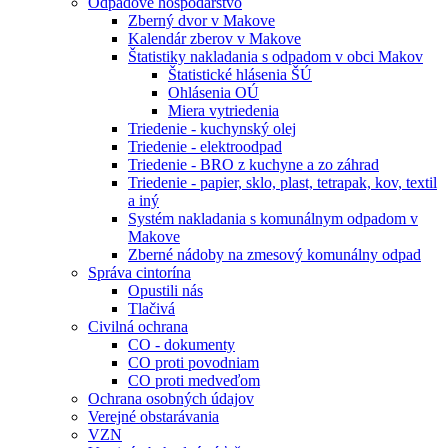
Odpadové hospodárstvo
Zberný dvor v Makove
Kalendár zberov v Makove
Štatistiky nakladania s odpadom v obci Makov
Štatistické hlásenia ŠÚ
Ohlásenia OÚ
Miera vytriedenia
Triedenie - kuchynský olej
Triedenie - elektroodpad
Triedenie - BRO z kuchyne a zo záhrad
Triedenie - papier, sklo, plast, tetrapak, kov, textil
a iný
Systém nakladania s komunálnym odpadom v
Makove
Zberné nádoby na zmesový komunálny odpad
Správa cintorína
Opustili nás
Tlačivá
Civilná ochrana
CO - dokumenty
CO proti povodniam
CO proti medveďom
Ochrana osobných údajov
Verejné obstarávania
VZN