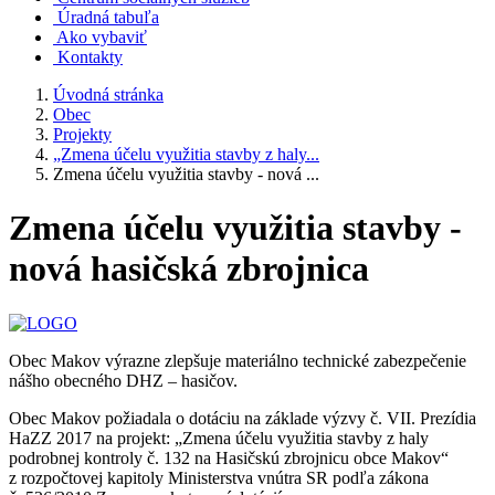
Úradná tabuľa
Ako vybaviť
Kontakty
Úvodná stránka
Obec
Projekty
„Zmena účelu využitia stavby z haly...
Zmena účelu využitia stavby - nová ...
Zmena účelu využitia stavby -
nová hasičská zbrojnica
Obec Makov výrazne zlepšuje materiálno technické zabezpečenie
nášho obecného DHZ – hasičov.
Obec Makov požiadala o dotáciu na základe výzvy č. VII. Prezídia
HaZZ 2017 na projekt: „Zmena účelu využitia stavby z haly
podrobnej kontroly č. 132 na Hasičskú zbrojnicu obce Makov“
z rozpočtovej kapitoly Ministerstva vnútra SR podľa zákona