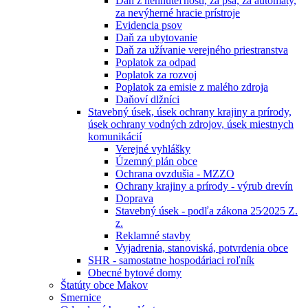
Daň z nehnuteľností, za psa, za automaty,
za nevýherné hracie prístroje
Evidencia psov
Daň za ubytovanie
Daň za užívanie verejného priestranstva
Poplatok za odpad
Poplatok za rozvoj
Poplatok za emisie z malého zdroja
Daňoví dlžníci
Stavebný úsek, úsek ochrany krajiny a prírody,
úsek ochrany vodných zdrojov, úsek miestnych
komunikácií
Verejné vyhlášky
Územný plán obce
Ochrana ovzdušia - MZZO
Ochrany krajiny a prírody - výrub drevín
Doprava
Stavebný úsek - podľa zákona 25⁄2025 Z.
z.
Reklamné stavby
Vyjadrenia, stanoviská, potvrdenia obce
SHR - samostatne hospodáriaci roľník
Obecné bytové domy
Štatúty obce Makov
Smernice