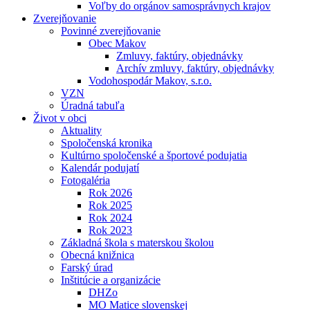
Voľby do orgánov samosprávnych krajov
Zverejňovanie
Povinné zverejňovanie
Obec Makov
Zmluvy, faktúry, objednávky
Archív zmluvy, faktúry, objednávky
Vodohospodár Makov, s.r.o.
VZN
Úradná tabuľa
Život v obci
Aktuality
Spoločenská kronika
Kultúrno spoločenské a športové podujatia
Kalendár podujatí
Fotogaléria
Rok 2026
Rok 2025
Rok 2024
Rok 2023
Základná škola s materskou školou
Obecná knižnica
Farský úrad
Inštitúcie a organizácie
DHZo
MO Matice slovenskej