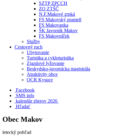
SZTP ZPCCH
ZO ZTŠČ
N.F.Makové zrnká
FS Makovský prameň
FS Makovanka
ŠK Javorník Makov
FS Makovníček
Služby
Cestovný ruch
Ubytovanie
Turistika a cykloturistika
Zjazdové lyžovanie
Beskydsko-javornícka magistrála
Atraktivity obce
OCR Kysuce
Facebook
SMS info
​ kalendár zberov 2026
Hľadať
Obec Makov
letecký pohľad