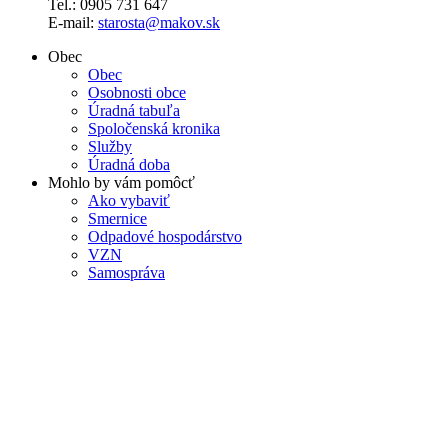
Tel.: 0905 731 647
E-mail:
starosta@makov.sk
Obec
Obec
Osobnosti obce
Úradná tabuľa
Spoločenská kronika
Služby
Úradná doba
Mohlo by vám pomôcť
Ako vybaviť
Smernice
Odpadové hospodárstvo
VZN
Samospráva