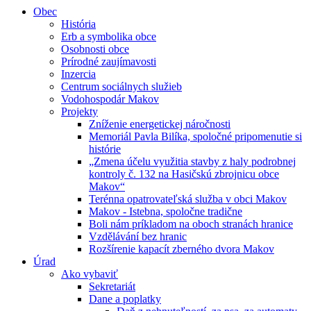
Obec
História
Erb a symbolika obce
Osobnosti obce
Prírodné zaujímavosti
Inzercia
Centrum sociálnych služieb
Vodohospodár Makov
Projekty
Zníženie energetickej náročnosti
Memoriál Pavla Bilíka, spoločné pripomenutie si
histórie
„Zmena účelu využitia stavby z haly podrobnej
kontroly č. 132 na Hasičskú zbrojnicu obce
Makov“
Terénna opatrovateľská služba v obci Makov
Makov - Istebna, spoločne tradične
Boli nám príkladom na oboch stranách hranice
Vzdělávání bez hranic
Rozšírenie kapacít zberného dvora Makov
Úrad
Ako vybaviť
Sekretariát
Dane a poplatky