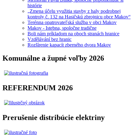
histórie
„Zmena účelu využitia stavby z haly podrobnej
kontroly č. 132 na Hasičskú zbrojnicu obce Makov“
Terénna opatrovateľská služba v obci Makov
Makov - Istebna, spoločne tradične
Boli nám príkladom na oboch stranách hranice
Vzdělávání bez hranic
Rozšírenie kapacít zberného dvora Makov
Komunálne a župné voľby 2026
REFERENDUM 2026
Prerušenie distribúcie elektriny