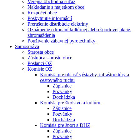
Verejná obchodná súťaž
Nakladanie s majetkom obce
Rozpočet obce
Poskytnutie informácií
Prerušenie distribúcie elektriny
Oznámenie o konaní kultúrnej alebo športovej akcie,
zhromaždenia
Používanie zábavnej pyrotechniky
Samospráva
Starosta obce
Zástupca starostu obce
Poslanci OZ
Komisie OZ
Komisia pre oblasť výstavby, infraštruktúry a
cestovného ruchu
Zápisnice
Pozvánky
Dochádzka
Komisia pre školstvo a kultúru
Zápisnice
Pozvánky
Dochádzka
Komisia pre šport a DHZ
Zápisnice
Pozvánky