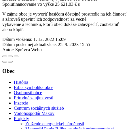
Spolufinancovanie vo výške 25 621,03 € s
V zájme obce je vytvoriť hasičom dôstojné prostredie na ich činnosť
a zároveň upevinť ich zodpovednosť za vecné
vybavenie a techniku, ktorú obec dokáže zabezpečiť, zaobstarať
alebo kúpiť.
Dátum vloženia:
1. 12. 2022 15:09
Dátum poslednej aktualizácie:
25. 9. 2023 15:55
Autor:
Správca Webu
Obec
História
Erb a symbolika obce
Osobnosti obce
Prírodné zaujímavosti
Inzercia
Centrum sociálnych služieb
Vodohospodár Makov
Projekty
Zníženie energetickej náročnosti
Memoriál Pavla Bilíka, spoločné pripomenutie si