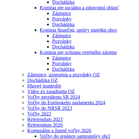
Dochádzka
Komisia pre sociálnu a zdravotnú oblasť
Zápisnice
Pozvánky
Dochádzka
Komisia finančná, správy majetku obce
Zápisnice
Pozvánky
Dochádzka
Komisia pre ochranu verejného záujmu
Zápisnice
Pozvánky
Dochádzka
Zápisnice, uznesenia a pozvánky OZ
Dochádzka OZ
Hlavný kontrolór
Video zo zasadnutia OZ
Voľby prezidenta SR 2024
Voľby do Európskeho parlamentu 2024
Voľby do NRSR 2023
Voľby 2022
Referendum 2023
Referendum 2026
Komunálne a župné voľby 2026
Voľby do orgánov samosprávy obcí