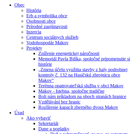
Obec
História
Erb a symbolika obce
Osobnosti obce
Prírodné zaujímavosti
Inzercia
Centrum sociálnych služieb
Vodohospodár Makov
Projekty
Zníženie energetickej náročnosti
Memoriál Pavla Bilíka, spoločné pripomenutie si
histórie
„Zmena účelu využitia stavby z haly podrobnej
kontroly č. 132 na Hasičskú zbrojnicu obce
Makov“
Terénna opatrovateľská služba v obci Makov
Makov - Istebna, spoločne tradične
Boli nám príkladom na oboch stranách hranice
Vzdělávání bez hranic
Rozšírenie kapacít zberného dvora Makov
Úrad
Ako vybaviť
Sekretariát
Dane a poplatky