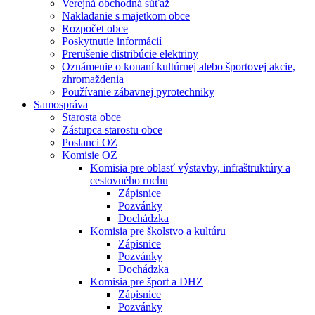
Verejná obchodná súťaž
Nakladanie s majetkom obce
Rozpočet obce
Poskytnutie informácií
Prerušenie distribúcie elektriny
Oznámenie o konaní kultúrnej alebo športovej akcie,
zhromaždenia
Používanie zábavnej pyrotechniky
Samospráva
Starosta obce
Zástupca starostu obce
Poslanci OZ
Komisie OZ
Komisia pre oblasť výstavby, infraštruktúry a
cestovného ruchu
Zápisnice
Pozvánky
Dochádzka
Komisia pre školstvo a kultúru
Zápisnice
Pozvánky
Dochádzka
Komisia pre šport a DHZ
Zápisnice
Pozvánky