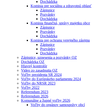
Dochádzka
Komisia pre sociálnu a zdravotnú oblasť
Zápisnice
Pozvánky
Dochádzka
Komisia finančná, správy majetku obce
Zápisnice
Pozvánky
Dochádzka
Komisia pre ochranu verejného záujmu
Zápisnice
Pozvánky
Dochádzka
Zápisnice, uznesenia a pozvánky OZ
Dochádzka OZ
Hlavný kontrolór
Video zo zasadnutia OZ
Voľby prezidenta SR 2024
Voľby do Európskeho parlamentu 2024
Voľby do NRSR 2023
Voľby 2022
Referendum 2023
Referendum 2026
Komunálne a župné voľby 2026
Voľby do orgánov samosprávy obcí