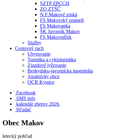
SZTP ZPCCH
ZO ZTŠČ
N.F.Makové zrnká
FS Makovský prameň
FS Makovanka
ŠK Javorník Makov
FS Makovníček
Služby
Cestovný ruch
Ubytovanie
Turistika a cykloturistika
Zjazdové lyžovanie
Beskydsko-javornícka magistrála
Atraktivity obce
OCR Kysuce
Facebook
SMS info
​ kalendár zberov 2026
Hľadať
Obec Makov
letecký pohľad