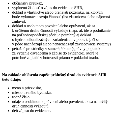
občiansky preukaz,
vyplnenú žiadosť o zápis do evidencie SHR,
doklad o vlastníctve alebo prenajatí pozemku, na ktorých
bude vykonávať svoju činnosť (list vlastníctva alebo nájomná
zmluva),
doklad o osobitnom povolení alebo oprávnení, ak sa
k určitému druhu činnosti vyžaduje (napr. ak ide o podnikanie
na poľnohospodárskej pôde je potrebný aj doklad
o hydromelioralizačných zariadeniach v pôde, t. j. či sa
v pôde nachádzajú alebo nenachádzajú zavlačovacie systémy)
peňažné prostriedky v sume 6,50 eur (správny poplatok
za vydanie osvedčenia o zápise do evidencie), ktoré je
potrebné zaplatiť v hotovosti priamo v pokladni úradu.
Na základe ohlásenia zapíše príslušný úrad do evidencie SHR
tieto údaje:
meno a priezvisko,
miesto trvalého bydliska,
rodné číslo,
údaje o osobitnom oprávnení alebo povolení, ak sa na určitý
druh činnosti vyžadujú,
deň zápisu do evidencie.