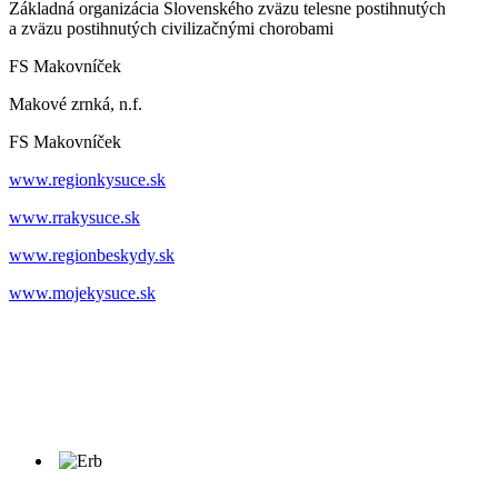
Základná organizácia Slovenského zväzu telesne postihnutých
a zväzu postihnutých civilizačnými chorobami
FS Makovníček
Makové zrnká, n.f.
FS Makovníček
www.regionkysuce.sk
www.rrakysuce.sk
www.regionbeskydy.sk
www.mojekysuce.sk