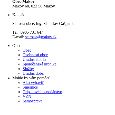
Obec Makov
Makov 60, 023 56 Makov
Kontakt
Starosta obce: Ing. Stanislav Gašparík
Tel.: 0905 731 647
E-mail:
starosta@makov.sk
Obec
Obec
Osobnosti obce
Úradná tabuľa
Spoločenská kronika
Služby
Úradná doba
Mohlo by vám pomôcť
Ako vybaviť
Smernice
Odpadové hospodárstvo
VZN
Samospráva