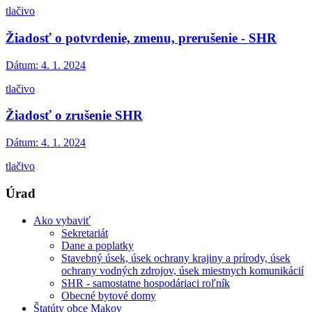
tlačivo
Žiadosť o potvrdenie, zmenu, prerušenie - SHR
Dátum:
4. 1. 2024
tlačivo
Žiadosť o zrušenie SHR
Dátum:
4. 1. 2024
tlačivo
Úrad
Ako vybaviť
Sekretariát
Dane a poplatky
Stavebný úsek, úsek ochrany krajiny a prírody, úsek
ochrany vodných zdrojov, úsek miestnych komunikácií
SHR - samostatne hospodáriaci roľník
Obecné bytové domy
Štatúty obce Makov