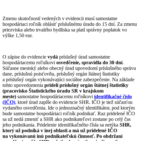
Zmenu skutočností vedených v evidencii musí samostatne
hospodáriaci roľník ohlásiť príslušnému úradu do 15 dní. Za zmenu
priezviska alebo trvalého bydliska sa platí správny poplatok vo
výške 1,50 eur.
O zápise do evidencie
vydá
príslušný úrad samostatne
hospodáriacemu roľníkovi
osvedčenie, spravidla do 30 dní
.
Súčasne mestský alebo obecný úrad upovedomí príslušného správu
dane, príslušnú poisťovňu, príslušný orgán štátnej štatistiky
a príslušný orgán vykonávajúci sociálne zabezpečenie. Na základe
tohto upovedomenia
pridelí
príslušný orgán štátnej štatistiky
(pracovisko Štatistického úradu SR v krajskom
meste)
samostatne hospodáriacemu roľníkovi
identifikačné číslo
(IČO)
, ktoré úrad zapíše do evidencie SHR. IČO je tiež súčasťou
vydaného osvedčenia. Ide o jednoznačný identifikátor, pod ktorým
bude samostatne hospodáriaci roľník podnikať. Raz pridelené IČO
sa už nedá zmeniť a SHR ako podnikateľovi zostane po celý čas
jeho podnikania. Pridelenie identifikačného čísla sa netýka
SHR,
ktorý už podniká v inej oblasti a má už pridelené IČO
na vykonávanú inú podnikateľskú činnosť. Po obdržaní