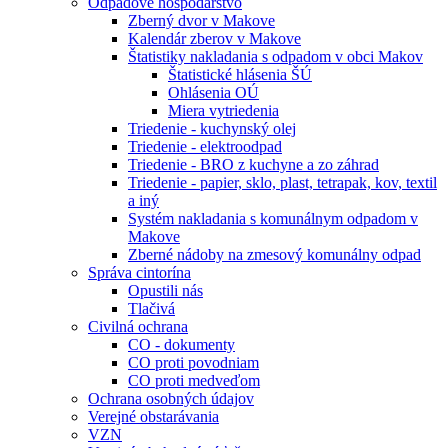
Odpadové hospodárstvo
Zberný dvor v Makove
Kalendár zberov v Makove
Štatistiky nakladania s odpadom v obci Makov
Štatistické hlásenia ŠÚ
Ohlásenia OÚ
Miera vytriedenia
Triedenie - kuchynský olej
Triedenie - elektroodpad
Triedenie - BRO z kuchyne a zo záhrad
Triedenie - papier, sklo, plast, tetrapak, kov, textil
a iný
Systém nakladania s komunálnym odpadom v
Makove
Zberné nádoby na zmesový komunálny odpad
Správa cintorína
Opustili nás
Tlačivá
Civilná ochrana
CO - dokumenty
CO proti povodniam
CO proti medveďom
Ochrana osobných údajov
Verejné obstarávania
VZN