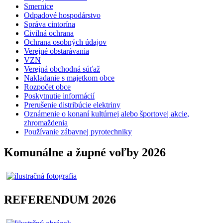
Smernice
Odpadové hospodárstvo
Správa cintorína
Civilná ochrana
Ochrana osobných údajov
Verejné obstarávania
VZN
Verejná obchodná súťaž
Nakladanie s majetkom obce
Rozpočet obce
Poskytnutie informácií
Prerušenie distribúcie elektriny
Oznámenie o konaní kultúrnej alebo športovej akcie,
zhromaždenia
Používanie zábavnej pyrotechniky
Komunálne a župné voľby 2026
REFERENDUM 2026