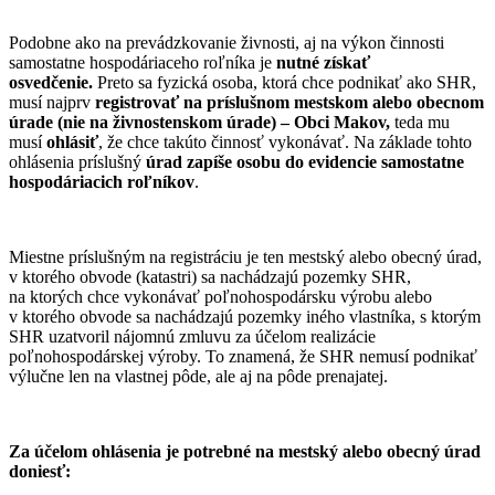
Podobne ako na prevádzkovanie živnosti, aj na výkon činnosti
samostatne hospodáriaceho roľníka je
nutné získať
osvedčenie.
Preto sa fyzická osoba, ktorá chce podnikať ako SHR,
musí najprv
registrovať na príslušnom mestskom alebo obecnom
úrade (nie na živnostenskom úrade) – Obci Makov,
teda mu
musí
ohlásiť
, že chce takúto činnosť vykonávať. Na základe tohto
ohlásenia príslušný
úrad zapíše osobu do evidencie samostatne
hospodáriacich roľníkov
.
Miestne príslušným na registráciu je ten mestský alebo obecný úrad,
v ktorého obvode (katastri) sa nachádzajú pozemky SHR,
na ktorých chce vykonávať poľnohospodársku výrobu alebo
v ktorého obvode sa nachádzajú pozemky iného vlastníka, s ktorým
SHR uzatvoril nájomnú zmluvu za účelom realizácie
poľnohospodárskej výroby. To znamená, že SHR nemusí podnikať
výlučne len na vlastnej pôde, ale aj na pôde prenajatej.
Za účelom ohlásenia je potrebné na mestský alebo obecný úrad
doniesť: