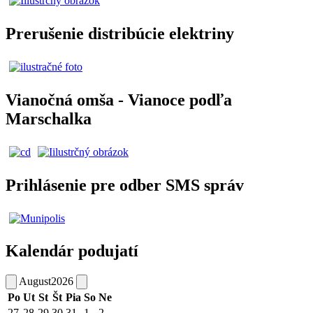
Prerušenie distribúcie elektriny
Vianočná omša - Vianoce podľa
Marschalka
Prihlásenie pre odber SMS správ
Kalendár podujatí
August
2026
Po
Ut
St
Št
Pia
So
Ne
27
28
29
30
31
1
2