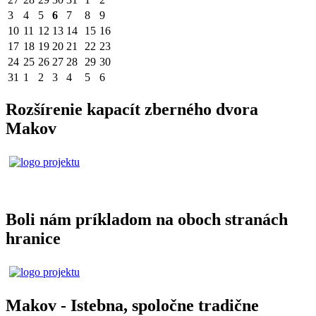
3
4
5
6
7
8
9
10
11
12
13
14
15
16
17
18
19
20
21
22
23
24
25
26
27
28
29
30
31
1
2
3
4
5
6
Rozšírenie kapacít zberného dvora
Makov
Boli nám príkladom na oboch stranách
hranice
Makov - Istebna, spoločne tradične