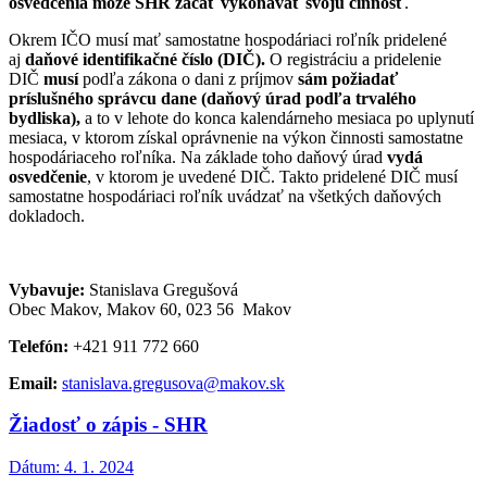
osvedčenia môže SHR začať vykonávať svoju činnosť
.
Okrem IČO musí mať samostatne hospodáriaci roľník pridelené
aj
daňové identifikačné číslo (DIČ).
O registráciu a pridelenie
DIČ
musí
podľa zákona o dani z príjmov
sám požiadať
príslušného správcu dane (daňový úrad podľa trvalého
bydliska),
a to v lehote do konca kalendárneho mesiaca po uplynutí
mesiaca, v ktorom získal oprávnenie na výkon činnosti samostatne
hospodáriaceho roľníka. Na základe toho daňový úrad
vydá
osvedčenie
, v ktorom je uvedené DIČ. Takto pridelené DIČ musí
samostatne hospodáriaci roľník uvádzať na všetkých daňových
dokladoch.
Vybavuje:
Stanislava Gregušová
Obec Makov, Makov 60, 023 56 Makov
Telefón:
+421 911 772 660
Email:
stanislava.gregusova@makov.sk
Žiadosť o zápis - SHR
Dátum:
4. 1. 2024