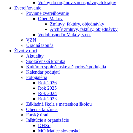
Voľby do orgánov samosprávnych krajov
Zverejňovanie
Povinné zverejňovanie
Obec Makov
Zmluvy, faktúry, objednávky
Archív zmluvy, faktúry, objednávky
Vodohospodár Makov, s.r.o.
VZN
Úradná tabuľa
Život v obci
Aktuality
Spoločenská kronika
Kultúrno spoločenské a športové podujatia
Kalendár podujatí
Fotogaléria
Rok 2026
Rok 2025
Rok 2024
Rok 2023
Základná škola s materskou školou
Obecná knižnica
Farský úrad
Inštitúcie a organizácie
DHZo
MO Matice slovenskej