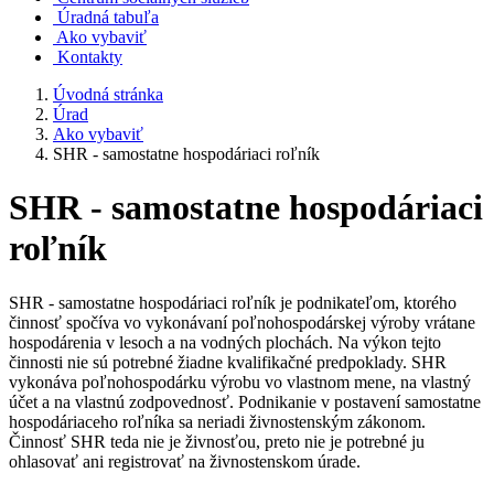
Úradná tabuľa
Ako vybaviť
Kontakty
Úvodná stránka
Úrad
Ako vybaviť
SHR - samostatne hospodáriaci roľník
SHR - samostatne hospodáriaci
roľník
SHR - samostatne hospodáriaci roľník je podnikateľom, ktorého
činnosť spočíva vo vykonávaní poľnohospodárskej výroby vrátane
hospodárenia v lesoch a na vodných plochách. Na výkon tejto
činnosti nie sú potrebné žiadne kvalifikačné predpoklady. SHR
vykonáva poľnohospodárku výrobu vo vlastnom mene, na vlastný
účet a na vlastnú zodpovednosť. Podnikanie v postavení samostatne
hospodáriaceho roľníka sa neriadi živnostenským zákonom.
Činnosť SHR teda nie je živnosťou, preto nie je potrebné ju
ohlasovať ani registrovať na živnostenskom úrade.