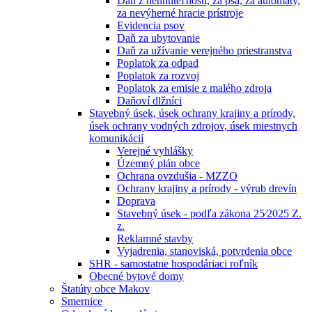
Daň z nehnuteľností, za psa, za automaty,
za nevýherné hracie prístroje
Evidencia psov
Daň za ubytovanie
Daň za užívanie verejného priestranstva
Poplatok za odpad
Poplatok za rozvoj
Poplatok za emisie z malého zdroja
Daňoví dlžníci
Stavebný úsek, úsek ochrany krajiny a prírody,
úsek ochrany vodných zdrojov, úsek miestnych
komunikácií
Verejné vyhlášky
Územný plán obce
Ochrana ovzdušia - MZZO
Ochrany krajiny a prírody - výrub drevín
Doprava
Stavebný úsek - podľa zákona 25⁄2025 Z.
z.
Reklamné stavby
Vyjadrenia, stanoviská, potvrdenia obce
SHR - samostatne hospodáriaci roľník
Obecné bytové domy
Štatúty obce Makov
Smernice