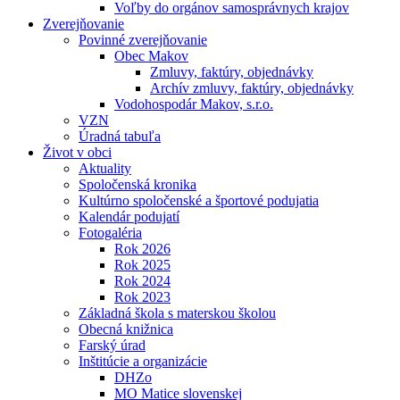
Voľby do orgánov samosprávnych krajov
Zverejňovanie
Povinné zverejňovanie
Obec Makov
Zmluvy, faktúry, objednávky
Archív zmluvy, faktúry, objednávky
Vodohospodár Makov, s.r.o.
VZN
Úradná tabuľa
Život v obci
Aktuality
Spoločenská kronika
Kultúrno spoločenské a športové podujatia
Kalendár podujatí
Fotogaléria
Rok 2026
Rok 2025
Rok 2024
Rok 2023
Základná škola s materskou školou
Obecná knižnica
Farský úrad
Inštitúcie a organizácie
DHZo
MO Matice slovenskej