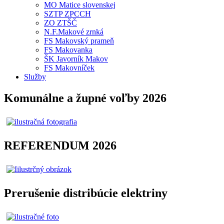
MO Matice slovenskej
SZTP ZPCCH
ZO ZTŠČ
N.F.Makové zrnká
FS Makovský prameň
FS Makovanka
ŠK Javorník Makov
FS Makovníček
Služby
Komunálne a župné voľby 2026
REFERENDUM 2026
Prerušenie distribúcie elektriny