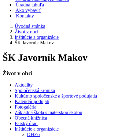
Úradná tabuľa
Ako vybaviť
Kontakty
Úvodná stránka
Život v obci
Inštitúcie a organizácie
ŠK Javorník Makov
ŠK Javorník Makov
Život v obci
Aktuality
Spoločenská kronika
Kultúrno spoločenské a športové podujatia
Kalendár podujatí
Fotogaléria
Základná škola s materskou školou
Obecná knižnica
Farský úrad
Inštitúcie a organizácie
DHZo