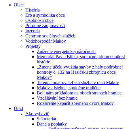
Obec
História
Erb a symbolika obce
Osobnosti obce
Prírodné zaujímavosti
Inzercia
Centrum sociálnych služieb
Vodohospodár Makov
Projekty
Zníženie energetickej náročnosti
Memoriál Pavla Bilíka, spoločné pripomenutie si
histórie
„Zmena účelu využitia stavby z haly podrobnej
kontroly č. 132 na Hasičskú zbrojnicu obce
Makov“
Terénna opatrovateľská služba v obci Makov
Makov - Istebna, spoločne tradične
Boli nám príkladom na oboch stranách hranice
Vzdělávání bez hranic
Rozšírenie kapacít zberného dvora Makov
Úrad
Ako vybaviť
Sekretariát
Dane a poplatky