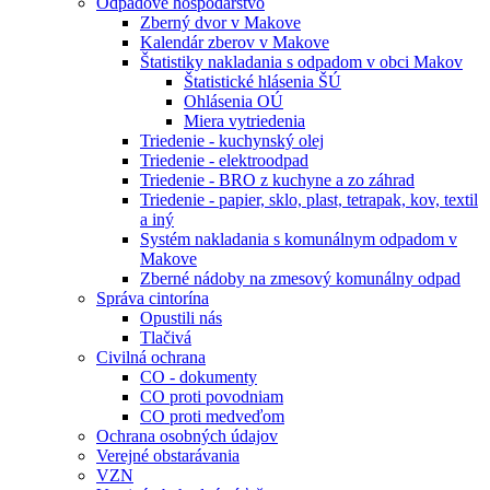
Odpadové hospodárstvo
Zberný dvor v Makove
Kalendár zberov v Makove
Štatistiky nakladania s odpadom v obci Makov
Štatistické hlásenia ŠÚ
Ohlásenia OÚ
Miera vytriedenia
Triedenie - kuchynský olej
Triedenie - elektroodpad
Triedenie - BRO z kuchyne a zo záhrad
Triedenie - papier, sklo, plast, tetrapak, kov, textil
a iný
Systém nakladania s komunálnym odpadom v
Makove
Zberné nádoby na zmesový komunálny odpad
Správa cintorína
Opustili nás
Tlačivá
Civilná ochrana
CO - dokumenty
CO proti povodniam
CO proti medveďom
Ochrana osobných údajov
Verejné obstarávania
VZN