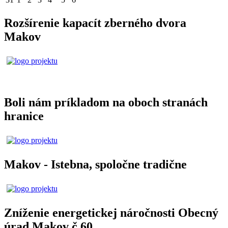
Rozšírenie kapacít zberného dvora
Makov
Boli nám príkladom na oboch stranách
hranice
Makov - Istebna, spoločne tradične
Zníženie energetickej náročnosti Obecný
úrad Makov č.60