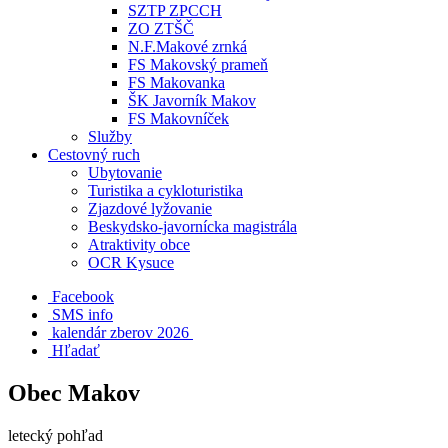
SZTP ZPCCH
ZO ZTŠČ
N.F.Makové zrnká
FS Makovský prameň
FS Makovanka
ŠK Javorník Makov
FS Makovníček
Služby
Cestovný ruch
Ubytovanie
Turistika a cykloturistika
Zjazdové lyžovanie
Beskydsko-javornícka magistrála
Atraktivity obce
OCR Kysuce
Facebook
SMS info
​ kalendár zberov 2026
Hľadať
Obec Makov
letecký pohľad