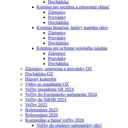
Dochádzka
Komisia pre sociálnu a zdravotnú oblasť
Zápisnice
Pozvánky
Dochádzka
Komisia finančná, správy majetku obce
Zápisnice
Pozvánky
Dochádzka
Komisia pre ochranu verejného záujmu
Zápisnice
Pozvánky
Dochádzka
Zápisnice, uznesenia a pozvánky OZ
Dochádzka OZ
Hlavný kontrolór
Video zo zasadnutia OZ
Voľby prezidenta SR 2024
Voľby do Európskeho parlamentu 2024
Voľby do NRSR 2023
Voľby 2022
Referendum 2023
Referendum 2026
Komunálne a župné voľby 2026
Voľby do orgánov samosprávy obcí