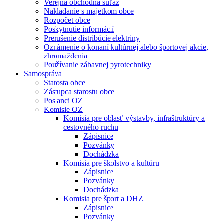
Verejná obchodná súťaž
Nakladanie s majetkom obce
Rozpočet obce
Poskytnutie informácií
Prerušenie distribúcie elektriny
Oznámenie o konaní kultúrnej alebo športovej akcie,
zhromaždenia
Používanie zábavnej pyrotechniky
Samospráva
Starosta obce
Zástupca starostu obce
Poslanci OZ
Komisie OZ
Komisia pre oblasť výstavby, infraštruktúry a
cestovného ruchu
Zápisnice
Pozvánky
Dochádzka
Komisia pre školstvo a kultúru
Zápisnice
Pozvánky
Dochádzka
Komisia pre šport a DHZ
Zápisnice
Pozvánky