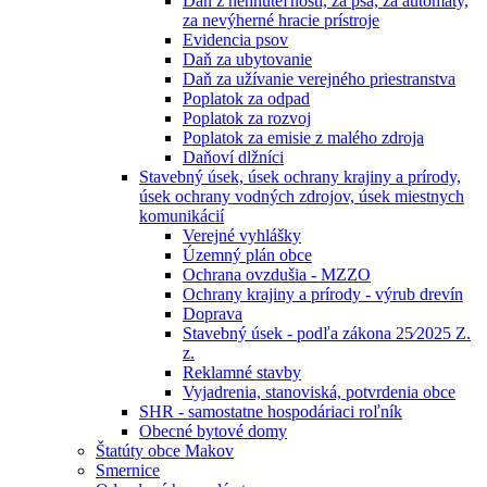
Daň z nehnuteľností, za psa, za automaty,
za nevýherné hracie prístroje
Evidencia psov
Daň za ubytovanie
Daň za užívanie verejného priestranstva
Poplatok za odpad
Poplatok za rozvoj
Poplatok za emisie z malého zdroja
Daňoví dlžníci
Stavebný úsek, úsek ochrany krajiny a prírody,
úsek ochrany vodných zdrojov, úsek miestnych
komunikácií
Verejné vyhlášky
Územný plán obce
Ochrana ovzdušia - MZZO
Ochrany krajiny a prírody - výrub drevín
Doprava
Stavebný úsek - podľa zákona 25⁄2025 Z.
z.
Reklamné stavby
Vyjadrenia, stanoviská, potvrdenia obce
SHR - samostatne hospodáriaci roľník
Obecné bytové domy
Štatúty obce Makov
Smernice