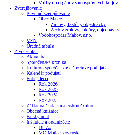
Voľby do orgánov samosprávnych krajov
Zverejňovanie
Povinné zverejňovanie
Obec Makov
Zmluvy, faktúry, objednávky
Archív zmluvy, faktúry, objednávky
Vodohospodár Makov, s.r.o.
VZN
Úradná tabuľa
Život v obci
Aktuality
Spoločenská kronika
Kultúrno spoločenské a športové podujatia
Kalendár podujatí
Fotogaléria
Rok 2026
Rok 2025
Rok 2024
Rok 2023
Základná škola s materskou školou
Obecná knižnica
Farský úrad
Inštitúcie a organizácie
DHZo
MO Matice slovenskej