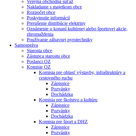
Verejná obchodná súťaž
Nakladanie s majetkom obce
Rozpočet obce
Poskytnutie informácií
Prerušenie distribúcie elektriny
Oznámenie o konaní kultúrnej alebo športovej akcie,
zhromaždenia
Používanie zábavnej pyrotechniky
Samospráva
Starosta obce
Zástupca starostu obce
Poslanci OZ
Komisie OZ
Komisia pre oblasť výstavby, infraštruktúry a
cestovného ruchu
Zápisnice
Pozvánky
Dochádzka
Komisia pre školstvo a kultúru
Zápisnice
Pozvánky
Dochádzka
Komisia pre šport a DHZ
Zápisnice
Pozvánky