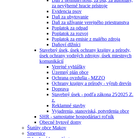
Daň z nehnuteľností, za psa, za automaty,
za nevýherné hracie prístroje
Evidencia psov
Daň za ubytovanie
Daň za užívanie verejného priestranstva
Poplatok za odpad
Poplatok za rozvoj
Poplatok za emisie z malého zdroja
Daňoví dlžníci
Stavebný úsek, úsek ochrany krajiny a prírody,
úsek ochrany vodných zdrojov, úsek miestnych
komunikácií
Verejné vyhlášky
Územný plán obce
Ochrana ovzdušia - MZZO
Ochrany krajiny a prírody - výrub drevín
Doprava
Stavebný úsek - podľa zákona 25⁄2025 Z.
z.
Reklamné stavby
Vyjadrenia, stanoviská, potvrdenia obce
SHR - samostatne hospodáriaci roľník
Obecné bytové domy
Štatúty obce Makov
Smernice