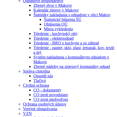
Odpadové hospodárstvo
Zberný dvor v Makove
Kalendár zberov v Makove
Štatistiky nakladania s odpadom v obci Makov
Štatistické hlásenia ŠÚ
Ohlásenia OÚ
Miera vytriedenia
Triedenie - kuchynský olej
Triedenie - elektroodpad
Triedenie - BRO z kuchyne a zo záhrad
Triedenie - papier, sklo, plast, tetrapak, kov, textil
a iný
Systém nakladania s komunálnym odpadom v
Makove
Zberné nádoby na zmesový komunálny odpad
Správa cintorína
Opustili nás
Tlačivá
Civilná ochrana
CO - dokumenty
CO proti povodniam
CO proti medveďom
Ochrana osobných údajov
Verejné obstarávania
VZN