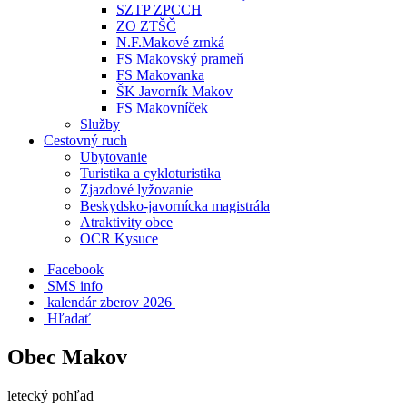
SZTP ZPCCH
ZO ZTŠČ
N.F.Makové zrnká
FS Makovský prameň
FS Makovanka
ŠK Javorník Makov
FS Makovníček
Služby
Cestovný ruch
Ubytovanie
Turistika a cykloturistika
Zjazdové lyžovanie
Beskydsko-javornícka magistrála
Atraktivity obce
OCR Kysuce
Facebook
SMS info
​ kalendár zberov 2026
Hľadať
Obec Makov
letecký pohľad