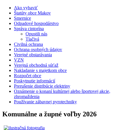
Ako vybaviť
Štatúty obce Makov
Smernice
Odpadové hospodárstvo
Správa cintorína
Opustili nás
Tlačivá
Civilná ochrana
Ochrana osobných údajov
Verejné obstarávania
VZN
Verejná obchodná súťaž
Nakladanie s majetkom obce
Rozpočet obce
Poskytnutie informácií
Prerušenie distribúcie elektriny
Oznámenie o konaní kultúrnej alebo športovej akcie,
zhromaždenia
Používanie zábavnej pyrotechniky
Komunálne a župné voľby 2026