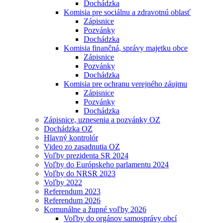
Dochádzka
Komisia pre sociálnu a zdravotnú oblasť
Zápisnice
Pozvánky
Dochádzka
Komisia finančná, správy majetku obce
Zápisnice
Pozvánky
Dochádzka
Komisia pre ochranu verejného záujmu
Zápisnice
Pozvánky
Dochádzka
Zápisnice, uznesenia a pozvánky OZ
Dochádzka OZ
Hlavný kontrolór
Video zo zasadnutia OZ
Voľby prezidenta SR 2024
Voľby do Európskeho parlamentu 2024
Voľby do NRSR 2023
Voľby 2022
Referendum 2023
Referendum 2026
Komunálne a župné voľby 2026
Voľby do orgánov samosprávy obcí