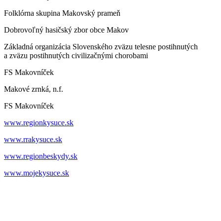
Folklórna skupina Makovský prameň
Dobrovoľný hasičský zbor obce Makov
Základná organizácia Slovenského zväzu telesne postihnutých
a zväzu postihnutých civilizačnými chorobami
FS Makovníček
Makové zrnká, n.f.
FS Makovníček
www.regionkysuce.sk
www.rrakysuce.sk
www.regionbeskydy.sk
www.mojekysuce.sk