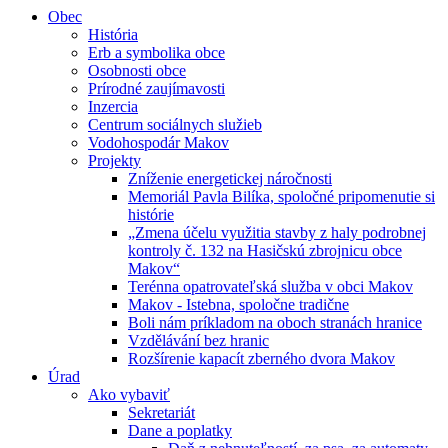
Obec
História
Erb a symbolika obce
Osobnosti obce
Prírodné zaujímavosti
Inzercia
Centrum sociálnych služieb
Vodohospodár Makov
Projekty
Zníženie energetickej náročnosti
Memoriál Pavla Bilíka, spoločné pripomenutie si
histórie
„Zmena účelu využitia stavby z haly podrobnej
kontroly č. 132 na Hasičskú zbrojnicu obce
Makov“
Terénna opatrovateľská služba v obci Makov
Makov - Istebna, spoločne tradične
Boli nám príkladom na oboch stranách hranice
Vzdělávání bez hranic
Rozšírenie kapacít zberného dvora Makov
Úrad
Ako vybaviť
Sekretariát
Dane a poplatky