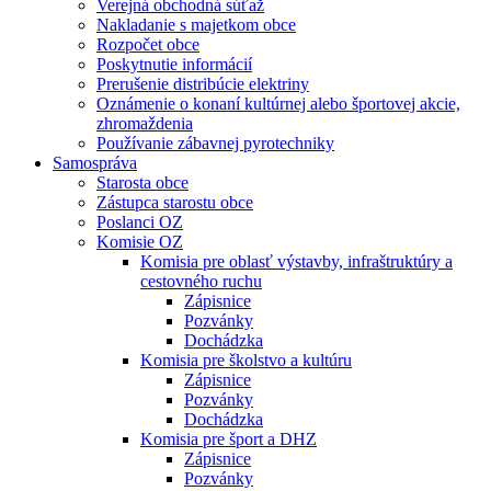
Verejná obchodná súťaž
Nakladanie s majetkom obce
Rozpočet obce
Poskytnutie informácií
Prerušenie distribúcie elektriny
Oznámenie o konaní kultúrnej alebo športovej akcie,
zhromaždenia
Používanie zábavnej pyrotechniky
Samospráva
Starosta obce
Zástupca starostu obce
Poslanci OZ
Komisie OZ
Komisia pre oblasť výstavby, infraštruktúry a
cestovného ruchu
Zápisnice
Pozvánky
Dochádzka
Komisia pre školstvo a kultúru
Zápisnice
Pozvánky
Dochádzka
Komisia pre šport a DHZ
Zápisnice
Pozvánky