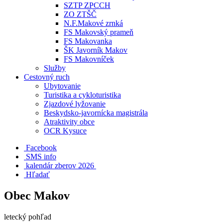
SZTP ZPCCH
ZO ZTŠČ
N.F.Makové zrnká
FS Makovský prameň
FS Makovanka
ŠK Javorník Makov
FS Makovníček
Služby
Cestovný ruch
Ubytovanie
Turistika a cykloturistika
Zjazdové lyžovanie
Beskydsko-javornícka magistrála
Atraktivity obce
OCR Kysuce
Facebook
SMS info
​ kalendár zberov 2026
Hľadať
Obec Makov
letecký pohľad