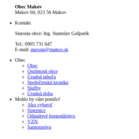
Obec Makov
Makov 60, 023 56 Makov
Kontakt
Starosta obce: Ing. Stanislav Gašparík
Tel.: 0905 731 647
E-mail:
starosta@makov.sk
Obec
Obec
Osobnosti obce
Úradná tabuľa
Spoločenská kronika
Služby
Úradná doba
Mohlo by vám pomôcť
Ako vybaviť
Smernice
Odpadové hospodárstvo
VZN
Samospráva