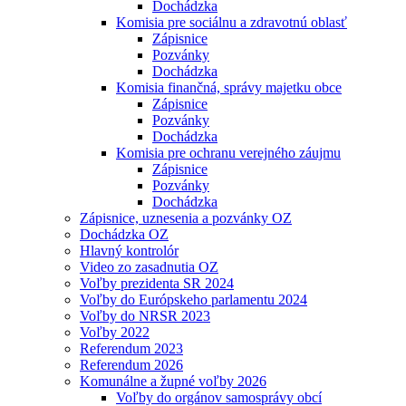
Dochádzka
Komisia pre sociálnu a zdravotnú oblasť
Zápisnice
Pozvánky
Dochádzka
Komisia finančná, správy majetku obce
Zápisnice
Pozvánky
Dochádzka
Komisia pre ochranu verejného záujmu
Zápisnice
Pozvánky
Dochádzka
Zápisnice, uznesenia a pozvánky OZ
Dochádzka OZ
Hlavný kontrolór
Video zo zasadnutia OZ
Voľby prezidenta SR 2024
Voľby do Európskeho parlamentu 2024
Voľby do NRSR 2023
Voľby 2022
Referendum 2023
Referendum 2026
Komunálne a župné voľby 2026
Voľby do orgánov samosprávy obcí