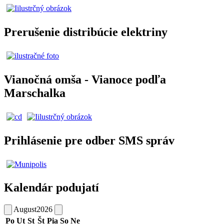
Prerušenie distribúcie elektriny
Vianočná omša - Vianoce podľa
Marschalka
Prihlásenie pre odber SMS správ
Kalendár podujatí
August
2026
Po
Ut
St
Št
Pia
So
Ne