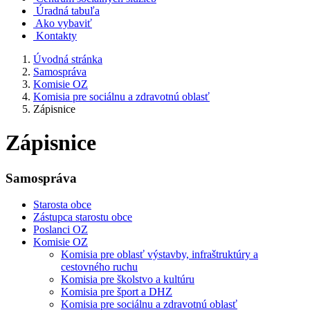
Úradná tabuľa
Ako vybaviť
Kontakty
Úvodná stránka
Samospráva
Komisie OZ
Komisia pre sociálnu a zdravotnú oblasť
Zápisnice
Zápisnice
Samospráva
Starosta obce
Zástupca starostu obce
Poslanci OZ
Komisie OZ
Komisia pre oblasť výstavby, infraštruktúry a
cestovného ruchu
Komisia pre školstvo a kultúru
Komisia pre šport a DHZ
Komisia pre sociálnu a zdravotnú oblasť