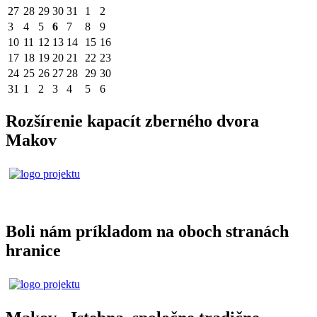
27
28
29
30
31
1
2
3
4
5
6
7
8
9
10
11
12
13
14
15
16
17
18
19
20
21
22
23
24
25
26
27
28
29
30
31
1
2
3
4
5
6
Rozšírenie kapacít zberného dvora
Makov
Boli nám príkladom na oboch stranách
hranice