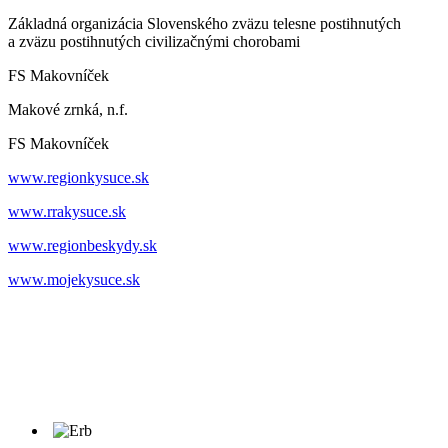
Základná organizácia Slovenského zväzu telesne postihnutých
a zväzu postihnutých civilizačnými chorobami
FS Makovníček
Makové zrnká, n.f.
FS Makovníček
www.regionkysuce.sk
www.rrakysuce.sk
www.regionbeskydy.sk
www.mojekysuce.sk