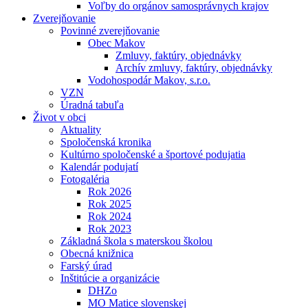
Voľby do orgánov samosprávnych krajov
Zverejňovanie
Povinné zverejňovanie
Obec Makov
Zmluvy, faktúry, objednávky
Archív zmluvy, faktúry, objednávky
Vodohospodár Makov, s.r.o.
VZN
Úradná tabuľa
Život v obci
Aktuality
Spoločenská kronika
Kultúrno spoločenské a športové podujatia
Kalendár podujatí
Fotogaléria
Rok 2026
Rok 2025
Rok 2024
Rok 2023
Základná škola s materskou školou
Obecná knižnica
Farský úrad
Inštitúcie a organizácie
DHZo
MO Matice slovenskej