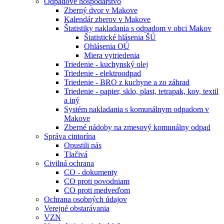
Odpadové hospodárstvo
Zberný dvor v Makove
Kalendár zberov v Makove
Štatistiky nakladania s odpadom v obci Makov
Štatistické hlásenia ŠÚ
Ohlásenia OÚ
Miera vytriedenia
Triedenie - kuchynský olej
Triedenie - elektroodpad
Triedenie - BRO z kuchyne a zo záhrad
Triedenie - papier, sklo, plast, tetrapak, kov, textil
a iný
Systém nakladania s komunálnym odpadom v
Makove
Zberné nádoby na zmesový komunálny odpad
Správa cintorína
Opustili nás
Tlačivá
Civilná ochrana
CO - dokumenty
CO proti povodniam
CO proti medveďom
Ochrana osobných údajov
Verejné obstarávania
VZN