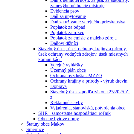
Daň z nehnuteľností, za psa, za automaty,
za nevýherné hracie prístroje
Evidencia psov
Daň za ubytovanie
Daň za užívanie verejného priestranstva
Poplatok za odpad
Poplatok za rozvoj
Poplatok za emisie z malého zdroja
Daňoví dlžníci
Stavebný úsek, úsek ochrany krajiny a prírody,
úsek ochrany vodných zdrojov, úsek miestnych
komunikácií
Verejné vyhlášky
Územný plán obce
Ochrana ovzdušia - MZZO
Ochrany krajiny a prírody - výrub drevín
Doprava
Stavebný úsek - podľa zákona 25⁄2025 Z.
z.
Reklamné stavby
Vyjadrenia, stanoviská, potvrdenia obce
SHR - samostatne hospodáriaci roľník
Obecné bytové domy
Štatúty obce Makov
Smernice