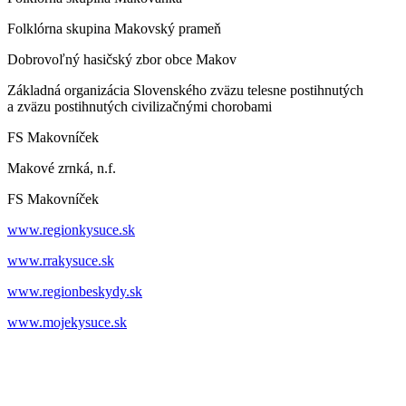
Folklórna skupina Makovský prameň
Dobrovoľný hasičský zbor obce Makov
Základná organizácia Slovenského zväzu telesne postihnutých
a zväzu postihnutých civilizačnými chorobami
FS Makovníček
Makové zrnká, n.f.
FS Makovníček
www.regionkysuce.sk
www.rrakysuce.sk
www.regionbeskydy.sk
www.mojekysuce.sk