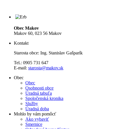
Obec Makov
Makov 60, 023 56 Makov
Kontakt
Starosta obce: Ing. Stanislav Gašparík
Tel.: 0905 731 647
E-mail:
starosta@makov.sk
Obec
Obec
Osobnosti obce
Úradná tabuľa
Spoločenská kronika
Služby
Úradná doba
Mohlo by vám pomôcť
Ako vybaviť
Smernice