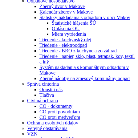
Odpadové hospodárstvo
Zberný dvor v Makove
Kalendár zberov v Makove
Štatistiky nakladania s odpadom v obci Makov
Štatistické hlásenia ŠÚ
Ohlásenia OÚ
Miera vytriedenia
Triedenie - kuchynský olej
Triedenie - elektroodpad
Triedenie - BRO z kuchyne a zo záhrad
Triedenie - papier, sklo, plast, tetrapak, kov, textil
a iný
Systém nakladania s komunálnym odpadom v
Makove
Zberné nádoby na zmesový komunálny odpad
Správa cintorína
Opustili nás
Tlačivá
Civilná ochrana
CO - dokumenty
CO proti povodniam
CO proti medveďom
Ochrana osobných údajov
Verejné obstarávania
VZN