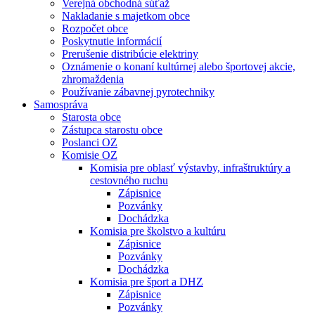
Verejná obchodná súťaž
Nakladanie s majetkom obce
Rozpočet obce
Poskytnutie informácií
Prerušenie distribúcie elektriny
Oznámenie o konaní kultúrnej alebo športovej akcie,
zhromaždenia
Používanie zábavnej pyrotechniky
Samospráva
Starosta obce
Zástupca starostu obce
Poslanci OZ
Komisie OZ
Komisia pre oblasť výstavby, infraštruktúry a
cestovného ruchu
Zápisnice
Pozvánky
Dochádzka
Komisia pre školstvo a kultúru
Zápisnice
Pozvánky
Dochádzka
Komisia pre šport a DHZ
Zápisnice
Pozvánky