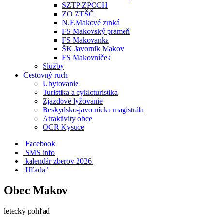
SZTP ZPCCH
ZO ZTŠČ
N.F.Makové zrnká
FS Makovský prameň
FS Makovanka
ŠK Javorník Makov
FS Makovníček
Služby
Cestovný ruch
Ubytovanie
Turistika a cykloturistika
Zjazdové lyžovanie
Beskydsko-javornícka magistrála
Atraktivity obce
OCR Kysuce
Facebook
SMS info
​ kalendár zberov 2026
Hľadať
Obec Makov
letecký pohľad