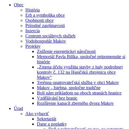
Obec
História
Erb a symbolika obce
Osobnosti obce
Prírodné zaujímavosti
Inzercia
Centrum sociálnych služieb
Vodohospodár Makov
Projekty
Zníženie energetickej náročnosti
Memoriál Pavla Bilíka, spoločné pripomenutie si
histórie
„Zmena účelu využitia stavby z haly podrobnej
kontroly č. 132 na Hasičskú zbrojnicu obce
Makov“
Terénna opatrovateľská služba v obci Makov
Makov - Istebna, spoločne tradične
Boli nám príkladom na oboch stranách hranice
Vzdělávání bez hranic
Rozšírenie kapacít zberného dvora Makov
Úrad
Ako vybaviť
Sekretariát
Dane a poplatky