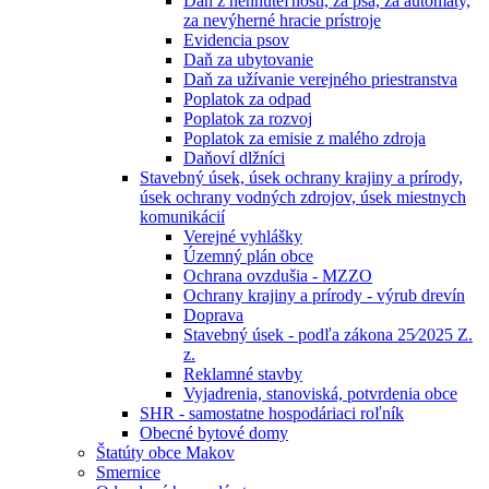
Daň z nehnuteľností, za psa, za automaty,
za nevýherné hracie prístroje
Evidencia psov
Daň za ubytovanie
Daň za užívanie verejného priestranstva
Poplatok za odpad
Poplatok za rozvoj
Poplatok za emisie z malého zdroja
Daňoví dlžníci
Stavebný úsek, úsek ochrany krajiny a prírody,
úsek ochrany vodných zdrojov, úsek miestnych
komunikácií
Verejné vyhlášky
Územný plán obce
Ochrana ovzdušia - MZZO
Ochrany krajiny a prírody - výrub drevín
Doprava
Stavebný úsek - podľa zákona 25⁄2025 Z.
z.
Reklamné stavby
Vyjadrenia, stanoviská, potvrdenia obce
SHR - samostatne hospodáriaci roľník
Obecné bytové domy
Štatúty obce Makov
Smernice