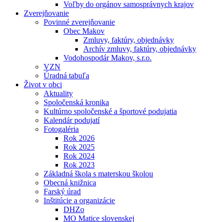
Voľby do orgánov samosprávnych krajov
Zverejňovanie
Povinné zverejňovanie
Obec Makov
Zmluvy, faktúry, objednávky
Archív zmluvy, faktúry, objednávky
Vodohospodár Makov, s.r.o.
VZN
Úradná tabuľa
Život v obci
Aktuality
Spoločenská kronika
Kultúrno spoločenské a športové podujatia
Kalendár podujatí
Fotogaléria
Rok 2026
Rok 2025
Rok 2024
Rok 2023
Základná škola s materskou školou
Obecná knižnica
Farský úrad
Inštitúcie a organizácie
DHZo
MO Matice slovenskej