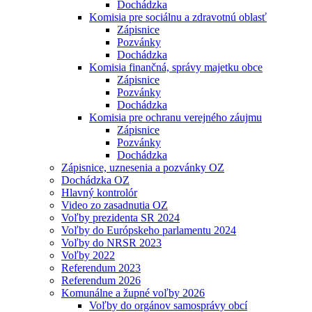
Dochádzka
Komisia pre sociálnu a zdravotnú oblasť
Zápisnice
Pozvánky
Dochádzka
Komisia finančná, správy majetku obce
Zápisnice
Pozvánky
Dochádzka
Komisia pre ochranu verejného záujmu
Zápisnice
Pozvánky
Dochádzka
Zápisnice, uznesenia a pozvánky OZ
Dochádzka OZ
Hlavný kontrolór
Video zo zasadnutia OZ
Voľby prezidenta SR 2024
Voľby do Európskeho parlamentu 2024
Voľby do NRSR 2023
Voľby 2022
Referendum 2023
Referendum 2026
Komunálne a župné voľby 2026
Voľby do orgánov samosprávy obcí