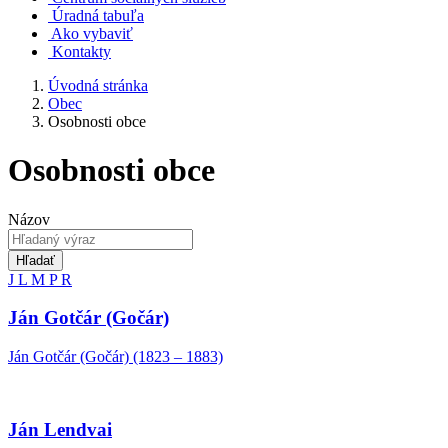
Úradná tabuľa
Ako vybaviť
Kontakty
Úvodná stránka
Obec
Osobnosti obce
Osobnosti obce
Názov
Hľadať
J
L
M
P
R
Ján Gotčár (Gočár)
Ján Gotčár (Gočár) (1823 – 1883)
Ján Lendvai