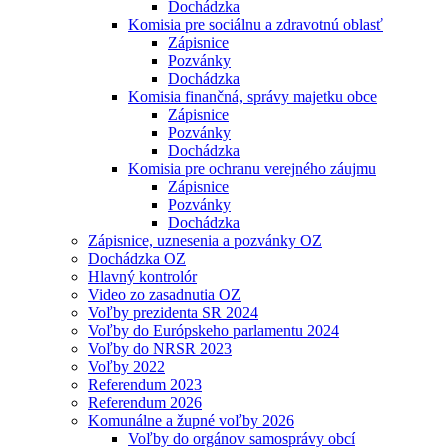
Dochádzka
Komisia pre sociálnu a zdravotnú oblasť
Zápisnice
Pozvánky
Dochádzka
Komisia finančná, správy majetku obce
Zápisnice
Pozvánky
Dochádzka
Komisia pre ochranu verejného záujmu
Zápisnice
Pozvánky
Dochádzka
Zápisnice, uznesenia a pozvánky OZ
Dochádzka OZ
Hlavný kontrolór
Video zo zasadnutia OZ
Voľby prezidenta SR 2024
Voľby do Európskeho parlamentu 2024
Voľby do NRSR 2023
Voľby 2022
Referendum 2023
Referendum 2026
Komunálne a župné voľby 2026
Voľby do orgánov samosprávy obcí