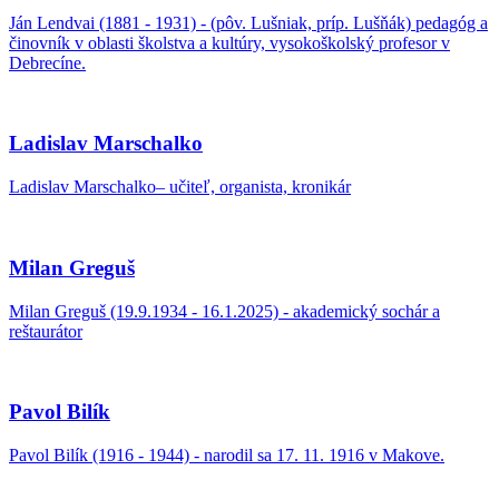
Ján Lendvai (1881 - 1931) - (pôv. Lušniak, príp. Lušňák) pedagóg a
činovník v oblasti školstva a kultúry, vysokoškolský profesor v
Debrecíne.
Ladislav Marschalko
Ladislav Marschalko– učiteľ, organista, kronikár
Milan Greguš
Milan Greguš (19.9.1934 - 16.1.2025) - akademický sochár a
reštaurátor
Pavol Bilík
Pavol Bilík (1916 - 1944) - narodil sa 17. 11. 1916 v Makove.