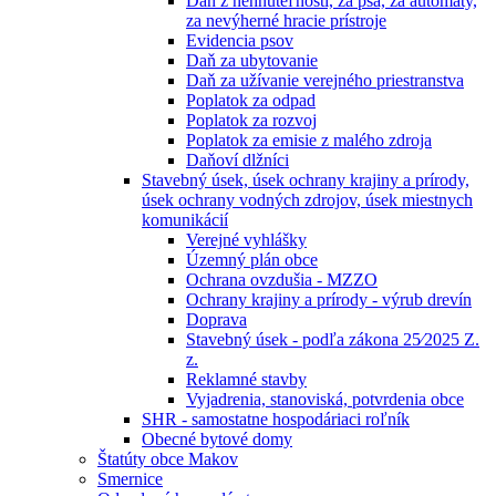
Daň z nehnuteľností, za psa, za automaty,
za nevýherné hracie prístroje
Evidencia psov
Daň za ubytovanie
Daň za užívanie verejného priestranstva
Poplatok za odpad
Poplatok za rozvoj
Poplatok za emisie z malého zdroja
Daňoví dlžníci
Stavebný úsek, úsek ochrany krajiny a prírody,
úsek ochrany vodných zdrojov, úsek miestnych
komunikácií
Verejné vyhlášky
Územný plán obce
Ochrana ovzdušia - MZZO
Ochrany krajiny a prírody - výrub drevín
Doprava
Stavebný úsek - podľa zákona 25⁄2025 Z.
z.
Reklamné stavby
Vyjadrenia, stanoviská, potvrdenia obce
SHR - samostatne hospodáriaci roľník
Obecné bytové domy
Štatúty obce Makov
Smernice