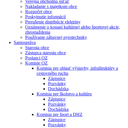
Verejná obchodná súťaž
Nakladanie s majetkom obce
Rozpočet obce
Poskytnutie informácií
Prerušenie distribúcie elektriny
Oznámenie o konaní kultúrnej alebo športovej akcie,
zhromaždenia
Používanie zábavnej pyrotechniky
Samospráva
Starosta obce
Zástupca starostu obce
Poslanci OZ
Komisie OZ
Komisia pre oblasť výstavby, infraštruktúry a
cestovného ruchu
Zápisnice
Pozvánky
Dochádzka
Komisia pre školstvo a kultúru
Zápisnice
Pozvánky
Dochádzka
Komisia pre šport a DHZ
Zápisnice
Pozvánky