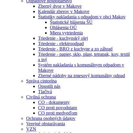
Odpadové hospodárstvo
Zberný dvor v Makove
Kalendár zberov v Makove
Štatistiky nakladania s odpadom v obci Makov
Štatistické hlásenia ŠÚ
Ohlásenia OÚ
Miera vytriedenia
Triedenie - kuchynský olej
Triedenie - elektroodpad
Triedenie - BRO z kuchyne a zo záhrad
Triedenie - papier, sklo, plast, tetrapak, kov, textil
a iný
Systém nakladania s komunálnym odpadom v
Makove
Zberné nádoby na zmesový komunálny odpad
Správa cintorína
Opustili nás
Tlačivá
Civilná ochrana
CO - dokumenty
CO proti povodniam
CO proti medveďom
Ochrana osobných údajov
Verejné obstarávania
VZN