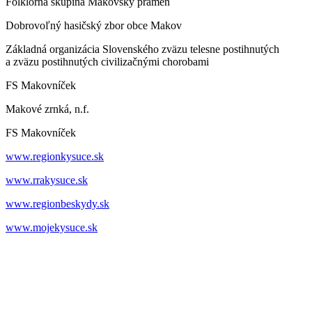
Folklórna skupina Makovský prameň
Dobrovoľný hasičský zbor obce Makov
Základná organizácia Slovenského zväzu telesne postihnutých
a zväzu postihnutých civilizačnými chorobami
FS Makovníček
Makové zrnká, n.f.
FS Makovníček
www.regionkysuce.sk
www.rrakysuce.sk
www.regionbeskydy.sk
www.mojekysuce.sk