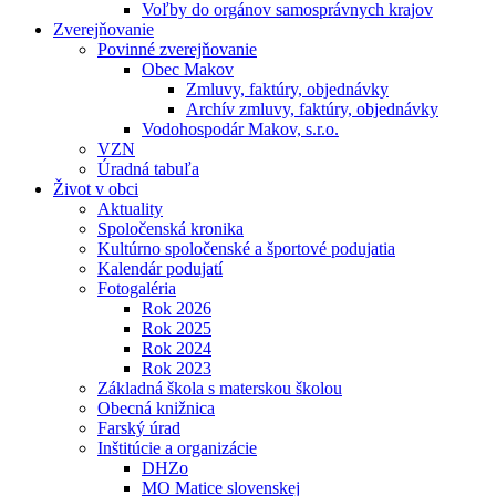
Voľby do orgánov samosprávnych krajov
Zverejňovanie
Povinné zverejňovanie
Obec Makov
Zmluvy, faktúry, objednávky
Archív zmluvy, faktúry, objednávky
Vodohospodár Makov, s.r.o.
VZN
Úradná tabuľa
Život v obci
Aktuality
Spoločenská kronika
Kultúrno spoločenské a športové podujatia
Kalendár podujatí
Fotogaléria
Rok 2026
Rok 2025
Rok 2024
Rok 2023
Základná škola s materskou školou
Obecná knižnica
Farský úrad
Inštitúcie a organizácie
DHZo
MO Matice slovenskej