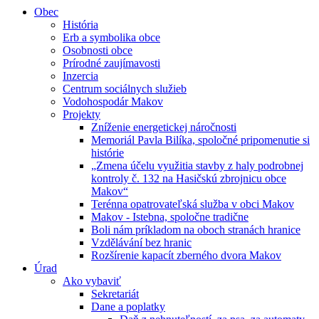
Obec
História
Erb a symbolika obce
Osobnosti obce
Prírodné zaujímavosti
Inzercia
Centrum sociálnych služieb
Vodohospodár Makov
Projekty
Zníženie energetickej náročnosti
Memoriál Pavla Bilíka, spoločné pripomenutie si
histórie
„Zmena účelu využitia stavby z haly podrobnej
kontroly č. 132 na Hasičskú zbrojnicu obce
Makov“
Terénna opatrovateľská služba v obci Makov
Makov - Istebna, spoločne tradične
Boli nám príkladom na oboch stranách hranice
Vzdělávání bez hranic
Rozšírenie kapacít zberného dvora Makov
Úrad
Ako vybaviť
Sekretariát
Dane a poplatky