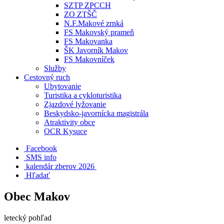
SZTP ZPCCH
ZO ZTŠČ
N.F.Makové zrnká
FS Makovský prameň
FS Makovanka
ŠK Javorník Makov
FS Makovníček
Služby
Cestovný ruch
Ubytovanie
Turistika a cykloturistika
Zjazdové lyžovanie
Beskydsko-javornícka magistrála
Atraktivity obce
OCR Kysuce
Facebook
SMS info
​ kalendár zberov 2026
Hľadať
Obec Makov
letecký pohľad