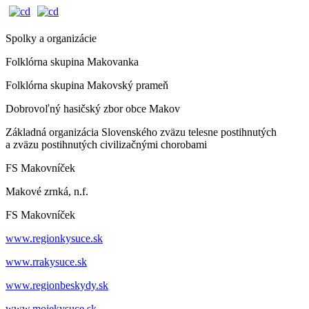
Spolky a organizácie
Folklórna skupina Makovanka
Folklórna skupina Makovský prameň
Dobrovoľný hasičský zbor obce Makov
Základná organizácia Slovenského zväzu telesne postihnutých
a zväzu postihnutých civilizačnými chorobami
FS Makovníček
Makové zrnká, n.f.
FS Makovníček
www.regionkysuce.sk
www.rrakysuce.sk
www.regionbeskydy.sk
www.mojekysuce.sk