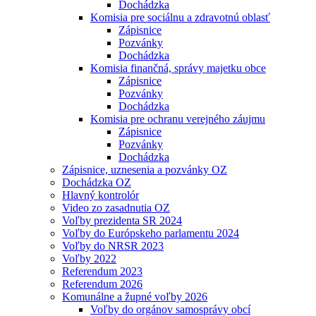
Dochádzka
Komisia pre sociálnu a zdravotnú oblasť
Zápisnice
Pozvánky
Dochádzka
Komisia finančná, správy majetku obce
Zápisnice
Pozvánky
Dochádzka
Komisia pre ochranu verejného záujmu
Zápisnice
Pozvánky
Dochádzka
Zápisnice, uznesenia a pozvánky OZ
Dochádzka OZ
Hlavný kontrolór
Video zo zasadnutia OZ
Voľby prezidenta SR 2024
Voľby do Európskeho parlamentu 2024
Voľby do NRSR 2023
Voľby 2022
Referendum 2023
Referendum 2026
Komunálne a župné voľby 2026
Voľby do orgánov samosprávy obcí