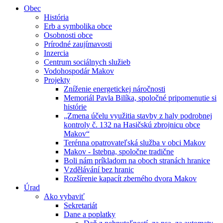
Obec
História
Erb a symbolika obce
Osobnosti obce
Prírodné zaujímavosti
Inzercia
Centrum sociálnych služieb
Vodohospodár Makov
Projekty
Zníženie energetickej náročnosti
Memoriál Pavla Bilíka, spoločné pripomenutie si
histórie
„Zmena účelu využitia stavby z haly podrobnej
kontroly č. 132 na Hasičskú zbrojnicu obce
Makov“
Terénna opatrovateľská služba v obci Makov
Makov - Istebna, spoločne tradične
Boli nám príkladom na oboch stranách hranice
Vzdělávání bez hranic
Rozšírenie kapacít zberného dvora Makov
Úrad
Ako vybaviť
Sekretariát
Dane a poplatky