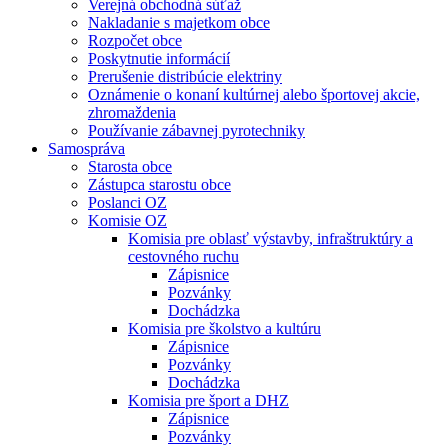
Verejná obchodná súťaž
Nakladanie s majetkom obce
Rozpočet obce
Poskytnutie informácií
Prerušenie distribúcie elektriny
Oznámenie o konaní kultúrnej alebo športovej akcie,
zhromaždenia
Používanie zábavnej pyrotechniky
Samospráva
Starosta obce
Zástupca starostu obce
Poslanci OZ
Komisie OZ
Komisia pre oblasť výstavby, infraštruktúry a
cestovného ruchu
Zápisnice
Pozvánky
Dochádzka
Komisia pre školstvo a kultúru
Zápisnice
Pozvánky
Dochádzka
Komisia pre šport a DHZ
Zápisnice
Pozvánky