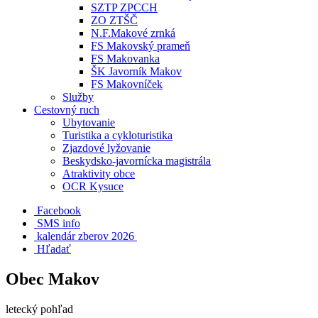
SZTP ZPCCH
ZO ZTŠČ
N.F.Makové zrnká
FS Makovský prameň
FS Makovanka
ŠK Javorník Makov
FS Makovníček
Služby
Cestovný ruch
Ubytovanie
Turistika a cykloturistika
Zjazdové lyžovanie
Beskydsko-javornícka magistrála
Atraktivity obce
OCR Kysuce
Facebook
SMS info
​ kalendár zberov 2026
Hľadať
Obec Makov
letecký pohľad