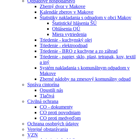
Odpadové hospodárstvo
Zberný dvor v Makove
Kalendár zberov v Makove
Štatistiky nakladania s odpadom v obci Makov
Štatistické hlásenia ŠÚ
Ohlásenia OÚ
Miera vytriedenia
Triedenie - kuchynský olej
Triedenie - elektroodpad
Triedenie - BRO z kuchyne a zo záhrad
Triedenie - papier, sklo, plast, tetrapak, kov, textil
a iný
Systém nakladania s komunálnym odpadom v
Makove
Zberné nádoby na zmesový komunálny odpad
Správa cintorína
Opustili nás
Tlačivá
Civilná ochrana
CO - dokumenty
CO proti povodniam
CO proti medveďom
Ochrana osobných údajov
Verejné obstarávania
VZN