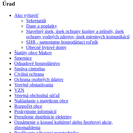
Úrad
Ako vybaviť
Sekretariát
Dane a poplatky
Stavebný úsek, úsek ochrany krajiny a prírody, úsek
ochrany vodných zdrojov, úsek miestnych komunikácií
SHR - samostatne hospodáriaci roľník
Obecné bytové domy
Štatúty obce Makov
Smernice
Odpadové hospodárstvo
Správa cintorína
Civilná ochrana
Ochrana osobných údajov
Verejné obstarávania
VZN
Verejná obchodná súťaž
Nakladanie s majetkom obce
Rozpočet obce
Poskytnutie informácií
Prerušenie distribúcie elektriny
Oznámenie o konaní kultúrnej alebo športovej akcie,
zhromaždenia
Používanie zábavnej pyrotechniky