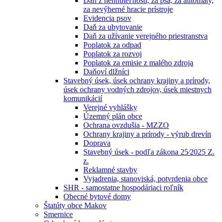
Daň z nehnuteľností, za psa, za automaty,
za nevýherné hracie prístroje
Evidencia psov
Daň za ubytovanie
Daň za užívanie verejného priestranstva
Poplatok za odpad
Poplatok za rozvoj
Poplatok za emisie z malého zdroja
Daňoví dlžníci
Stavebný úsek, úsek ochrany krajiny a prírody,
úsek ochrany vodných zdrojov, úsek miestnych
komunikácií
Verejné vyhlášky
Územný plán obce
Ochrana ovzdušia - MZZO
Ochrany krajiny a prírody - výrub drevín
Doprava
Stavebný úsek - podľa zákona 25⁄2025 Z.
z.
Reklamné stavby
Vyjadrenia, stanoviská, potvrdenia obce
SHR - samostatne hospodáriaci roľník
Obecné bytové domy
Štatúty obce Makov
Smernice