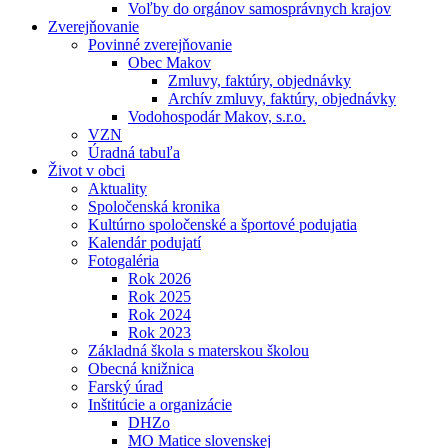
Voľby do orgánov samosprávnych krajov
Zverejňovanie
Povinné zverejňovanie
Obec Makov
Zmluvy, faktúry, objednávky
Archív zmluvy, faktúry, objednávky
Vodohospodár Makov, s.r.o.
VZN
Úradná tabuľa
Život v obci
Aktuality
Spoločenská kronika
Kultúrno spoločenské a športové podujatia
Kalendár podujatí
Fotogaléria
Rok 2026
Rok 2025
Rok 2024
Rok 2023
Základná škola s materskou školou
Obecná knižnica
Farský úrad
Inštitúcie a organizácie
DHZo
MO Matice slovenskej