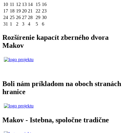
10
11
12
13
14
15
16
17
18
19
20
21
22
23
24
25
26
27
28
29
30
31
1
2
3
4
5
6
Rozšírenie kapacít zberného dvora
Makov
Boli nám príkladom na oboch stranách
hranice
Makov - Istebna, spoločne tradične