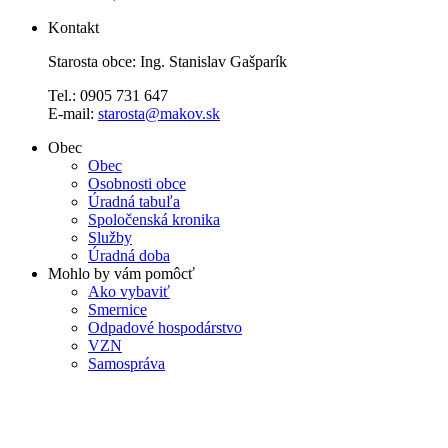
Kontakt
Starosta obce: Ing. Stanislav Gašparík
Tel.: 0905 731 647
E-mail:
starosta@makov.sk
Obec
Obec
Osobnosti obce
Úradná tabuľa
Spoločenská kronika
Služby
Úradná doba
Mohlo by vám pomôcť
Ako vybaviť
Smernice
Odpadové hospodárstvo
VZN
Samospráva