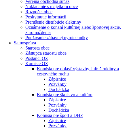
Verejná obchodná súťaž
Nakladanie s majetkom obce
Rozpočet obce
Poskytnutie informácií
Prerušenie distribúcie elektriny
Oznámenie o konaní kultúrnej alebo športovej akcie,
zhromaždenia
Používanie zábavnej pyrotechniky
Samospráva
Starosta obce
Zástupca starostu obce
Poslanci OZ
Komisie OZ
Komisia pre oblasť výstavby, infraštruktúry a
cestovného ruchu
Zápisnice
Pozvánky
Dochádzka
Komisia pre školstvo a kultúru
Zápisnice
Pozvánky
Dochádzka
Komisia pre šport a DHZ
Zápisnice
Pozvánky