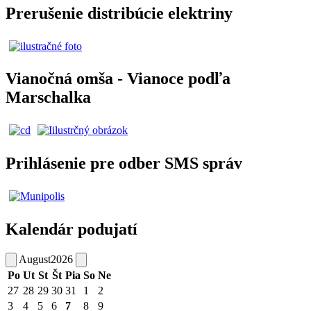
Prerušenie distribúcie elektriny
Vianočná omša - Vianoce podľa
Marschalka
Prihlásenie pre odber SMS správ
Kalendár podujatí
August
2026
Po
Ut
St
Št
Pia
So
Ne
27
28
29
30
31
1
2
3
4
5
6
7
8
9