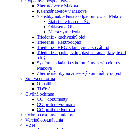
Odpadové hospodárstvo
Zberný dvor v Makove
Kalendár zberov v Makove
Štatistiky nakladania s odpadom v obci Makov
Štatistické hlásenia ŠÚ
Ohlásenia OÚ
Miera vytriedenia
Triedenie - kuchynský olej
Triedenie - elektroodpad
Triedenie - BRO z kuchyne a zo záhrad
Triedenie - papier, sklo, plast, tetrapak, kov, textil
a iný
Systém nakladania s komunálnym odpadom v
Makove
Zberné nádoby na zmesový komunálny odpad
Správa cintorína
Opustili nás
Tlačivá
Civilná ochrana
CO - dokumenty
CO proti povodniam
CO proti medveďom
Ochrana osobných údajov
Verejné obstarávania
VZN