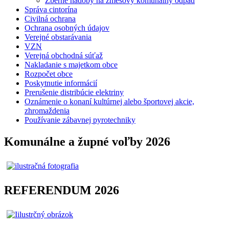
Zberné nádoby na zmesový komunálny odpad
Správa cintorína
Civilná ochrana
Ochrana osobných údajov
Verejné obstarávania
VZN
Verejná obchodná súťaž
Nakladanie s majetkom obce
Rozpočet obce
Poskytnutie informácií
Prerušenie distribúcie elektriny
Oznámenie o konaní kultúrnej alebo športovej akcie,
zhromaždenia
Používanie zábavnej pyrotechniky
Komunálne a župné voľby 2026
REFERENDUM 2026