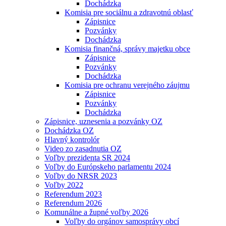
Dochádzka
Komisia pre sociálnu a zdravotnú oblasť
Zápisnice
Pozvánky
Dochádzka
Komisia finančná, správy majetku obce
Zápisnice
Pozvánky
Dochádzka
Komisia pre ochranu verejného záujmu
Zápisnice
Pozvánky
Dochádzka
Zápisnice, uznesenia a pozvánky OZ
Dochádzka OZ
Hlavný kontrolór
Video zo zasadnutia OZ
Voľby prezidenta SR 2024
Voľby do Európskeho parlamentu 2024
Voľby do NRSR 2023
Voľby 2022
Referendum 2023
Referendum 2026
Komunálne a župné voľby 2026
Voľby do orgánov samosprávy obcí