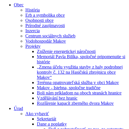
Obec
História
Erb a symbolika obce
Osobnosti obce
Prírodné zaujímavosti
Inzercia
Centrum sociálnych služieb
Vodohospodár Makov
Projekty
Zníženie energetickej náročnosti
Memoriál Pavla Bilíka, spoločné pripomenutie si
histórie
„Zmena účelu využitia stavby z haly podrobnej
kontroly č. 132 na Hasičskú zbrojnicu obce
Makov“
Terénna opatrovateľská služba v obci Makov
Makov - Istebna, spoločne tradične
Boli nám príkladom na oboch stranách hranice
Vzdělávání bez hranic
Rozšírenie kapacít zberného dvora Makov
Úrad
Ako vybaviť
Sekretariát
Dane a poplatky