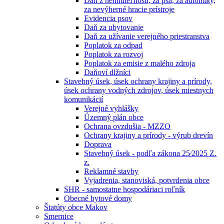
Daň z nehnuteľností, za psa, za automaty,
za nevýherné hracie prístroje
Evidencia psov
Daň za ubytovanie
Daň za užívanie verejného priestranstva
Poplatok za odpad
Poplatok za rozvoj
Poplatok za emisie z malého zdroja
Daňoví dlžníci
Stavebný úsek, úsek ochrany krajiny a prírody,
úsek ochrany vodných zdrojov, úsek miestnych
komunikácií
Verejné vyhlášky
Územný plán obce
Ochrana ovzdušia - MZZO
Ochrany krajiny a prírody - výrub drevín
Doprava
Stavebný úsek - podľa zákona 25⁄2025 Z.
z.
Reklamné stavby
Vyjadrenia, stanoviská, potvrdenia obce
SHR - samostatne hospodáriaci roľník
Obecné bytové domy
Štatúty obce Makov
Smernice