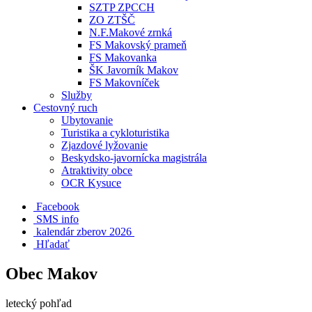
SZTP ZPCCH
ZO ZTŠČ
N.F.Makové zrnká
FS Makovský prameň
FS Makovanka
ŠK Javorník Makov
FS Makovníček
Služby
Cestovný ruch
Ubytovanie
Turistika a cykloturistika
Zjazdové lyžovanie
Beskydsko-javornícka magistrála
Atraktivity obce
OCR Kysuce
Facebook
SMS info
​ kalendár zberov 2026
Hľadať
Obec Makov
letecký pohľad