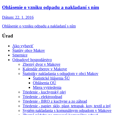
Ohlásenie o vzniku odpadu a nakladaní s ním
Dátum:
22. 1. 2016
Ohlásenie o vzniku odpadu a nakladaní s ním
Úrad
Ako vybaviť
Štatúty obce Makov
Smernice
Odpadové hospodárstvo
Zberný dvor v Makove
Kalendár zberov v Makove
Štatistiky nakladania s odpadom v obci Makov
Štatistické hlásenia ŠÚ
Ohlásenia OÚ
Miera vytriedenia
Triedenie - kuchynský olej
Triedenie - elektroodpad
Triedenie - BRO z kuchyne a zo záhrad
Triedenie - papier, sklo, plast, tetrapak, kov, textil a iný
Systém nakladania s komunálnym odpadom v Makove