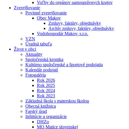
Voľby do orgánov samosprávnych krajov
Zverejňovanie
Povinné zverejňovanie
Obec Makov
Zmluvy, faktúry, objednávky
Archív zmluvy, faktúry, objednávky
Vodohospodár Makov, s.r.o.
VZN
Úradná tabuľa
Život v obci
Aktuality
Spoločenská kronika
Kultúrno spoločenské a športové podujatia
Kalendár podujatí
Fotogaléria
Rok 2026
Rok 2025
Rok 2024
Rok 2023
Základná škola s materskou školou
Obecná knižnica
Farský úrad
Inštitúcie a organizácie
DHZo
MO Matice slovenskej