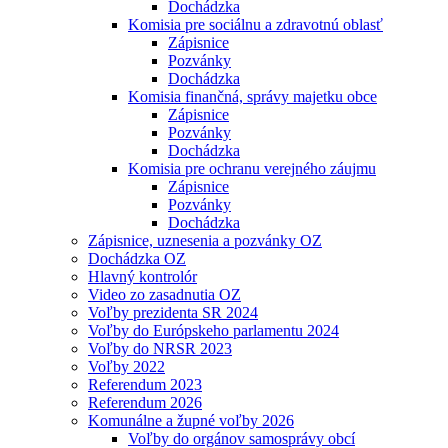
Dochádzka
Komisia pre sociálnu a zdravotnú oblasť
Zápisnice
Pozvánky
Dochádzka
Komisia finančná, správy majetku obce
Zápisnice
Pozvánky
Dochádzka
Komisia pre ochranu verejného záujmu
Zápisnice
Pozvánky
Dochádzka
Zápisnice, uznesenia a pozvánky OZ
Dochádzka OZ
Hlavný kontrolór
Video zo zasadnutia OZ
Voľby prezidenta SR 2024
Voľby do Európskeho parlamentu 2024
Voľby do NRSR 2023
Voľby 2022
Referendum 2023
Referendum 2026
Komunálne a župné voľby 2026
Voľby do orgánov samosprávy obcí