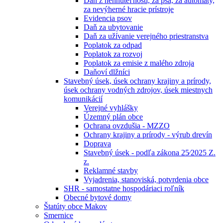
Daň z nehnuteľností, za psa, za automaty,
za nevýherné hracie prístroje
Evidencia psov
Daň za ubytovanie
Daň za užívanie verejného priestranstva
Poplatok za odpad
Poplatok za rozvoj
Poplatok za emisie z malého zdroja
Daňoví dlžníci
Stavebný úsek, úsek ochrany krajiny a prírody,
úsek ochrany vodných zdrojov, úsek miestnych
komunikácií
Verejné vyhlášky
Územný plán obce
Ochrana ovzdušia - MZZO
Ochrany krajiny a prírody - výrub drevín
Doprava
Stavebný úsek - podľa zákona 25⁄2025 Z.
z.
Reklamné stavby
Vyjadrenia, stanoviská, potvrdenia obce
SHR - samostatne hospodáriaci roľník
Obecné bytové domy
Štatúty obce Makov
Smernice