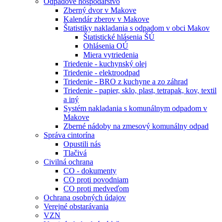
Odpadové hospodárstvo
Zberný dvor v Makove
Kalendár zberov v Makove
Štatistiky nakladania s odpadom v obci Makov
Štatistické hlásenia ŠÚ
Ohlásenia OÚ
Miera vytriedenia
Triedenie - kuchynský olej
Triedenie - elektroodpad
Triedenie - BRO z kuchyne a zo záhrad
Triedenie - papier, sklo, plast, tetrapak, kov, textil
a iný
Systém nakladania s komunálnym odpadom v
Makove
Zberné nádoby na zmesový komunálny odpad
Správa cintorína
Opustili nás
Tlačivá
Civilná ochrana
CO - dokumenty
CO proti povodniam
CO proti medveďom
Ochrana osobných údajov
Verejné obstarávania
VZN