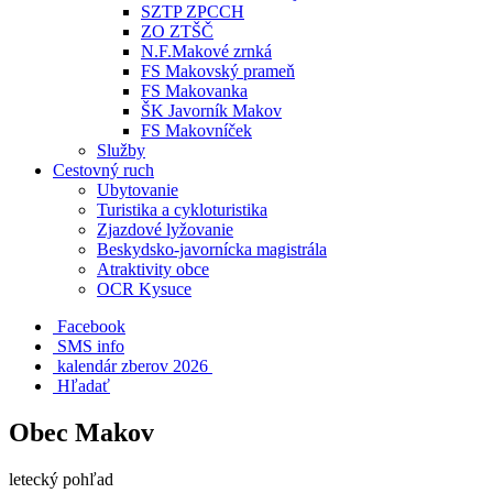
SZTP ZPCCH
ZO ZTŠČ
N.F.Makové zrnká
FS Makovský prameň
FS Makovanka
ŠK Javorník Makov
FS Makovníček
Služby
Cestovný ruch
Ubytovanie
Turistika a cykloturistika
Zjazdové lyžovanie
Beskydsko-javornícka magistrála
Atraktivity obce
OCR Kysuce
Facebook
SMS info
​ kalendár zberov 2026
Hľadať
Obec Makov
letecký pohľad