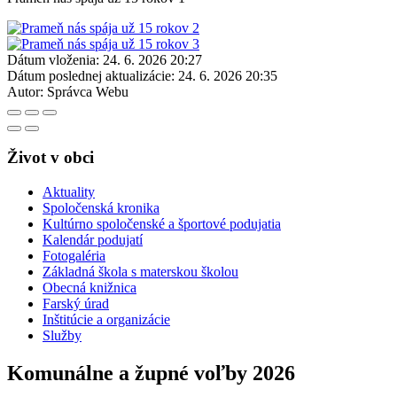
Dátum vloženia:
24. 6. 2026 20:27
Dátum poslednej aktualizácie:
24. 6. 2026 20:35
Autor:
Správca Webu
Život v obci
Aktuality
Spoločenská kronika
Kultúrno spoločenské a športové podujatia
Kalendár podujatí
Fotogaléria
Základná škola s materskou školou
Obecná knižnica
Farský úrad
Inštitúcie a organizácie
Služby
Komunálne a župné voľby 2026