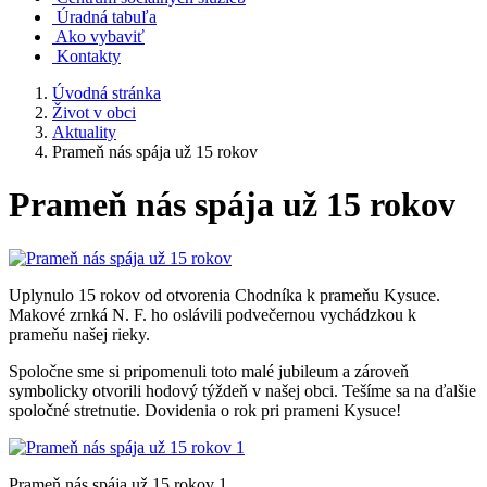
Úradná tabuľa
Ako vybaviť
Kontakty
Úvodná stránka
Život v obci
Aktuality
Prameň nás spája už 15 rokov
Prameň nás spája už 15 rokov
Uplynulo 15 rokov od otvorenia Chodníka k prameňu Kysuce.
Makové zrnká N. F. ho oslávili podvečernou vychádzkou k
prameňu našej rieky.
Spoločne sme si pripomenuli toto malé jubileum a zároveň
symbolicky otvorili hodový týždeň v našej obci. Tešíme sa na ďalšie
spoločné stretnutie. Dovidenia o rok pri prameni Kysuce!
Prameň nás spája už 15 rokov 1