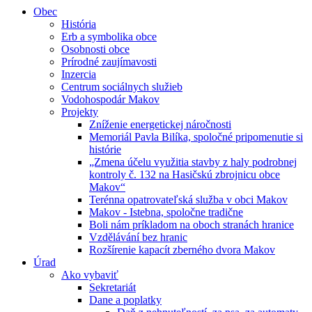
Obec
História
Erb a symbolika obce
Osobnosti obce
Prírodné zaujímavosti
Inzercia
Centrum sociálnych služieb
Vodohospodár Makov
Projekty
Zníženie energetickej náročnosti
Memoriál Pavla Bilíka, spoločné pripomenutie si
histórie
„Zmena účelu využitia stavby z haly podrobnej
kontroly č. 132 na Hasičskú zbrojnicu obce
Makov“
Terénna opatrovateľská služba v obci Makov
Makov - Istebna, spoločne tradične
Boli nám príkladom na oboch stranách hranice
Vzdělávání bez hranic
Rozšírenie kapacít zberného dvora Makov
Úrad
Ako vybaviť
Sekretariát
Dane a poplatky