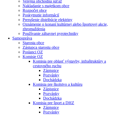
Verejná obchodná súťaž
Nakladanie s majetkom obce
Rozpočet obce
Poskytnutie informácií
Prerušenie distribúcie elektriny
Oznámenie o konaní kultúrnej alebo športovej akcie,
zhromaždenia
Používanie zábavnej pyrotechniky
Samospráva
Starosta obce
Zástupca starostu obce
Poslanci OZ
Komisie OZ
Komisia pre oblasť výstavby, infraštruktúry a
cestovného ruchu
Zápisnice
Pozvánky
Dochádzka
Komisia pre školstvo a kultúru
Zápisnice
Pozvánky
Dochádzka
Komisia pre šport a DHZ
Zápisnice
Pozvánky