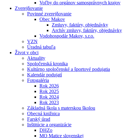
Voľby do orgánov samosprávnych krajov
Zverejňovanie
Povinné zverejňovanie
Obec Makov
Zmluvy, faktúry, objednávky
Archív zmluvy, faktúry, objednávky
Vodohospodár Makov, s.r.o.
VZN
Úradná tabuľa
Život v obci
Aktuality
Spoločenská kronika
Kultúrno spoločenské a športové podujatia
Kalendár podujatí
Fotogaléria
Rok 2026
Rok 2025
Rok 2024
Rok 2023
Základná škola s materskou školou
Obecná knižnica
Farský úrad
Inštitúcie a organizácie
DHZo
MO Matice slovenskej