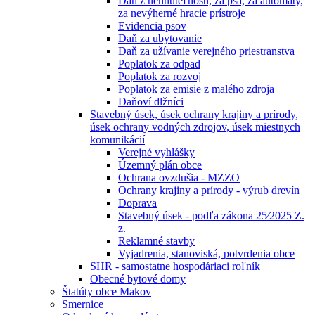
Daň z nehnuteľností, za psa, za automaty,
za nevýherné hracie prístroje
Evidencia psov
Daň za ubytovanie
Daň za užívanie verejného priestranstva
Poplatok za odpad
Poplatok za rozvoj
Poplatok za emisie z malého zdroja
Daňoví dlžníci
Stavebný úsek, úsek ochrany krajiny a prírody,
úsek ochrany vodných zdrojov, úsek miestnych
komunikácií
Verejné vyhlášky
Územný plán obce
Ochrana ovzdušia - MZZO
Ochrany krajiny a prírody - výrub drevín
Doprava
Stavebný úsek - podľa zákona 25⁄2025 Z.
z.
Reklamné stavby
Vyjadrenia, stanoviská, potvrdenia obce
SHR - samostatne hospodáriaci roľník
Obecné bytové domy
Štatúty obce Makov
Smernice