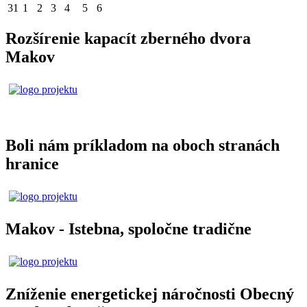
31
1
2
3
4
5
6
Rozšírenie kapacít zberného dvora
Makov
Boli nám príkladom na oboch stranách
hranice
Makov - Istebna, spoločne tradične
Zníženie energetickej náročnosti Obecný