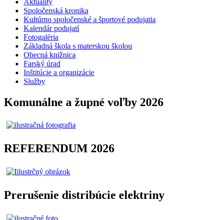
Aktuality
Spoločenská kronika
Kultúrno spoločenské a športové podujatia
Kalendár podujatí
Fotogaléria
Základná škola s materskou školou
Obecná knižnica
Farský úrad
Inštitúcie a organizácie
Služby
Komunálne a župné voľby 2026
REFERENDUM 2026
Prerušenie distribúcie elektriny