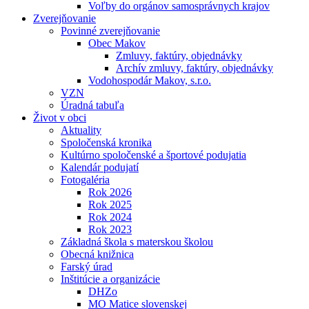
Voľby do orgánov samosprávnych krajov
Zverejňovanie
Povinné zverejňovanie
Obec Makov
Zmluvy, faktúry, objednávky
Archív zmluvy, faktúry, objednávky
Vodohospodár Makov, s.r.o.
VZN
Úradná tabuľa
Život v obci
Aktuality
Spoločenská kronika
Kultúrno spoločenské a športové podujatia
Kalendár podujatí
Fotogaléria
Rok 2026
Rok 2025
Rok 2024
Rok 2023
Základná škola s materskou školou
Obecná knižnica
Farský úrad
Inštitúcie a organizácie
DHZo
MO Matice slovenskej