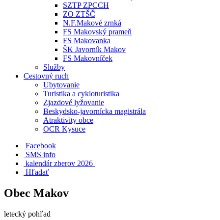
SZTP ZPCCH
ZO ZTŠČ
N.F.Makové zrnká
FS Makovský prameň
FS Makovanka
ŠK Javorník Makov
FS Makovníček
Služby
Cestovný ruch
Ubytovanie
Turistika a cykloturistika
Zjazdové lyžovanie
Beskydsko-javornícka magistrála
Atraktivity obce
OCR Kysuce
Facebook
SMS info
​ kalendár zberov 2026
Hľadať
Obec Makov
letecký pohľad