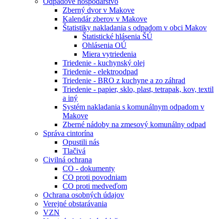
Odpadové hospodárstvo
Zberný dvor v Makove
Kalendár zberov v Makove
Štatistiky nakladania s odpadom v obci Makov
Štatistické hlásenia ŠÚ
Ohlásenia OÚ
Miera vytriedenia
Triedenie - kuchynský olej
Triedenie - elektroodpad
Triedenie - BRO z kuchyne a zo záhrad
Triedenie - papier, sklo, plast, tetrapak, kov, textil
a iný
Systém nakladania s komunálnym odpadom v
Makove
Zberné nádoby na zmesový komunálny odpad
Správa cintorína
Opustili nás
Tlačivá
Civilná ochrana
CO - dokumenty
CO proti povodniam
CO proti medveďom
Ochrana osobných údajov
Verejné obstarávania
VZN