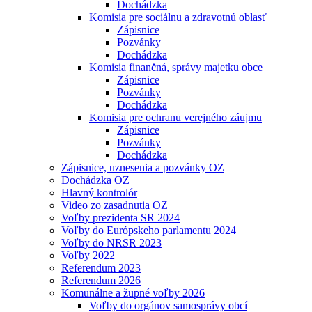
Dochádzka
Komisia pre sociálnu a zdravotnú oblasť
Zápisnice
Pozvánky
Dochádzka
Komisia finančná, správy majetku obce
Zápisnice
Pozvánky
Dochádzka
Komisia pre ochranu verejného záujmu
Zápisnice
Pozvánky
Dochádzka
Zápisnice, uznesenia a pozvánky OZ
Dochádzka OZ
Hlavný kontrolór
Video zo zasadnutia OZ
Voľby prezidenta SR 2024
Voľby do Európskeho parlamentu 2024
Voľby do NRSR 2023
Voľby 2022
Referendum 2023
Referendum 2026
Komunálne a župné voľby 2026
Voľby do orgánov samosprávy obcí