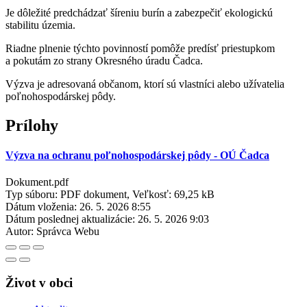
Je dôležité predchádzať šíreniu burín a zabezpečiť ekologickú
stabilitu územia.
Riadne plnenie týchto povinností pomôže predísť priestupkom
a pokutám zo strany Okresného úradu Čadca.
Výzva je adresovaná občanom, ktorí sú vlastníci alebo užívatelia
poľnohospodárskej pôdy.
Prílohy
Výzva na ochranu poľnohospodárskej pôdy - OÚ Čadca
Dokument.pdf
Typ súboru: PDF dokument, Veľkosť: 69,25 kB
Dátum vloženia:
26. 5. 2026 8:55
Dátum poslednej aktualizácie:
26. 5. 2026 9:03
Autor:
Správca Webu
Život v obci