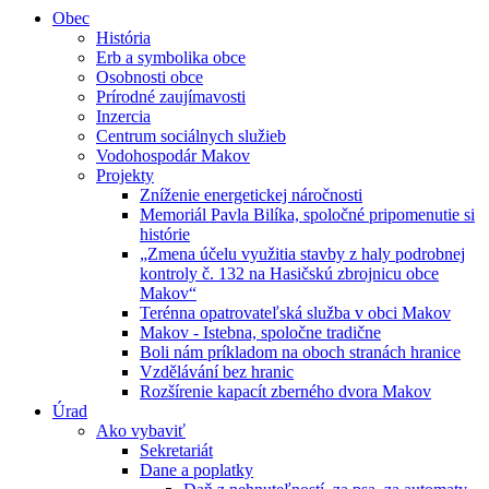
Obec
História
Erb a symbolika obce
Osobnosti obce
Prírodné zaujímavosti
Inzercia
Centrum sociálnych služieb
Vodohospodár Makov
Projekty
Zníženie energetickej náročnosti
Memoriál Pavla Bilíka, spoločné pripomenutie si
histórie
„Zmena účelu využitia stavby z haly podrobnej
kontroly č. 132 na Hasičskú zbrojnicu obce
Makov“
Terénna opatrovateľská služba v obci Makov
Makov - Istebna, spoločne tradične
Boli nám príkladom na oboch stranách hranice
Vzdělávání bez hranic
Rozšírenie kapacít zberného dvora Makov
Úrad
Ako vybaviť
Sekretariát
Dane a poplatky