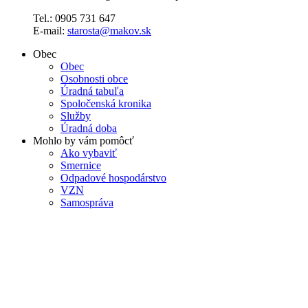
Tel.: 0905 731 647
E-mail:
starosta@makov.sk
Obec
Obec
Osobnosti obce
Úradná tabuľa
Spoločenská kronika
Služby
Úradná doba
Mohlo by vám pomôcť
Ako vybaviť
Smernice
Odpadové hospodárstvo
VZN
Samospráva