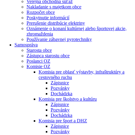
Verejná obchodná súťaž
Nakladanie s majetkom obce
Rozpočet obce
Poskytnutie informácií
Prerušenie distribúcie elektriny
Oznámenie o konaní kultúrnej alebo športovej akcie,
zhromaždenia
Používanie zábavnej pyrotechniky
Samospráva
Starosta obce
Zástupca starostu obce
Poslanci OZ
Komisie OZ
Komisia pre oblasť výstavby, infraštruktúry a
cestovného ruchu
Zápisnice
Pozvánky
Dochádzka
Komisia pre školstvo a kultúru
Zápisnice
Pozvánky
Dochádzka
Komisia pre šport a DHZ
Zápisnice
Pozvánky