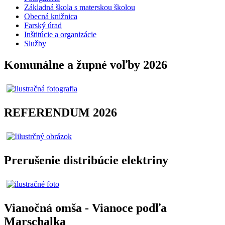
Základná škola s materskou školou
Obecná knižnica
Farský úrad
Inštitúcie a organizácie
Služby
Komunálne a župné voľby 2026
REFERENDUM 2026
Prerušenie distribúcie elektriny
Vianočná omša - Vianoce podľa
Marschalka