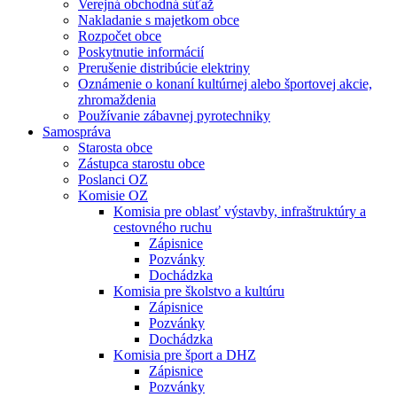
Verejná obchodná súťaž
Nakladanie s majetkom obce
Rozpočet obce
Poskytnutie informácií
Prerušenie distribúcie elektriny
Oznámenie o konaní kultúrnej alebo športovej akcie,
zhromaždenia
Používanie zábavnej pyrotechniky
Samospráva
Starosta obce
Zástupca starostu obce
Poslanci OZ
Komisie OZ
Komisia pre oblasť výstavby, infraštruktúry a
cestovného ruchu
Zápisnice
Pozvánky
Dochádzka
Komisia pre školstvo a kultúru
Zápisnice
Pozvánky
Dochádzka
Komisia pre šport a DHZ
Zápisnice
Pozvánky