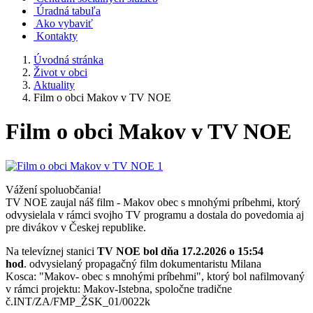
Úradná tabuľa
Ako vybaviť
Kontakty
Úvodná stránka
Život v obci
Aktuality
Film o obci Makov v TV NOE
Film o obci Makov v TV NOE
Vážení spoluobčania!
TV NOE zaujal náš film - Makov obec s mnohými príbehmi, ktorý
odvysielala v rámci svojho TV programu a dostala do povedomia aj
pre divákov v Českej republike.
Na televíznej stanici
TV NOE bol dňa 17.2.2026 o 15:54
hod
. odvysielaný propagačný film dokumentaristu Milana
Kosca: "Makov- obec s mnohými príbehmi", ktorý bol nafilmovaný
v rámci projektu: Makov-Istebna, spoločne tradične
č.INT/ZA/FMP_ŽSK_01/0022k