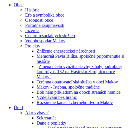
Obec
História
Erb a symbolika obce
Osobnosti obce
Prírodné zaujímavosti
Inzercia
Centrum sociálnych služieb
Vodohospodár Makov
Projekty
Zníženie energetickej náročnosti
Memoriál Pavla Bilíka, spoločné pripomenutie si
histórie
„Zmena účelu využitia stavby z haly podrobnej
kontroly č. 132 na Hasičskú zbrojnicu obce
Makov“
Terénna opatrovateľská služba v obci Makov
Makov - Istebna, spoločne tradične
Boli nám príkladom na oboch stranách hranice
Vzdělávání bez hranic
Rozšírenie kapacít zberného dvora Makov
Úrad
Ako vybaviť
Sekretariát
Dane a poplatky