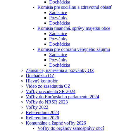
Dochádzka
Komisia pre sociálnu a zdravotnú oblasť
Zápisnice
Pozvánky
Dochádzka
Komisia finančná, správy majetku obce
Zápisnice
Pozvánky
Dochádzka
Komisia pre ochranu verejného záujmu
Zápisnice
Pozvánky
Dochádzka
Zápisnice, uznesenia a pozvánky OZ
Dochádzka OZ
Hlavný kontrolór
Video zo zasadnutia OZ
Voľby prezidenta SR 2024
Voľby do Európskeho parlamentu 2024
Voľby do NRSR 2023
Voľby 2022
Referendum 2023
Referendum 2026
Komunálne a župné voľby 2026
Voľby do orgánov samosprávy obcí