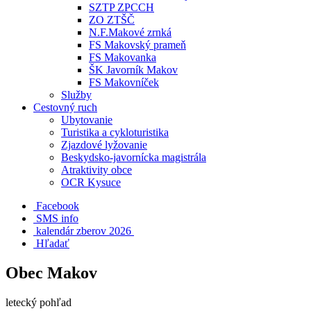
SZTP ZPCCH
ZO ZTŠČ
N.F.Makové zrnká
FS Makovský prameň
FS Makovanka
ŠK Javorník Makov
FS Makovníček
Služby
Cestovný ruch
Ubytovanie
Turistika a cykloturistika
Zjazdové lyžovanie
Beskydsko-javornícka magistrála
Atraktivity obce
OCR Kysuce
Facebook
SMS info
​ kalendár zberov 2026
Hľadať
Obec Makov
letecký pohľad