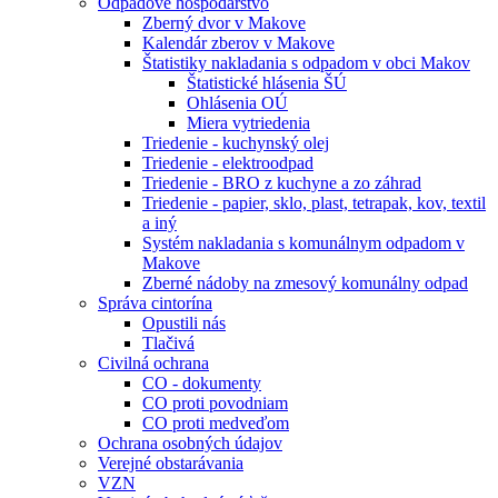
Odpadové hospodárstvo
Zberný dvor v Makove
Kalendár zberov v Makove
Štatistiky nakladania s odpadom v obci Makov
Štatistické hlásenia ŠÚ
Ohlásenia OÚ
Miera vytriedenia
Triedenie - kuchynský olej
Triedenie - elektroodpad
Triedenie - BRO z kuchyne a zo záhrad
Triedenie - papier, sklo, plast, tetrapak, kov, textil
a iný
Systém nakladania s komunálnym odpadom v
Makove
Zberné nádoby na zmesový komunálny odpad
Správa cintorína
Opustili nás
Tlačivá
Civilná ochrana
CO - dokumenty
CO proti povodniam
CO proti medveďom
Ochrana osobných údajov
Verejné obstarávania
VZN