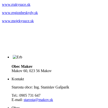
www.rrakysuce.sk
www.regionbeskydy.sk
www.mojekysuce.sk
Obec Makov
Makov 60, 023 56 Makov
Kontakt
Starosta obce: Ing. Stanislav Gašparík
Tel.: 0905 731 647
E-mail:
starosta@makov.sk
Obec