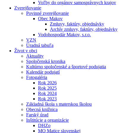
Voľby do orgánov samosprávnych krajov
Zverejňovanie
Povinné zverejňovanie
Obec Makov
Zmluvy, faktúry, objednávky
Archív zmluvy, faktúry, objednávky
Vodohospodár Makov, s.r.o.
VZN
Úradná tabuľa
Život v obci
Aktuality
Spoločenská kronika
Kultúrno spoločenské a športové podujatia
Kalendár podujatí
Fotogaléria
Rok 2026
Rok 2025
Rok 2024
Rok 2023
Základná škola s materskou školou
Obecná knižnica
Farský úrad
Inštitúcie a organizácie
DHZo
MO Matice slovenskej