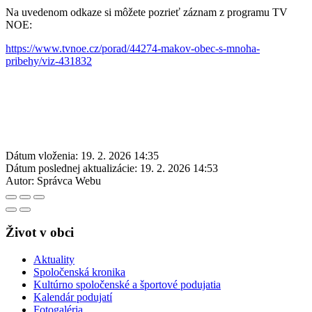
Na uvedenom odkaze si môžete pozrieť záznam z programu TV
NOE:
https://www.tvnoe.cz/porad/44274-makov-obec-s-mnoha-
pribehy/viz-431832
Dátum vloženia:
19. 2. 2026 14:35
Dátum poslednej aktualizácie:
19. 2. 2026 14:53
Autor:
Správca Webu
Život v obci
Aktuality
Spoločenská kronika
Kultúrno spoločenské a športové podujatia
Kalendár podujatí
Fotogaléria