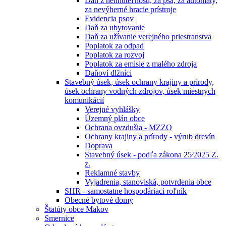
Daň z nehnuteľností, za psa, za automaty,
za nevýherné hracie prístroje
Evidencia psov
Daň za ubytovanie
Daň za užívanie verejného priestranstva
Poplatok za odpad
Poplatok za rozvoj
Poplatok za emisie z malého zdroja
Daňoví dlžníci
Stavebný úsek, úsek ochrany krajiny a prírody,
úsek ochrany vodných zdrojov, úsek miestnych
komunikácií
Verejné vyhlášky
Územný plán obce
Ochrana ovzdušia - MZZO
Ochrany krajiny a prírody - výrub drevín
Doprava
Stavebný úsek - podľa zákona 25⁄2025 Z.
z.
Reklamné stavby
Vyjadrenia, stanoviská, potvrdenia obce
SHR - samostatne hospodáriaci roľník
Obecné bytové domy
Štatúty obce Makov
Smernice