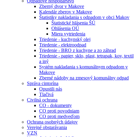
Odpadové hospodárstvo
Zberný dvor v Makove
Kalendár zberov v Makove
Štatistiky nakladania s odpadom v obci Makov
Štatistické hlásenia ŠÚ
Ohlásenia OÚ
Miera vytriedenia
Triedenie - kuchynský olej
Triedenie - elektroodpad
Triedenie - BRO z kuchyne a zo záhrad
Triedenie - papier, sklo, plast, tetrapak, kov, textil
a iný
Systém nakladania s komunálnym odpadom v
Makove
Zberné nádoby na zmesový komunálny odpad
Správa cintorína
Opustili nás
Tlačivá
Civilná ochrana
CO - dokumenty
CO proti povodniam
CO proti medveďom
Ochrana osobných údajov
Verejné obstarávania
VZN