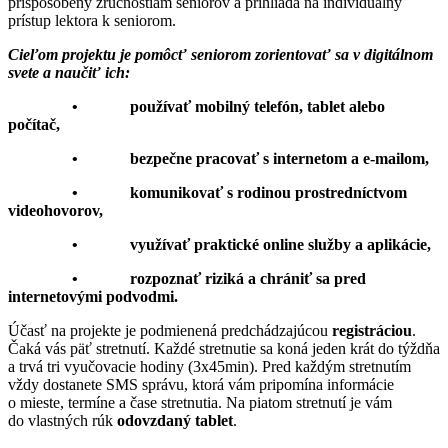
prispôsobený zručnostiam seniorov a prihliada na individuálny
prístup lektora k seniorom.
Cieľom projektu je pomôcť seniorom zorientovať sa v digitálnom
svete a naučiť ich:
• používať mobilný telefón, tablet alebo
počítač,
• bezpečne pracovať s internetom a e-mailom,
• komunikovať s rodinou prostredníctvom
videohovorov,
• využívať praktické online služby a aplikácie,
• rozpoznať riziká a chrániť sa pred
internetovými podvodmi.
Účasť na projekte je podmienená predchádzajúcou
registráciou
.
Čaká vás päť stretnutí. Každé stretnutie sa koná jeden krát do týždňa
a trvá tri vyučovacie hodiny (3x45min). Pred každým stretnutím
vždy dostanete SMS správu, ktorá vám pripomína informácie
o mieste, termíne a čase stretnutia. Na piatom stretnutí je vám
do vlastných rúk
odovzdaný tablet
.