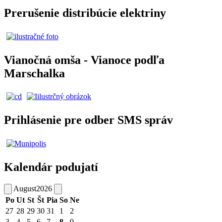
Prerušenie distribúcie elektriny
Vianočná omša - Vianoce podľa
Marschalka
Prihlásenie pre odber SMS správ
Kalendár podujatí
August
2026
Po
Ut
St
Št
Pia
So
Ne
27
28
29
30
31
1
2
3
4
5
6
7
8
9