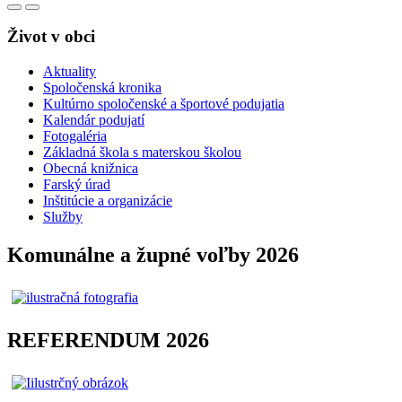
Život v obci
Aktuality
Spoločenská kronika
Kultúrno spoločenské a športové podujatia
Kalendár podujatí
Fotogaléria
Základná škola s materskou školou
Obecná knižnica
Farský úrad
Inštitúcie a organizácie
Služby
Komunálne a župné voľby 2026
REFERENDUM 2026