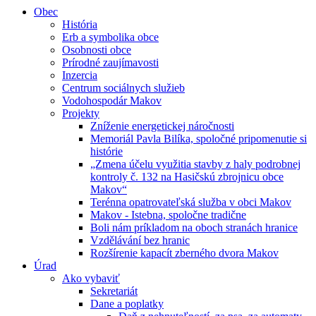
Obec
História
Erb a symbolika obce
Osobnosti obce
Prírodné zaujímavosti
Inzercia
Centrum sociálnych služieb
Vodohospodár Makov
Projekty
Zníženie energetickej náročnosti
Memoriál Pavla Bilíka, spoločné pripomenutie si
histórie
„Zmena účelu využitia stavby z haly podrobnej
kontroly č. 132 na Hasičskú zbrojnicu obce
Makov“
Terénna opatrovateľská služba v obci Makov
Makov - Istebna, spoločne tradične
Boli nám príkladom na oboch stranách hranice
Vzdělávání bez hranic
Rozšírenie kapacít zberného dvora Makov
Úrad
Ako vybaviť
Sekretariát
Dane a poplatky