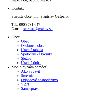
Makov 60, 023 56 Makov
Kontakt
Starosta obce: Ing. Stanislav Gašparík
Tel.: 0905 731 647
E-mail:
starosta@makov.sk
Obec
Obec
Osobnosti obce
Úradná tabuľa
Spoločenská kronika
Služby
Úradná doba
Mohlo by vám pomôcť
Ako vybaviť
Smernice
Odpadové hospodárstvo
VZN
Samospráva