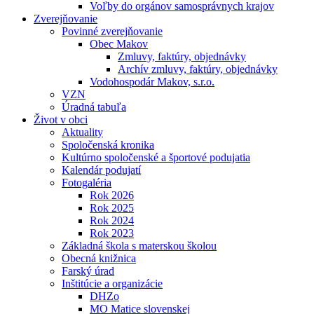
Voľby do orgánov samosprávnych krajov
Zverejňovanie
Povinné zverejňovanie
Obec Makov
Zmluvy, faktúry, objednávky
Archív zmluvy, faktúry, objednávky
Vodohospodár Makov, s.r.o.
VZN
Úradná tabuľa
Život v obci
Aktuality
Spoločenská kronika
Kultúrno spoločenské a športové podujatia
Kalendár podujatí
Fotogaléria
Rok 2026
Rok 2025
Rok 2024
Rok 2023
Základná škola s materskou školou
Obecná knižnica
Farský úrad
Inštitúcie a organizácie
DHZo
MO Matice slovenskej