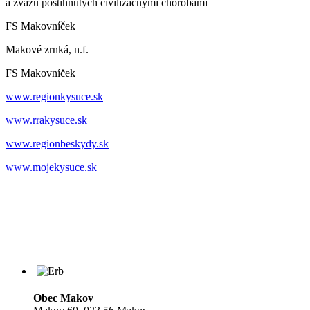
a zväzu postihnutých civilizačnými chorobami
FS Makovníček
Makové zrnká, n.f.
FS Makovníček
www.regionkysuce.sk
www.rrakysuce.sk
www.regionbeskydy.sk
www.mojekysuce.sk
Obec Makov