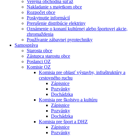
Verejná obchodná súťaž
Nakladanie s majetkom obce
Rozpočet obce
Poskytnutie informácií
Prerušenie distribúcie elektriny
Oznámenie o konaní kultúrnej alebo športovej akcie,
zhromaždenia
Používanie zábavnej pyrotechniky
Samospráva
Starosta obce
Zástupca starostu obce
Poslanci OZ
Komisie OZ
Komisia pre oblasť výstavby, infraštruktúry a
cestovného ruchu
Zápisnice
Pozvánky
Dochádzka
Komisia pre školstvo a kultúru
Zápisnice
Pozvánky
Dochádzka
Komisia pre šport a DHZ
Zápisnice
Pozvánky