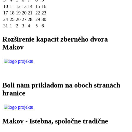
10
11
12
13
14
15
16
17
18
19
20
21
22
23
24
25
26
27
28
29
30
31
1
2
3
4
5
6
Rozšírenie kapacít zberného dvora
Makov
Boli nám príkladom na oboch stranách
hranice
Makov - Istebna, spoločne tradične