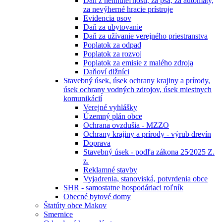
Daň z nehnuteľností, za psa, za automaty,
za nevýherné hracie prístroje
Evidencia psov
Daň za ubytovanie
Daň za užívanie verejného priestranstva
Poplatok za odpad
Poplatok za rozvoj
Poplatok za emisie z malého zdroja
Daňoví dlžníci
Stavebný úsek, úsek ochrany krajiny a prírody,
úsek ochrany vodných zdrojov, úsek miestnych
komunikácií
Verejné vyhlášky
Územný plán obce
Ochrana ovzdušia - MZZO
Ochrany krajiny a prírody - výrub drevín
Doprava
Stavebný úsek - podľa zákona 25⁄2025 Z.
z.
Reklamné stavby
Vyjadrenia, stanoviská, potvrdenia obce
SHR - samostatne hospodáriaci roľník
Obecné bytové domy
Štatúty obce Makov
Smernice