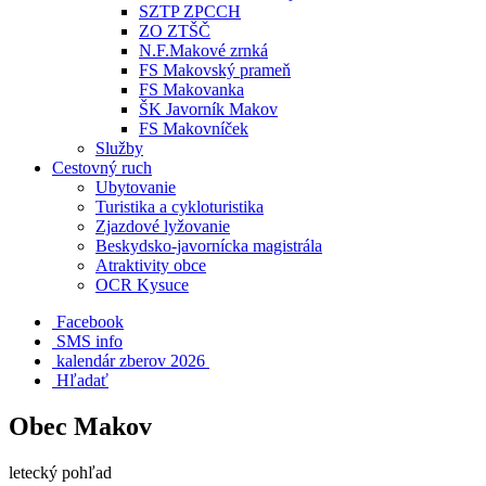
SZTP ZPCCH
ZO ZTŠČ
N.F.Makové zrnká
FS Makovský prameň
FS Makovanka
ŠK Javorník Makov
FS Makovníček
Služby
Cestovný ruch
Ubytovanie
Turistika a cykloturistika
Zjazdové lyžovanie
Beskydsko-javornícka magistrála
Atraktivity obce
OCR Kysuce
Facebook
SMS info
​ kalendár zberov 2026
Hľadať
Obec Makov
letecký pohľad