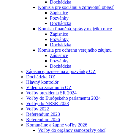
Dochádzka
Komisia pre sociálnu a zdravotnú oblasť
Zápisnice
Pozvánky
Dochádzka
Komisia finančná, správy majetku obce
Zápisnice
Pozvánky
Dochádzka
Komisia pre ochranu verejného záujmu
Zápisnice
Pozvánky
Dochádzka
Zápisnice, uznesenia a pozvánky OZ
Dochádzka OZ
Hlavný kontrolór
Video zo zasadnutia OZ
Voľby prezidenta SR 2024
Voľby do Európskeho parlamentu 2024
Voľby do NRSR 2023
Voľby 2022
Referendum 2023
Referendum 2026
Komunálne a župné voľby 2026
Voľby do orgánov samosprávy obcí