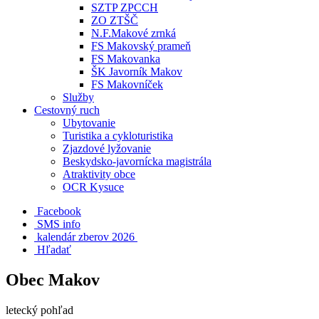
SZTP ZPCCH
ZO ZTŠČ
N.F.Makové zrnká
FS Makovský prameň
FS Makovanka
ŠK Javorník Makov
FS Makovníček
Služby
Cestovný ruch
Ubytovanie
Turistika a cykloturistika
Zjazdové lyžovanie
Beskydsko-javornícka magistrála
Atraktivity obce
OCR Kysuce
Facebook
SMS info
​ kalendár zberov 2026
Hľadať
Obec Makov
letecký pohľad