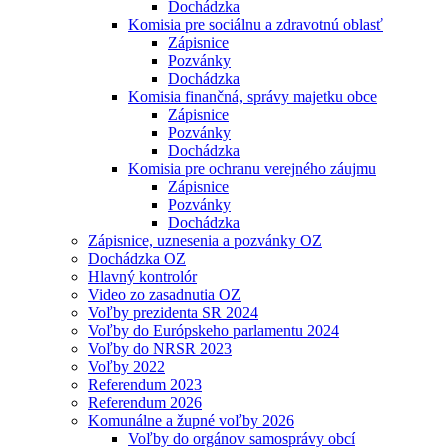
Dochádzka
Komisia pre sociálnu a zdravotnú oblasť
Zápisnice
Pozvánky
Dochádzka
Komisia finančná, správy majetku obce
Zápisnice
Pozvánky
Dochádzka
Komisia pre ochranu verejného záujmu
Zápisnice
Pozvánky
Dochádzka
Zápisnice, uznesenia a pozvánky OZ
Dochádzka OZ
Hlavný kontrolór
Video zo zasadnutia OZ
Voľby prezidenta SR 2024
Voľby do Európskeho parlamentu 2024
Voľby do NRSR 2023
Voľby 2022
Referendum 2023
Referendum 2026
Komunálne a župné voľby 2026
Voľby do orgánov samosprávy obcí