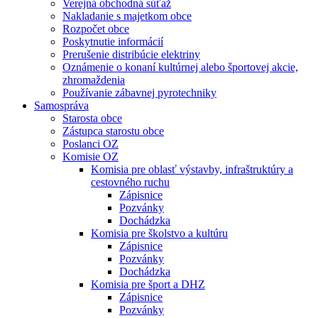
Verejná obchodná súťaž
Nakladanie s majetkom obce
Rozpočet obce
Poskytnutie informácií
Prerušenie distribúcie elektriny
Oznámenie o konaní kultúrnej alebo športovej akcie,
zhromaždenia
Používanie zábavnej pyrotechniky
Samospráva
Starosta obce
Zástupca starostu obce
Poslanci OZ
Komisie OZ
Komisia pre oblasť výstavby, infraštruktúry a
cestovného ruchu
Zápisnice
Pozvánky
Dochádzka
Komisia pre školstvo a kultúru
Zápisnice
Pozvánky
Dochádzka
Komisia pre šport a DHZ
Zápisnice
Pozvánky