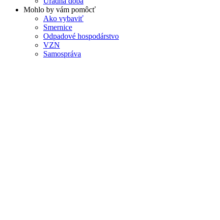
Úradná doba
Mohlo by vám pomôcť
Ako vybaviť
Smernice
Odpadové hospodárstvo
VZN
Samospráva