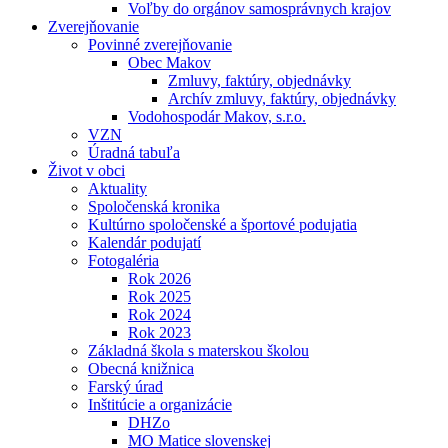
Voľby do orgánov samosprávnych krajov
Zverejňovanie
Povinné zverejňovanie
Obec Makov
Zmluvy, faktúry, objednávky
Archív zmluvy, faktúry, objednávky
Vodohospodár Makov, s.r.o.
VZN
Úradná tabuľa
Život v obci
Aktuality
Spoločenská kronika
Kultúrno spoločenské a športové podujatia
Kalendár podujatí
Fotogaléria
Rok 2026
Rok 2025
Rok 2024
Rok 2023
Základná škola s materskou školou
Obecná knižnica
Farský úrad
Inštitúcie a organizácie
DHZo
MO Matice slovenskej