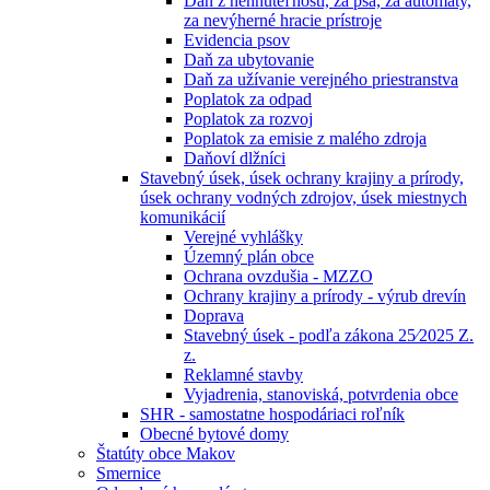
Daň z nehnuteľností, za psa, za automaty,
za nevýherné hracie prístroje
Evidencia psov
Daň za ubytovanie
Daň za užívanie verejného priestranstva
Poplatok za odpad
Poplatok za rozvoj
Poplatok za emisie z malého zdroja
Daňoví dlžníci
Stavebný úsek, úsek ochrany krajiny a prírody,
úsek ochrany vodných zdrojov, úsek miestnych
komunikácií
Verejné vyhlášky
Územný plán obce
Ochrana ovzdušia - MZZO
Ochrany krajiny a prírody - výrub drevín
Doprava
Stavebný úsek - podľa zákona 25⁄2025 Z.
z.
Reklamné stavby
Vyjadrenia, stanoviská, potvrdenia obce
SHR - samostatne hospodáriaci roľník
Obecné bytové domy
Štatúty obce Makov
Smernice