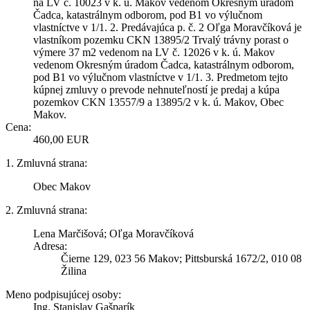
na LV č. 10023 v k. ú. Makov vedenom Okresným úradom
Čadca, katastrálnym odborom, pod B1 vo výlučnom
vlastníctve v 1/1. 2. Predávajúca p. č. 2 Oľga Moravčíková je
vlastníkom pozemku CKN 13895/2 Trvalý trávny porast o
výmere 37 m2 vedenom na LV č. 12026 v k. ú. Makov
vedenom Okresným úradom Čadca, katastrálnym odborom,
pod B1 vo výlučnom vlastníctve v 1/1. 3. Predmetom tejto
kúpnej zmluvy o prevode nehnuteľností je predaj a kúpa
pozemkov CKN 13557/9 a 13895/2 v k. ú. Makov, Obec
Makov.
Cena:
460,00 EUR
1. Zmluvná strana:
Obec Makov
2. Zmluvná strana:
Lena Marčišová; Oľga Moravčíková
Adresa:
Čierne 129, 023 56 Makov; Pittsburská 1672/2, 010 08
Žilina
Meno podpisujúcej osoby:
Ing. Stanislav Gašparík