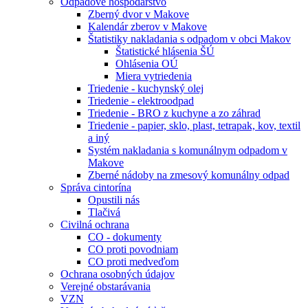
Odpadové hospodárstvo
Zberný dvor v Makove
Kalendár zberov v Makove
Štatistiky nakladania s odpadom v obci Makov
Štatistické hlásenia ŠÚ
Ohlásenia OÚ
Miera vytriedenia
Triedenie - kuchynský olej
Triedenie - elektroodpad
Triedenie - BRO z kuchyne a zo záhrad
Triedenie - papier, sklo, plast, tetrapak, kov, textil
a iný
Systém nakladania s komunálnym odpadom v
Makove
Zberné nádoby na zmesový komunálny odpad
Správa cintorína
Opustili nás
Tlačivá
Civilná ochrana
CO - dokumenty
CO proti povodniam
CO proti medveďom
Ochrana osobných údajov
Verejné obstarávania
VZN