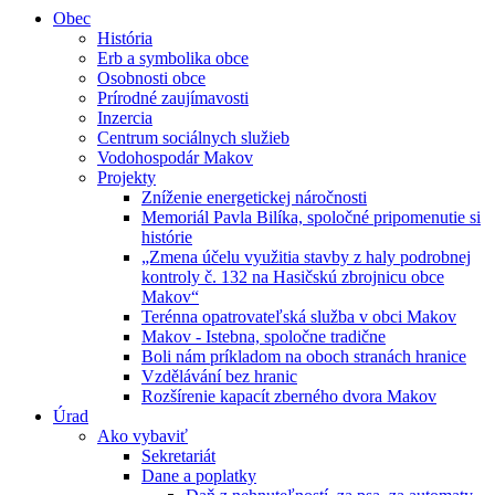
Obec
História
Erb a symbolika obce
Osobnosti obce
Prírodné zaujímavosti
Inzercia
Centrum sociálnych služieb
Vodohospodár Makov
Projekty
Zníženie energetickej náročnosti
Memoriál Pavla Bilíka, spoločné pripomenutie si
histórie
„Zmena účelu využitia stavby z haly podrobnej
kontroly č. 132 na Hasičskú zbrojnicu obce
Makov“
Terénna opatrovateľská služba v obci Makov
Makov - Istebna, spoločne tradične
Boli nám príkladom na oboch stranách hranice
Vzdělávání bez hranic
Rozšírenie kapacít zberného dvora Makov
Úrad
Ako vybaviť
Sekretariát
Dane a poplatky