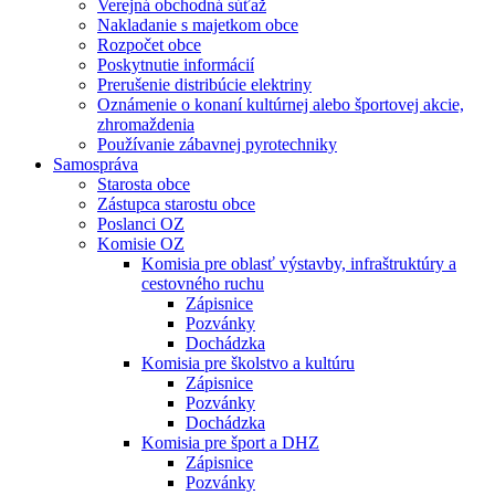
Verejná obchodná súťaž
Nakladanie s majetkom obce
Rozpočet obce
Poskytnutie informácií
Prerušenie distribúcie elektriny
Oznámenie o konaní kultúrnej alebo športovej akcie,
zhromaždenia
Používanie zábavnej pyrotechniky
Samospráva
Starosta obce
Zástupca starostu obce
Poslanci OZ
Komisie OZ
Komisia pre oblasť výstavby, infraštruktúry a
cestovného ruchu
Zápisnice
Pozvánky
Dochádzka
Komisia pre školstvo a kultúru
Zápisnice
Pozvánky
Dochádzka
Komisia pre šport a DHZ
Zápisnice
Pozvánky