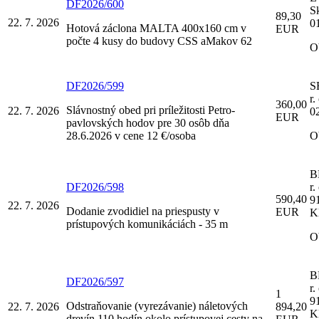
DF2026/600
S
89,30
22. 7. 2026
01
Hotová záclona MALTA 400x160 cm v
EUR
počte 4 kusy do budovy CSS aMakov 62
O
DF2026/599
S
r.
360,00
Slávnostný obed pri príležitosti Petro-
22. 7. 2026
0
EUR
pavlovských hodov pre 30 osôb dňa
28.6.2026 v cene 12 €/osoba
O
B
DF2026/598
r.
590,40
9
22. 7. 2026
Dodanie zvodidiel na priespusty v
EUR
K
prístupových komunikáciách - 35 m
O
B
DF2026/597
r.
1
9
Odstraňovanie (vyrezávanie) náletových
22. 7. 2026
894,20
K
drevín 110 hodín okolo prístupovej cesty na