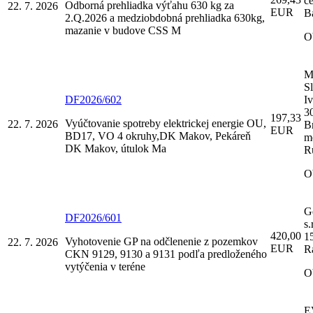
c
Odborná prehliadka výťahu 630 kg za
22. 7. 2026
EUR
B
2.Q.2026 a medziobdobná prehliadka 630kg,
mazanie v budove CSS M
O
M
Sl
DF2026/602
Iv
3
197,33
Vyúčtovanie spotreby elektrickej energie OU,
22. 7. 2026
Br
EUR
BD17, VO 4 okruhy,DK Makov, Pekáreň
m
DK Makov, útulok Ma
R
O
G
DF2026/601
s.
420,00
1
Vyhotovenie GP na odčlenenie z pozemkov
22. 7. 2026
EUR
R
CKN 9129, 9130 a 9131 podľa predloženého
vytýčenia v teréne
O
E