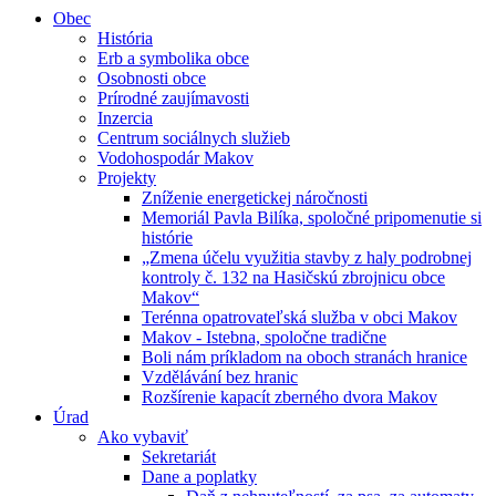
Obec
História
Erb a symbolika obce
Osobnosti obce
Prírodné zaujímavosti
Inzercia
Centrum sociálnych služieb
Vodohospodár Makov
Projekty
Zníženie energetickej náročnosti
Memoriál Pavla Bilíka, spoločné pripomenutie si
histórie
„Zmena účelu využitia stavby z haly podrobnej
kontroly č. 132 na Hasičskú zbrojnicu obce
Makov“
Terénna opatrovateľská služba v obci Makov
Makov - Istebna, spoločne tradične
Boli nám príkladom na oboch stranách hranice
Vzdělávání bez hranic
Rozšírenie kapacít zberného dvora Makov
Úrad
Ako vybaviť
Sekretariát
Dane a poplatky