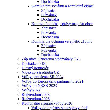
Dochádzka
Komisia pre sociálnu a zdravotnú oblasť
Zápisnice
Pozvánky
Dochádzka
Komisia finančná, správy majetku obce
Zápisnice
Pozvánky
Dochádzka
Komisia pre ochranu verejného záujmu
Zápisnice
Pozvánky
Dochádzka
Zápisnice, uznesenia a pozvánky OZ
Dochádzka OZ
Hlavný kontrolór
Video zo zasadnutia OZ
Voľby prezidenta SR 2024
Voľby do Európskeho parlamentu 2024
Voľby do NRSR 2023
Voľby 2022
Referendum 2023
Referendum 2026
Komunálne a župné voľby 2026
Voľby do orgánov samosprávy obcí