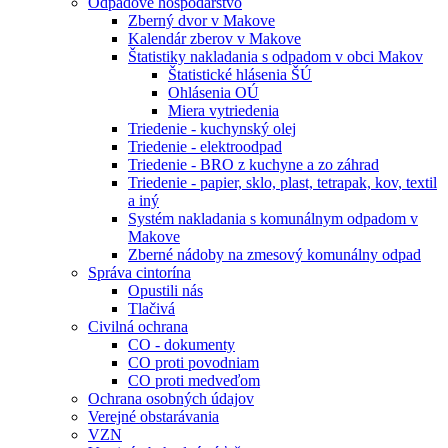
Odpadové hospodárstvo
Zberný dvor v Makove
Kalendár zberov v Makove
Štatistiky nakladania s odpadom v obci Makov
Štatistické hlásenia ŠÚ
Ohlásenia OÚ
Miera vytriedenia
Triedenie - kuchynský olej
Triedenie - elektroodpad
Triedenie - BRO z kuchyne a zo záhrad
Triedenie - papier, sklo, plast, tetrapak, kov, textil
a iný
Systém nakladania s komunálnym odpadom v
Makove
Zberné nádoby na zmesový komunálny odpad
Správa cintorína
Opustili nás
Tlačivá
Civilná ochrana
CO - dokumenty
CO proti povodniam
CO proti medveďom
Ochrana osobných údajov
Verejné obstarávania
VZN