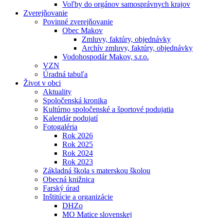
Voľby do orgánov samosprávnych krajov
Zverejňovanie
Povinné zverejňovanie
Obec Makov
Zmluvy, faktúry, objednávky
Archív zmluvy, faktúry, objednávky
Vodohospodár Makov, s.r.o.
VZN
Úradná tabuľa
Život v obci
Aktuality
Spoločenská kronika
Kultúrno spoločenské a športové podujatia
Kalendár podujatí
Fotogaléria
Rok 2026
Rok 2025
Rok 2024
Rok 2023
Základná škola s materskou školou
Obecná knižnica
Farský úrad
Inštitúcie a organizácie
DHZo
MO Matice slovenskej