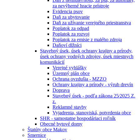
Daň z nehnuteľností, za psa, za automaty,
za nevýherné hracie prístroje
Evidencia psov
Daň za ubytovanie
Daň za užívanie verejného priestranstva
Poplatok za odpad
Poplatok za rozvoj
Poplatok za emisie z malého zdroja
Daňoví dlžníci
Stavebný úsek, úsek ochrany krajiny a prírody,
úsek ochrany vodných zdrojov, úsek miestnych
komunikácií
Verejné vyhlášky
Územný plán obce
Ochrana ovzdušia - MZZO
Ochrany krajiny a prírody - výrub drevín
Doprava
Stavebný úsek - podľa zákona 25⁄2025 Z.
z.
Reklamné stavby
Vyjadrenia, stanoviská, potvrdenia obce
SHR - samostatne hospodáriaci roľník
Obecné bytové domy
Štatúty obce Makov
Smernice