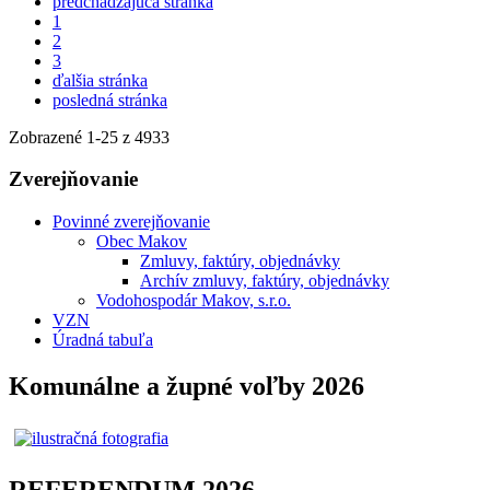
predchádzajúca stránka
1
2
3
ďalšia stránka
posledná stránka
Zobrazené
1
-
25
z 4933
Zverejňovanie
Povinné zverejňovanie
Obec Makov
Zmluvy, faktúry, objednávky
Archív zmluvy, faktúry, objednávky
Vodohospodár Makov, s.r.o.
VZN
Úradná tabuľa
Komunálne a župné voľby 2026
REFERENDUM 2026