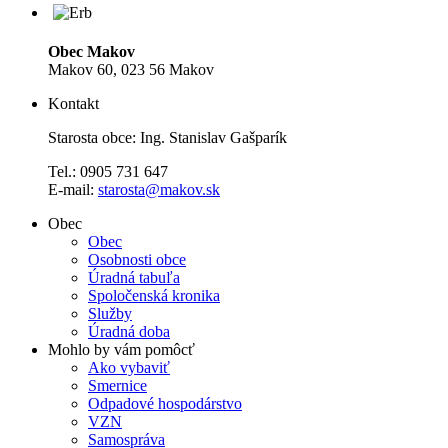
Obec Makov
Makov 60, 023 56 Makov
Kontakt
Starosta obce: Ing. Stanislav Gašparík
Tel.: 0905 731 647
E-mail:
starosta@makov.sk
Obec
Obec
Osobnosti obce
Úradná tabuľa
Spoločenská kronika
Služby
Úradná doba
Mohlo by vám pomôcť
Ako vybaviť
Smernice
Odpadové hospodárstvo
VZN
Samospráva