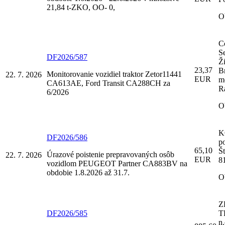
21,84 t-ZKO, OO- 0,
O
C
Se
DF2026/587
Ž
23,37
Br
Monitorovanie vozidiel traktor Zetor11441
22. 7. 2026
EUR
m
CA613AE, Ford Transit CA288CH za
R
6/2026
O
K
DF2026/586
p
65,10
Š
Úrazové poistenie prepravovaných osôb
22. 7. 2026
EUR
8
vozidlom PEUGEOT Partner CA883BV na
obdobie 1.8.2026 až 31.7.
O
Z
DF2026/585
T
n.