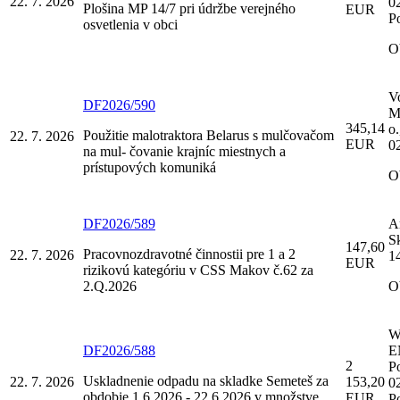
22. 7. 2026
0
Plošina MP 14/7 pri údržbe verejného
EUR
P
osvetlenia v obci
O
V
DF2026/590
Ma
345,14
o
Použitie malotraktora Belarus s mulčovačom
22. 7. 2026
EUR
0
na mul- čovanie krajníc miestnych a
prístupových komuniká
O
DF2026/589
Ar
S
147,60
Pracovnozdravotné činnostii pre 1 a 2
22. 7. 2026
14
EUR
rizikovú kategóriu v CSS Makov č.62 za
2.Q.2026
O
W
DF2026/588
E
2
P
Uskladnenie odpadu na skladke Semeteš za
22. 7. 2026
153,20
0
obdobie 1.6.2026 - 22.6.2026 v množstve
EUR
P