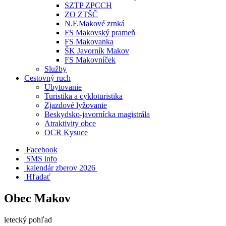
SZTP ZPCCH
ZO ZTŠČ
N.F.Makové zrnká
FS Makovský prameň
FS Makovanka
ŠK Javorník Makov
FS Makovníček
Služby
Cestovný ruch
Ubytovanie
Turistika a cykloturistika
Zjazdové lyžovanie
Beskydsko-javornícka magistrála
Atraktivity obce
OCR Kysuce
Facebook
SMS info
​ kalendár zberov 2026
Hľadať
Obec Makov
letecký pohľad