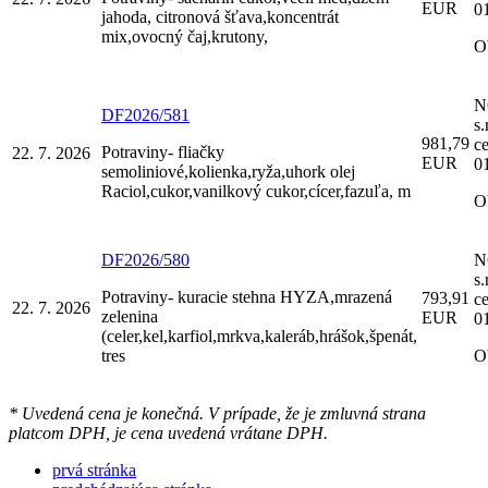
EUR
0
jahoda, citronová šťava,koncentrát
mix,ovocný čaj,krutony,
O
N
DF2026/581
s.
981,79
c
Potraviny- fliačky
22. 7. 2026
EUR
0
semoliniové,kolienka,ryža,uhork olej
Raciol,cukor,vanilkový cukor,cícer,fazuľa, m
O
DF2026/580
N
s.
Potraviny- kuracie stehna HYZA,mrazená
793,91
c
22. 7. 2026
zelenina
EUR
0
(celer,kel,karfiol,mrkva,kaleráb,hrášok,špenát,
tres
O
* Uvedená cena je konečná. V prípade, že je zmluvná strana
platcom DPH, je cena uvedená vrátane DPH.
prvá stránka