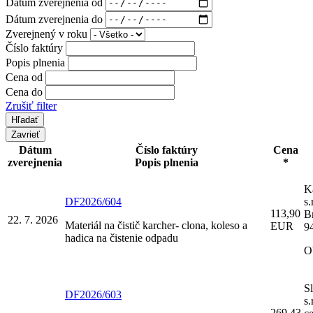
Dátum zverejnenia od
Dátum zverejnenia do
Zverejnený v roku
Číslo faktúry
Popis plnenia
Cena od
Cena do
Zrušiť filter
Zavrieť
Dátum
Číslo faktúry
Cena
zverejnenia
Popis plnenia
*
K
DF2026/604
s.
113,90
Br
22. 7. 2026
Materiál na čistič karcher- clona, koleso a
EUR
9
hadica na čistenie odpadu
O
Sl
DF2026/603
s.
269,43