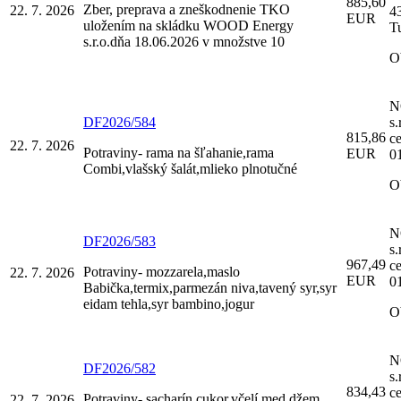
885,60
Zber, preprava a zneškodnenie TKO
22. 7. 2026
4
EUR
uložením na skládku WOOD Energy
T
s.r.o.dňa 18.06.2026 v množstve 10
O
N
DF2026/584
s.
815,86
c
22. 7. 2026
Potraviny- rama na šľahanie,rama
EUR
0
Combi,vlašský šalát,mlieko plnotučné
O
N
DF2026/583
s.
967,49
c
Potraviny- mozzarela,maslo
22. 7. 2026
EUR
0
Babička,termix,parmezán niva,tavený syr,syr
eidam tehla,syr bambino,jogur
O
N
DF2026/582
s.
834,43
c
Potraviny- sacharín cukor,včelí med,džem
22. 7. 2026