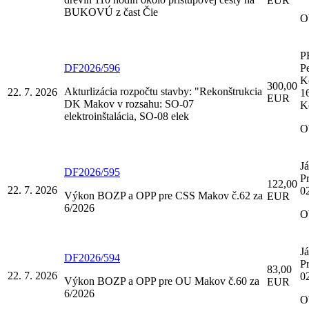
EUR
BUKOVÚ z čast Čie
O
P
DF2026/596
P
K
300,00
Akturlizácia rozpočtu stavby: "Rekonštrukcia
22. 7. 2026
1
EUR
DK Makov v rozsahu: SO-07
K
elektroinštalácia, SO-08 elek
O
J
DF2026/595
P
122,00
22. 7. 2026
0
Výkon BOZP a OPP pre CSS Makov č.62 za
EUR
6/2026
O
J
DF2026/594
P
83,00
22. 7. 2026
0
Výkon BOZP a OPP pre OU Makov č.60 za
EUR
6/2026
O