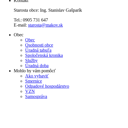
Kontakt
Starosta obce: Ing. Stanislav Gašparík
Tel.: 0905 731 647
E-mail:
starosta@makov.sk
Obec
Obec
Osobnosti obce
Úradná tabuľa
Spoločenská kronika
Služby
Úradná doba
Mohlo by vám pomôcť
Ako vybaviť
Smernice
Odpadové hospodárstvo
VZN
Samospráva