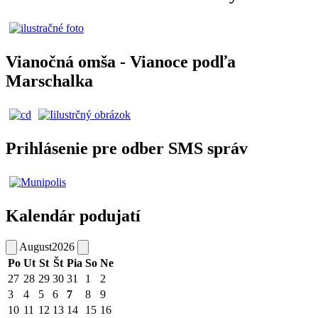
Vianočná omša - Vianoce podľa
Marschalka
Prihlásenie pre odber SMS správ
Kalendár podujatí
August
2026
Po
Ut
St
Št
Pia
So
Ne
27
28
29
30
31
1
2
3
4
5
6
7
8
9
10
11
12
13
14
15
16