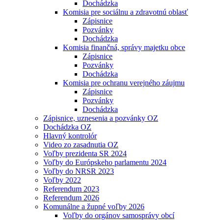
Dochádzka
Komisia pre sociálnu a zdravotnú oblasť
Zápisnice
Pozvánky
Dochádzka
Komisia finančná, správy majetku obce
Zápisnice
Pozvánky
Dochádzka
Komisia pre ochranu verejného záujmu
Zápisnice
Pozvánky
Dochádzka
Zápisnice, uznesenia a pozvánky OZ
Dochádzka OZ
Hlavný kontrolór
Video zo zasadnutia OZ
Voľby prezidenta SR 2024
Voľby do Európskeho parlamentu 2024
Voľby do NRSR 2023
Voľby 2022
Referendum 2023
Referendum 2026
Komunálne a župné voľby 2026
Voľby do orgánov samosprávy obcí