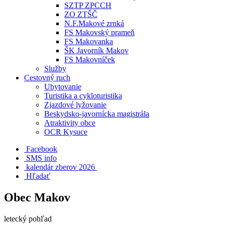
SZTP ZPCCH
ZO ZTŠČ
N.F.Makové zrnká
FS Makovský prameň
FS Makovanka
ŠK Javorník Makov
FS Makovníček
Služby
Cestovný ruch
Ubytovanie
Turistika a cykloturistika
Zjazdové lyžovanie
Beskydsko-javornícka magistrála
Atraktivity obce
OCR Kysuce
Facebook
SMS info
​ kalendár zberov 2026
Hľadať
Obec Makov
letecký pohľad