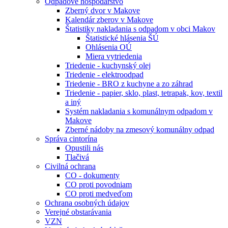
Odpadové hospodárstvo
Zberný dvor v Makove
Kalendár zberov v Makove
Štatistiky nakladania s odpadom v obci Makov
Štatistické hlásenia ŠÚ
Ohlásenia OÚ
Miera vytriedenia
Triedenie - kuchynský olej
Triedenie - elektroodpad
Triedenie - BRO z kuchyne a zo záhrad
Triedenie - papier, sklo, plast, tetrapak, kov, textil
a iný
Systém nakladania s komunálnym odpadom v
Makove
Zberné nádoby na zmesový komunálny odpad
Správa cintorína
Opustili nás
Tlačivá
Civilná ochrana
CO - dokumenty
CO proti povodniam
CO proti medveďom
Ochrana osobných údajov
Verejné obstarávania
VZN