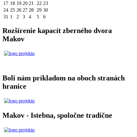
17
18
19
20
21
22
23
24
25
26
27
28
29
30
31
1
2
3
4
5
6
Rozšírenie kapacít zberného dvora
Makov
Boli nám príkladom na oboch stranách
hranice
Makov - Istebna, spoločne tradične