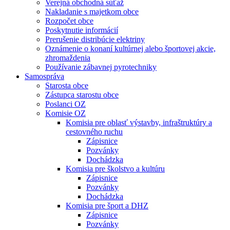
Verejná obchodná súťaž
Nakladanie s majetkom obce
Rozpočet obce
Poskytnutie informácií
Prerušenie distribúcie elektriny
Oznámenie o konaní kultúrnej alebo športovej akcie,
zhromaždenia
Používanie zábavnej pyrotechniky
Samospráva
Starosta obce
Zástupca starostu obce
Poslanci OZ
Komisie OZ
Komisia pre oblasť výstavby, infraštruktúry a
cestovného ruchu
Zápisnice
Pozvánky
Dochádzka
Komisia pre školstvo a kultúru
Zápisnice
Pozvánky
Dochádzka
Komisia pre šport a DHZ
Zápisnice
Pozvánky