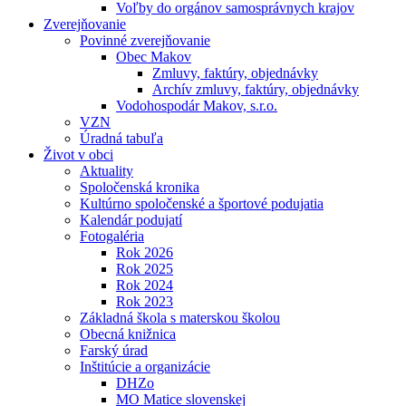
Voľby do orgánov samosprávnych krajov
Zverejňovanie
Povinné zverejňovanie
Obec Makov
Zmluvy, faktúry, objednávky
Archív zmluvy, faktúry, objednávky
Vodohospodár Makov, s.r.o.
VZN
Úradná tabuľa
Život v obci
Aktuality
Spoločenská kronika
Kultúrno spoločenské a športové podujatia
Kalendár podujatí
Fotogaléria
Rok 2026
Rok 2025
Rok 2024
Rok 2023
Základná škola s materskou školou
Obecná knižnica
Farský úrad
Inštitúcie a organizácie
DHZo
MO Matice slovenskej