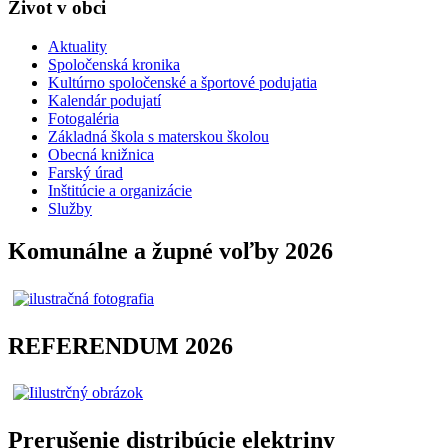
Život v obci
Aktuality
Spoločenská kronika
Kultúrno spoločenské a športové podujatia
Kalendár podujatí
Fotogaléria
Základná škola s materskou školou
Obecná knižnica
Farský úrad
Inštitúcie a organizácie
Služby
Komunálne a župné voľby 2026
REFERENDUM 2026
Prerušenie distribúcie elektriny