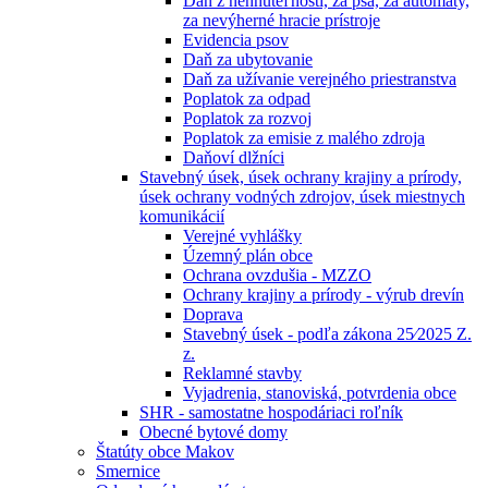
Daň z nehnuteľností, za psa, za automaty,
za nevýherné hracie prístroje
Evidencia psov
Daň za ubytovanie
Daň za užívanie verejného priestranstva
Poplatok za odpad
Poplatok za rozvoj
Poplatok za emisie z malého zdroja
Daňoví dlžníci
Stavebný úsek, úsek ochrany krajiny a prírody,
úsek ochrany vodných zdrojov, úsek miestnych
komunikácií
Verejné vyhlášky
Územný plán obce
Ochrana ovzdušia - MZZO
Ochrany krajiny a prírody - výrub drevín
Doprava
Stavebný úsek - podľa zákona 25⁄2025 Z.
z.
Reklamné stavby
Vyjadrenia, stanoviská, potvrdenia obce
SHR - samostatne hospodáriaci roľník
Obecné bytové domy
Štatúty obce Makov
Smernice