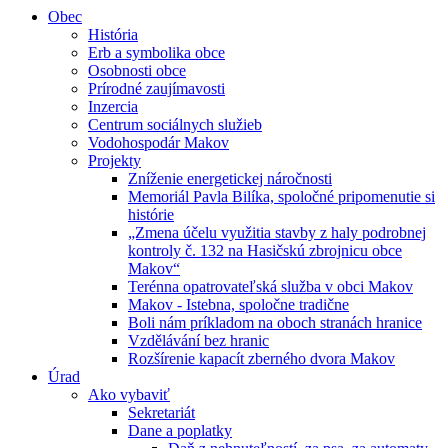
Obec
História
Erb a symbolika obce
Osobnosti obce
Prírodné zaujímavosti
Inzercia
Centrum sociálnych služieb
Vodohospodár Makov
Projekty
Zníženie energetickej náročnosti
Memoriál Pavla Bilíka, spoločné pripomenutie si
histórie
„Zmena účelu využitia stavby z haly podrobnej
kontroly č. 132 na Hasičskú zbrojnicu obce
Makov“
Terénna opatrovateľská služba v obci Makov
Makov - Istebna, spoločne tradične
Boli nám príkladom na oboch stranách hranice
Vzdělávání bez hranic
Rozšírenie kapacít zberného dvora Makov
Úrad
Ako vybaviť
Sekretariát
Dane a poplatky