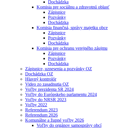
Dochádzka
Komisia pre sociálnu a zdravotnú oblasť
Zápisnice
Pozvánky
Dochádzka
Komisia finančná, správy majetku obce
Zápisnice
Pozvánky
Dochádzka
Komisia pre ochranu verejného záujmu
Zápisnice
Pozvánky
Dochádzka
Zápisnice, uznesenia a pozvánky OZ
Dochádzka OZ
Hlavný kontrolór
Video zo zasadnutia OZ
Voľby prezidenta SR 2024
Voľby do Európskeho parlamentu 2024
Voľby do NRSR 2023
Voľby 2022
Referendum 2023
Referendum 2026
Komunálne a župné voľby 2026
Voľby do orgánov samosprávy obcí