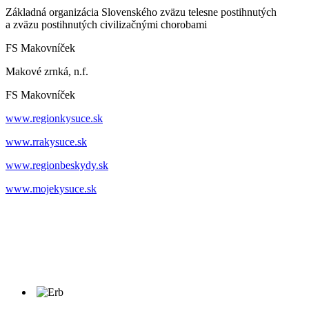
Základná organizácia Slovenského zväzu telesne postihnutých
a zväzu postihnutých civilizačnými chorobami
FS Makovníček
Makové zrnká, n.f.
FS Makovníček
www.regionkysuce.sk
www.rrakysuce.sk
www.regionbeskydy.sk
www.mojekysuce.sk