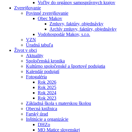
Voľby do orgánov samosprávnych krajov
Zverejňovanie
Povinné zverejňovanie
Obec Makov
Zmluvy, faktúry, objednávky
Archív zmluvy, faktúry, objednávky
Vodohospodár Makov, s.r.o.
VZN
Úradná tabuľa
Život v obci
Aktuality
Spoločenská kronika
Kultúrno spoločenské a športové podujatia
Kalendár podujatí
Fotogaléria
Rok 2026
Rok 2025
Rok 2024
Rok 2023
Základná škola s materskou školou
Obecná knižnica
Farský úrad
Inštitúcie a organizácie
DHZo
MO Matice slovenskej