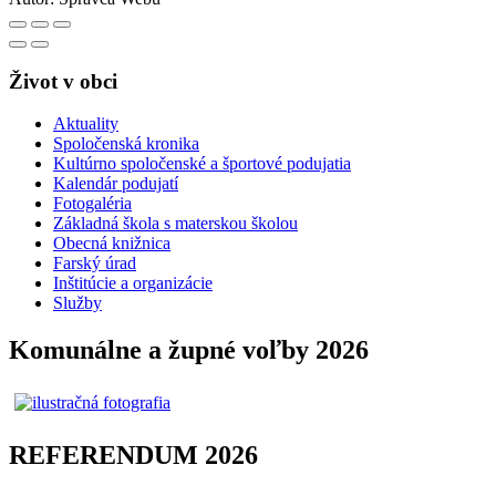
Život v obci
Aktuality
Spoločenská kronika
Kultúrno spoločenské a športové podujatia
Kalendár podujatí
Fotogaléria
Základná škola s materskou školou
Obecná knižnica
Farský úrad
Inštitúcie a organizácie
Služby
Komunálne a župné voľby 2026
REFERENDUM 2026