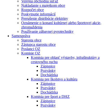
Verejná obchodná súťaž
Nakladanie s majetkom obce
Rozpočet obce
Poskytnutie informácií
Prerušenie distribúcie elektriny
Oznámenie o konaní kultúrnej alebo športovej akcie,
zhromaždenia
Používanie zábavnej pyrotechniky
Samospráva
Starosta obce
Zástupca starostu obce
Poslanci OZ
Komisie OZ
Komisia pre oblasť výstavby, infraštruktúry a
cestovného ruchu
Zápisnice
Pozvánky
Dochádzka
Komisia pre školstvo a kultúru
Zápisnice
Pozvánky
Dochádzka
Komisia pre šport a DHZ
Zápisnice
Pozvánky