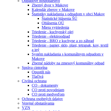
Odpadové hospodárstvo
Zberný dvor v Makove
Kalendár zberov v Makove
Štatistiky nakladania s odpadom v obci Makov
Štatistické hlásenia ŠÚ
Ohlásenia OÚ
Miera vytriedenia
Triedenie - kuchynský olej
Triedenie - elektroodpad
Triedenie - BRO z kuchyne a zo záhrad
Triedenie - papier, sklo, plast, tetrapak, kov, textil
a iný
Systém nakladania s komunálnym odpadom v
Makove
Zberné nádoby na zmesový komunálny odpad
Správa cintorína
Opustili nás
Tlačivá
Civilná ochrana
CO - dokumenty
CO proti povodniam
CO proti medveďom
Ochrana osobných údajov
Verejné obstarávania
VZN