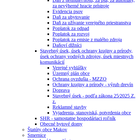
Daň z nehnuteľností, za psa, za automaty,
za nevýherné hracie prístroje
Evidencia psov
Daň za ubytovanie
Daň za užívanie verejného priestranstva
Poplatok za odpad
Poplatok za rozvoj
Poplatok za emisie z malého zdroja
Daňoví dlžníci
Stavebný úsek, úsek ochrany krajiny a prírody,
úsek ochrany vodných zdrojov, úsek miestnych
komunikácií
Verejné vyhlášky
Územný plán obce
Ochrana ovzdušia - MZZO
Ochrany krajiny a prírody - výrub drevín
Doprava
Stavebný úsek - podľa zákona 25⁄2025 Z.
z.
Reklamné stavby
Vyjadrenia, stanoviská, potvrdenia obce
SHR - samostatne hospodáriaci roľník
Obecné bytové domy
Štatúty obce Makov
Smernice