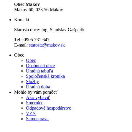
Obec Makov
Makov 60, 023 56 Makov
Kontakt
Starosta obce: Ing. Stanislav Gašparík
Tel.: 0905 731 647
E-mail:
starosta@makov.sk
Obec
Obec
Osobnosti obce
Úradná tabuľa
Spoločenská kronika
Služby
Úradná doba
Mohlo by vám pomôcť
Ako vybaviť
Smernice
Odpadové hospodárstvo
VZN
Samospráva