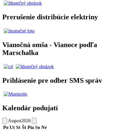
Prerušenie distribúcie elektriny
Vianočná omša - Vianoce podľa
Marschalka
Prihlásenie pre odber SMS správ
Kalendár podujatí
August
2026
Po
Ut
St
Št
Pia
So
Ne