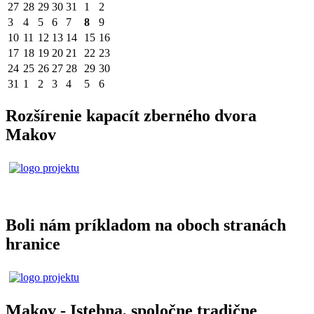
27
28
29
30
31
1
2
3
4
5
6
7
8
9
10
11
12
13
14
15
16
17
18
19
20
21
22
23
24
25
26
27
28
29
30
31
1
2
3
4
5
6
Rozšírenie kapacít zberného dvora
Makov
Boli nám príkladom na oboch stranách
hranice
Makov - Istebna, spoločne tradične