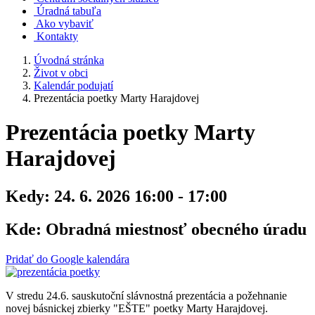
Úradná tabuľa
Ako vybaviť
Kontakty
Úvodná stránka
Život v obci
Kalendár podujatí
Prezentácia poetky Marty Harajdovej
Prezentácia poetky Marty
Harajdovej
Kedy:
24. 6. 2026 16:00 - 17:00
Kde:
Obradná miestnosť obecného úradu
Pridať do Google kalendára
V stredu 24.6. sauskutoční slávnostná prezentácia a požehnanie
novej básnickej zbierky "EŠTE" poetky Marty Harajdovej.