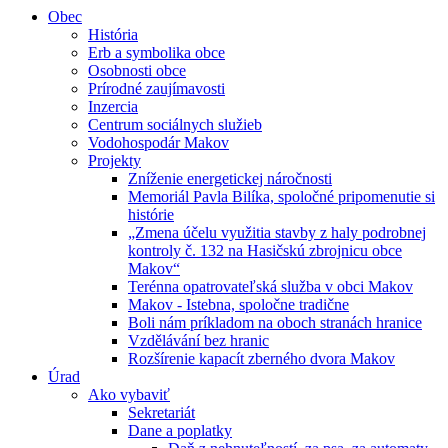
Obec
História
Erb a symbolika obce
Osobnosti obce
Prírodné zaujímavosti
Inzercia
Centrum sociálnych služieb
Vodohospodár Makov
Projekty
Zníženie energetickej náročnosti
Memoriál Pavla Bilíka, spoločné pripomenutie si
histórie
„Zmena účelu využitia stavby z haly podrobnej
kontroly č. 132 na Hasičskú zbrojnicu obce
Makov“
Terénna opatrovateľská služba v obci Makov
Makov - Istebna, spoločne tradične
Boli nám príkladom na oboch stranách hranice
Vzdělávání bez hranic
Rozšírenie kapacít zberného dvora Makov
Úrad
Ako vybaviť
Sekretariát
Dane a poplatky