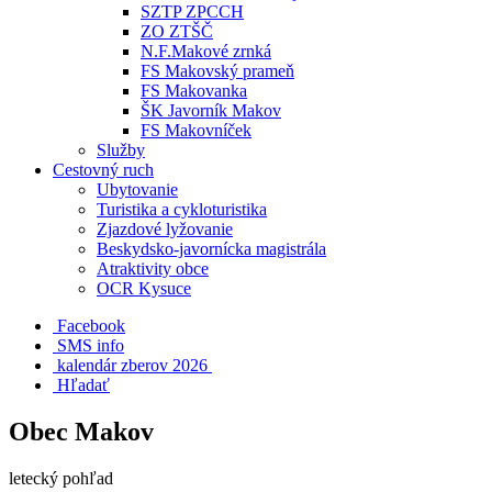
SZTP ZPCCH
ZO ZTŠČ
N.F.Makové zrnká
FS Makovský prameň
FS Makovanka
ŠK Javorník Makov
FS Makovníček
Služby
Cestovný ruch
Ubytovanie
Turistika a cykloturistika
Zjazdové lyžovanie
Beskydsko-javornícka magistrála
Atraktivity obce
OCR Kysuce
Facebook
SMS info
​ kalendár zberov 2026
Hľadať
Obec Makov
letecký pohľad