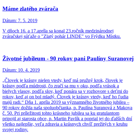
Máme zlatého zvárača
Dátum:
7. 5. 2019
V dňoch 16. a 17.apríla sa konal 23.ročník medzinárodnej
zváračskej súťaže o "Zlatý pohár LINDE" vo Frýdku Místku.
Životné jubileum - 90 rokov pani Paulíny Suranovej
Dátum:
10. 4. 2019
„Človek je krásny nielen vtedy, keď má pružný krok, človek je
krásny podľa múdrosti, čo zračí sa mu v oku, podľa vrások a
bielych vlasov, podľa slov, keď ponára sa v rozhovore s deťmi do
rokov, keď aj on bol mladý. Človek je krásny vtedy, keď ho ľudia
majú radi.“ Dňa 1. apríla 2019 sa významného životného jubilea –
90 rokov dožila naša spoluobčianka, p. Paulína Suranová z Makova
č. 50. Pri príležitosti tohto krásneho jubilea sa ku gratulantom
pripojil aj starosta obce, p. Martin Pavlík a poprial jej do ďalších dní
všetko najlepšie, veľa zdravia a krásnych chvíľ prežitých v kruhu
svojej rodiny.