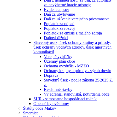
Daň z nehnuteľností, za psa, za automaty,
za nevýherné hracie prístroje
Evidencia psov
Daň za ubytovanie
Daň za užívanie verejného priestranstva
Poplatok za odpad
Poplatok za rozvoj
Poplatok za emisie z malého zdroja
Daňoví dlžníci
Stavebný úsek, úsek ochrany krajiny a prírody,
úsek ochrany vodných zdrojov, úsek miestnych
komunikácií
Verejné vyhlášky
Územný plán obce
Ochrana ovzdušia - MZZO
Ochrany krajiny a prírody - výrub drevín
Doprava
Stavebný úsek - podľa zákona 25⁄2025 Z.
z.
Reklamné stavby
Vyjadrenia, stanoviská, potvrdenia obce
SHR - samostatne hospodáriaci roľník
Obecné bytové domy
Štatúty obce Makov
Smernice