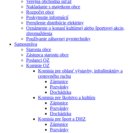
Verejná obchodná súťaž
Nakladanie s majetkom obce
Rozpočet obce
Poskytnutie informácií
Prerušenie distribúcie elektriny
Oznámenie o konaní kultúrnej alebo športovej akcie,
zhromaždenia
Používanie zábavnej pyrotechniky
Samospráva
Starosta obce
Zástupca starostu obce
Poslanci OZ
Komisie OZ
Komisia pre oblasť výstavby, infraštruktúry a
cestovného ruchu
Zápisnice
Pozvánky
Dochádzka
Komisia pre školstvo a kultúru
Zápisnice
Pozvánky
Dochádzka
Komisia pre šport a DHZ
Zápisnice
Pozvánky