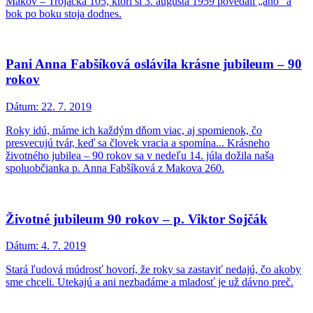
Makov – Trojačka 105, ktorí si 3. augusta 1959 povedali „áno“ a
bok po boku stoja dodnes.
Pani Anna Fabšíková oslávila krásne jubileum – 90
rokov
Dátum:
22. 7. 2019
Roky idú, máme ich každým dňom viac, aj spomienok, čo
presvecujú tvár, keď sa človek vracia a spomína... Krásneho
životného jubilea – 90 rokov sa v nedeľu 14. júla dožila naša
spoluobčianka p. Anna Fabšíková z Makova 260.
Životné jubileum 90 rokov – p. Viktor Sojčák
Dátum:
4. 7. 2019
Stará ľudová múdrosť hovorí, že roky sa zastaviť nedajú, čo akoby
sme chceli. Utekajú a ani nezbadáme a mladosť je už dávno preč.