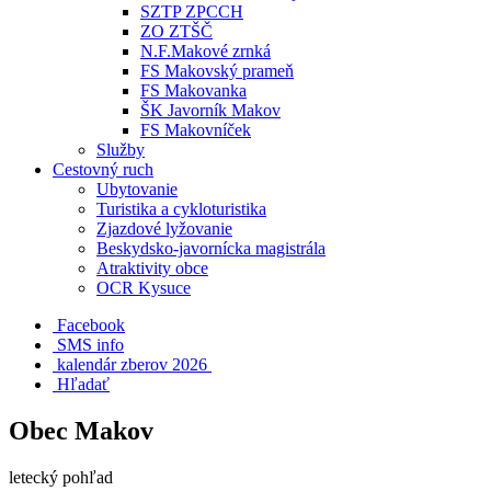
SZTP ZPCCH
ZO ZTŠČ
N.F.Makové zrnká
FS Makovský prameň
FS Makovanka
ŠK Javorník Makov
FS Makovníček
Služby
Cestovný ruch
Ubytovanie
Turistika a cykloturistika
Zjazdové lyžovanie
Beskydsko-javornícka magistrála
Atraktivity obce
OCR Kysuce
Facebook
SMS info
​ kalendár zberov 2026
Hľadať
Obec Makov
letecký pohľad