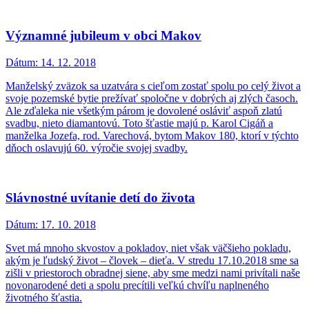
Významné jubileum v obci Makov
Dátum:
14. 12. 2018
Manželský zväzok sa uzatvára s cieľom zostať spolu po celý život a
svoje pozemské bytie prežívať spoločne v dobrých aj zlých časoch.
Ale zďaleka nie všetkým párom je dovolené osláviť aspoň zlatú
svadbu, nieto diamantovú. Toto šťastie majú p. Karol Cigáň a
manželka Jozefa, rod. Varechová, bytom Makov 180, ktorí v týchto
dňoch oslavujú 60. výročie svojej svadby.
Slávnostné uvítanie detí do života
Dátum:
17. 10. 2018
Svet má mnoho skvostov a pokladov, niet však väčšieho pokladu,
akým je ľudský život – človek – dieťa. V stredu 17.10.2018 sme sa
zišli v priestoroch obradnej siene, aby sme medzi nami privítali naše
novonarodené deti a spolu precítili veľkú chvíľu naplneného
životného šťastia.