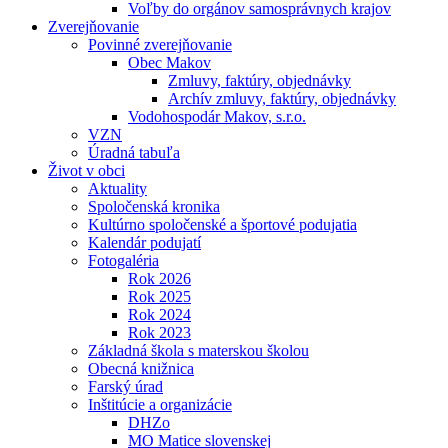
Voľby do orgánov samosprávnych krajov
Zverejňovanie
Povinné zverejňovanie
Obec Makov
Zmluvy, faktúry, objednávky
Archív zmluvy, faktúry, objednávky
Vodohospodár Makov, s.r.o.
VZN
Úradná tabuľa
Život v obci
Aktuality
Spoločenská kronika
Kultúrno spoločenské a športové podujatia
Kalendár podujatí
Fotogaléria
Rok 2026
Rok 2025
Rok 2024
Rok 2023
Základná škola s materskou školou
Obecná knižnica
Farský úrad
Inštitúcie a organizácie
DHZo
MO Matice slovenskej