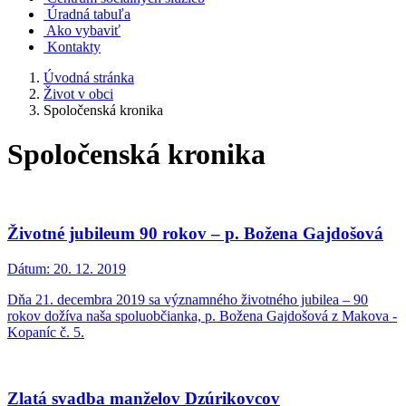
Úradná tabuľa
Ako vybaviť
Kontakty
Úvodná stránka
Život v obci
Spoločenská kronika
Spoločenská kronika
Životné jubileum 90 rokov – p. Božena Gajdošová
Dátum:
20. 12. 2019
Dňa 21. decembra 2019 sa významného životného jubilea – 90
rokov dožíva naša spoluobčianka, p. Božena Gajdošová z Makova -
Kopaníc č. 5.
Zlatá svadba manželov Dzúrikovcov