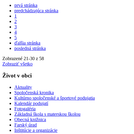
prvá stránka
predchádzajúca stránka
1
2
3
4
5
ďalšia stránka
posledná stránka
Zobrazené
21
-
30
z 58
Zobraziť všetko
Život v obci
Aktuality
Spoločenská kronika
Kultúrno spoločenské a športové podujatia
Kalendár podujatí
Fotogaléria
Základná škola s materskou školou
Obecná knižnica
Farský úrad
Inštitúcie a organizácie