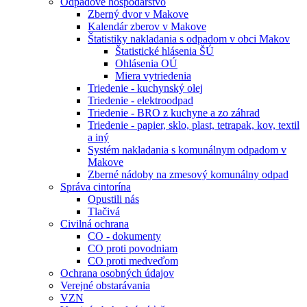
Odpadové hospodárstvo
Zberný dvor v Makove
Kalendár zberov v Makove
Štatistiky nakladania s odpadom v obci Makov
Štatistické hlásenia ŠÚ
Ohlásenia OÚ
Miera vytriedenia
Triedenie - kuchynský olej
Triedenie - elektroodpad
Triedenie - BRO z kuchyne a zo záhrad
Triedenie - papier, sklo, plast, tetrapak, kov, textil
a iný
Systém nakladania s komunálnym odpadom v
Makove
Zberné nádoby na zmesový komunálny odpad
Správa cintorína
Opustili nás
Tlačivá
Civilná ochrana
CO - dokumenty
CO proti povodniam
CO proti medveďom
Ochrana osobných údajov
Verejné obstarávania
VZN