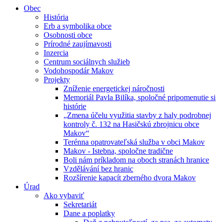
Obec
História
Erb a symbolika obce
Osobnosti obce
Prírodné zaujímavosti
Inzercia
Centrum sociálnych služieb
Vodohospodár Makov
Projekty
Zníženie energetickej náročnosti
Memoriál Pavla Bilíka, spoločné pripomenutie si
histórie
„Zmena účelu využitia stavby z haly podrobnej
kontroly č. 132 na Hasičskú zbrojnicu obce
Makov“
Terénna opatrovateľská služba v obci Makov
Makov - Istebna, spoločne tradične
Boli nám príkladom na oboch stranách hranice
Vzdělávání bez hranic
Rozšírenie kapacít zberného dvora Makov
Úrad
Ako vybaviť
Sekretariát
Dane a poplatky