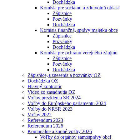
Dochádzka
Komisia pre sociálnu a zdravotnú oblasť
Zápisnice
Pozvánky
Dochádzka
Komisia finančná, správy majetku obce
Zápisnice
Pozvánky
Dochádzka
Komisia pre ochranu verejného záujmu
Zápisnice
Pozvánky
Dochádzka
Zápisnice, uznesenia a pozvánky OZ
Dochádzka OZ
Hlavný kontrolór
Video zo zasadnutia OZ
Voľby prezidenta SR 2024
Voľby do Európskeho parlamentu 2024
Voľby do NRSR 2023
Voľby 2022
Referendum 2023
Referendum 2026
Komunálne a župné voľby 2026
Voľby do orgánov samosprávy obcí