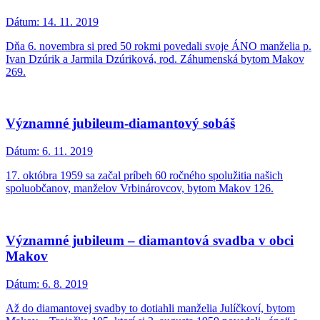
Dátum:
14. 11. 2019
Dňa 6. novembra si pred 50 rokmi povedali svoje ÁNO manželia p.
Ivan Dzúrik a Jarmila Dzúriková, rod. Záhumenská bytom Makov
269.
Významné jubileum-diamantový sobáš
Dátum:
6. 11. 2019
17. októbra 1959 sa začal príbeh 60 ročného spolužitia našich
spoluobčanov, manželov Vrbinárovcov, bytom Makov 126.
Významné jubileum – diamantová svadba v obci
Makov
Dátum:
6. 8. 2019
Až do diamantovej svadby to dotiahli manželia Julíčkoví, bytom