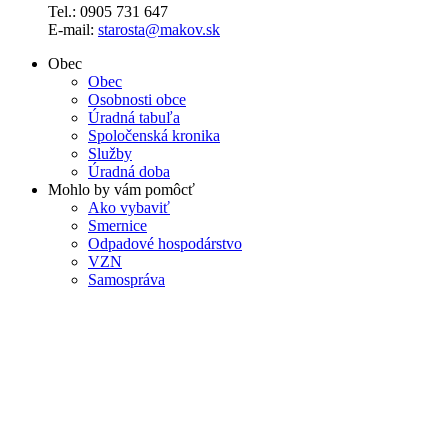
Tel.: 0905 731 647
E-mail:
starosta@makov.sk
Obec
Obec
Osobnosti obce
Úradná tabuľa
Spoločenská kronika
Služby
Úradná doba
Mohlo by vám pomôcť
Ako vybaviť
Smernice
Odpadové hospodárstvo
VZN
Samospráva