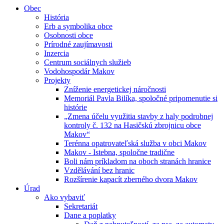
Obec
História
Erb a symbolika obce
Osobnosti obce
Prírodné zaujímavosti
Inzercia
Centrum sociálnych služieb
Vodohospodár Makov
Projekty
Zníženie energetickej náročnosti
Memoriál Pavla Bilíka, spoločné pripomenutie si
histórie
„Zmena účelu využitia stavby z haly podrobnej
kontroly č. 132 na Hasičskú zbrojnicu obce
Makov“
Terénna opatrovateľská služba v obci Makov
Makov - Istebna, spoločne tradične
Boli nám príkladom na oboch stranách hranice
Vzdělávání bez hranic
Rozšírenie kapacít zberného dvora Makov
Úrad
Ako vybaviť
Sekretariát
Dane a poplatky