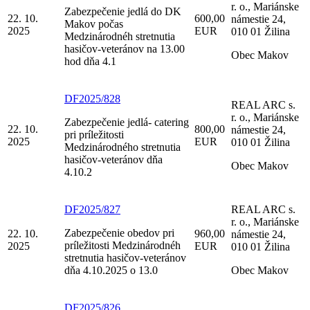
r. o., Mariánske
Zabezpečenie jedlá do DK
22. 10.
600,00
námestie 24,
Makov počas
2025
EUR
010 01 Žilina
Medzinárodnéh stretnutia
hasičov-veteránov na 13.00
Obec Makov
hod dňa 4.1
DF2025/828
REAL ARC s.
r. o., Mariánske
Zabezpečenie jedlá- catering
22. 10.
800,00
námestie 24,
pri príležitosti
2025
EUR
010 01 Žilina
Medzinárodného stretnutia
hasičov-veteránov dňa
Obec Makov
4.10.2
DF2025/827
REAL ARC s.
r. o., Mariánske
Zabezpečenie obedov pri
22. 10.
960,00
námestie 24,
príležitosti Medzinárodnéh
2025
EUR
010 01 Žilina
stretnutia hasičov-veteránov
dňa 4.10.2025 o 13.0
Obec Makov
DF2025/826