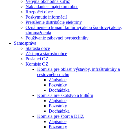
Verejná obchodná súťaž
Nakladanie s majetkom obce
Rozpočet obce
Poskytnutie informácií
Prerušenie distribúcie elektriny
Oznámenie o konaní kultúrnej alebo športovej akcie,
zhromaždenia
Používanie zábavnej pyrotechniky
Samospráva
Starosta obce
Zástupca starostu obce
Poslanci OZ
Komisie OZ
Komisia pre oblasť výstavby, infraštruktúry a
cestovného ruchu
Zápisnice
Pozvánky
Dochádzka
Komisia pre školstvo a kultúru
Zápisnice
Pozvánky
Dochádzka
Komisia pre šport a DHZ
Zápisnice
Pozvánky