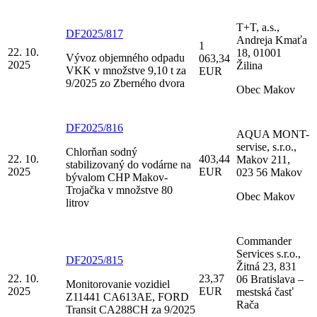
T+T, a.s.,
DF2025/817
Andreja Kmaťa
1
22. 10.
18, 01001
Vývoz objemného odpadu
063,34
2025
Žilina
VKK v množstve 9,10 t za
EUR
9/2025 zo Zberného dvora
Obec Makov
DF2025/816
AQUA MONT-
servise, s.r.o.,
Chlorňan sodný
22. 10.
403,44
Makov 211,
stabilizovaný do vodárne na
2025
EUR
023 56 Makov
bývalom CHP Makov-
Trojačka v množstve 80
Obec Makov
litrov
Commander
Services s.r.o.,
DF2025/815
Žitná 23, 831
22. 10.
23,37
06 Bratislava –
Monitorovanie vozidiel
2025
EUR
mestská časť
Z11441 CA613AE, FORD
Rača
Transit CA288CH za 9/2025