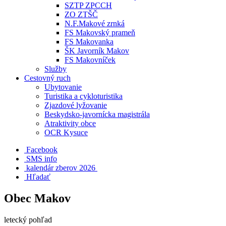
SZTP ZPCCH
ZO ZTŠČ
N.F.Makové zrnká
FS Makovský prameň
FS Makovanka
ŠK Javorník Makov
FS Makovníček
Služby
Cestovný ruch
Ubytovanie
Turistika a cykloturistika
Zjazdové lyžovanie
Beskydsko-javornícka magistrála
Atraktivity obce
OCR Kysuce
Facebook
SMS info
​ kalendár zberov 2026
Hľadať
Obec Makov
letecký pohľad