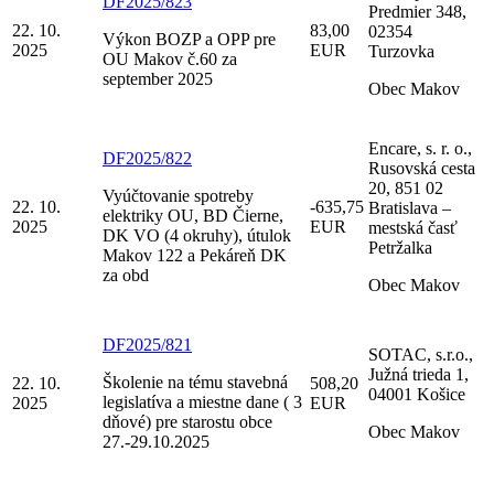
DF2025/823
Predmier 348,
22. 10.
83,00
02354
Výkon BOZP a OPP pre
2025
EUR
Turzovka
OU Makov č.60 za
september 2025
Obec Makov
Encare, s. r. o.,
DF2025/822
Rusovská cesta
20, 851 02
Vyúčtovanie spotreby
22. 10.
-635,75
Bratislava –
elektriky OU, BD Čierne,
2025
EUR
mestská časť
DK VO (4 okruhy), útulok
Petržalka
Makov 122 a Pekáreň DK
za obd
Obec Makov
DF2025/821
SOTAC, s.r.o.,
Južná trieda 1,
Školenie na tému stavebná
22. 10.
508,20
04001 Košice
legislatíva a miestne dane ( 3
2025
EUR
dňové) pre starostu obce
Obec Makov
27.-29.10.2025