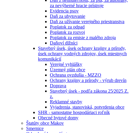
Daň z nehnuteľností, za psa, za automaty,
za nevýherné hracie prístroje
Evidencia psov
Daň za ubytovanie
Daň za užívanie verejného priestranstva
Poplatok za odpad
Poplatok za rozvoj
Poplatok za emisie z malého zdroja
Daňoví dlžníci
Stavebný úsek, úsek ochrany krajiny a prírody,
úsek ochrany vodných zdrojov, úsek miestnych
komunikácií
Verejné vyhlášky
Územný plán obce
Ochrana ovzdušia - MZZO
Ochrany krajiny a prírody - výrub drevín
Doprava
Stavebný úsek - podľa zákona 25⁄2025 Z.
z.
Reklamné stavby
Vyjadrenia, stanoviská, potvrdenia obce
SHR - samostatne hospodáriaci roľník
Obecné bytové domy
Štatúty obce Makov
Smernice