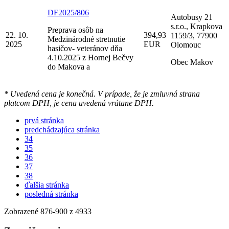
DF2025/806
Autobusy 21
s.r.o., Krapkova
Preprava osôb na
22. 10.
394,93
1159/3, 77900
Medzinárodné stretnutie
2025
EUR
Olomouc
hasičov- veteránov dňa
4.10.2025 z Hornej Bečvy
Obec Makov
do Makova a
* Uvedená cena je konečná. V prípade, že je zmluvná strana
platcom DPH, je cena uvedená vrátane DPH.
prvá stránka
predchádzajúca stránka
34
35
36
37
38
ďalšia stránka
posledná stránka
Zobrazené
876
-
900
z 4933