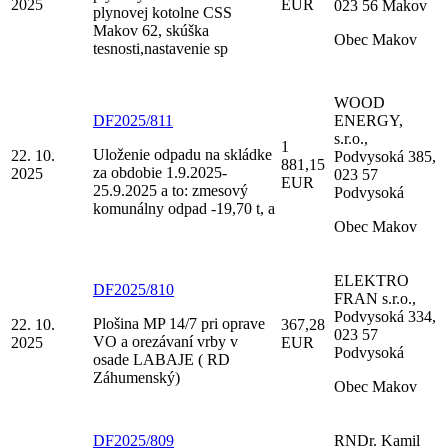
2025
EUR
023 56 Makov
plynovej kotolne CSS
Makov 62, skúška
Obec Makov
tesnosti,nastavenie sp
WOOD
DF2025/811
ENERGY,
s.r.o.,
1
Uloženie odpadu na skládke
22. 10.
Podvysoká 385,
881,15
za obdobie 1.9.2025-
2025
023 57
EUR
25.9.2025 a to: zmesový
Podvysoká
komunálny odpad -19,70 t, a
Obec Makov
ELEKTRO
DF2025/810
FRAN s.r.o.,
Podvysoká 334,
Plošina MP 14/7 pri oprave
22. 10.
367,28
023 57
VO a orezávaní vrby v
2025
EUR
Podvysoká
osade LABAJE ( RD
Záhumenský)
Obec Makov
DF2025/809
RNDr. Kamil