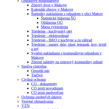
Odpadové hospodárstvo
Zberný dvor v Makove
Kalendár zberov v Makove
Štatistiky nakladania s odpadom v obci Makov
Štatistické hlásenia ŠÚ
Ohlásenia OÚ
Miera vytriedenia
Triedenie - kuchynský olej
Triedenie - elektroodpad
Triedenie - BRO z kuchyne a zo záhrad
Triedenie - papier, sklo, plast, tetrapak, kov, textil
a iný
Systém nakladania s komunálnym odpadom v
Makove
Zberné nádoby na zmesový komunálny odpad
Správa cintorína
Opustili nás
Tlačivá
Civilná ochrana
CO - dokumenty
CO proti povodniam
CO proti medveďom
Ochrana osobných údajov
Verejné obstarávania
VZN