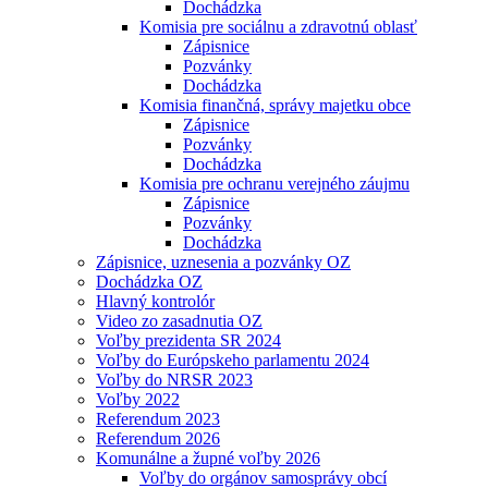
Dochádzka
Komisia pre sociálnu a zdravotnú oblasť
Zápisnice
Pozvánky
Dochádzka
Komisia finančná, správy majetku obce
Zápisnice
Pozvánky
Dochádzka
Komisia pre ochranu verejného záujmu
Zápisnice
Pozvánky
Dochádzka
Zápisnice, uznesenia a pozvánky OZ
Dochádzka OZ
Hlavný kontrolór
Video zo zasadnutia OZ
Voľby prezidenta SR 2024
Voľby do Európskeho parlamentu 2024
Voľby do NRSR 2023
Voľby 2022
Referendum 2023
Referendum 2026
Komunálne a župné voľby 2026
Voľby do orgánov samosprávy obcí