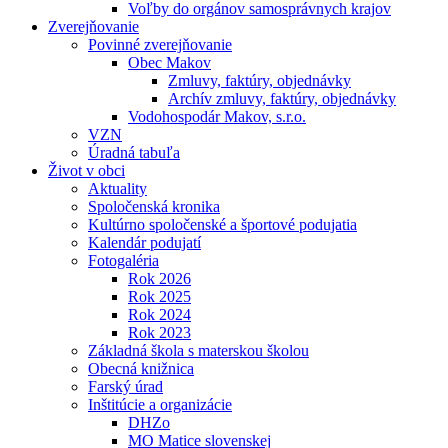
Voľby do orgánov samosprávnych krajov
Zverejňovanie
Povinné zverejňovanie
Obec Makov
Zmluvy, faktúry, objednávky
Archív zmluvy, faktúry, objednávky
Vodohospodár Makov, s.r.o.
VZN
Úradná tabuľa
Život v obci
Aktuality
Spoločenská kronika
Kultúrno spoločenské a športové podujatia
Kalendár podujatí
Fotogaléria
Rok 2026
Rok 2025
Rok 2024
Rok 2023
Základná škola s materskou školou
Obecná knižnica
Farský úrad
Inštitúcie a organizácie
DHZo
MO Matice slovenskej