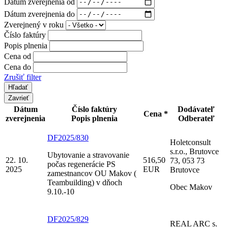
Dátum zverejnenia od
Dátum zverejnenia do
Zverejnený v roku
Číslo faktúry
Popis plnenia
Cena od
Cena do
Zrušiť filter
Zavrieť
Dátum
Číslo faktúry
Dodávateľ
Cena *
zverejnenia
Popis plnenia
Odberateľ
DF2025/830
Holetconsult
s.r.o., Brutovce
Ubytovanie a stravovanie
22. 10.
516,50
73, 053 73
počas regenerácie PS
2025
EUR
Brutovce
zamestnancov OU Makov (
Teambuilding) v dňoch
Obec Makov
9.10.-10
DF2025/829
REAL ARC s.