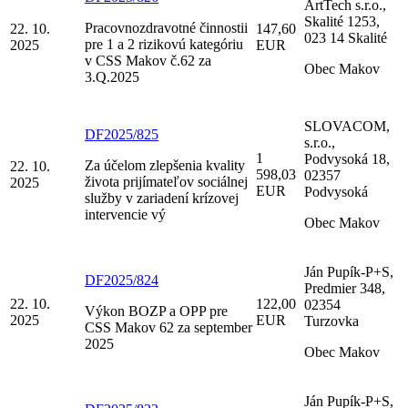
ArtTech s.r.o.,
Skalité 1253,
Pracovnozdravotné činnostii
22. 10.
147,60
023 14 Skalité
pre 1 a 2 rizikovú kategóriu
2025
EUR
v CSS Makov č.62 za
Obec Makov
3.Q.2025
SLOVACOM,
DF2025/825
s.r.o.,
1
Podvysoká 18,
Za účelom zlepšenia kvality
22. 10.
598,03
02357
života prijímateľov sociálnej
2025
EUR
Podvysoká
služby v zariadení krízovej
intervencie vý
Obec Makov
Ján Pupík-P+S,
DF2025/824
Predmier 348,
22. 10.
122,00
02354
Výkon BOZP a OPP pre
2025
EUR
Turzovka
CSS Makov 62 za september
2025
Obec Makov
Ján Pupík-P+S,