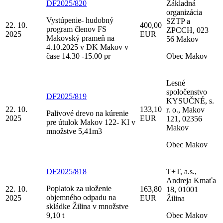
DF2025/820
Základná
organizácia
Vystúpenie- hudobný
SZTP a
22. 10.
400,00
program členov FS
ZPCCH, 023
2025
EUR
Makovský prameň na
56 Makov
4.10.2025 v DK Makov v
čase 14.30 -15.00 pr
Obec Makov
Lesné
spoločenstvo
DF2025/819
KYSUČNÉ, s.
22. 10.
133,10
r. o., Makov
Palivové drevo na kúrenie
2025
EUR
121, 02356
pre útulok Makov 122- KI v
Makov
množstve 5,41m3
Obec Makov
DF2025/818
T+T, a.s.,
Andreja Kmaťa
Poplatok za uloženie
22. 10.
163,80
18, 01001
objemného odpadu na
2025
EUR
Žilina
skládke Žilina v množstve
9,10 t
Obec Makov