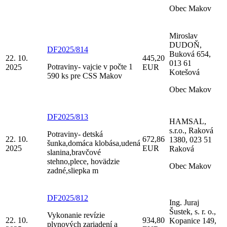
Obec Makov
Miroslav
DUDOŇ,
DF2025/814
Buková 654,
22. 10.
445,20
013 61
Potraviny- vajcie v počte 1
2025
EUR
Kotešová
590 ks pre CSS Makov
Obec Makov
DF2025/813
HAMSAL,
s.r.o., Raková
Potraviny- detská
22. 10.
672,86
1380, 023 51
šunka,domáca klobása,udená
2025
EUR
Raková
slanina,bravčové
stehno,plece, hovädzie
Obec Makov
zadné,sliepka m
DF2025/812
Ing. Juraj
Šustek, s. r. o.,
Vykonanie revízie
22. 10.
934,80
Kopanice 149,
plynových zariadení a