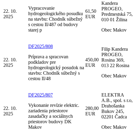
Kandera
Vypracovanie
PROGEO,
22. 10.
61,50
hydrogeologického posudku
Predmestská 75,
2025
EUR
na stavbu: Chodník súbežný
010 01 Žilina
s cestou II/487 od budovy
starej p
Obec Makov
DF2025/808
Filip Kandera
PROGEO,
Príprava a spracovan
22. 10.
450,00
Rosina 369,
podkladov pre
2025
EUR
013 22 Rosina
hydrogeologický posudok na
stavbu: Chodník súbežný s
Obec Makov
cestou II/48
DF2025/807
ELEKTRA
A.B., spol. s r.o,
Vykonanie revízie elektric.
Drahošanka
22. 10.
280,00
zariadenia priestorov
Bukov 245,
2025
EUR
zasadačky a sociálnych
02201 Čadca
priestorov budovy DK
Makov
Obec Makov