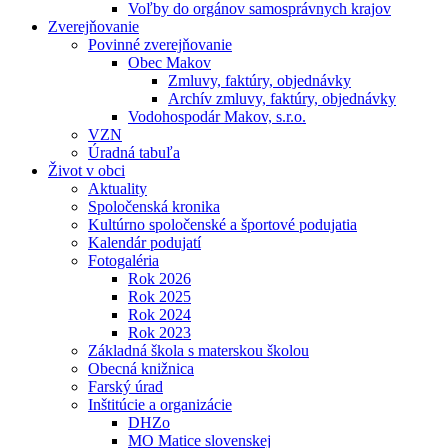
Voľby do orgánov samosprávnych krajov
Zverejňovanie
Povinné zverejňovanie
Obec Makov
Zmluvy, faktúry, objednávky
Archív zmluvy, faktúry, objednávky
Vodohospodár Makov, s.r.o.
VZN
Úradná tabuľa
Život v obci
Aktuality
Spoločenská kronika
Kultúrno spoločenské a športové podujatia
Kalendár podujatí
Fotogaléria
Rok 2026
Rok 2025
Rok 2024
Rok 2023
Základná škola s materskou školou
Obecná knižnica
Farský úrad
Inštitúcie a organizácie
DHZo
MO Matice slovenskej