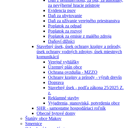
Daň z nehnuteľností, za psa, za automaty,
za nevýherné hracie prístroje
Evidencia psov
Daň za ubytovanie
Daň za užívanie verejného priestranstva
Poplatok za odpad
Poplatok za rozvoj
Poplatok za emisie z malého zdroja
Daňoví dlžníci
Stavebný úsek, úsek ochrany krajiny a prírody,
úsek ochrany vodných zdrojov, úsek miestnych
komunikácií
Verejné vyhlášky
Územný plán obce
Ochrana ovzdušia - MZZO
Ochrany krajiny a prírody - výrub drevín
Doprava
Stavebný úsek - podľa zákona 25⁄2025 Z.
z.
Reklamné stavby
Vyjadrenia, stanoviská, potvrdenia obce
SHR - samostatne hospodáriaci roľník
Obecné bytové domy
Štatúty obce Makov
Smernice