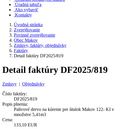
Úradná tabuľa
Ako vybaviť
Kontakty
Úvodná stránka
Zverejňovanie
Povinné zverejňovanie
Obec Makov
Zmluvy, faktúry, objednávky
Faktúry
Detail faktúry DF2025/819
Detail faktúry DF2025/819
Zmluvy
|
Objednávky
Číslo faktúry:
DF2025/819
Popis plnenia:
Palivové drevo na kúrenie pre útulok Makov 122- KI v
množstve 5,41m3
Cena:
133,10 EUR