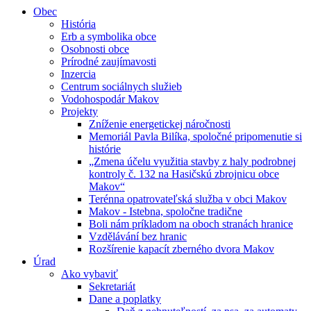
Obec
História
Erb a symbolika obce
Osobnosti obce
Prírodné zaujímavosti
Inzercia
Centrum sociálnych služieb
Vodohospodár Makov
Projekty
Zníženie energetickej náročnosti
Memoriál Pavla Bilíka, spoločné pripomenutie si
histórie
„Zmena účelu využitia stavby z haly podrobnej
kontroly č. 132 na Hasičskú zbrojnicu obce
Makov“
Terénna opatrovateľská služba v obci Makov
Makov - Istebna, spoločne tradične
Boli nám príkladom na oboch stranách hranice
Vzdělávání bez hranic
Rozšírenie kapacít zberného dvora Makov
Úrad
Ako vybaviť
Sekretariát
Dane a poplatky