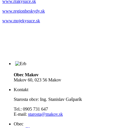
www.rrakysuce.sk
www.regionbeskydy.sk
www.mojekysuce.sk
Obec Makov
Makov 60, 023 56 Makov
Kontakt
Starosta obce: Ing. Stanislav Gašparík
Tel.: 0905 731 647
E-mail:
starosta@makov.sk
Obec