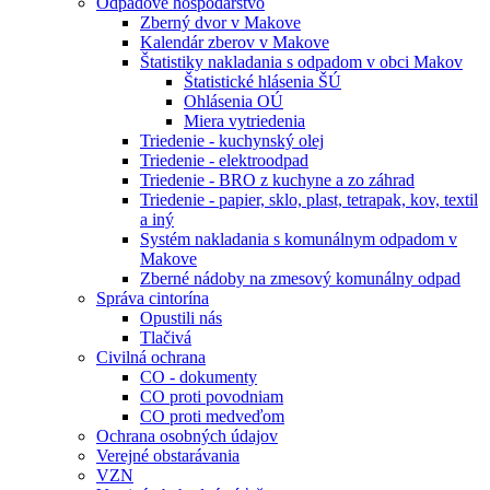
Odpadové hospodárstvo
Zberný dvor v Makove
Kalendár zberov v Makove
Štatistiky nakladania s odpadom v obci Makov
Štatistické hlásenia ŠÚ
Ohlásenia OÚ
Miera vytriedenia
Triedenie - kuchynský olej
Triedenie - elektroodpad
Triedenie - BRO z kuchyne a zo záhrad
Triedenie - papier, sklo, plast, tetrapak, kov, textil
a iný
Systém nakladania s komunálnym odpadom v
Makove
Zberné nádoby na zmesový komunálny odpad
Správa cintorína
Opustili nás
Tlačivá
Civilná ochrana
CO - dokumenty
CO proti povodniam
CO proti medveďom
Ochrana osobných údajov
Verejné obstarávania
VZN