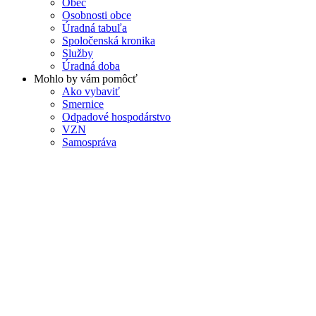
Obec
Osobnosti obce
Úradná tabuľa
Spoločenská kronika
Služby
Úradná doba
Mohlo by vám pomôcť
Ako vybaviť
Smernice
Odpadové hospodárstvo
VZN
Samospráva