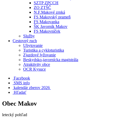
SZTP ZPCCH
ZO ZTŠČ
N.F.Makové zrnká
FS Makovský prameň
FS Makovanka
ŠK Javorník Makov
FS Makovníček
Služby
Cestovný ruch
Ubytovanie
Turistika a cykloturistika
Zjazdové lyžovanie
Beskydsko-javornícka magistrála
Atraktivity obce
OCR Kysuce
Facebook
SMS info
​ kalendár zberov 2026
Hľadať
Obec Makov
letecký pohľad