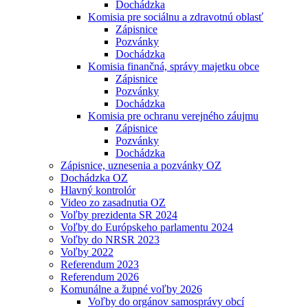
Dochádzka
Komisia pre sociálnu a zdravotnú oblasť
Zápisnice
Pozvánky
Dochádzka
Komisia finančná, správy majetku obce
Zápisnice
Pozvánky
Dochádzka
Komisia pre ochranu verejného záujmu
Zápisnice
Pozvánky
Dochádzka
Zápisnice, uznesenia a pozvánky OZ
Dochádzka OZ
Hlavný kontrolór
Video zo zasadnutia OZ
Voľby prezidenta SR 2024
Voľby do Európskeho parlamentu 2024
Voľby do NRSR 2023
Voľby 2022
Referendum 2023
Referendum 2026
Komunálne a župné voľby 2026
Voľby do orgánov samosprávy obcí