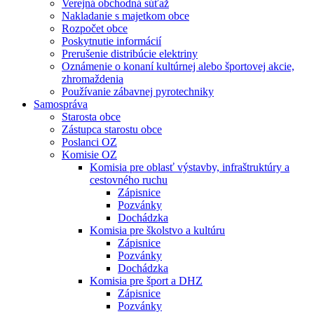
Verejná obchodná súťaž
Nakladanie s majetkom obce
Rozpočet obce
Poskytnutie informácií
Prerušenie distribúcie elektriny
Oznámenie o konaní kultúrnej alebo športovej akcie,
zhromaždenia
Používanie zábavnej pyrotechniky
Samospráva
Starosta obce
Zástupca starostu obce
Poslanci OZ
Komisie OZ
Komisia pre oblasť výstavby, infraštruktúry a
cestovného ruchu
Zápisnice
Pozvánky
Dochádzka
Komisia pre školstvo a kultúru
Zápisnice
Pozvánky
Dochádzka
Komisia pre šport a DHZ
Zápisnice
Pozvánky