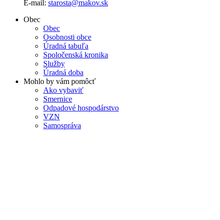
E-mail:
starosta@makov.sk
Obec
Obec
Osobnosti obce
Úradná tabuľa
Spoločenská kronika
Služby
Úradná doba
Mohlo by vám pomôcť
Ako vybaviť
Smernice
Odpadové hospodárstvo
VZN
Samospráva