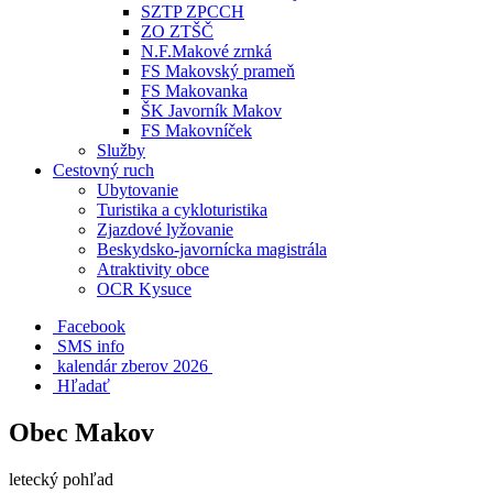
SZTP ZPCCH
ZO ZTŠČ
N.F.Makové zrnká
FS Makovský prameň
FS Makovanka
ŠK Javorník Makov
FS Makovníček
Služby
Cestovný ruch
Ubytovanie
Turistika a cykloturistika
Zjazdové lyžovanie
Beskydsko-javornícka magistrála
Atraktivity obce
OCR Kysuce
Facebook
SMS info
​ kalendár zberov 2026
Hľadať
Obec Makov
letecký pohľad