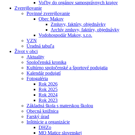
Voľby do orgánov samosprávnych krajov
Zverejňovanie
Povinné zverejňovanie
Obec Makov
Zmluvy, faktúry, objednávky
Archív zmluvy, faktúry, objednávky
Vodohospodár Makov, s.r.o.
VZN
Úradná tabuľa
Život v obci
Aktuality
Spoločenská kronika
Kultúrno spoločenské a športové podujatia
Kalendár podujatí
Fotogaléria
Rok 2026
Rok 2025
Rok 2024
Rok 2023
Základná škola s materskou školou
Obecná knižnica
Farský úrad
Inštitúcie a organizácie
DHZo
MO Matice slovenskej