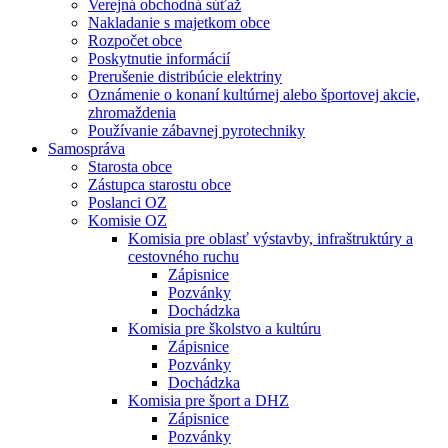
Verejná obchodná súťaž
Nakladanie s majetkom obce
Rozpočet obce
Poskytnutie informácií
Prerušenie distribúcie elektriny
Oznámenie o konaní kultúrnej alebo športovej akcie,
zhromaždenia
Používanie zábavnej pyrotechniky
Samospráva
Starosta obce
Zástupca starostu obce
Poslanci OZ
Komisie OZ
Komisia pre oblasť výstavby, infraštruktúry a
cestovného ruchu
Zápisnice
Pozvánky
Dochádzka
Komisia pre školstvo a kultúru
Zápisnice
Pozvánky
Dochádzka
Komisia pre šport a DHZ
Zápisnice
Pozvánky