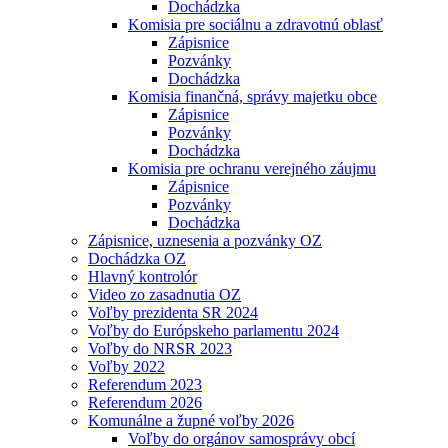
Dochádzka
Komisia pre sociálnu a zdravotnú oblasť
Zápisnice
Pozvánky
Dochádzka
Komisia finančná, správy majetku obce
Zápisnice
Pozvánky
Dochádzka
Komisia pre ochranu verejného záujmu
Zápisnice
Pozvánky
Dochádzka
Zápisnice, uznesenia a pozvánky OZ
Dochádzka OZ
Hlavný kontrolór
Video zo zasadnutia OZ
Voľby prezidenta SR 2024
Voľby do Európskeho parlamentu 2024
Voľby do NRSR 2023
Voľby 2022
Referendum 2023
Referendum 2026
Komunálne a župné voľby 2026
Voľby do orgánov samosprávy obcí