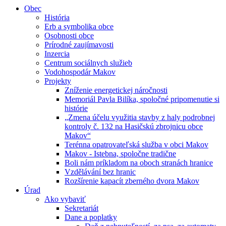
Obec
História
Erb a symbolika obce
Osobnosti obce
Prírodné zaujímavosti
Inzercia
Centrum sociálnych služieb
Vodohospodár Makov
Projekty
Zníženie energetickej náročnosti
Memoriál Pavla Bilíka, spoločné pripomenutie si
histórie
„Zmena účelu využitia stavby z haly podrobnej
kontroly č. 132 na Hasičskú zbrojnicu obce
Makov“
Terénna opatrovateľská služba v obci Makov
Makov - Istebna, spoločne tradične
Boli nám príkladom na oboch stranách hranice
Vzdělávání bez hranic
Rozšírenie kapacít zberného dvora Makov
Úrad
Ako vybaviť
Sekretariát
Dane a poplatky