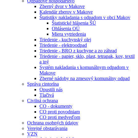
Odpadové hospodárstvo
Zberný dvor v Makove
Kalendár zberov v Makove
Štatistiky nakladania s odpadom v obci Makov
Štatistické hlásenia ŠÚ
Ohlásenia OÚ
Miera vytriedenia
Triedenie - kuchynský olej
Triedenie - elektroodpad
Triedenie - BRO z kuchyne a zo záhrad
Triedenie - papier, sklo, plast, tetrapak, kov, textil
a iný
Systém nakladania s komunálnym odpadom v
Makove
Zberné nádoby na zmesový komunálny odpad
Správa cintorína
Opustili nás
Tlačivá
Civilná ochrana
CO - dokumenty
CO proti povodniam
CO proti medveďom
Ochrana osobných údajov
Verejné obstarávania
VZN