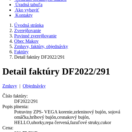
Úradná tabuľa
Ako vybaviť
Kontakty
Úvodná stránka
Zverejňovanie
Povinné zverejňovanie
Obec Makov
Zmluvy, faktúry, objednávky
Faktúry
Detail faktúry DF2022/291
Detail faktúry DF2022/291
Zmluvy
|
Objednávky
Číslo faktúry:
DF2022/291
Popis plnenia:
Potraviny ZPS- VEGA korenie,zeleninový bujón, sojová
omáčka,hríbový bujón,cesnakový bujón,
HELLO,uhorky,repa červená,fazuľové struky,cukor
Cena: