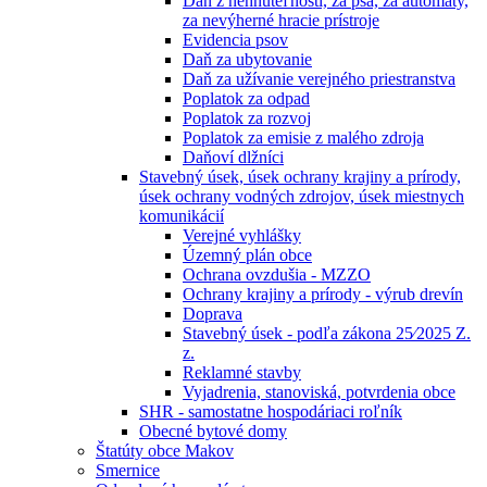
Daň z nehnuteľností, za psa, za automaty,
za nevýherné hracie prístroje
Evidencia psov
Daň za ubytovanie
Daň za užívanie verejného priestranstva
Poplatok za odpad
Poplatok za rozvoj
Poplatok za emisie z malého zdroja
Daňoví dlžníci
Stavebný úsek, úsek ochrany krajiny a prírody,
úsek ochrany vodných zdrojov, úsek miestnych
komunikácií
Verejné vyhlášky
Územný plán obce
Ochrana ovzdušia - MZZO
Ochrany krajiny a prírody - výrub drevín
Doprava
Stavebný úsek - podľa zákona 25⁄2025 Z.
z.
Reklamné stavby
Vyjadrenia, stanoviská, potvrdenia obce
SHR - samostatne hospodáriaci roľník
Obecné bytové domy
Štatúty obce Makov
Smernice