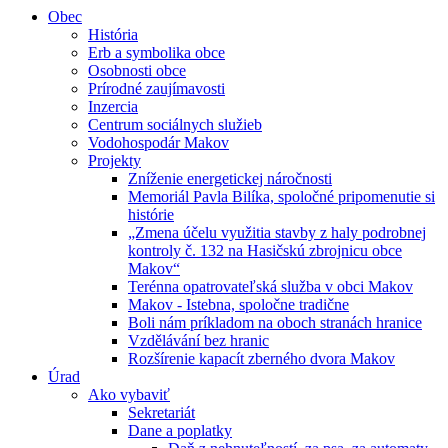
Obec
História
Erb a symbolika obce
Osobnosti obce
Prírodné zaujímavosti
Inzercia
Centrum sociálnych služieb
Vodohospodár Makov
Projekty
Zníženie energetickej náročnosti
Memoriál Pavla Bilíka, spoločné pripomenutie si
histórie
„Zmena účelu využitia stavby z haly podrobnej
kontroly č. 132 na Hasičskú zbrojnicu obce
Makov“
Terénna opatrovateľská služba v obci Makov
Makov - Istebna, spoločne tradične
Boli nám príkladom na oboch stranách hranice
Vzdělávání bez hranic
Rozšírenie kapacít zberného dvora Makov
Úrad
Ako vybaviť
Sekretariát
Dane a poplatky