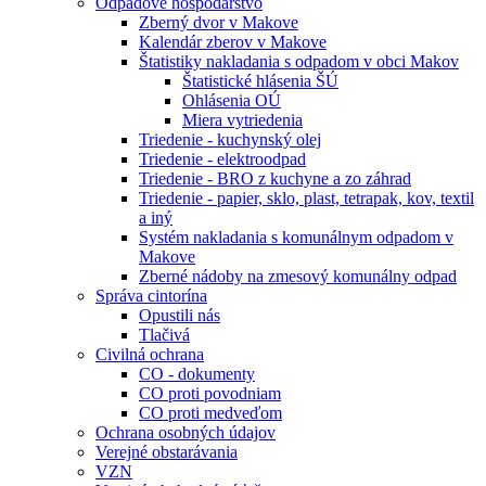
Odpadové hospodárstvo
Zberný dvor v Makove
Kalendár zberov v Makove
Štatistiky nakladania s odpadom v obci Makov
Štatistické hlásenia ŠÚ
Ohlásenia OÚ
Miera vytriedenia
Triedenie - kuchynský olej
Triedenie - elektroodpad
Triedenie - BRO z kuchyne a zo záhrad
Triedenie - papier, sklo, plast, tetrapak, kov, textil
a iný
Systém nakladania s komunálnym odpadom v
Makove
Zberné nádoby na zmesový komunálny odpad
Správa cintorína
Opustili nás
Tlačivá
Civilná ochrana
CO - dokumenty
CO proti povodniam
CO proti medveďom
Ochrana osobných údajov
Verejné obstarávania
VZN