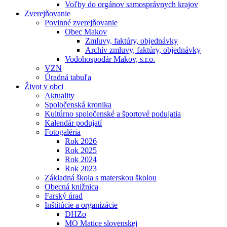
Voľby do orgánov samosprávnych krajov
Zverejňovanie
Povinné zverejňovanie
Obec Makov
Zmluvy, faktúry, objednávky
Archív zmluvy, faktúry, objednávky
Vodohospodár Makov, s.r.o.
VZN
Úradná tabuľa
Život v obci
Aktuality
Spoločenská kronika
Kultúrno spoločenské a športové podujatia
Kalendár podujatí
Fotogaléria
Rok 2026
Rok 2025
Rok 2024
Rok 2023
Základná škola s materskou školou
Obecná knižnica
Farský úrad
Inštitúcie a organizácie
DHZo
MO Matice slovenskej