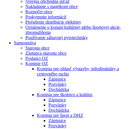
Verejná obchodná súťaž
Nakladanie s majetkom obce
Rozpočet obce
Poskytnutie informácií
Prerušenie distribúcie elektriny
Oznámenie o konaní kultúrnej alebo športovej akcie,
zhromaždenia
Používanie zábavnej pyrotechniky
Samospráva
Starosta obce
Zástupca starostu obce
Poslanci OZ
Komisie OZ
Komisia pre oblasť výstavby, infraštruktúry a
cestovného ruchu
Zápisnice
Pozvánky
Dochádzka
Komisia pre školstvo a kultúru
Zápisnice
Pozvánky
Dochádzka
Komisia pre šport a DHZ
Zápisnice
Pozvánky