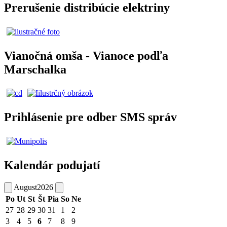
Prerušenie distribúcie elektriny
Vianočná omša - Vianoce podľa
Marschalka
Prihlásenie pre odber SMS správ
Kalendár podujatí
August
2026
Po
Ut
St
Št
Pia
So
Ne
27
28
29
30
31
1
2
3
4
5
6
7
8
9