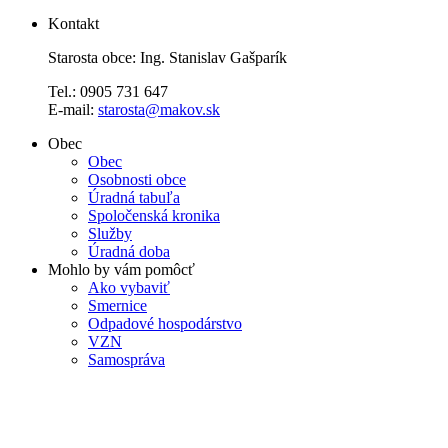
Kontakt
Starosta obce: Ing. Stanislav Gašparík
Tel.: 0905 731 647
E-mail:
starosta@makov.sk
Obec
Obec
Osobnosti obce
Úradná tabuľa
Spoločenská kronika
Služby
Úradná doba
Mohlo by vám pomôcť
Ako vybaviť
Smernice
Odpadové hospodárstvo
VZN
Samospráva