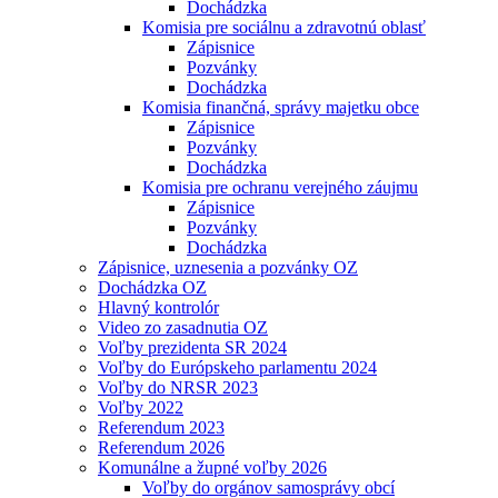
Dochádzka
Komisia pre sociálnu a zdravotnú oblasť
Zápisnice
Pozvánky
Dochádzka
Komisia finančná, správy majetku obce
Zápisnice
Pozvánky
Dochádzka
Komisia pre ochranu verejného záujmu
Zápisnice
Pozvánky
Dochádzka
Zápisnice, uznesenia a pozvánky OZ
Dochádzka OZ
Hlavný kontrolór
Video zo zasadnutia OZ
Voľby prezidenta SR 2024
Voľby do Európskeho parlamentu 2024
Voľby do NRSR 2023
Voľby 2022
Referendum 2023
Referendum 2026
Komunálne a župné voľby 2026
Voľby do orgánov samosprávy obcí