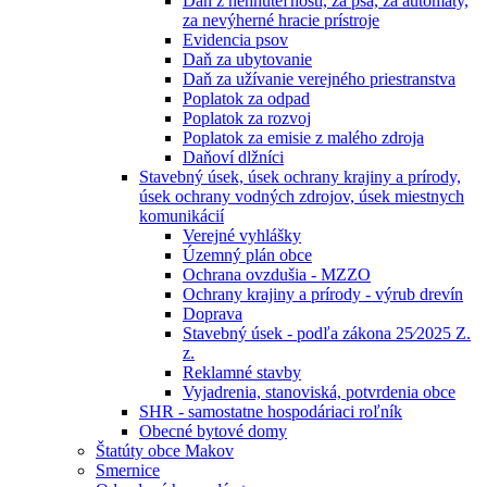
Daň z nehnuteľností, za psa, za automaty,
za nevýherné hracie prístroje
Evidencia psov
Daň za ubytovanie
Daň za užívanie verejného priestranstva
Poplatok za odpad
Poplatok za rozvoj
Poplatok za emisie z malého zdroja
Daňoví dlžníci
Stavebný úsek, úsek ochrany krajiny a prírody,
úsek ochrany vodných zdrojov, úsek miestnych
komunikácií
Verejné vyhlášky
Územný plán obce
Ochrana ovzdušia - MZZO
Ochrany krajiny a prírody - výrub drevín
Doprava
Stavebný úsek - podľa zákona 25⁄2025 Z.
z.
Reklamné stavby
Vyjadrenia, stanoviská, potvrdenia obce
SHR - samostatne hospodáriaci roľník
Obecné bytové domy
Štatúty obce Makov
Smernice