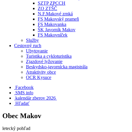
SZTP ZPCCH
ZO ZTŠČ
N.F.Makové zrnká
FS Makovský prameň
FS Makovanka
ŠK Javorník Makov
FS Makovníček
Služby
Cestovný ruch
Ubytovanie
Turistika a cykloturistika
Zjazdové lyžovanie
Beskydsko-javornícka magistrála
Atraktivity obce
OCR Kysuce
Facebook
SMS info
​ kalendár zberov 2026
Hľadať
Obec Makov
letecký pohľad