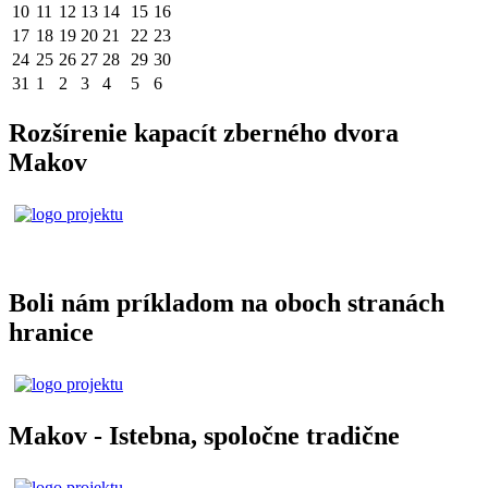
10
11
12
13
14
15
16
17
18
19
20
21
22
23
24
25
26
27
28
29
30
31
1
2
3
4
5
6
Rozšírenie kapacít zberného dvora
Makov
Boli nám príkladom na oboch stranách
hranice
Makov - Istebna, spoločne tradične