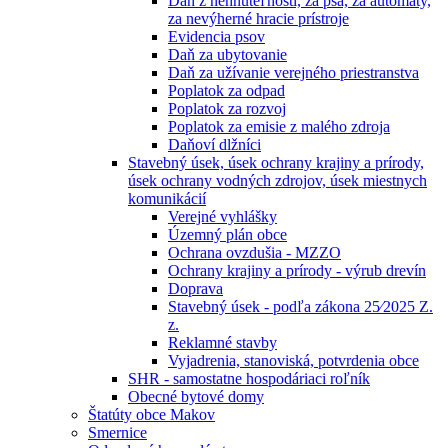
Daň z nehnuteľností, za psa, za automaty,
za nevýherné hracie prístroje
Evidencia psov
Daň za ubytovanie
Daň za užívanie verejného priestranstva
Poplatok za odpad
Poplatok za rozvoj
Poplatok za emisie z malého zdroja
Daňoví dlžníci
Stavebný úsek, úsek ochrany krajiny a prírody,
úsek ochrany vodných zdrojov, úsek miestnych
komunikácií
Verejné vyhlášky
Územný plán obce
Ochrana ovzdušia - MZZO
Ochrany krajiny a prírody - výrub drevín
Doprava
Stavebný úsek - podľa zákona 25⁄2025 Z.
z.
Reklamné stavby
Vyjadrenia, stanoviská, potvrdenia obce
SHR - samostatne hospodáriaci roľník
Obecné bytové domy
Štatúty obce Makov
Smernice