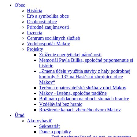
Obec
História
Erb a symbolika obce
Osobnosti obce
Prírodné zaujímavosti
Inzercia
Centrum sociálnych služieb
Vodohospodár Makov
Projekty
Zníženie energetickej náročnosti
Memoriál Pavla Bilíka, spoločné pripomenutie si
histórie
„Zmena účelu využitia stavby z haly podrobnej
kontroly č. 132 na Hasičskú zbrojnicu obce
Makov“
Terénna opatrovateľská služba v obci Makov
Makov - Istebna, spoločne tradične
Boli nám príkladom na oboch stranách hranice
Vzdělávání bez hranic
Rozšírenie kapacít zberného dvora Makov
Úrad
Ako vybaviť
Sekretariát
Dane a poplatky