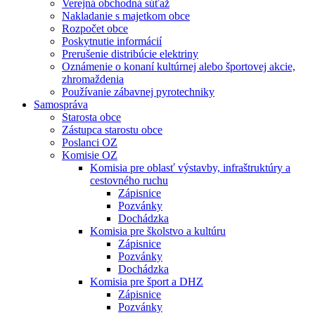
Verejná obchodná súťaž
Nakladanie s majetkom obce
Rozpočet obce
Poskytnutie informácií
Prerušenie distribúcie elektriny
Oznámenie o konaní kultúrnej alebo športovej akcie,
zhromaždenia
Používanie zábavnej pyrotechniky
Samospráva
Starosta obce
Zástupca starostu obce
Poslanci OZ
Komisie OZ
Komisia pre oblasť výstavby, infraštruktúry a
cestovného ruchu
Zápisnice
Pozvánky
Dochádzka
Komisia pre školstvo a kultúru
Zápisnice
Pozvánky
Dochádzka
Komisia pre šport a DHZ
Zápisnice
Pozvánky