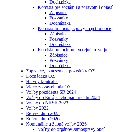
Dochádzka
Komisia pre sociálnu a zdravotnú oblasť
Zápisnice
Pozvánky
Dochádzka
Komisia finančná, správy majetku obce
Zápisnice
Pozvánky
Dochádzka
Komisia pre ochranu verejného záujmu
Zápisnice
Pozvánky
Dochádzka
Zápisnice, uznesenia a pozvánky OZ
Dochádzka OZ
Hlavný kontrolór
Video zo zasadnutia OZ
Voľby prezidenta SR 2024
Voľby do Európskeho parlamentu 2024
Voľby do NRSR 2023
Voľby 2022
Referendum 2023
Referendum 2026
Komunálne a župné voľby 2026
Voľby do orgánov samosprávy obcí