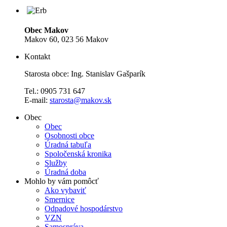
Obec Makov
Makov 60, 023 56 Makov
Kontakt
Starosta obce: Ing. Stanislav Gašparík
Tel.: 0905 731 647
E-mail:
starosta@makov.sk
Obec
Obec
Osobnosti obce
Úradná tabuľa
Spoločenská kronika
Služby
Úradná doba
Mohlo by vám pomôcť
Ako vybaviť
Smernice
Odpadové hospodárstvo
VZN
Samospráva