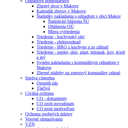
Odpadové hospodárstvo
Zberný dvor v Makove
Kalendár zberov v Makove
Štatistiky nakladania s odpadom v obci Makov
Štatistické hlásenia ŠÚ
Ohlásenia OÚ
Miera vytriedenia
Triedenie - kuchynský olej
Triedenie - elektroodpad
Triedenie - BRO z kuchyne a zo záhrad
Triedenie - papier, sklo, plast, tetrapak, kov, textil
a iný
Systém nakladania s komunálnym odpadom v
Makove
Zberné nádoby na zmesový komunálny odpad
Správa cintorína
Opustili nás
Tlačivá
Civilná ochrana
CO - dokumenty
CO proti povodniam
CO proti medveďom
Ochrana osobných údajov
Verejné obstarávania
VZN