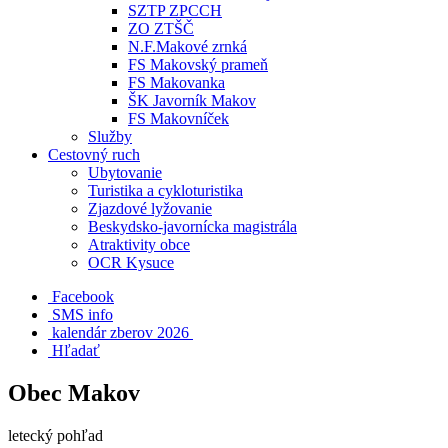
SZTP ZPCCH
ZO ZTŠČ
N.F.Makové zrnká
FS Makovský prameň
FS Makovanka
ŠK Javorník Makov
FS Makovníček
Služby
Cestovný ruch
Ubytovanie
Turistika a cykloturistika
Zjazdové lyžovanie
Beskydsko-javornícka magistrála
Atraktivity obce
OCR Kysuce
Facebook
SMS info
​ kalendár zberov 2026
Hľadať
Obec Makov
letecký pohľad