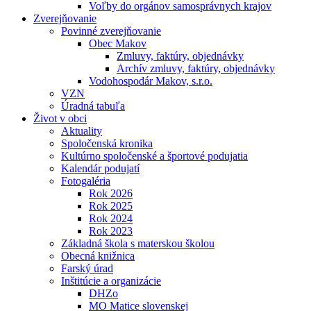
Voľby do orgánov samosprávnych krajov
Zverejňovanie
Povinné zverejňovanie
Obec Makov
Zmluvy, faktúry, objednávky
Archív zmluvy, faktúry, objednávky
Vodohospodár Makov, s.r.o.
VZN
Úradná tabuľa
Život v obci
Aktuality
Spoločenská kronika
Kultúrno spoločenské a športové podujatia
Kalendár podujatí
Fotogaléria
Rok 2026
Rok 2025
Rok 2024
Rok 2023
Základná škola s materskou školou
Obecná knižnica
Farský úrad
Inštitúcie a organizácie
DHZo
MO Matice slovenskej