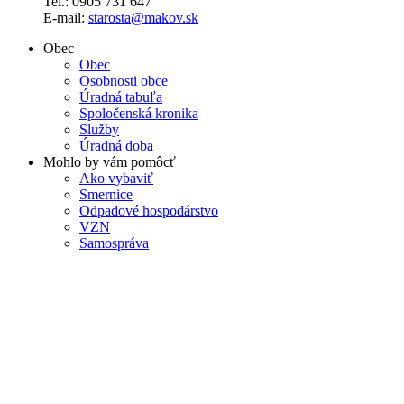
Tel.: 0905 731 647
E-mail:
starosta@makov.sk
Obec
Obec
Osobnosti obce
Úradná tabuľa
Spoločenská kronika
Služby
Úradná doba
Mohlo by vám pomôcť
Ako vybaviť
Smernice
Odpadové hospodárstvo
VZN
Samospráva