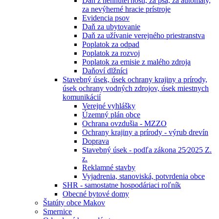
Daň z nehnuteľností, za psa, za automaty,
za nevýherné hracie prístroje
Evidencia psov
Daň za ubytovanie
Daň za užívanie verejného priestranstva
Poplatok za odpad
Poplatok za rozvoj
Poplatok za emisie z malého zdroja
Daňoví dlžníci
Stavebný úsek, úsek ochrany krajiny a prírody,
úsek ochrany vodných zdrojov, úsek miestnych
komunikácií
Verejné vyhlášky
Územný plán obce
Ochrana ovzdušia - MZZO
Ochrany krajiny a prírody - výrub drevín
Doprava
Stavebný úsek - podľa zákona 25⁄2025 Z.
z.
Reklamné stavby
Vyjadrenia, stanoviská, potvrdenia obce
SHR - samostatne hospodáriaci roľník
Obecné bytové domy
Štatúty obce Makov
Smernice