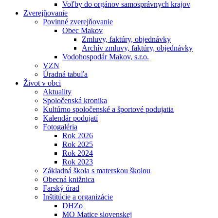
Voľby do orgánov samosprávnych krajov
Zverejňovanie
Povinné zverejňovanie
Obec Makov
Zmluvy, faktúry, objednávky
Archív zmluvy, faktúry, objednávky
Vodohospodár Makov, s.r.o.
VZN
Úradná tabuľa
Život v obci
Aktuality
Spoločenská kronika
Kultúrno spoločenské a športové podujatia
Kalendár podujatí
Fotogaléria
Rok 2026
Rok 2025
Rok 2024
Rok 2023
Základná škola s materskou školou
Obecná knižnica
Farský úrad
Inštitúcie a organizácie
DHZo
MO Matice slovenskej