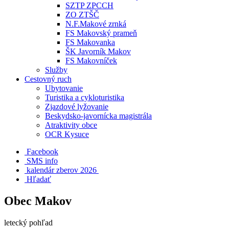
SZTP ZPCCH
ZO ZTŠČ
N.F.Makové zrnká
FS Makovský prameň
FS Makovanka
ŠK Javorník Makov
FS Makovníček
Služby
Cestovný ruch
Ubytovanie
Turistika a cykloturistika
Zjazdové lyžovanie
Beskydsko-javornícka magistrála
Atraktivity obce
OCR Kysuce
Facebook
SMS info
​ kalendár zberov 2026
Hľadať
Obec Makov
letecký pohľad