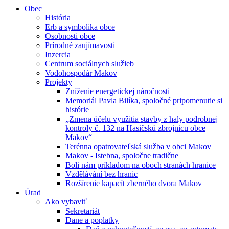
Obec
História
Erb a symbolika obce
Osobnosti obce
Prírodné zaujímavosti
Inzercia
Centrum sociálnych služieb
Vodohospodár Makov
Projekty
Zníženie energetickej náročnosti
Memoriál Pavla Bilíka, spoločné pripomenutie si
histórie
„Zmena účelu využitia stavby z haly podrobnej
kontroly č. 132 na Hasičskú zbrojnicu obce
Makov“
Terénna opatrovateľská služba v obci Makov
Makov - Istebna, spoločne tradične
Boli nám príkladom na oboch stranách hranice
Vzdělávání bez hranic
Rozšírenie kapacít zberného dvora Makov
Úrad
Ako vybaviť
Sekretariát
Dane a poplatky