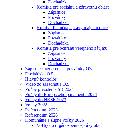
Dochádzka
Komisia pre sociálnu a zdravotnú oblasť
Zápisnice
Pozvánky
Dochádzka
Komisia finančná, správy majetku obce
Zápisnice
Pozvánky
Dochádzka
Komisia pre ochranu verejného záujmu
Zápisnice
Pozvánky
Dochádzka
Zápisnice, uznesenia a pozvánky OZ
Dochádzka OZ
Hlavný kontrolór
Video zo zasadnutia OZ
Voľby prezidenta SR 2024
Voľby do Európskeho parlamentu 2024
Voľby do NRSR 2023
Voľby 2022
Referendum 2023
Referendum 2026
Komunálne a župné voľby 2026
Voľby do orgánov samosprávy obcí