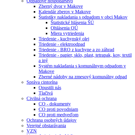
Odpadové hospodárstvo
Zberný dvor v Makove
Kalendár zberov v Makove
Štatistiky nakladania s odpadom v obci Makov
Štatistické hlásenia ŠÚ
Ohlásenia OÚ
Miera vytriedenia
Triedenie - kuchynský olej
Triedenie - elektroodpad
Triedenie - BRO z kuchyne a zo záhrad
Triedenie - papier, sklo, plast, tetrapak, kov, textil
a iný
Systém nakladania s komunálnym odpadom v
Makove
Zberné nádoby na zmesový komunálny odpad
Správa cintorína
Opustili nás
Tlačivá
Civilná ochrana
CO - dokumenty
CO proti povodniam
CO proti medveďom
Ochrana osobných údajov
Verejné obstarávania
VZN