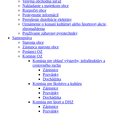
Verejná obchodná súťaž
Nakladanie s majetkom obce
Rozpočet obce
Poskytnutie informácií
Prerušenie distribúcie elektriny
Oznámenie o konaní kultúrnej alebo športovej akcie,
zhromaždenia
Používanie zábavnej pyrotechniky
Samospráva
Starosta obce
Zástupca starostu obce
Poslanci OZ
Komisie OZ
Komisia pre oblasť výstavby, infraštruktúry a
cestovného ruchu
Zápisnice
Pozvánky
Dochádzka
Komisia pre školstvo a kultúru
Zápisnice
Pozvánky
Dochádzka
Komisia pre šport a DHZ
Zápisnice
Pozvánky