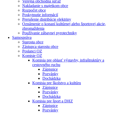
Verejná obchodná súťaž
Nakladanie s majetkom obce
Rozpočet obce
Poskytnutie informácií
Prerušenie distribúcie elektriny
Oznámenie o konaní kultúrnej alebo športovej akcie,
zhromaždenia
Používanie zábavnej pyrotechniky
Samospráva
Starosta obce
Zástupca starostu obce
Poslanci OZ
Komisie OZ
Komisia pre oblasť výstavby, infraštruktúry a
cestovného ruchu
Zápisnice
Pozvánky
Dochádzka
Komisia pre školstvo a kultúru
Zápisnice
Pozvánky
Dochádzka
Komisia pre šport a DHZ
Zápisnice
Pozvánky