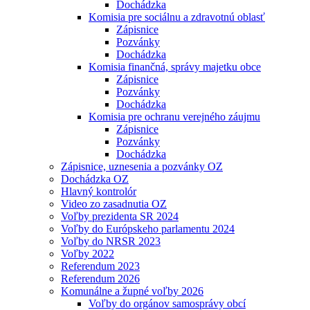
Dochádzka
Komisia pre sociálnu a zdravotnú oblasť
Zápisnice
Pozvánky
Dochádzka
Komisia finančná, správy majetku obce
Zápisnice
Pozvánky
Dochádzka
Komisia pre ochranu verejného záujmu
Zápisnice
Pozvánky
Dochádzka
Zápisnice, uznesenia a pozvánky OZ
Dochádzka OZ
Hlavný kontrolór
Video zo zasadnutia OZ
Voľby prezidenta SR 2024
Voľby do Európskeho parlamentu 2024
Voľby do NRSR 2023
Voľby 2022
Referendum 2023
Referendum 2026
Komunálne a župné voľby 2026
Voľby do orgánov samosprávy obcí