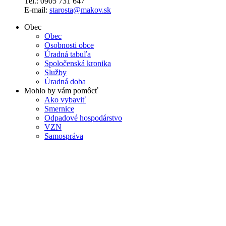
Tel.: 0905 731 647
E-mail:
starosta@makov.sk
Obec
Obec
Osobnosti obce
Úradná tabuľa
Spoločenská kronika
Služby
Úradná doba
Mohlo by vám pomôcť
Ako vybaviť
Smernice
Odpadové hospodárstvo
VZN
Samospráva