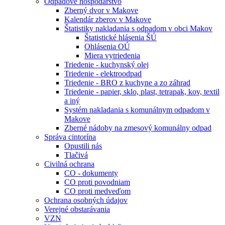
Odpadové hospodárstvo
Zberný dvor v Makove
Kalendár zberov v Makove
Štatistiky nakladania s odpadom v obci Makov
Štatistické hlásenia ŠÚ
Ohlásenia OÚ
Miera vytriedenia
Triedenie - kuchynský olej
Triedenie - elektroodpad
Triedenie - BRO z kuchyne a zo záhrad
Triedenie - papier, sklo, plast, tetrapak, kov, textil
a iný
Systém nakladania s komunálnym odpadom v
Makove
Zberné nádoby na zmesový komunálny odpad
Správa cintorína
Opustili nás
Tlačivá
Civilná ochrana
CO - dokumenty
CO proti povodniam
CO proti medveďom
Ochrana osobných údajov
Verejné obstarávania
VZN