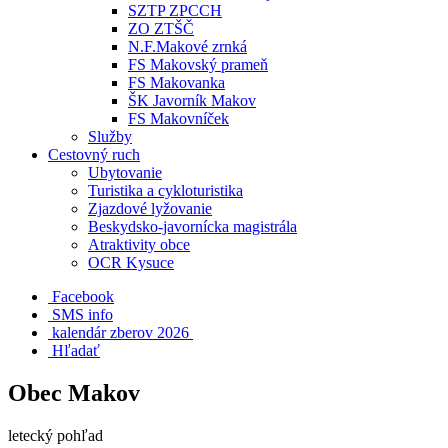
SZTP ZPCCH
ZO ZTŠČ
N.F.Makové zrnká
FS Makovský prameň
FS Makovanka
ŠK Javorník Makov
FS Makovníček
Služby
Cestovný ruch
Ubytovanie
Turistika a cykloturistika
Zjazdové lyžovanie
Beskydsko-javornícka magistrála
Atraktivity obce
OCR Kysuce
Facebook
SMS info
​ kalendár zberov 2026
Hľadať
Obec Makov
letecký pohľad