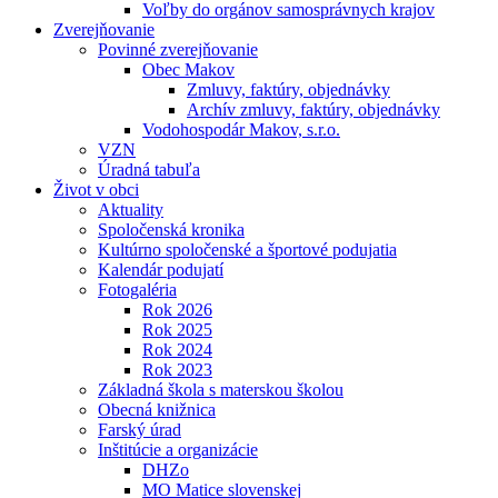
Voľby do orgánov samosprávnych krajov
Zverejňovanie
Povinné zverejňovanie
Obec Makov
Zmluvy, faktúry, objednávky
Archív zmluvy, faktúry, objednávky
Vodohospodár Makov, s.r.o.
VZN
Úradná tabuľa
Život v obci
Aktuality
Spoločenská kronika
Kultúrno spoločenské a športové podujatia
Kalendár podujatí
Fotogaléria
Rok 2026
Rok 2025
Rok 2024
Rok 2023
Základná škola s materskou školou
Obecná knižnica
Farský úrad
Inštitúcie a organizácie
DHZo
MO Matice slovenskej