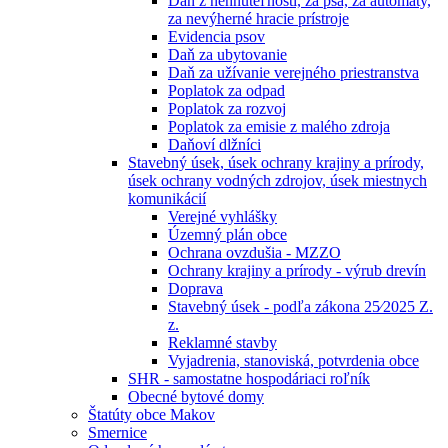
Daň z nehnuteľností, za psa, za automaty,
za nevýherné hracie prístroje
Evidencia psov
Daň za ubytovanie
Daň za užívanie verejného priestranstva
Poplatok za odpad
Poplatok za rozvoj
Poplatok za emisie z malého zdroja
Daňoví dlžníci
Stavebný úsek, úsek ochrany krajiny a prírody,
úsek ochrany vodných zdrojov, úsek miestnych
komunikácií
Verejné vyhlášky
Územný plán obce
Ochrana ovzdušia - MZZO
Ochrany krajiny a prírody - výrub drevín
Doprava
Stavebný úsek - podľa zákona 25⁄2025 Z.
z.
Reklamné stavby
Vyjadrenia, stanoviská, potvrdenia obce
SHR - samostatne hospodáriaci roľník
Obecné bytové domy
Štatúty obce Makov
Smernice