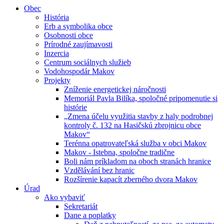
Obec
História
Erb a symbolika obce
Osobnosti obce
Prírodné zaujímavosti
Inzercia
Centrum sociálnych služieb
Vodohospodár Makov
Projekty
Zníženie energetickej náročnosti
Memoriál Pavla Bilíka, spoločné pripomenutie si
histórie
„Zmena účelu využitia stavby z haly podrobnej
kontroly č. 132 na Hasičskú zbrojnicu obce
Makov“
Terénna opatrovateľská služba v obci Makov
Makov - Istebna, spoločne tradične
Boli nám príkladom na oboch stranách hranice
Vzdělávání bez hranic
Rozšírenie kapacít zberného dvora Makov
Úrad
Ako vybaviť
Sekretariát
Dane a poplatky