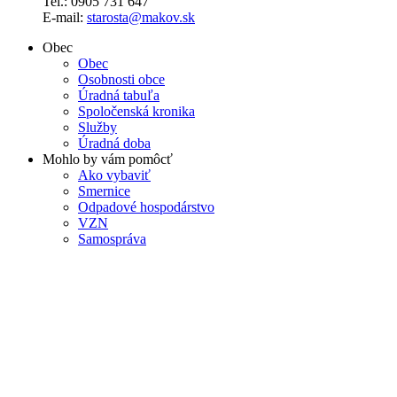
Tel.: 0905 731 647
E-mail:
starosta@makov.sk
Obec
Obec
Osobnosti obce
Úradná tabuľa
Spoločenská kronika
Služby
Úradná doba
Mohlo by vám pomôcť
Ako vybaviť
Smernice
Odpadové hospodárstvo
VZN
Samospráva