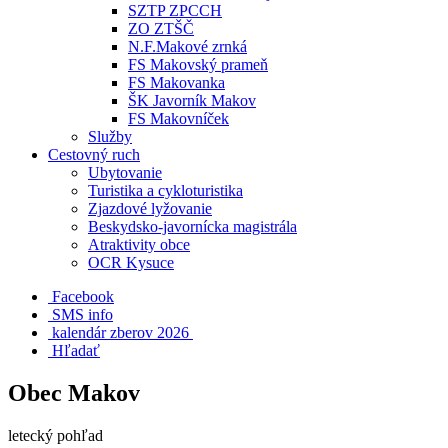
SZTP ZPCCH
ZO ZTŠČ
N.F.Makové zrnká
FS Makovský prameň
FS Makovanka
ŠK Javorník Makov
FS Makovníček
Služby
Cestovný ruch
Ubytovanie
Turistika a cykloturistika
Zjazdové lyžovanie
Beskydsko-javornícka magistrála
Atraktivity obce
OCR Kysuce
Facebook
SMS info
​ kalendár zberov 2026
Hľadať
Obec Makov
letecký pohľad