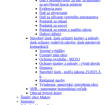
Daň z nehnuteľností, za psa, za automaty,
za nevýherné hracie prístroje
Evidencia psov
Daň za ubytovanie
Daň za užívanie verejného priestranstva
Poplatok za odpad
Poplatok za rozvoj
Poplatok za emisie z malého zdroja
Daňoví dlžníci
Stavebný úsek, úsek ochrany krajiny a prírody,
úsek ochrany vodných zdrojov, úsek miestnych
komunikácií
Verejné vyhlášky
Územný plán obce
Ochrana ovzdušia - MZZO
Ochrany krajiny a prírody - výrub drevín
Doprava
Stavebný úsek - podľa zákona 25⁄2025 Z.
z.
Reklamné stavby
Vyjadrenia, stanoviská, potvrdenia obce
SHR - samostatne hospodáriaci roľník
Obecné bytové domy
Štatúty obce Makov
Smernice