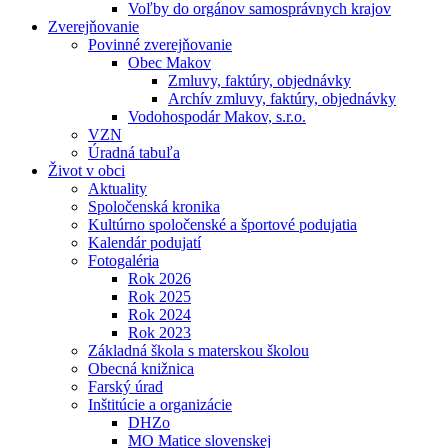
Voľby do orgánov samosprávnych krajov
Zverejňovanie
Povinné zverejňovanie
Obec Makov
Zmluvy, faktúry, objednávky
Archív zmluvy, faktúry, objednávky
Vodohospodár Makov, s.r.o.
VZN
Úradná tabuľa
Život v obci
Aktuality
Spoločenská kronika
Kultúrno spoločenské a športové podujatia
Kalendár podujatí
Fotogaléria
Rok 2026
Rok 2025
Rok 2024
Rok 2023
Základná škola s materskou školou
Obecná knižnica
Farský úrad
Inštitúcie a organizácie
DHZo
MO Matice slovenskej