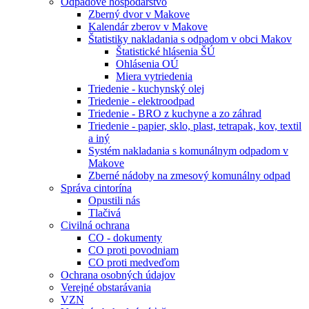
Odpadové hospodárstvo
Zberný dvor v Makove
Kalendár zberov v Makove
Štatistiky nakladania s odpadom v obci Makov
Štatistické hlásenia ŠÚ
Ohlásenia OÚ
Miera vytriedenia
Triedenie - kuchynský olej
Triedenie - elektroodpad
Triedenie - BRO z kuchyne a zo záhrad
Triedenie - papier, sklo, plast, tetrapak, kov, textil
a iný
Systém nakladania s komunálnym odpadom v
Makove
Zberné nádoby na zmesový komunálny odpad
Správa cintorína
Opustili nás
Tlačivá
Civilná ochrana
CO - dokumenty
CO proti povodniam
CO proti medveďom
Ochrana osobných údajov
Verejné obstarávania
VZN