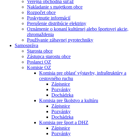
Verejná obchodná súťaž
Nakladanie s majetkom obce
Rozpočet obce
Poskytnutie informácií
Prerušenie distribúcie elektriny
Oznámenie o konaní kultúrnej alebo športovej akcie,
zhromaždenia
Používanie zábavnej pyrotechniky
Samospráva
Starosta obce
Zástupca starostu obce
Poslanci OZ
Komisie OZ
Komisia pre oblasť výstavby, infraštruktúry a
cestovného ruchu
Zápisnice
Pozvánky
Dochádzka
Komisia pre školstvo a kultúru
Zápisnice
Pozvánky
Dochádzka
Komisia pre šport a DHZ
Zápisnice
Pozvánky