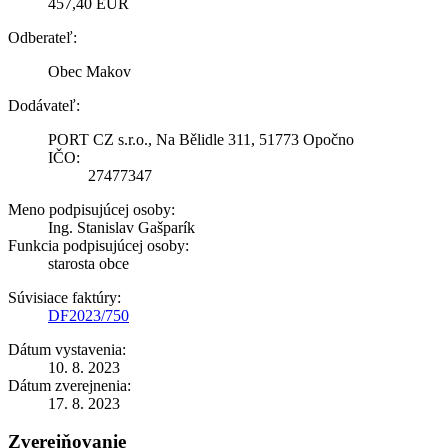
457,40 EUR
Odberateľ:
Obec Makov
Dodávateľ:
PORT CZ s.r.o., Na Bělidle 311, 51773 Opočno
IČO:
27477347
Meno podpisujúcej osoby:
Ing. Stanislav Gašparík
Funkcia podpisujúcej osoby:
starosta obce
Súvisiace faktúry:
DF2023/750
Dátum vystavenia:
10. 8. 2023
Dátum zverejnenia:
17. 8. 2023
Zverejňovanie