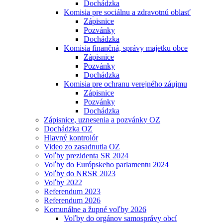
Dochádzka
Komisia pre sociálnu a zdravotnú oblasť
Zápisnice
Pozvánky
Dochádzka
Komisia finančná, správy majetku obce
Zápisnice
Pozvánky
Dochádzka
Komisia pre ochranu verejného záujmu
Zápisnice
Pozvánky
Dochádzka
Zápisnice, uznesenia a pozvánky OZ
Dochádzka OZ
Hlavný kontrolór
Video zo zasadnutia OZ
Voľby prezidenta SR 2024
Voľby do Európskeho parlamentu 2024
Voľby do NRSR 2023
Voľby 2022
Referendum 2023
Referendum 2026
Komunálne a župné voľby 2026
Voľby do orgánov samosprávy obcí