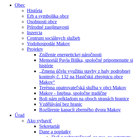
Obec
História
Erb a symbolika obce
Osobnosti obce
Prírodné zaujímavosti
Inzercia
Centrum sociálnych služieb
Vodohospodár Makov
Projekty
Zníženie energetickej náročnosti
Memoriál Pavla Bilíka, spoločné pripomenutie si
histórie
„Zmena účelu využitia stavby z haly podrobnej
kontroly č. 132 na Hasičskú zbrojnicu obce
Makov“
Terénna opatrovateľská služba v obci Makov
Makov - Istebna, spoločne tradične
Boli nám príkladom na oboch stranách hranice
Vzdělávání bez hranic
Rozšírenie kapacít zberného dvora Makov
Úrad
Ako vybaviť
Sekretariát
Dane a poplatky