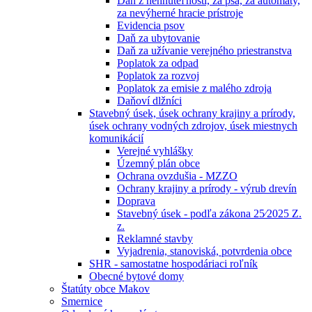
Daň z nehnuteľností, za psa, za automaty,
za nevýherné hracie prístroje
Evidencia psov
Daň za ubytovanie
Daň za užívanie verejného priestranstva
Poplatok za odpad
Poplatok za rozvoj
Poplatok za emisie z malého zdroja
Daňoví dlžníci
Stavebný úsek, úsek ochrany krajiny a prírody,
úsek ochrany vodných zdrojov, úsek miestnych
komunikácií
Verejné vyhlášky
Územný plán obce
Ochrana ovzdušia - MZZO
Ochrany krajiny a prírody - výrub drevín
Doprava
Stavebný úsek - podľa zákona 25⁄2025 Z.
z.
Reklamné stavby
Vyjadrenia, stanoviská, potvrdenia obce
SHR - samostatne hospodáriaci roľník
Obecné bytové domy
Štatúty obce Makov
Smernice