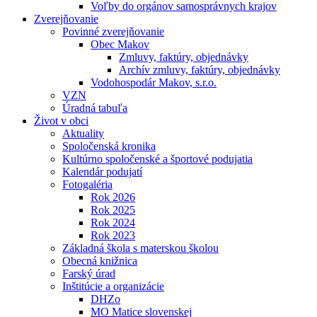
Voľby do orgánov samosprávnych krajov
Zverejňovanie
Povinné zverejňovanie
Obec Makov
Zmluvy, faktúry, objednávky
Archív zmluvy, faktúry, objednávky
Vodohospodár Makov, s.r.o.
VZN
Úradná tabuľa
Život v obci
Aktuality
Spoločenská kronika
Kultúrno spoločenské a športové podujatia
Kalendár podujatí
Fotogaléria
Rok 2026
Rok 2025
Rok 2024
Rok 2023
Základná škola s materskou školou
Obecná knižnica
Farský úrad
Inštitúcie a organizácie
DHZo
MO Matice slovenskej