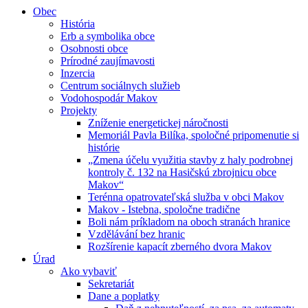
Obec
História
Erb a symbolika obce
Osobnosti obce
Prírodné zaujímavosti
Inzercia
Centrum sociálnych služieb
Vodohospodár Makov
Projekty
Zníženie energetickej náročnosti
Memoriál Pavla Bilíka, spoločné pripomenutie si
histórie
„Zmena účelu využitia stavby z haly podrobnej
kontroly č. 132 na Hasičskú zbrojnicu obce
Makov“
Terénna opatrovateľská služba v obci Makov
Makov - Istebna, spoločne tradične
Boli nám príkladom na oboch stranách hranice
Vzdělávání bez hranic
Rozšírenie kapacít zberného dvora Makov
Úrad
Ako vybaviť
Sekretariát
Dane a poplatky