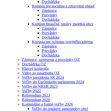
Dochádzka
Komisia pre sociálnu a zdravotnú oblasť
Zápisnice
Pozvánky
Dochádzka
Komisia finančná, správy majetku obce
Zápisnice
Pozvánky
Dochádzka
Komisia pre ochranu verejného záujmu
Zápisnice
Pozvánky
Dochádzka
Zápisnice, uznesenia a pozvánky OZ
Dochádzka OZ
Hlavný kontrolór
Video zo zasadnutia OZ
Voľby prezidenta SR 2024
Voľby do Európskeho parlamentu 2024
Voľby do NRSR 2023
Voľby 2022
Referendum 2023
Referendum 2026
Komunálne a župné voľby 2026
Voľby do orgánov samosprávy obcí