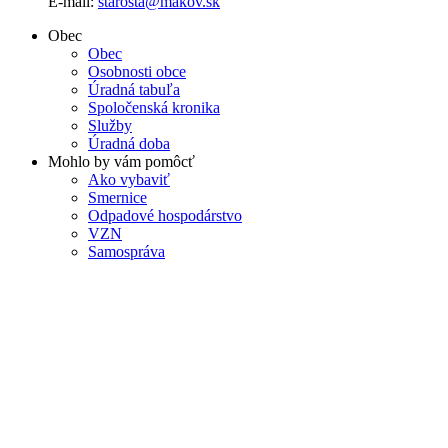
E-mail:
starosta@makov.sk
Obec
Obec
Osobnosti obce
Úradná tabuľa
Spoločenská kronika
Služby
Úradná doba
Mohlo by vám pomôcť
Ako vybaviť
Smernice
Odpadové hospodárstvo
VZN
Samospráva