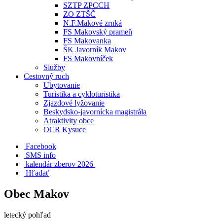
SZTP ZPCCH
ZO ZTŠČ
N.F.Makové zrnká
FS Makovský prameň
FS Makovanka
ŠK Javorník Makov
FS Makovníček
Služby
Cestovný ruch
Ubytovanie
Turistika a cykloturistika
Zjazdové lyžovanie
Beskydsko-javornícka magistrála
Atraktivity obce
OCR Kysuce
Facebook
SMS info
​ kalendár zberov 2026
Hľadať
Obec Makov
letecký pohľad