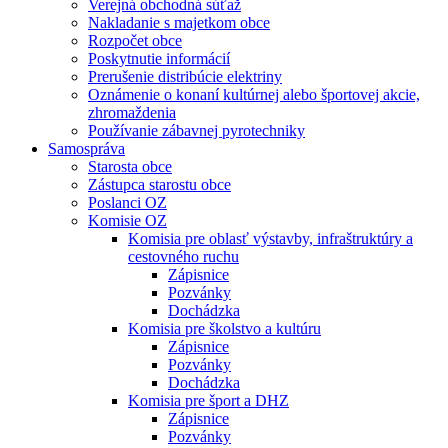
Verejná obchodná súťaž
Nakladanie s majetkom obce
Rozpočet obce
Poskytnutie informácií
Prerušenie distribúcie elektriny
Oznámenie o konaní kultúrnej alebo športovej akcie,
zhromaždenia
Používanie zábavnej pyrotechniky
Samospráva
Starosta obce
Zástupca starostu obce
Poslanci OZ
Komisie OZ
Komisia pre oblasť výstavby, infraštruktúry a
cestovného ruchu
Zápisnice
Pozvánky
Dochádzka
Komisia pre školstvo a kultúru
Zápisnice
Pozvánky
Dochádzka
Komisia pre šport a DHZ
Zápisnice
Pozvánky