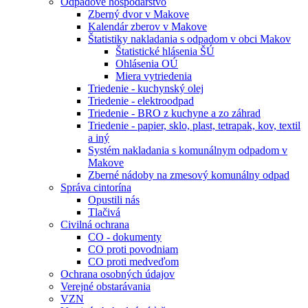
Odpadové hospodárstvo
Zberný dvor v Makove
Kalendár zberov v Makove
Štatistiky nakladania s odpadom v obci Makov
Štatistické hlásenia ŠÚ
Ohlásenia OÚ
Miera vytriedenia
Triedenie - kuchynský olej
Triedenie - elektroodpad
Triedenie - BRO z kuchyne a zo záhrad
Triedenie - papier, sklo, plast, tetrapak, kov, textil
a iný
Systém nakladania s komunálnym odpadom v
Makove
Zberné nádoby na zmesový komunálny odpad
Správa cintorína
Opustili nás
Tlačivá
Civilná ochrana
CO - dokumenty
CO proti povodniam
CO proti medveďom
Ochrana osobných údajov
Verejné obstarávania
VZN