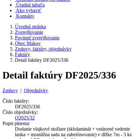
Úradná tabuľa
Ako vybaviť
Kontakty
Úvodná stránka
Zverejňovanie
Povinné zverejňovanie
Obec Makov
Zmluvy, faktúry, objednávky
Faktúry
Detail faktúry DF2025/336
Detail faktúry DF2025/336
Zmluvy
|
Objednávky
Číslo faktúry:
DF2025/336
Číslo objednávky:
O2025/32
Popis plnenia:
Dodanie vlajkové stožiare (sklolaminát + vnútorné vedenie
lanka + montážna sada na zabetónovanie) v dlžke 7m - 3 ks