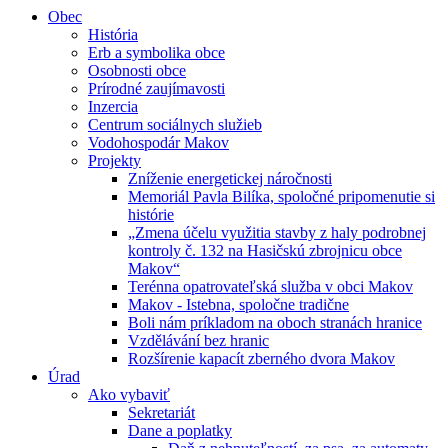
Obec
História
Erb a symbolika obce
Osobnosti obce
Prírodné zaujímavosti
Inzercia
Centrum sociálnych služieb
Vodohospodár Makov
Projekty
Zníženie energetickej náročnosti
Memoriál Pavla Bilíka, spoločné pripomenutie si
histórie
„Zmena účelu využitia stavby z haly podrobnej
kontroly č. 132 na Hasičskú zbrojnicu obce
Makov“
Terénna opatrovateľská služba v obci Makov
Makov - Istebna, spoločne tradične
Boli nám príkladom na oboch stranách hranice
Vzdělávání bez hranic
Rozšírenie kapacít zberného dvora Makov
Úrad
Ako vybaviť
Sekretariát
Dane a poplatky