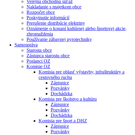
Verejná obchodná súťaž
Nakladanie s majetkom obce
Rozpočet obce
Poskytnutie informácií
Prerušenie distribúcie elektriny
Oznámenie o konaní kultúrnej alebo športovej akcie,
zhromaždenia
Používanie zábavnej pyrotechniky
Samospráva
Starosta obce
Zástupca starostu obce
Poslanci OZ
Komisie OZ
Komisia pre oblasť výstavby, infraštruktúry a
cestovného ruchu
Zápisnice
Pozvánky
Dochádzka
Komisia pre školstvo a kultúru
Zápisnice
Pozvánky
Dochádzka
Komisia pre šport a DHZ
Zápisnice
Pozvánky