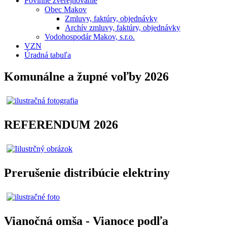
Povinné zverejňovanie
Obec Makov
Zmluvy, faktúry, objednávky
Archív zmluvy, faktúry, objednávky
Vodohospodár Makov, s.r.o.
VZN
Úradná tabuľa
Komunálne a župné voľby 2026
REFERENDUM 2026
Prerušenie distribúcie elektriny
Vianočná omša - Vianoce podľa