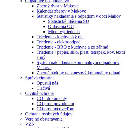
Odpadové hospodárstvo
Zberný dvor v Makove
Kalendár zberov v Makove
Štatistiky nakladania s odpadom v obci Makov
Štatistické hlásenia ŠÚ
Ohlásenia OÚ
Miera vytriedenia
Triedenie - kuchynský olej
Triedenie - elektroodpad
Triedenie - BRO z kuchyne a zo záhrad
Triedenie - papier, sklo, plast, tetrapak, kov, textil
a iný
Systém nakladania s komunálnym odpadom v
Makove
Zberné nádoby na zmesový komunálny odpad
Správa cintorína
Opustili nás
Tlačivá
Civilná ochrana
CO - dokumenty
CO proti povodniam
CO proti medveďom
Ochrana osobných údajov
Verejné obstarávania
VZN