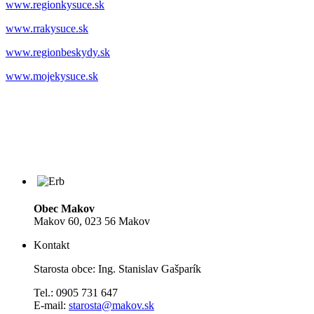
www.regionkysuce.sk
www.rrakysuce.sk
www.regionbeskydy.sk
www.mojekysuce.sk
Obec Makov
Makov 60, 023 56 Makov
Kontakt
Starosta obce: Ing. Stanislav Gašparík
Tel.: 0905 731 647
E-mail:
starosta@makov.sk