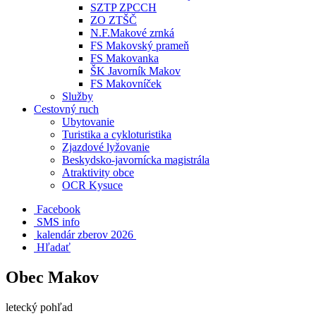
SZTP ZPCCH
ZO ZTŠČ
N.F.Makové zrnká
FS Makovský prameň
FS Makovanka
ŠK Javorník Makov
FS Makovníček
Služby
Cestovný ruch
Ubytovanie
Turistika a cykloturistika
Zjazdové lyžovanie
Beskydsko-javornícka magistrála
Atraktivity obce
OCR Kysuce
Facebook
SMS info
​ kalendár zberov 2026
Hľadať
Obec Makov
letecký pohľad