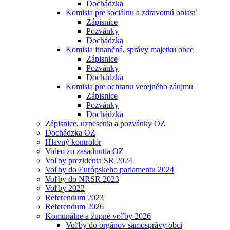
Dochádzka
Komisia pre sociálnu a zdravotnú oblasť
Zápisnice
Pozvánky
Dochádzka
Komisia finančná, správy majetku obce
Zápisnice
Pozvánky
Dochádzka
Komisia pre ochranu verejného záujmu
Zápisnice
Pozvánky
Dochádzka
Zápisnice, uznesenia a pozvánky OZ
Dochádzka OZ
Hlavný kontrolór
Video zo zasadnutia OZ
Voľby prezidenta SR 2024
Voľby do Európskeho parlamentu 2024
Voľby do NRSR 2023
Voľby 2022
Referendum 2023
Referendum 2026
Komunálne a župné voľby 2026
Voľby do orgánov samosprávy obcí