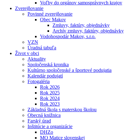
Voľby do orgánov samosprávnych krajov
Zverejňovanie
Povinné zverejňovanie
Obec Makov
Zmluvy, faktúry, objednávky
Archív zmluvy, faktúry, objednávky
Vodohospodár Makov, s.r.o.
VZN
Úradná tabuľa
Život v obci
Aktuality
Spoločenská kronika
Kultúrno spoločenské a športové podujatia
Kalendár podujatí
Fotogaléria
Rok 2026
Rok 2025
Rok 2024
Rok 2023
Základná škola s materskou školou
Obecná knižnica
Farský úrad
Inštitúcie a organizácie
DHZo
MO Matice slovenskej