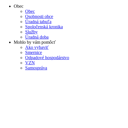
Obec
Obec
Osobnosti obce
Úradná tabuľa
Spoločenská kronika
Služby
Úradná doba
Mohlo by vám pomôcť
Ako vybaviť
Smernice
Odpadové hospodárstvo
VZN
Samospráva