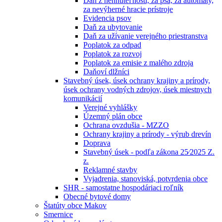
Daň z nehnuteľností, za psa, za automaty,
za nevýherné hracie prístroje
Evidencia psov
Daň za ubytovanie
Daň za užívanie verejného priestranstva
Poplatok za odpad
Poplatok za rozvoj
Poplatok za emisie z malého zdroja
Daňoví dlžníci
Stavebný úsek, úsek ochrany krajiny a prírody,
úsek ochrany vodných zdrojov, úsek miestnych
komunikácií
Verejné vyhlášky
Územný plán obce
Ochrana ovzdušia - MZZO
Ochrany krajiny a prírody - výrub drevín
Doprava
Stavebný úsek - podľa zákona 25⁄2025 Z.
z.
Reklamné stavby
Vyjadrenia, stanoviská, potvrdenia obce
SHR - samostatne hospodáriaci roľník
Obecné bytové domy
Štatúty obce Makov
Smernice