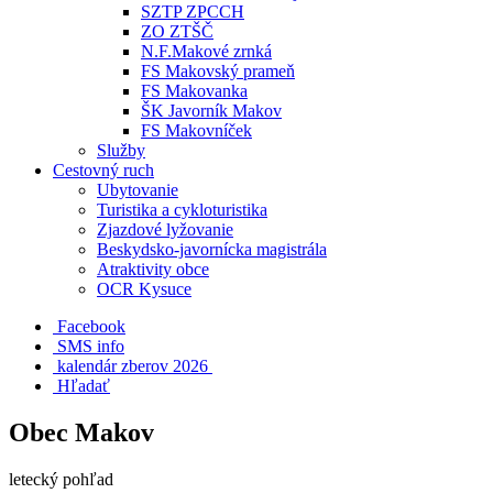
SZTP ZPCCH
ZO ZTŠČ
N.F.Makové zrnká
FS Makovský prameň
FS Makovanka
ŠK Javorník Makov
FS Makovníček
Služby
Cestovný ruch
Ubytovanie
Turistika a cykloturistika
Zjazdové lyžovanie
Beskydsko-javornícka magistrála
Atraktivity obce
OCR Kysuce
Facebook
SMS info
​ kalendár zberov 2026
Hľadať
Obec Makov
letecký pohľad