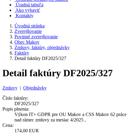
Úradná tabuľa
Ako vybaviť
Kontakty
Úvodná stránka
Zverejňovanie
Povinné zverejňovanie
Obec Makov
Zmluvy, faktúry, objednávky
Faktúry
Detail faktúry DF2025/327
Detail faktúry DF2025/327
Zmluvy
|
Objednávky
Číslo faktúry:
DF2025/327
Popis plnenia:
Výkon IT+ GDPR pre OU Makov a CSS Makov 62 práce
nad rámec zmluvy za mesiac 4/2025 ,
Cena:
174,00 EUR