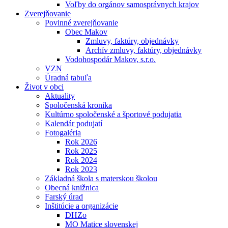
Voľby do orgánov samosprávnych krajov
Zverejňovanie
Povinné zverejňovanie
Obec Makov
Zmluvy, faktúry, objednávky
Archív zmluvy, faktúry, objednávky
Vodohospodár Makov, s.r.o.
VZN
Úradná tabuľa
Život v obci
Aktuality
Spoločenská kronika
Kultúrno spoločenské a športové podujatia
Kalendár podujatí
Fotogaléria
Rok 2026
Rok 2025
Rok 2024
Rok 2023
Základná škola s materskou školou
Obecná knižnica
Farský úrad
Inštitúcie a organizácie
DHZo
MO Matice slovenskej