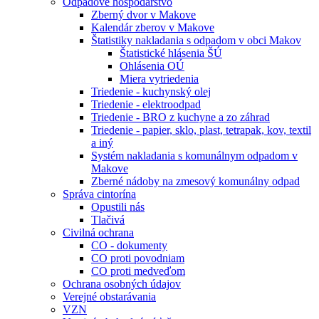
Odpadové hospodárstvo
Zberný dvor v Makove
Kalendár zberov v Makove
Štatistiky nakladania s odpadom v obci Makov
Štatistické hlásenia ŠÚ
Ohlásenia OÚ
Miera vytriedenia
Triedenie - kuchynský olej
Triedenie - elektroodpad
Triedenie - BRO z kuchyne a zo záhrad
Triedenie - papier, sklo, plast, tetrapak, kov, textil
a iný
Systém nakladania s komunálnym odpadom v
Makove
Zberné nádoby na zmesový komunálny odpad
Správa cintorína
Opustili nás
Tlačivá
Civilná ochrana
CO - dokumenty
CO proti povodniam
CO proti medveďom
Ochrana osobných údajov
Verejné obstarávania
VZN