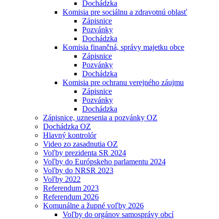
Dochádzka
Komisia pre sociálnu a zdravotnú oblasť
Zápisnice
Pozvánky
Dochádzka
Komisia finančná, správy majetku obce
Zápisnice
Pozvánky
Dochádzka
Komisia pre ochranu verejného záujmu
Zápisnice
Pozvánky
Dochádzka
Zápisnice, uznesenia a pozvánky OZ
Dochádzka OZ
Hlavný kontrolór
Video zo zasadnutia OZ
Voľby prezidenta SR 2024
Voľby do Európskeho parlamentu 2024
Voľby do NRSR 2023
Voľby 2022
Referendum 2023
Referendum 2026
Komunálne a župné voľby 2026
Voľby do orgánov samosprávy obcí