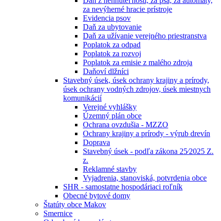
Daň z nehnuteľností, za psa, za automaty,
za nevýherné hracie prístroje
Evidencia psov
Daň za ubytovanie
Daň za užívanie verejného priestranstva
Poplatok za odpad
Poplatok za rozvoj
Poplatok za emisie z malého zdroja
Daňoví dlžníci
Stavebný úsek, úsek ochrany krajiny a prírody,
úsek ochrany vodných zdrojov, úsek miestnych
komunikácií
Verejné vyhlášky
Územný plán obce
Ochrana ovzdušia - MZZO
Ochrany krajiny a prírody - výrub drevín
Doprava
Stavebný úsek - podľa zákona 25⁄2025 Z.
z.
Reklamné stavby
Vyjadrenia, stanoviská, potvrdenia obce
SHR - samostatne hospodáriaci roľník
Obecné bytové domy
Štatúty obce Makov
Smernice