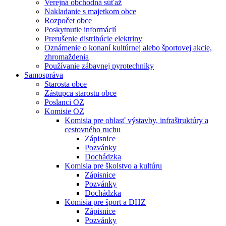
Verejná obchodná súťaž
Nakladanie s majetkom obce
Rozpočet obce
Poskytnutie informácií
Prerušenie distribúcie elektriny
Oznámenie o konaní kultúrnej alebo športovej akcie,
zhromaždenia
Používanie zábavnej pyrotechniky
Samospráva
Starosta obce
Zástupca starostu obce
Poslanci OZ
Komisie OZ
Komisia pre oblasť výstavby, infraštruktúry a
cestovného ruchu
Zápisnice
Pozvánky
Dochádzka
Komisia pre školstvo a kultúru
Zápisnice
Pozvánky
Dochádzka
Komisia pre šport a DHZ
Zápisnice
Pozvánky