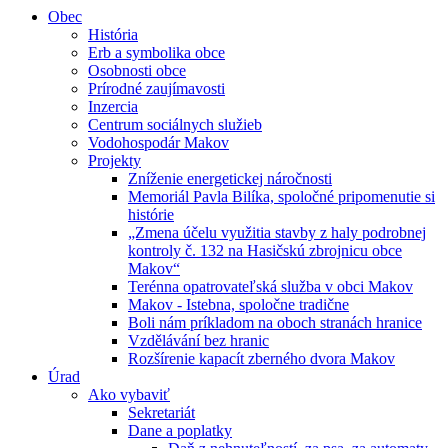
Obec
História
Erb a symbolika obce
Osobnosti obce
Prírodné zaujímavosti
Inzercia
Centrum sociálnych služieb
Vodohospodár Makov
Projekty
Zníženie energetickej náročnosti
Memoriál Pavla Bilíka, spoločné pripomenutie si
histórie
„Zmena účelu využitia stavby z haly podrobnej
kontroly č. 132 na Hasičskú zbrojnicu obce
Makov“
Terénna opatrovateľská služba v obci Makov
Makov - Istebna, spoločne tradične
Boli nám príkladom na oboch stranách hranice
Vzdělávání bez hranic
Rozšírenie kapacít zberného dvora Makov
Úrad
Ako vybaviť
Sekretariát
Dane a poplatky