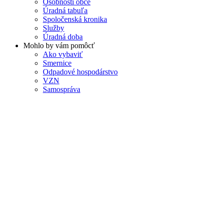
Osobnosti obce
Úradná tabuľa
Spoločenská kronika
Služby
Úradná doba
Mohlo by vám pomôcť
Ako vybaviť
Smernice
Odpadové hospodárstvo
VZN
Samospráva