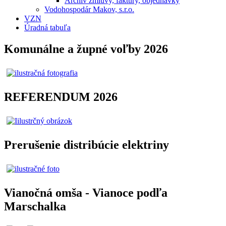
Archív zmluvy, faktúry, objednávky
Vodohospodár Makov, s.r.o.
VZN
Úradná tabuľa
Komunálne a župné voľby 2026
REFERENDUM 2026
Prerušenie distribúcie elektriny
Vianočná omša - Vianoce podľa
Marschalka