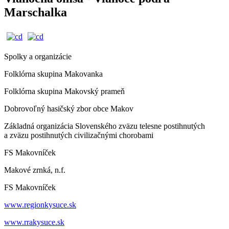
Marschalka
Spolky a organizácie
Folklórna skupina Makovanka
Folklórna skupina Makovský prameň
Dobrovoľný hasičský zbor obce Makov
Základná organizácia Slovenského zväzu telesne postihnutých
a zväzu postihnutých civilizačnými chorobami
FS Makovníček
Makové zrnká, n.f.
FS Makovníček
www.regionkysuce.sk
www.rrakysuce.sk