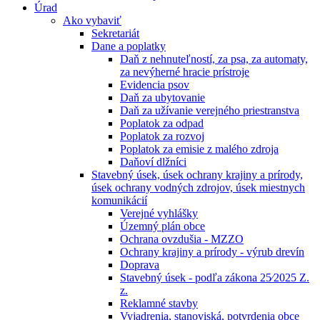
Úrad
Ako vybaviť
Sekretariát
Dane a poplatky
Daň z nehnuteľností, za psa, za automaty,
za nevýherné hracie prístroje
Evidencia psov
Daň za ubytovanie
Daň za užívanie verejného priestranstva
Poplatok za odpad
Poplatok za rozvoj
Poplatok za emisie z malého zdroja
Daňoví dlžníci
Stavebný úsek, úsek ochrany krajiny a prírody,
úsek ochrany vodných zdrojov, úsek miestnych
komunikácií
Verejné vyhlášky
Územný plán obce
Ochrana ovzdušia - MZZO
Ochrany krajiny a prírody - výrub drevín
Doprava
Stavebný úsek - podľa zákona 25⁄2025 Z.
z.
Reklamné stavby
Vyjadrenia, stanoviská, potvrdenia obce