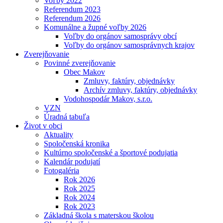
Voľby 2022
Referendum 2023
Referendum 2026
Komunálne a župné voľby 2026
Voľby do orgánov samosprávy obcí
Voľby do orgánov samosprávnych krajov
Zverejňovanie
Povinné zverejňovanie
Obec Makov
Zmluvy, faktúry, objednávky
Archív zmluvy, faktúry, objednávky
Vodohospodár Makov, s.r.o.
VZN
Úradná tabuľa
Život v obci
Aktuality
Spoločenská kronika
Kultúrno spoločenské a športové podujatia
Kalendár podujatí
Fotogaléria
Rok 2026
Rok 2025
Rok 2024
Rok 2023
Základná škola s materskou školou