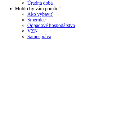
Úradná doba
Mohlo by vám pomôcť
Ako vybaviť
Smernice
Odpadové hospodárstvo
VZN
Samospráva