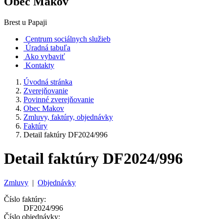
Obec Makov
Brest u Papaji
Centrum sociálnych služieb
Úradná tabuľa
Ako vybaviť
Kontakty
Úvodná stránka
Zverejňovanie
Povinné zverejňovanie
Obec Makov
Zmluvy, faktúry, objednávky
Faktúry
Detail faktúry DF2024/996
Detail faktúry DF2024/996
Zmluvy
|
Objednávky
Číslo faktúry:
DF2024/996
Číslo objednávky: