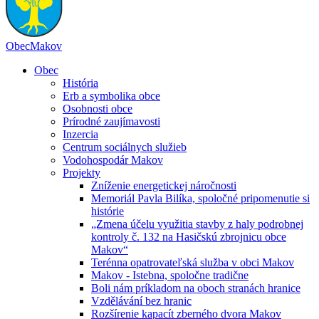
Obec
Makov
Obec
História
Erb a symbolika obce
Osobnosti obce
Prírodné zaujímavosti
Inzercia
Centrum sociálnych služieb
Vodohospodár Makov
Projekty
Zníženie energetickej náročnosti
Memoriál Pavla Bilíka, spoločné pripomenutie si
histórie
„Zmena účelu využitia stavby z haly podrobnej
kontroly č. 132 na Hasičskú zbrojnicu obce
Makov“
Terénna opatrovateľská služba v obci Makov
Makov - Istebna, spoločne tradične
Boli nám príkladom na oboch stranách hranice
Vzdělávání bez hranic
Rozšírenie kapacít zberného dvora Makov