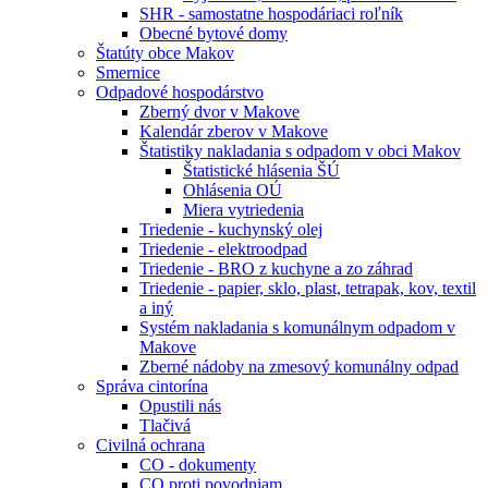
SHR - samostatne hospodáriaci roľník
Obecné bytové domy
Štatúty obce Makov
Smernice
Odpadové hospodárstvo
Zberný dvor v Makove
Kalendár zberov v Makove
Štatistiky nakladania s odpadom v obci Makov
Štatistické hlásenia ŠÚ
Ohlásenia OÚ
Miera vytriedenia
Triedenie - kuchynský olej
Triedenie - elektroodpad
Triedenie - BRO z kuchyne a zo záhrad
Triedenie - papier, sklo, plast, tetrapak, kov, textil
a iný
Systém nakladania s komunálnym odpadom v
Makove
Zberné nádoby na zmesový komunálny odpad
Správa cintorína
Opustili nás
Tlačivá
Civilná ochrana
CO - dokumenty
CO proti povodniam