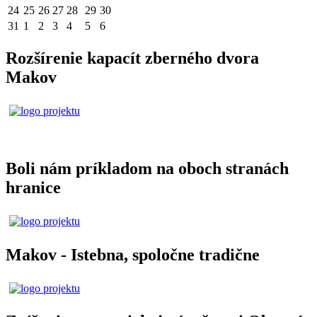
24
25
26
27
28
29
30
31
1
2
3
4
5
6
Rozšírenie kapacít zberného dvora
Makov
Boli nám príkladom na oboch stranách
hranice
Makov - Istebna, spoločne tradične