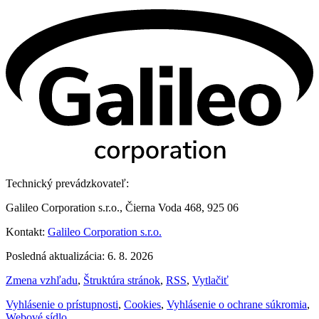
Technický prevádzkovateľ:
Galileo Corporation s.r.o., Čierna Voda 468, 925 06
Kontakt:
Galileo Corporation s.r.o.
Posledná aktualizácia: 6. 8. 2026
Zmena vzhľadu
,
Štruktúra stránok
,
RSS
,
Vytlačiť
Vyhlásenie o prístupnosti
,
Cookies
,
Vyhlásenie o ochrane súkromia
,
Webové sídlo