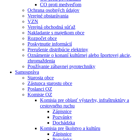
CO proti medveďom
Ochrana osobných údajov
Verejné obstarávania
VZN
Verejná obchodná súťaž
Nakladanie s majetkom obce
Rozpočet obce
Poskytnutie informácií
Prerušenie distribúcie elektriny
Oznámenie o konaní kultúrnej alebo športovej akcie,
zhromaždenia
Používanie zábavnej pyrotechniky
Samospráva
Starosta obce
Zástupca starostu obce
Poslanci OZ
Komisie OZ
Komisia pre oblasť výstavby, infraštruktúry a
cestovného ruchu
Zápisnice
Pozvánky
Dochádzka
Komisia pre školstvo a kultúru
Zápisnice
Pozvánky