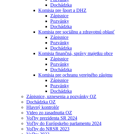
Dochádzka
Komisia pre šport a DHZ
Zápisnice
Pozvánky
Dochádzka
Komisia pre sociálnu a zdravotnú oblasť
Zápisnice
Pozvánky
Dochádzka
Komisia finančná, správy majetku obce
Zápisnice
Pozvánky
Dochádzka
Komisia pre ochranu verejného záujmu
Zápisnice
Pozvánky
Dochádzka
Zápisnice, uznesenia a pozvánky OZ
Dochádzka OZ
Hlavný kontrolór
Video zo zasadnutia OZ
Voľby prezidenta SR 2024
Voľby do Európskeho parlamentu 2024
Voľby do NRSR 2023