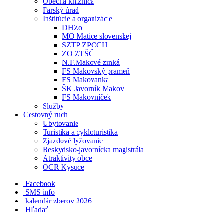
Obecná knižnica
Farský úrad
Inštitúcie a organizácie
DHZo
MO Matice slovenskej
SZTP ZPCCH
ZO ZTŠČ
N.F.Makové zrnká
FS Makovský prameň
FS Makovanka
ŠK Javorník Makov
FS Makovníček
Služby
Cestovný ruch
Ubytovanie
Turistika a cykloturistika
Zjazdové lyžovanie
Beskydsko-javornícka magistrála
Atraktivity obce
OCR Kysuce
Facebook
SMS info
​ kalendár zberov 2026
Hľadať