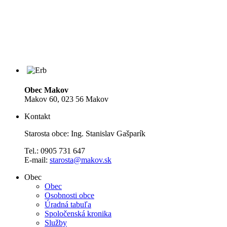
Obec Makov
Makov 60, 023 56 Makov
Kontakt
Starosta obce: Ing. Stanislav Gašparík
Tel.: 0905 731 647
E-mail:
starosta@makov.sk
Obec
Obec
Osobnosti obce
Úradná tabuľa
Spoločenská kronika
Služby