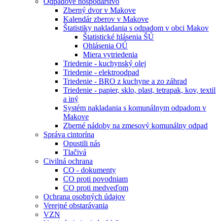
Odpadové hospodárstvo
Zberný dvor v Makove
Kalendár zberov v Makove
Štatistiky nakladania s odpadom v obci Makov
Štatistické hlásenia ŠÚ
Ohlásenia OÚ
Miera vytriedenia
Triedenie - kuchynský olej
Triedenie - elektroodpad
Triedenie - BRO z kuchyne a zo záhrad
Triedenie - papier, sklo, plast, tetrapak, kov, textil
a iný
Systém nakladania s komunálnym odpadom v
Makove
Zberné nádoby na zmesový komunálny odpad
Správa cintorína
Opustili nás
Tlačivá
Civilná ochrana
CO - dokumenty
CO proti povodniam
CO proti medveďom
Ochrana osobných údajov
Verejné obstarávania
VZN