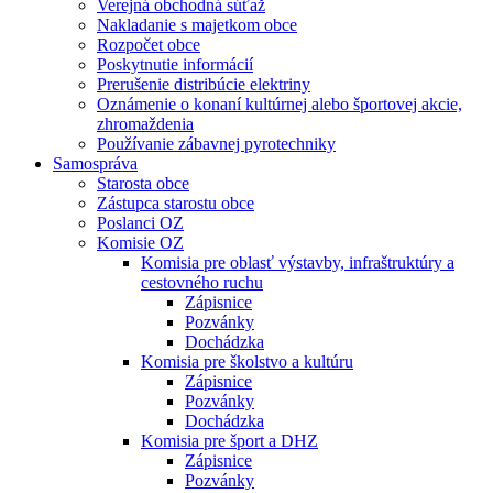
Verejná obchodná súťaž
Nakladanie s majetkom obce
Rozpočet obce
Poskytnutie informácií
Prerušenie distribúcie elektriny
Oznámenie o konaní kultúrnej alebo športovej akcie,
zhromaždenia
Používanie zábavnej pyrotechniky
Samospráva
Starosta obce
Zástupca starostu obce
Poslanci OZ
Komisie OZ
Komisia pre oblasť výstavby, infraštruktúry a
cestovného ruchu
Zápisnice
Pozvánky
Dochádzka
Komisia pre školstvo a kultúru
Zápisnice
Pozvánky
Dochádzka
Komisia pre šport a DHZ
Zápisnice
Pozvánky