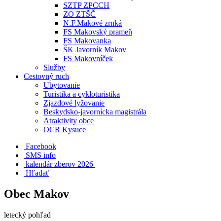
SZTP ZPCCH
ZO ZTŠČ
N.F.Makové zrnká
FS Makovský prameň
FS Makovanka
ŠK Javorník Makov
FS Makovníček
Služby
Cestovný ruch
Ubytovanie
Turistika a cykloturistika
Zjazdové lyžovanie
Beskydsko-javornícka magistrála
Atraktivity obce
OCR Kysuce
Facebook
SMS info
​ kalendár zberov 2026
Hľadať
Obec Makov
letecký pohľad