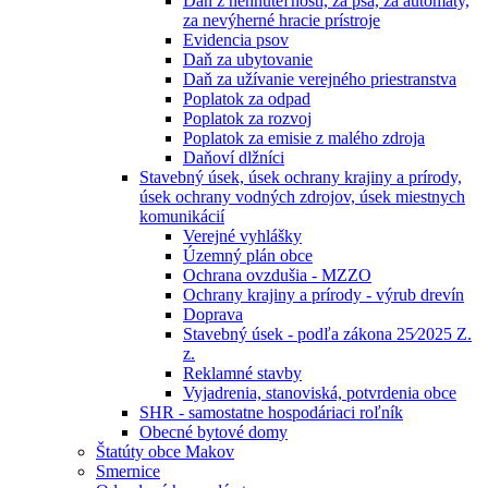
Daň z nehnuteľností, za psa, za automaty,
za nevýherné hracie prístroje
Evidencia psov
Daň za ubytovanie
Daň za užívanie verejného priestranstva
Poplatok za odpad
Poplatok za rozvoj
Poplatok za emisie z malého zdroja
Daňoví dlžníci
Stavebný úsek, úsek ochrany krajiny a prírody,
úsek ochrany vodných zdrojov, úsek miestnych
komunikácií
Verejné vyhlášky
Územný plán obce
Ochrana ovzdušia - MZZO
Ochrany krajiny a prírody - výrub drevín
Doprava
Stavebný úsek - podľa zákona 25⁄2025 Z.
z.
Reklamné stavby
Vyjadrenia, stanoviská, potvrdenia obce
SHR - samostatne hospodáriaci roľník
Obecné bytové domy
Štatúty obce Makov
Smernice