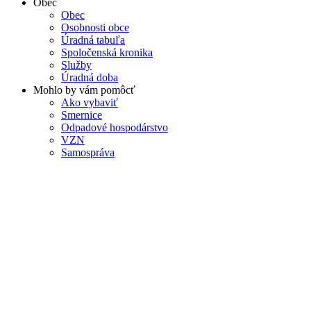
Obec
Obec
Osobnosti obce
Úradná tabuľa
Spoločenská kronika
Služby
Úradná doba
Mohlo by vám pomôcť
Ako vybaviť
Smernice
Odpadové hospodárstvo
VZN
Samospráva