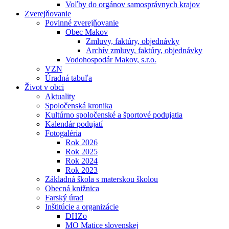
Voľby do orgánov samosprávnych krajov
Zverejňovanie
Povinné zverejňovanie
Obec Makov
Zmluvy, faktúry, objednávky
Archív zmluvy, faktúry, objednávky
Vodohospodár Makov, s.r.o.
VZN
Úradná tabuľa
Život v obci
Aktuality
Spoločenská kronika
Kultúrno spoločenské a športové podujatia
Kalendár podujatí
Fotogaléria
Rok 2026
Rok 2025
Rok 2024
Rok 2023
Základná škola s materskou školou
Obecná knižnica
Farský úrad
Inštitúcie a organizácie
DHZo
MO Matice slovenskej