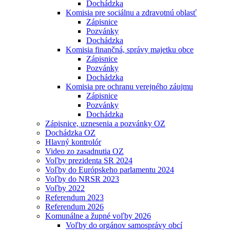
Dochádzka
Komisia pre sociálnu a zdravotnú oblasť
Zápisnice
Pozvánky
Dochádzka
Komisia finančná, správy majetku obce
Zápisnice
Pozvánky
Dochádzka
Komisia pre ochranu verejného záujmu
Zápisnice
Pozvánky
Dochádzka
Zápisnice, uznesenia a pozvánky OZ
Dochádzka OZ
Hlavný kontrolór
Video zo zasadnutia OZ
Voľby prezidenta SR 2024
Voľby do Európskeho parlamentu 2024
Voľby do NRSR 2023
Voľby 2022
Referendum 2023
Referendum 2026
Komunálne a župné voľby 2026
Voľby do orgánov samosprávy obcí