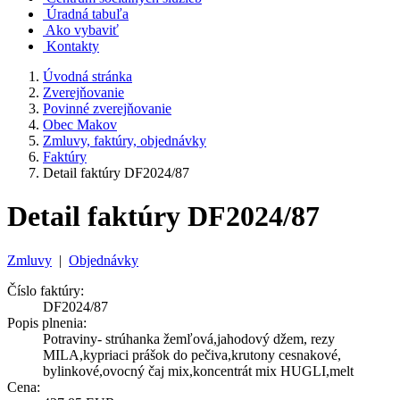
Úradná tabuľa
Ako vybaviť
Kontakty
Úvodná stránka
Zverejňovanie
Povinné zverejňovanie
Obec Makov
Zmluvy, faktúry, objednávky
Faktúry
Detail faktúry DF2024/87
Detail faktúry DF2024/87
Zmluvy
|
Objednávky
Číslo faktúry:
DF2024/87
Popis plnenia:
Potraviny- strúhanka žemľová,jahodový džem, rezy
MILA,kypriaci prášok do pečiva,krutony cesnakové,
bylinkové,ovocný čaj mix,koncentrát mix HUGLI,melt
Cena: