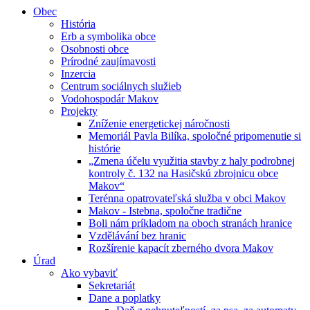
Obec
História
Erb a symbolika obce
Osobnosti obce
Prírodné zaujímavosti
Inzercia
Centrum sociálnych služieb
Vodohospodár Makov
Projekty
Zníženie energetickej náročnosti
Memoriál Pavla Bilíka, spoločné pripomenutie si
histórie
„Zmena účelu využitia stavby z haly podrobnej
kontroly č. 132 na Hasičskú zbrojnicu obce
Makov“
Terénna opatrovateľská služba v obci Makov
Makov - Istebna, spoločne tradične
Boli nám príkladom na oboch stranách hranice
Vzdělávání bez hranic
Rozšírenie kapacít zberného dvora Makov
Úrad
Ako vybaviť
Sekretariát
Dane a poplatky