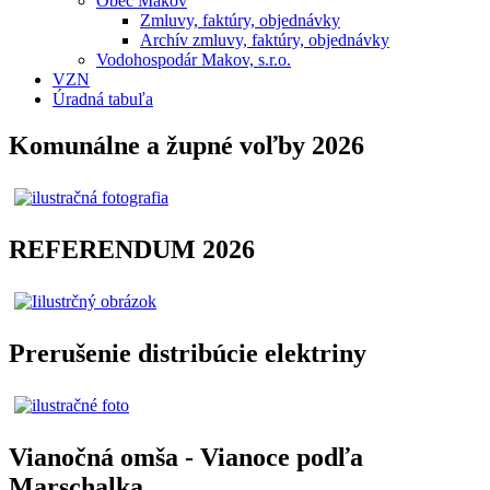
Obec Makov
Zmluvy, faktúry, objednávky
Archív zmluvy, faktúry, objednávky
Vodohospodár Makov, s.r.o.
VZN
Úradná tabuľa
Komunálne a župné voľby 2026
REFERENDUM 2026
Prerušenie distribúcie elektriny
Vianočná omša - Vianoce podľa
Marschalka