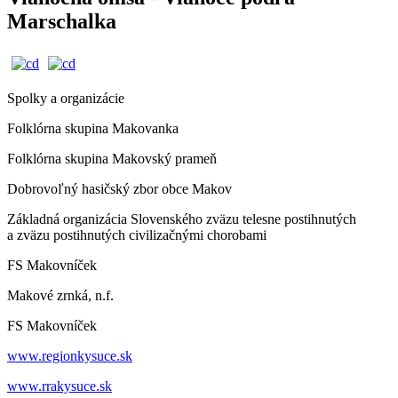
Marschalka
Spolky a organizácie
Folklórna skupina Makovanka
Folklórna skupina Makovský prameň
Dobrovoľný hasičský zbor obce Makov
Základná organizácia Slovenského zväzu telesne postihnutých
a zväzu postihnutých civilizačnými chorobami
FS Makovníček
Makové zrnká, n.f.
FS Makovníček
www.regionkysuce.sk
www.rrakysuce.sk