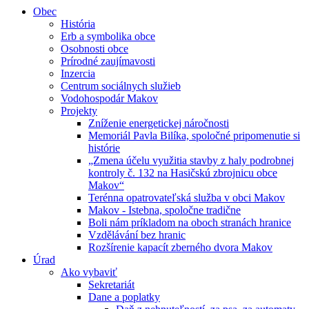
Obec
História
Erb a symbolika obce
Osobnosti obce
Prírodné zaujímavosti
Inzercia
Centrum sociálnych služieb
Vodohospodár Makov
Projekty
Zníženie energetickej náročnosti
Memoriál Pavla Bilíka, spoločné pripomenutie si
histórie
„Zmena účelu využitia stavby z haly podrobnej
kontroly č. 132 na Hasičskú zbrojnicu obce
Makov“
Terénna opatrovateľská služba v obci Makov
Makov - Istebna, spoločne tradične
Boli nám príkladom na oboch stranách hranice
Vzdělávání bez hranic
Rozšírenie kapacít zberného dvora Makov
Úrad
Ako vybaviť
Sekretariát
Dane a poplatky