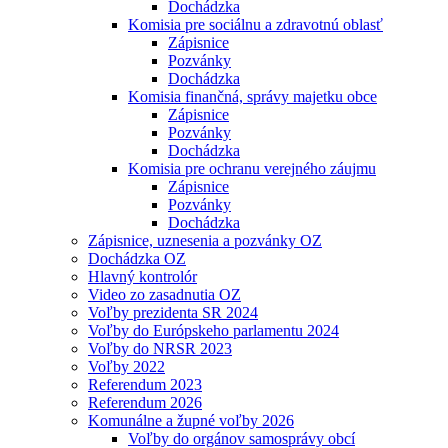
Dochádzka
Komisia pre sociálnu a zdravotnú oblasť
Zápisnice
Pozvánky
Dochádzka
Komisia finančná, správy majetku obce
Zápisnice
Pozvánky
Dochádzka
Komisia pre ochranu verejného záujmu
Zápisnice
Pozvánky
Dochádzka
Zápisnice, uznesenia a pozvánky OZ
Dochádzka OZ
Hlavný kontrolór
Video zo zasadnutia OZ
Voľby prezidenta SR 2024
Voľby do Európskeho parlamentu 2024
Voľby do NRSR 2023
Voľby 2022
Referendum 2023
Referendum 2026
Komunálne a župné voľby 2026
Voľby do orgánov samosprávy obcí