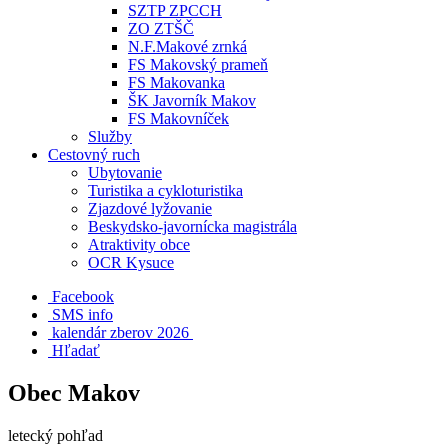
SZTP ZPCCH
ZO ZTŠČ
N.F.Makové zrnká
FS Makovský prameň
FS Makovanka
ŠK Javorník Makov
FS Makovníček
Služby
Cestovný ruch
Ubytovanie
Turistika a cykloturistika
Zjazdové lyžovanie
Beskydsko-javornícka magistrála
Atraktivity obce
OCR Kysuce
Facebook
SMS info
​ kalendár zberov 2026
Hľadať
Obec Makov
letecký pohľad