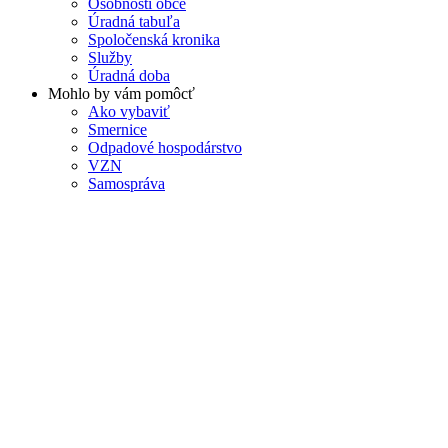
Osobnosti obce
Úradná tabuľa
Spoločenská kronika
Služby
Úradná doba
Mohlo by vám pomôcť
Ako vybaviť
Smernice
Odpadové hospodárstvo
VZN
Samospráva