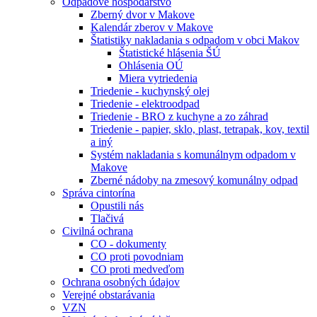
Odpadové hospodárstvo
Zberný dvor v Makove
Kalendár zberov v Makove
Štatistiky nakladania s odpadom v obci Makov
Štatistické hlásenia ŠÚ
Ohlásenia OÚ
Miera vytriedenia
Triedenie - kuchynský olej
Triedenie - elektroodpad
Triedenie - BRO z kuchyne a zo záhrad
Triedenie - papier, sklo, plast, tetrapak, kov, textil
a iný
Systém nakladania s komunálnym odpadom v
Makove
Zberné nádoby na zmesový komunálny odpad
Správa cintorína
Opustili nás
Tlačivá
Civilná ochrana
CO - dokumenty
CO proti povodniam
CO proti medveďom
Ochrana osobných údajov
Verejné obstarávania
VZN