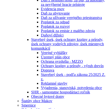
Daň z nehnuteľností, za psa, za automaty,
za nevýherné hracie prístroje
Evidencia psov
Daň za ubytovanie
Daň za užívanie verejného priestranstva
Poplatok za odpad
Poplatok za rozvoj
Poplatok za emisie z malého zdroja
Daňoví dlžníci
Stavebný úsek, úsek ochrany krajiny a prírody,
úsek ochrany vodných zdrojov, úsek miestnych
komunikácií
Verejné vyhlášky
Územný plán obce
Ochrana ovzdušia - MZZO
Ochrany krajiny a prírody - výrub drevín
Doprava
Stavebný úsek - podľa zákona 25⁄2025 Z.
z.
Reklamné stavby
Vyjadrenia, stanoviská, potvrdenia obce
SHR - samostatne hospodáriaci roľník
Obecné bytové domy
Štatúty obce Makov
Smernice