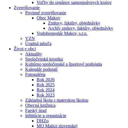
Voľby do orgánov samosprávnych krajov
Zverejňovanie
Povinné zverejňovanie
Obec Makov
Zmluvy, faktúry, objednávky
Archív zmluvy, faktúry, objednávky
Vodohospodár Makov, s.r.o.
VZN
Úradná tabuľa
Život v obci
Aktuality
Spoločenská kronika
Kultúrno spoločenské a športové podujatia
Kalendár podujatí
Fotogaléria
Rok 2026
Rok 2025
Rok 2024
Rok 2023
Základná škola s materskou školou
Obecná knižnica
Farský úrad
Inštitúcie a organizácie
DHZo
MO Matice slovenskej