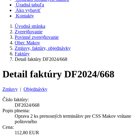
Úradná tabuľa
Ako vybaviť
Kontakty
Úvodná stránka
Zverejňovanie
Povinné zverejňovanie
Obec Makov
Zmluvy, faktúry, objednávky
Faktúry
Detail faktúry DF2024/668
Detail faktúry DF2024/668
Zmluvy
|
Objednávky
Číslo faktúry:
DF2024/668
Popis plnenia:
Oprava 2 ks prenosných terminálov pre CSS Makov vrátane
poštovného
Cena:
112,80 EUR