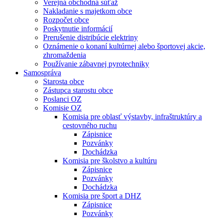
Verejná obchodná súťaž
Nakladanie s majetkom obce
Rozpočet obce
Poskytnutie informácií
Prerušenie distribúcie elektriny
Oznámenie o konaní kultúrnej alebo športovej akcie,
zhromaždenia
Používanie zábavnej pyrotechniky
Samospráva
Starosta obce
Zástupca starostu obce
Poslanci OZ
Komisie OZ
Komisia pre oblasť výstavby, infraštruktúry a
cestovného ruchu
Zápisnice
Pozvánky
Dochádzka
Komisia pre školstvo a kultúru
Zápisnice
Pozvánky
Dochádzka
Komisia pre šport a DHZ
Zápisnice
Pozvánky