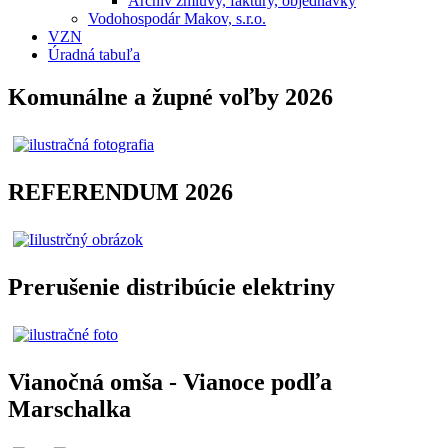
Archív zmluvy, faktúry, objednávky
Vodohospodár Makov, s.r.o.
VZN
Úradná tabuľa
Komunálne a župné voľby 2026
REFERENDUM 2026
Prerušenie distribúcie elektriny
Vianočná omša - Vianoce podľa
Marschalka