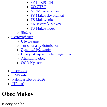
SZTP ZPCCH
ZO ZTŠČ
N.F.Makové zrnká
FS Makovský prameň
FS Makovanka
ŠK Javorník Makov
FS Makovníček
Služby
Cestovný ruch
Ubytovanie
Turistika a cykloturistika
Zjazdové lyžovanie
Beskydsko-javornícka magistrála
Atraktivity obce
OCR Kysuce
Facebook
SMS info
​ kalendár zberov 2026
Hľadať
Obec Makov
letecký pohľad