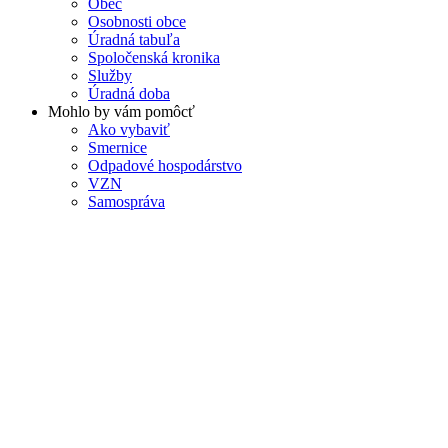
Obec
Osobnosti obce
Úradná tabuľa
Spoločenská kronika
Služby
Úradná doba
Mohlo by vám pomôcť
Ako vybaviť
Smernice
Odpadové hospodárstvo
VZN
Samospráva