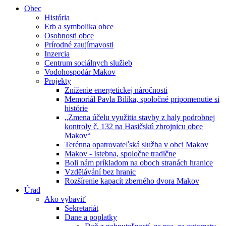
Obec
História
Erb a symbolika obce
Osobnosti obce
Prírodné zaujímavosti
Inzercia
Centrum sociálnych služieb
Vodohospodár Makov
Projekty
Zníženie energetickej náročnosti
Memoriál Pavla Bilíka, spoločné pripomenutie si
histórie
„Zmena účelu využitia stavby z haly podrobnej
kontroly č. 132 na Hasičskú zbrojnicu obce
Makov“
Terénna opatrovateľská služba v obci Makov
Makov - Istebna, spoločne tradične
Boli nám príkladom na oboch stranách hranice
Vzdělávání bez hranic
Rozšírenie kapacít zberného dvora Makov
Úrad
Ako vybaviť
Sekretariát
Dane a poplatky