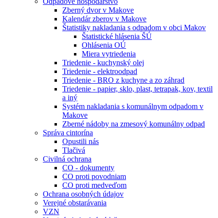
Odpadové hospodárstvo
Zberný dvor v Makove
Kalendár zberov v Makove
Štatistiky nakladania s odpadom v obci Makov
Štatistické hlásenia ŠÚ
Ohlásenia OÚ
Miera vytriedenia
Triedenie - kuchynský olej
Triedenie - elektroodpad
Triedenie - BRO z kuchyne a zo záhrad
Triedenie - papier, sklo, plast, tetrapak, kov, textil
a iný
Systém nakladania s komunálnym odpadom v
Makove
Zberné nádoby na zmesový komunálny odpad
Správa cintorína
Opustili nás
Tlačivá
Civilná ochrana
CO - dokumenty
CO proti povodniam
CO proti medveďom
Ochrana osobných údajov
Verejné obstarávania
VZN