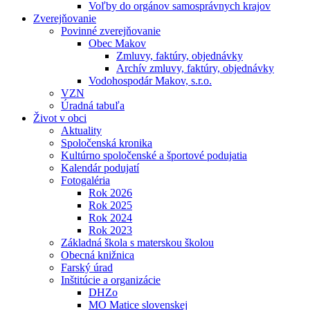
Voľby do orgánov samosprávnych krajov
Zverejňovanie
Povinné zverejňovanie
Obec Makov
Zmluvy, faktúry, objednávky
Archív zmluvy, faktúry, objednávky
Vodohospodár Makov, s.r.o.
VZN
Úradná tabuľa
Život v obci
Aktuality
Spoločenská kronika
Kultúrno spoločenské a športové podujatia
Kalendár podujatí
Fotogaléria
Rok 2026
Rok 2025
Rok 2024
Rok 2023
Základná škola s materskou školou
Obecná knižnica
Farský úrad
Inštitúcie a organizácie
DHZo
MO Matice slovenskej