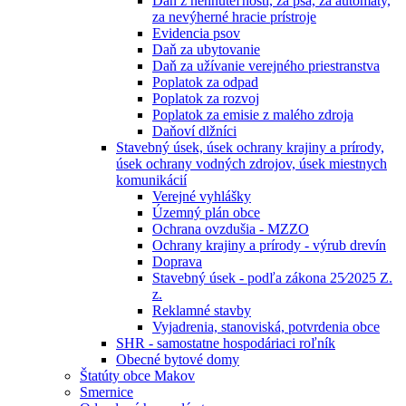
Daň z nehnuteľností, za psa, za automaty,
za nevýherné hracie prístroje
Evidencia psov
Daň za ubytovanie
Daň za užívanie verejného priestranstva
Poplatok za odpad
Poplatok za rozvoj
Poplatok za emisie z malého zdroja
Daňoví dlžníci
Stavebný úsek, úsek ochrany krajiny a prírody,
úsek ochrany vodných zdrojov, úsek miestnych
komunikácií
Verejné vyhlášky
Územný plán obce
Ochrana ovzdušia - MZZO
Ochrany krajiny a prírody - výrub drevín
Doprava
Stavebný úsek - podľa zákona 25⁄2025 Z.
z.
Reklamné stavby
Vyjadrenia, stanoviská, potvrdenia obce
SHR - samostatne hospodáriaci roľník
Obecné bytové domy
Štatúty obce Makov
Smernice