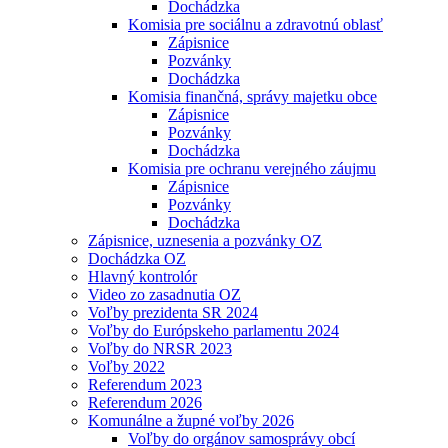
Dochádzka
Komisia pre sociálnu a zdravotnú oblasť
Zápisnice
Pozvánky
Dochádzka
Komisia finančná, správy majetku obce
Zápisnice
Pozvánky
Dochádzka
Komisia pre ochranu verejného záujmu
Zápisnice
Pozvánky
Dochádzka
Zápisnice, uznesenia a pozvánky OZ
Dochádzka OZ
Hlavný kontrolór
Video zo zasadnutia OZ
Voľby prezidenta SR 2024
Voľby do Európskeho parlamentu 2024
Voľby do NRSR 2023
Voľby 2022
Referendum 2023
Referendum 2026
Komunálne a župné voľby 2026
Voľby do orgánov samosprávy obcí