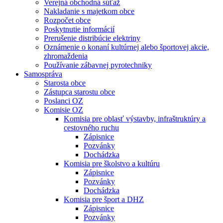
Verejná obchodná súťaž
Nakladanie s majetkom obce
Rozpočet obce
Poskytnutie informácií
Prerušenie distribúcie elektriny
Oznámenie o konaní kultúrnej alebo športovej akcie,
zhromaždenia
Používanie zábavnej pyrotechniky
Samospráva
Starosta obce
Zástupca starostu obce
Poslanci OZ
Komisie OZ
Komisia pre oblasť výstavby, infraštruktúry a
cestovného ruchu
Zápisnice
Pozvánky
Dochádzka
Komisia pre školstvo a kultúru
Zápisnice
Pozvánky
Dochádzka
Komisia pre šport a DHZ
Zápisnice
Pozvánky