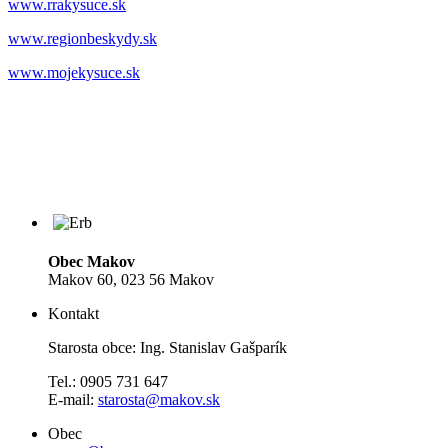
www.rrakysuce.sk
www.regionbeskydy.sk
www.mojekysuce.sk
Obec Makov
Makov 60, 023 56 Makov
Kontakt
Starosta obce: Ing. Stanislav Gašparík
Tel.: 0905 731 647
E-mail:
starosta@makov.sk
Obec