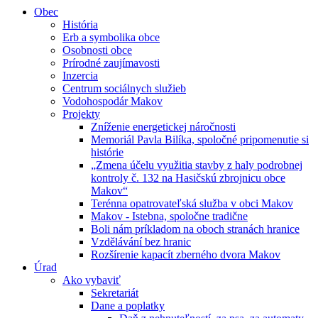
Obec
História
Erb a symbolika obce
Osobnosti obce
Prírodné zaujímavosti
Inzercia
Centrum sociálnych služieb
Vodohospodár Makov
Projekty
Zníženie energetickej náročnosti
Memoriál Pavla Bilíka, spoločné pripomenutie si
histórie
„Zmena účelu využitia stavby z haly podrobnej
kontroly č. 132 na Hasičskú zbrojnicu obce
Makov“
Terénna opatrovateľská služba v obci Makov
Makov - Istebna, spoločne tradične
Boli nám príkladom na oboch stranách hranice
Vzdělávání bez hranic
Rozšírenie kapacít zberného dvora Makov
Úrad
Ako vybaviť
Sekretariát
Dane a poplatky