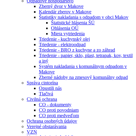
Odpadové hospodárstvo
Zberný dvor v Makove
Kalendár zberov v Makove
Štatistiky nakladania s odpadom v obci Makov
Štatistické hlásenia ŠÚ
Ohlásenia OÚ
Miera vytriedenia
Triedenie - kuchynský olej
Triedenie - elektroodpad
Triedenie - BRO z kuchyne a zo záhrad
Triedenie - papier, sklo, plast, tetrapak, kov, textil
a iný
Systém nakladania s komunálnym odpadom v
Makove
Zberné nádoby na zmesový komunálny odpad
Správa cintorína
Opustili nás
Tlačivá
Civilná ochrana
CO - dokumenty
CO proti povodniam
CO proti medveďom
Ochrana osobných údajov
Verejné obstarávania
VZN