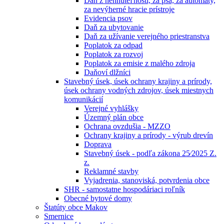
Daň z nehnuteľností, za psa, za automaty,
za nevýherné hracie prístroje
Evidencia psov
Daň za ubytovanie
Daň za užívanie verejného priestranstva
Poplatok za odpad
Poplatok za rozvoj
Poplatok za emisie z malého zdroja
Daňoví dlžníci
Stavebný úsek, úsek ochrany krajiny a prírody,
úsek ochrany vodných zdrojov, úsek miestnych
komunikácií
Verejné vyhlášky
Územný plán obce
Ochrana ovzdušia - MZZO
Ochrany krajiny a prírody - výrub drevín
Doprava
Stavebný úsek - podľa zákona 25⁄2025 Z.
z.
Reklamné stavby
Vyjadrenia, stanoviská, potvrdenia obce
SHR - samostatne hospodáriaci roľník
Obecné bytové domy
Štatúty obce Makov
Smernice