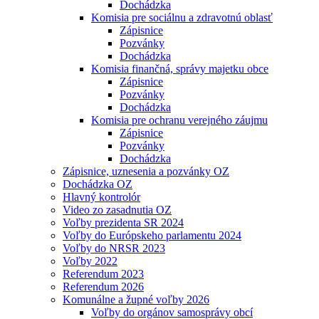
Dochádzka
Komisia pre sociálnu a zdravotnú oblasť
Zápisnice
Pozvánky
Dochádzka
Komisia finančná, správy majetku obce
Zápisnice
Pozvánky
Dochádzka
Komisia pre ochranu verejného záujmu
Zápisnice
Pozvánky
Dochádzka
Zápisnice, uznesenia a pozvánky OZ
Dochádzka OZ
Hlavný kontrolór
Video zo zasadnutia OZ
Voľby prezidenta SR 2024
Voľby do Európskeho parlamentu 2024
Voľby do NRSR 2023
Voľby 2022
Referendum 2023
Referendum 2026
Komunálne a župné voľby 2026
Voľby do orgánov samosprávy obcí