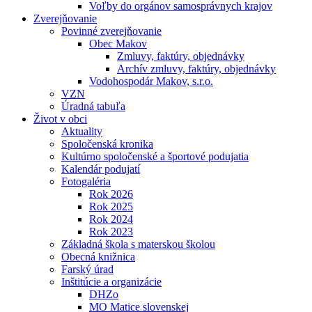
Voľby do orgánov samosprávnych krajov
Zverejňovanie
Povinné zverejňovanie
Obec Makov
Zmluvy, faktúry, objednávky
Archív zmluvy, faktúry, objednávky
Vodohospodár Makov, s.r.o.
VZN
Úradná tabuľa
Život v obci
Aktuality
Spoločenská kronika
Kultúrno spoločenské a športové podujatia
Kalendár podujatí
Fotogaléria
Rok 2026
Rok 2025
Rok 2024
Rok 2023
Základná škola s materskou školou
Obecná knižnica
Farský úrad
Inštitúcie a organizácie
DHZo
MO Matice slovenskej