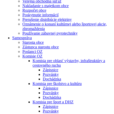
Verejná obchodná súťaž
Nakladanie s majetkom obce
Rozpočet obce
Poskytnutie informácií
Prerušenie distribúcie elektriny
Oznámenie o konaní kultúrnej alebo športovej akcie,
zhromaždenia
Používanie zábavnej pyrotechniky
Samospráva
Starosta obce
Zástupca starostu obce
Poslanci OZ
Komisie OZ
Komisia pre oblasť výstavby, infraštruktúry a
cestovného ruchu
Zápisnice
Pozvánky
Dochádzka
Komisia pre školstvo a kultúru
Zápisnice
Pozvánky
Dochádzka
Komisia pre šport a DHZ
Zápisnice
Pozvánky