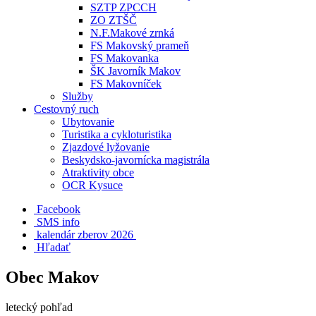
SZTP ZPCCH
ZO ZTŠČ
N.F.Makové zrnká
FS Makovský prameň
FS Makovanka
ŠK Javorník Makov
FS Makovníček
Služby
Cestovný ruch
Ubytovanie
Turistika a cykloturistika
Zjazdové lyžovanie
Beskydsko-javornícka magistrála
Atraktivity obce
OCR Kysuce
Facebook
SMS info
​ kalendár zberov 2026
Hľadať
Obec Makov
letecký pohľad