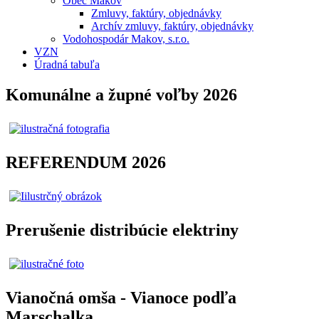
Obec Makov
Zmluvy, faktúry, objednávky
Archív zmluvy, faktúry, objednávky
Vodohospodár Makov, s.r.o.
VZN
Úradná tabuľa
Komunálne a župné voľby 2026
REFERENDUM 2026
Prerušenie distribúcie elektriny
Vianočná omša - Vianoce podľa
Marschalka