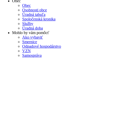
Obec
Obec
Osobnosti obce
Úradná tabuľa
Spoločenská kronika
Služby
Úradná doba
Mohlo by vám pomôcť
Ako vybaviť
Smernice
Odpadové hospodárstvo
VZN
Samospráva