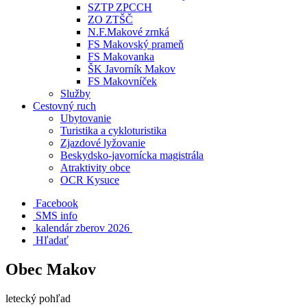
SZTP ZPCCH
ZO ZTŠČ
N.F.Makové zrnká
FS Makovský prameň
FS Makovanka
ŠK Javorník Makov
FS Makovníček
Služby
Cestovný ruch
Ubytovanie
Turistika a cykloturistika
Zjazdové lyžovanie
Beskydsko-javornícka magistrála
Atraktivity obce
OCR Kysuce
Facebook
SMS info
​ kalendár zberov 2026
Hľadať
Obec Makov
letecký pohľad