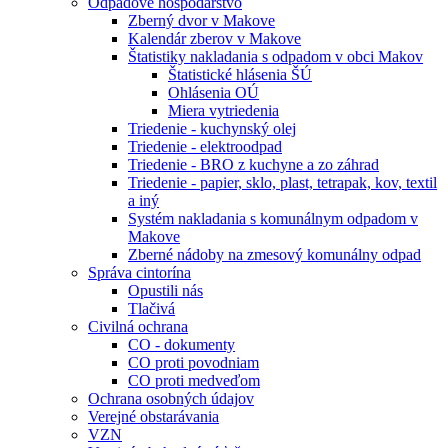
Odpadové hospodárstvo
Zberný dvor v Makove
Kalendár zberov v Makove
Štatistiky nakladania s odpadom v obci Makov
Štatistické hlásenia ŠÚ
Ohlásenia OÚ
Miera vytriedenia
Triedenie - kuchynský olej
Triedenie - elektroodpad
Triedenie - BRO z kuchyne a zo záhrad
Triedenie - papier, sklo, plast, tetrapak, kov, textil
a iný
Systém nakladania s komunálnym odpadom v
Makove
Zberné nádoby na zmesový komunálny odpad
Správa cintorína
Opustili nás
Tlačivá
Civilná ochrana
CO - dokumenty
CO proti povodniam
CO proti medveďom
Ochrana osobných údajov
Verejné obstarávania
VZN