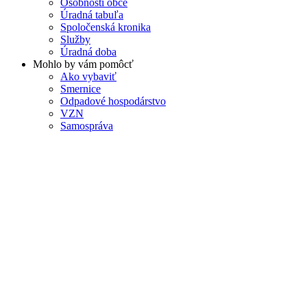
Osobnosti obce
Úradná tabuľa
Spoločenská kronika
Služby
Úradná doba
Mohlo by vám pomôcť
Ako vybaviť
Smernice
Odpadové hospodárstvo
VZN
Samospráva