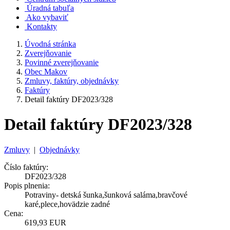
Úradná tabuľa
Ako vybaviť
Kontakty
Úvodná stránka
Zverejňovanie
Povinné zverejňovanie
Obec Makov
Zmluvy, faktúry, objednávky
Faktúry
Detail faktúry DF2023/328
Detail faktúry DF2023/328
Zmluvy
|
Objednávky
Číslo faktúry:
DF2023/328
Popis plnenia:
Potraviny- detská šunka,šunková saláma,bravčové
karé,plece,hovädzie zadné
Cena:
619,93 EUR