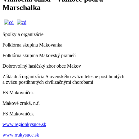
Marschalka
Spolky a organizácie
Folklórna skupina Makovanka
Folklórna skupina Makovský prameň
Dobrovoľný hasičský zbor obce Makov
Základná organizácia Slovenského zväzu telesne postihnutých
a zväzu postihnutých civilizačnými chorobami
FS Makovníček
Makové zrnká, n.f.
FS Makovníček
www.regionkysuce.sk
www.rrakysuce.sk