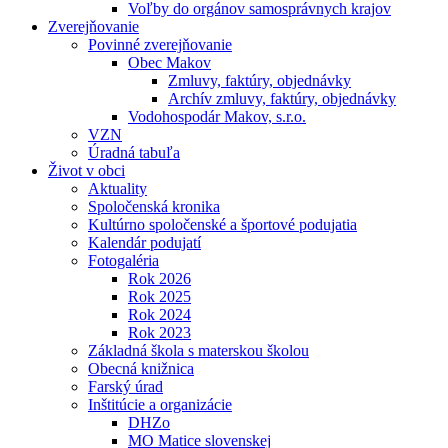
Voľby do orgánov samosprávnych krajov
Zverejňovanie
Povinné zverejňovanie
Obec Makov
Zmluvy, faktúry, objednávky
Archív zmluvy, faktúry, objednávky
Vodohospodár Makov, s.r.o.
VZN
Úradná tabuľa
Život v obci
Aktuality
Spoločenská kronika
Kultúrno spoločenské a športové podujatia
Kalendár podujatí
Fotogaléria
Rok 2026
Rok 2025
Rok 2024
Rok 2023
Základná škola s materskou školou
Obecná knižnica
Farský úrad
Inštitúcie a organizácie
DHZo
MO Matice slovenskej