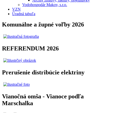
Archív zmluvy, faktúry, objednávky
Vodohospodár Makov, s.r.o.
VZN
Úradná tabuľa
Komunálne a župné voľby 2026
REFERENDUM 2026
Prerušenie distribúcie elektriny
Vianočná omša - Vianoce podľa
Marschalka