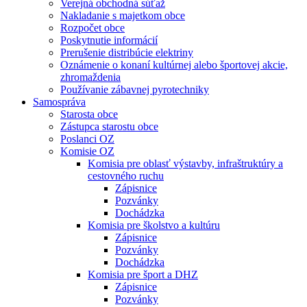
Verejná obchodná súťaž
Nakladanie s majetkom obce
Rozpočet obce
Poskytnutie informácií
Prerušenie distribúcie elektriny
Oznámenie o konaní kultúrnej alebo športovej akcie,
zhromaždenia
Používanie zábavnej pyrotechniky
Samospráva
Starosta obce
Zástupca starostu obce
Poslanci OZ
Komisie OZ
Komisia pre oblasť výstavby, infraštruktúry a
cestovného ruchu
Zápisnice
Pozvánky
Dochádzka
Komisia pre školstvo a kultúru
Zápisnice
Pozvánky
Dochádzka
Komisia pre šport a DHZ
Zápisnice
Pozvánky