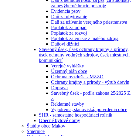
Daň z nehnuteľností, za psa, za automaty,
za nevýherné hracie prístroje
Evidencia psov
Daň za ubytovanie
Daň za užívanie verejného priestranstva
Poplatok za odpad
Poplatok za rozvoj
Poplatok za emisie z malého zdroja
Daňoví dlžníci
Stavebný úsek, úsek ochrany krajiny a prírody,
úsek ochrany vodných zdrojov, úsek miestnych
komunikácií
Verejné vyhlášky
Územný plán obce
Ochrana ovzdušia - MZZO
Ochrany krajiny a prírody - výrub drevín
Doprava
Stavebný úsek - podľa zákona 25⁄2025 Z.
z.
Reklamné stavby
Vyjadrenia, stanoviská, potvrdenia obce
SHR - samostatne hospodáriaci roľník
Obecné bytové domy
Štatúty obce Makov
Smernice