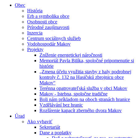
Obec
História
Erb a symbolika obce
Osobnosti obce
Prírodné zaujímavosti
Inzercia
Centrum sociálnych služieb
Vodohospodár Makov
Projekty
Zníženie energetickej náročnosti
Memoriál Pavla Bilíka, spoločné pripomenutie si
histórie
„Zmena účelu využitia stavby z haly podrobnej
kontroly č. 132 na Hasičskú zbrojnicu obce
Makov“
Terénna opatrovateľská služba v obci Makov
Makov - Istebna, spoločne tradične
Boli nám príkladom na oboch stranách hranice
Vzdělávání bez hranic
Rozšírenie kapacít zberného dvora Makov
Úrad
Ako vybaviť
Sekretariát
Dane a poplatky