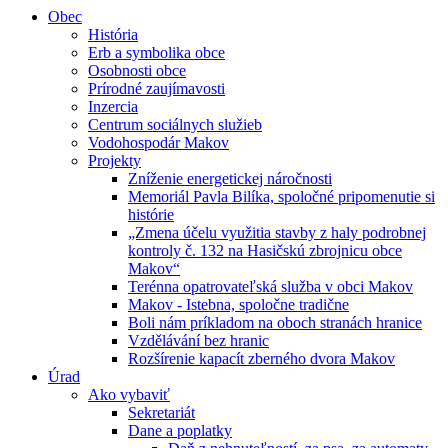
Obec
História
Erb a symbolika obce
Osobnosti obce
Prírodné zaujímavosti
Inzercia
Centrum sociálnych služieb
Vodohospodár Makov
Projekty
Zníženie energetickej náročnosti
Memoriál Pavla Bilíka, spoločné pripomenutie si
histórie
„Zmena účelu využitia stavby z haly podrobnej
kontroly č. 132 na Hasičskú zbrojnicu obce
Makov“
Terénna opatrovateľská služba v obci Makov
Makov - Istebna, spoločne tradične
Boli nám príkladom na oboch stranách hranice
Vzdělávání bez hranic
Rozšírenie kapacít zberného dvora Makov
Úrad
Ako vybaviť
Sekretariát
Dane a poplatky