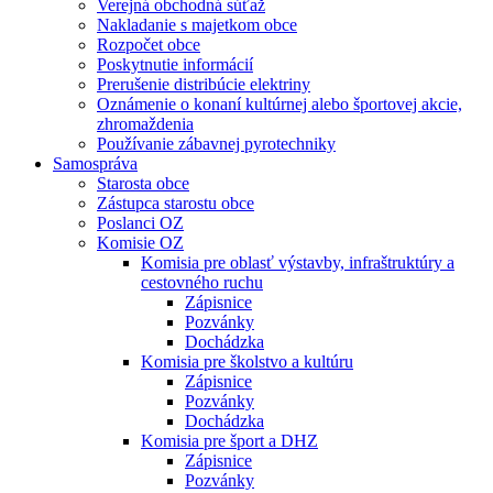
Verejná obchodná súťaž
Nakladanie s majetkom obce
Rozpočet obce
Poskytnutie informácií
Prerušenie distribúcie elektriny
Oznámenie o konaní kultúrnej alebo športovej akcie,
zhromaždenia
Používanie zábavnej pyrotechniky
Samospráva
Starosta obce
Zástupca starostu obce
Poslanci OZ
Komisie OZ
Komisia pre oblasť výstavby, infraštruktúry a
cestovného ruchu
Zápisnice
Pozvánky
Dochádzka
Komisia pre školstvo a kultúru
Zápisnice
Pozvánky
Dochádzka
Komisia pre šport a DHZ
Zápisnice
Pozvánky