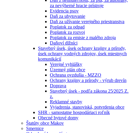
Daň z nehnuteľností, za psa, za automaty,
za nevýherné hracie prístroje
Evidencia psov
Daň za ubytovanie
Daň za užívanie verejného priestranstva
Poplatok za odpad
Poplatok za rozvoj
Poplatok za emisie z malého zdroja
Daňoví dlžníci
Stavebný úsek, úsek ochrany krajiny a prírody,
úsek ochrany vodných zdrojov, úsek miestnych
komunikácií
Verejné vyhlášky
Územný plán obce
Ochrana ovzdušia - MZZO
Ochrany krajiny a prírody - výrub drevín
Doprava
Stavebný úsek - podľa zákona 25⁄2025 Z.
z.
Reklamné stavby
Vyjadrenia, stanoviská, potvrdenia obce
SHR - samostatne hospodáriaci roľník
Obecné bytové domy
Štatúty obce Makov
Smernice