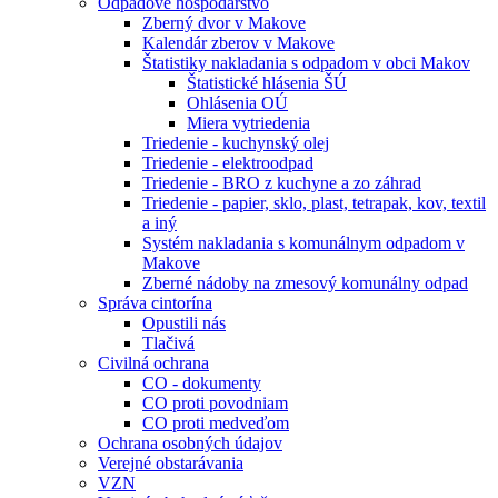
Odpadové hospodárstvo
Zberný dvor v Makove
Kalendár zberov v Makove
Štatistiky nakladania s odpadom v obci Makov
Štatistické hlásenia ŠÚ
Ohlásenia OÚ
Miera vytriedenia
Triedenie - kuchynský olej
Triedenie - elektroodpad
Triedenie - BRO z kuchyne a zo záhrad
Triedenie - papier, sklo, plast, tetrapak, kov, textil
a iný
Systém nakladania s komunálnym odpadom v
Makove
Zberné nádoby na zmesový komunálny odpad
Správa cintorína
Opustili nás
Tlačivá
Civilná ochrana
CO - dokumenty
CO proti povodniam
CO proti medveďom
Ochrana osobných údajov
Verejné obstarávania
VZN