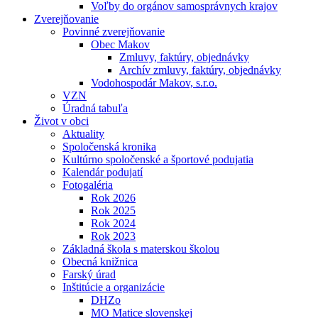
Voľby do orgánov samosprávnych krajov
Zverejňovanie
Povinné zverejňovanie
Obec Makov
Zmluvy, faktúry, objednávky
Archív zmluvy, faktúry, objednávky
Vodohospodár Makov, s.r.o.
VZN
Úradná tabuľa
Život v obci
Aktuality
Spoločenská kronika
Kultúrno spoločenské a športové podujatia
Kalendár podujatí
Fotogaléria
Rok 2026
Rok 2025
Rok 2024
Rok 2023
Základná škola s materskou školou
Obecná knižnica
Farský úrad
Inštitúcie a organizácie
DHZo
MO Matice slovenskej