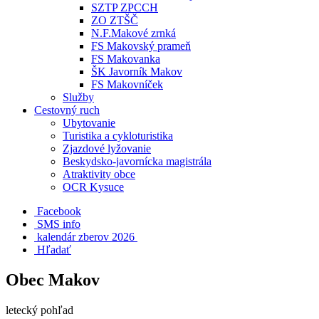
SZTP ZPCCH
ZO ZTŠČ
N.F.Makové zrnká
FS Makovský prameň
FS Makovanka
ŠK Javorník Makov
FS Makovníček
Služby
Cestovný ruch
Ubytovanie
Turistika a cykloturistika
Zjazdové lyžovanie
Beskydsko-javornícka magistrála
Atraktivity obce
OCR Kysuce
Facebook
SMS info
​ kalendár zberov 2026
Hľadať
Obec Makov
letecký pohľad