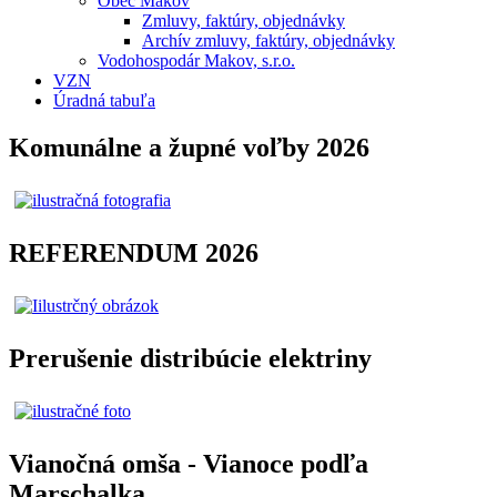
Obec Makov
Zmluvy, faktúry, objednávky
Archív zmluvy, faktúry, objednávky
Vodohospodár Makov, s.r.o.
VZN
Úradná tabuľa
Komunálne a župné voľby 2026
REFERENDUM 2026
Prerušenie distribúcie elektriny
Vianočná omša - Vianoce podľa
Marschalka