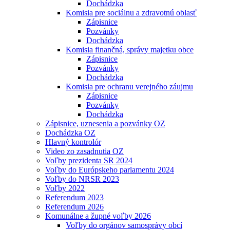
Dochádzka
Komisia pre sociálnu a zdravotnú oblasť
Zápisnice
Pozvánky
Dochádzka
Komisia finančná, správy majetku obce
Zápisnice
Pozvánky
Dochádzka
Komisia pre ochranu verejného záujmu
Zápisnice
Pozvánky
Dochádzka
Zápisnice, uznesenia a pozvánky OZ
Dochádzka OZ
Hlavný kontrolór
Video zo zasadnutia OZ
Voľby prezidenta SR 2024
Voľby do Európskeho parlamentu 2024
Voľby do NRSR 2023
Voľby 2022
Referendum 2023
Referendum 2026
Komunálne a župné voľby 2026
Voľby do orgánov samosprávy obcí