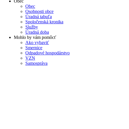
Obec
Obec
Osobnosti obce
Úradná tabuľa
Spoločenská kronika
Služby
Úradná doba
Mohlo by vám pomôcť
Ako vybaviť
Smernice
Odpadové hospodárstvo
VZN
Samospráva