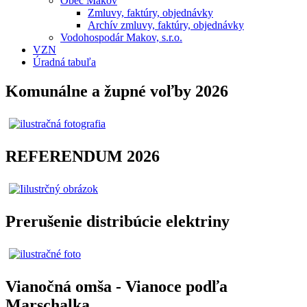
Obec Makov
Zmluvy, faktúry, objednávky
Archív zmluvy, faktúry, objednávky
Vodohospodár Makov, s.r.o.
VZN
Úradná tabuľa
Komunálne a župné voľby 2026
REFERENDUM 2026
Prerušenie distribúcie elektriny
Vianočná omša - Vianoce podľa
Marschalka