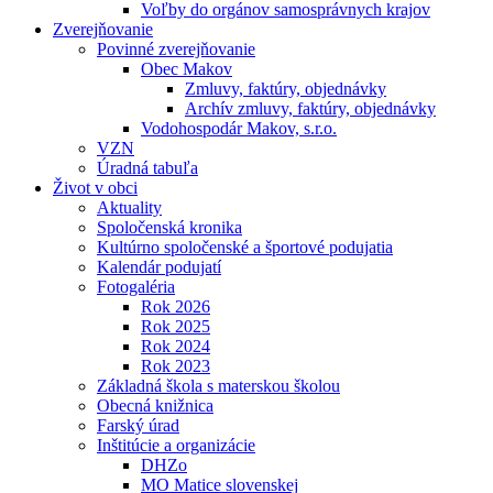
Voľby do orgánov samosprávnych krajov
Zverejňovanie
Povinné zverejňovanie
Obec Makov
Zmluvy, faktúry, objednávky
Archív zmluvy, faktúry, objednávky
Vodohospodár Makov, s.r.o.
VZN
Úradná tabuľa
Život v obci
Aktuality
Spoločenská kronika
Kultúrno spoločenské a športové podujatia
Kalendár podujatí
Fotogaléria
Rok 2026
Rok 2025
Rok 2024
Rok 2023
Základná škola s materskou školou
Obecná knižnica
Farský úrad
Inštitúcie a organizácie
DHZo
MO Matice slovenskej