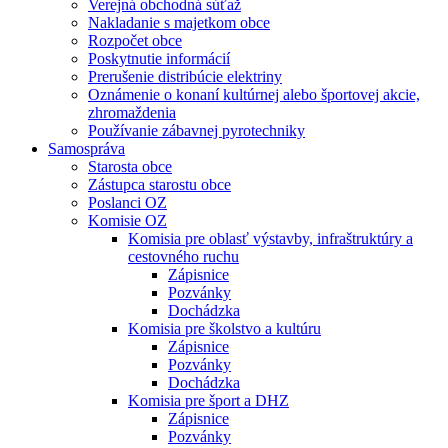
Verejná obchodná súťaž
Nakladanie s majetkom obce
Rozpočet obce
Poskytnutie informácií
Prerušenie distribúcie elektriny
Oznámenie o konaní kultúrnej alebo športovej akcie,
zhromaždenia
Používanie zábavnej pyrotechniky
Samospráva
Starosta obce
Zástupca starostu obce
Poslanci OZ
Komisie OZ
Komisia pre oblasť výstavby, infraštruktúry a
cestovného ruchu
Zápisnice
Pozvánky
Dochádzka
Komisia pre školstvo a kultúru
Zápisnice
Pozvánky
Dochádzka
Komisia pre šport a DHZ
Zápisnice
Pozvánky