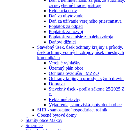
Daň z nehnuteľností, za psa, za automaty,
za nevýherné hracie prístroje
Evidencia psov
Daň za ubytovanie
Daň za užívanie verejného priestranstva
Poplatok za odpad
Poplatok za rozvoj
Poplatok za emisie z malého zdroja
Daňoví dlžníci
Stavebný úsek, úsek ochrany krajiny a prírody,
úsek ochrany vodných zdrojov, úsek miestnych
komunikácií
Verejné vyhlášky
Územný plán obce
Ochrana ovzdušia - MZZO
Ochrany krajiny a prírody - výrub drevín
Doprava
Stavebný úsek - podľa zákona 25⁄2025 Z.
z.
Reklamné stavby
Vyjadrenia, stanoviská, potvrdenia obce
SHR - samostatne hospodáriaci roľník
Obecné bytové domy
Štatúty obce Makov
Smernice