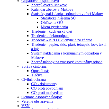
Odpadové hospodárstvo
Zberný dvor v Makove
Kalendár zberov v Makove
Štatistiky nakladania s odpadom v obci Makov
Štatistické hlásenia ŠÚ
Ohlásenia OÚ
Miera vytriedenia
Triedenie - kuchynský olej
Triedenie - elektroodpad
Triedenie - BRO z kuchyne a zo záhrad
Triedenie - papier, sklo, plast, tetrapak, kov, textil
a iný
Systém nakladania s komunálnym odpadom v
Makove
Zberné nádoby na zmesový komunálny odpad
Správa cintorína
Opustili nás
Tlačivá
Civilná ochrana
CO - dokumenty
CO proti povodniam
CO proti medveďom
Ochrana osobných údajov
Verejné obstarávania
VZN