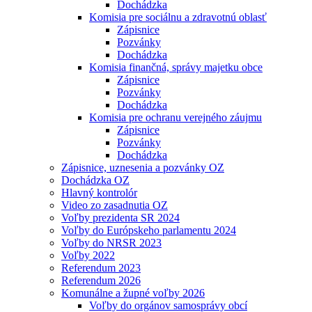
Dochádzka
Komisia pre sociálnu a zdravotnú oblasť
Zápisnice
Pozvánky
Dochádzka
Komisia finančná, správy majetku obce
Zápisnice
Pozvánky
Dochádzka
Komisia pre ochranu verejného záujmu
Zápisnice
Pozvánky
Dochádzka
Zápisnice, uznesenia a pozvánky OZ
Dochádzka OZ
Hlavný kontrolór
Video zo zasadnutia OZ
Voľby prezidenta SR 2024
Voľby do Európskeho parlamentu 2024
Voľby do NRSR 2023
Voľby 2022
Referendum 2023
Referendum 2026
Komunálne a župné voľby 2026
Voľby do orgánov samosprávy obcí