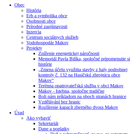
Obec
História
Erb a symbolika obce
Osobnosti obce
Prírodné zaujímavosti
Inzercia
Centrum sociálnych služieb
Vodohospodár Makov
Projekty
Zníženie energetickej náročnosti
Memoriál Pavla Bilíka, spoločné pripomenutie si
histórie
„Zmena účelu využitia stavby z haly podrobnej
kontroly č. 132 na Hasičskú zbrojnicu obce
Makov“
Terénna opatrovateľská služba v obci Makov
Makov - Istebna, spoločne tradične
Boli nám príkladom na oboch stranách hranice
Vzdělávání bez hranic
Rozšírenie kapacít zberného dvora Makov
Úrad
Ako vybaviť
Sekretariát
Dane a poplatky