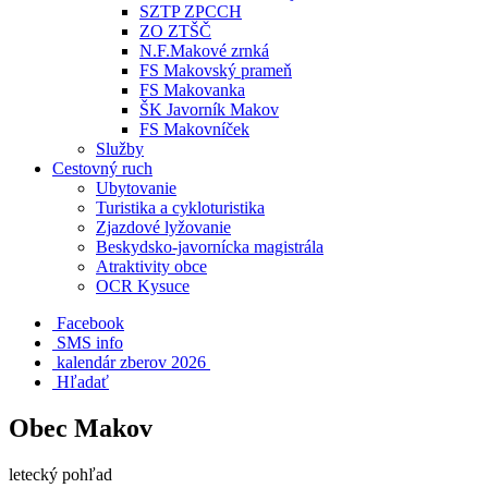
SZTP ZPCCH
ZO ZTŠČ
N.F.Makové zrnká
FS Makovský prameň
FS Makovanka
ŠK Javorník Makov
FS Makovníček
Služby
Cestovný ruch
Ubytovanie
Turistika a cykloturistika
Zjazdové lyžovanie
Beskydsko-javornícka magistrála
Atraktivity obce
OCR Kysuce
Facebook
SMS info
​ kalendár zberov 2026
Hľadať
Obec Makov
letecký pohľad