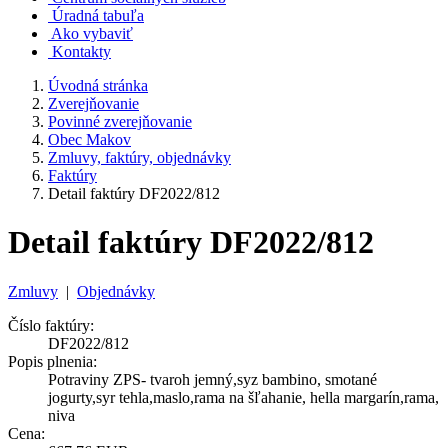
Úradná tabuľa
Ako vybaviť
Kontakty
Úvodná stránka
Zverejňovanie
Povinné zverejňovanie
Obec Makov
Zmluvy, faktúry, objednávky
Faktúry
Detail faktúry DF2022/812
Detail faktúry DF2022/812
Zmluvy
|
Objednávky
Číslo faktúry:
DF2022/812
Popis plnenia:
Potraviny ZPS- tvaroh jemný,syz bambino, smotané
jogurty,syr tehla,maslo,rama na šľahanie, hella margarín,rama,
niva
Cena: