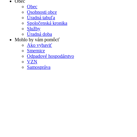
Obec
Obec
Osobnosti obce
Úradná tabuľa
Spoločenská kronika
Služby
Úradná doba
Mohlo by vám pomôcť
Ako vybaviť
Smernice
Odpadové hospodárstvo
VZN
Samospráva