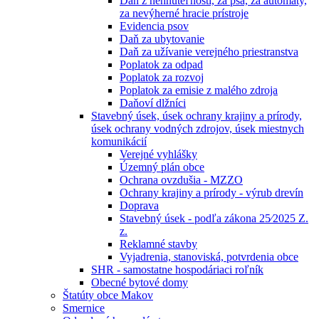
Daň z nehnuteľností, za psa, za automaty,
za nevýherné hracie prístroje
Evidencia psov
Daň za ubytovanie
Daň za užívanie verejného priestranstva
Poplatok za odpad
Poplatok za rozvoj
Poplatok za emisie z malého zdroja
Daňoví dlžníci
Stavebný úsek, úsek ochrany krajiny a prírody,
úsek ochrany vodných zdrojov, úsek miestnych
komunikácií
Verejné vyhlášky
Územný plán obce
Ochrana ovzdušia - MZZO
Ochrany krajiny a prírody - výrub drevín
Doprava
Stavebný úsek - podľa zákona 25⁄2025 Z.
z.
Reklamné stavby
Vyjadrenia, stanoviská, potvrdenia obce
SHR - samostatne hospodáriaci roľník
Obecné bytové domy
Štatúty obce Makov
Smernice