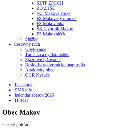
SZTP ZPCCH
ZO ZTŠČ
N.F.Makové zrnká
FS Makovský prameň
FS Makovanka
ŠK Javorník Makov
FS Makovníček
Služby
Cestovný ruch
Ubytovanie
Turistika a cykloturistika
Zjazdové lyžovanie
Beskydsko-javornícka magistrála
Atraktivity obce
OCR Kysuce
Facebook
SMS info
​ kalendár zberov 2026
Hľadať
Obec Makov
letecký pohľad