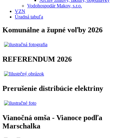
Archív zmluvy, faktúry, objednávky
Vodohospodár Makov, s.r.o.
VZN
Úradná tabuľa
Komunálne a župné voľby 2026
REFERENDUM 2026
Prerušenie distribúcie elektriny
Vianočná omša - Vianoce podľa
Marschalka