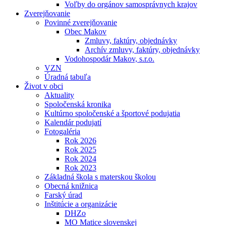
Voľby do orgánov samosprávnych krajov
Zverejňovanie
Povinné zverejňovanie
Obec Makov
Zmluvy, faktúry, objednávky
Archív zmluvy, faktúry, objednávky
Vodohospodár Makov, s.r.o.
VZN
Úradná tabuľa
Život v obci
Aktuality
Spoločenská kronika
Kultúrno spoločenské a športové podujatia
Kalendár podujatí
Fotogaléria
Rok 2026
Rok 2025
Rok 2024
Rok 2023
Základná škola s materskou školou
Obecná knižnica
Farský úrad
Inštitúcie a organizácie
DHZo
MO Matice slovenskej