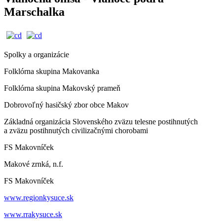
Marschalka
Spolky a organizácie
Folklórna skupina Makovanka
Folklórna skupina Makovský prameň
Dobrovoľný hasičský zbor obce Makov
Základná organizácia Slovenského zväzu telesne postihnutých
a zväzu postihnutých civilizačnými chorobami
FS Makovníček
Makové zrnká, n.f.
FS Makovníček
www.regionkysuce.sk
www.rrakysuce.sk