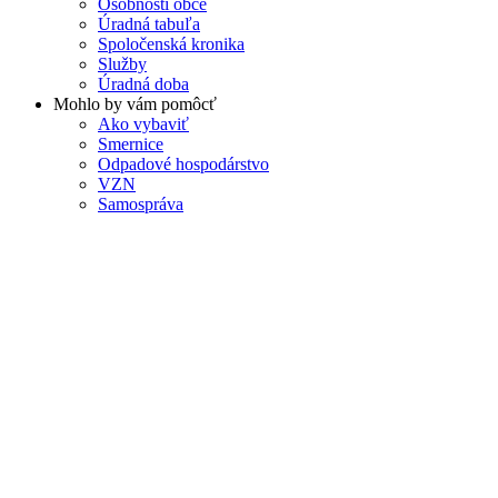
Osobnosti obce
Úradná tabuľa
Spoločenská kronika
Služby
Úradná doba
Mohlo by vám pomôcť
Ako vybaviť
Smernice
Odpadové hospodárstvo
VZN
Samospráva