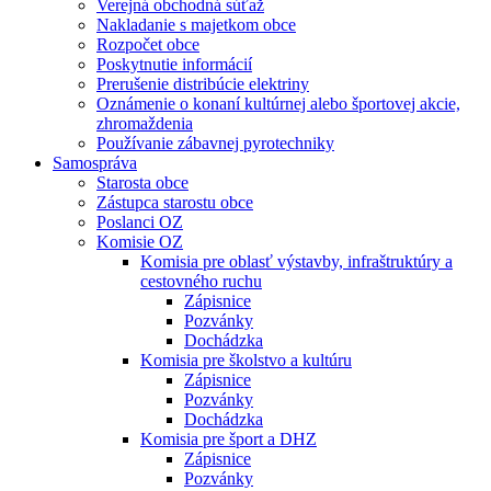
Verejná obchodná súťaž
Nakladanie s majetkom obce
Rozpočet obce
Poskytnutie informácií
Prerušenie distribúcie elektriny
Oznámenie o konaní kultúrnej alebo športovej akcie,
zhromaždenia
Používanie zábavnej pyrotechniky
Samospráva
Starosta obce
Zástupca starostu obce
Poslanci OZ
Komisie OZ
Komisia pre oblasť výstavby, infraštruktúry a
cestovného ruchu
Zápisnice
Pozvánky
Dochádzka
Komisia pre školstvo a kultúru
Zápisnice
Pozvánky
Dochádzka
Komisia pre šport a DHZ
Zápisnice
Pozvánky