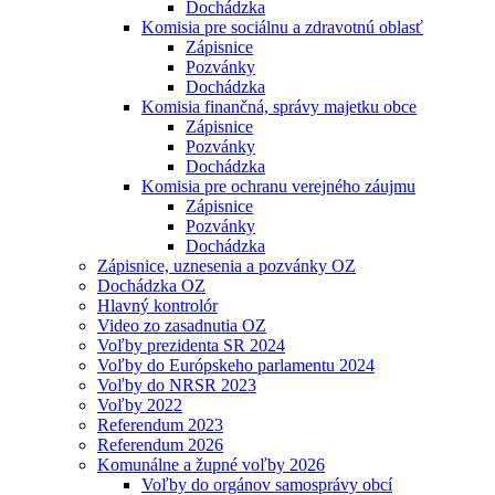
Dochádzka
Komisia pre sociálnu a zdravotnú oblasť
Zápisnice
Pozvánky
Dochádzka
Komisia finančná, správy majetku obce
Zápisnice
Pozvánky
Dochádzka
Komisia pre ochranu verejného záujmu
Zápisnice
Pozvánky
Dochádzka
Zápisnice, uznesenia a pozvánky OZ
Dochádzka OZ
Hlavný kontrolór
Video zo zasadnutia OZ
Voľby prezidenta SR 2024
Voľby do Európskeho parlamentu 2024
Voľby do NRSR 2023
Voľby 2022
Referendum 2023
Referendum 2026
Komunálne a župné voľby 2026
Voľby do orgánov samosprávy obcí