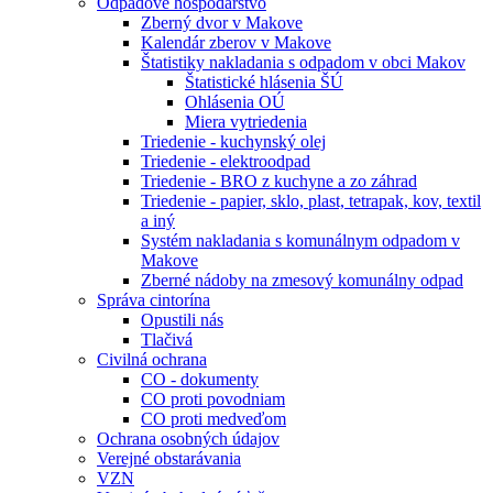
Odpadové hospodárstvo
Zberný dvor v Makove
Kalendár zberov v Makove
Štatistiky nakladania s odpadom v obci Makov
Štatistické hlásenia ŠÚ
Ohlásenia OÚ
Miera vytriedenia
Triedenie - kuchynský olej
Triedenie - elektroodpad
Triedenie - BRO z kuchyne a zo záhrad
Triedenie - papier, sklo, plast, tetrapak, kov, textil
a iný
Systém nakladania s komunálnym odpadom v
Makove
Zberné nádoby na zmesový komunálny odpad
Správa cintorína
Opustili nás
Tlačivá
Civilná ochrana
CO - dokumenty
CO proti povodniam
CO proti medveďom
Ochrana osobných údajov
Verejné obstarávania
VZN