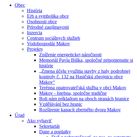
Obec
História
Erb a symbolika obce
Osobnosti obce
Prírodné zaujímavosti
Inzercia
Centrum sociálnych služieb
Vodohospodár Makov
Projekty
Zníženie energetickej náročnosti
Memoriál Pavla Bilíka, spoločné pripomenutie si
histórie
„Zmena účelu využitia stavby z haly podrobnej
kontroly č. 132 na Hasičskú zbrojnicu obce
Makov“
Terénna opatrovateľská služba v obci Makov
Makov - Istebna, spoločne tradične
Boli nám príkladom na oboch stranách hranice
Vzdělávání bez hranic
Rozšírenie kapacít zberného dvora Makov
Úrad
Ako vybaviť
Sekretariát
Dane a poplatky