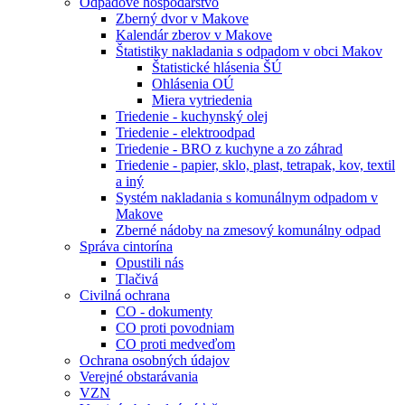
Odpadové hospodárstvo
Zberný dvor v Makove
Kalendár zberov v Makove
Štatistiky nakladania s odpadom v obci Makov
Štatistické hlásenia ŠÚ
Ohlásenia OÚ
Miera vytriedenia
Triedenie - kuchynský olej
Triedenie - elektroodpad
Triedenie - BRO z kuchyne a zo záhrad
Triedenie - papier, sklo, plast, tetrapak, kov, textil
a iný
Systém nakladania s komunálnym odpadom v
Makove
Zberné nádoby na zmesový komunálny odpad
Správa cintorína
Opustili nás
Tlačivá
Civilná ochrana
CO - dokumenty
CO proti povodniam
CO proti medveďom
Ochrana osobných údajov
Verejné obstarávania
VZN