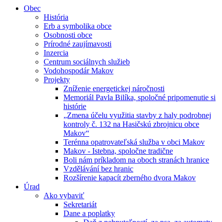
Obec
História
Erb a symbolika obce
Osobnosti obce
Prírodné zaujímavosti
Inzercia
Centrum sociálnych služieb
Vodohospodár Makov
Projekty
Zníženie energetickej náročnosti
Memoriál Pavla Bilíka, spoločné pripomenutie si
histórie
„Zmena účelu využitia stavby z haly podrobnej
kontroly č. 132 na Hasičskú zbrojnicu obce
Makov“
Terénna opatrovateľská služba v obci Makov
Makov - Istebna, spoločne tradične
Boli nám príkladom na oboch stranách hranice
Vzdělávání bez hranic
Rozšírenie kapacít zberného dvora Makov
Úrad
Ako vybaviť
Sekretariát
Dane a poplatky