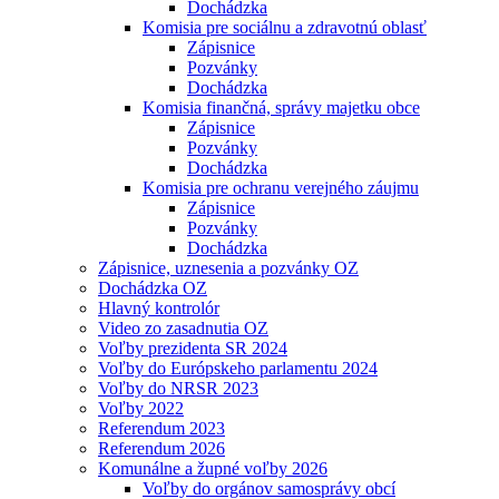
Dochádzka
Komisia pre sociálnu a zdravotnú oblasť
Zápisnice
Pozvánky
Dochádzka
Komisia finančná, správy majetku obce
Zápisnice
Pozvánky
Dochádzka
Komisia pre ochranu verejného záujmu
Zápisnice
Pozvánky
Dochádzka
Zápisnice, uznesenia a pozvánky OZ
Dochádzka OZ
Hlavný kontrolór
Video zo zasadnutia OZ
Voľby prezidenta SR 2024
Voľby do Európskeho parlamentu 2024
Voľby do NRSR 2023
Voľby 2022
Referendum 2023
Referendum 2026
Komunálne a župné voľby 2026
Voľby do orgánov samosprávy obcí