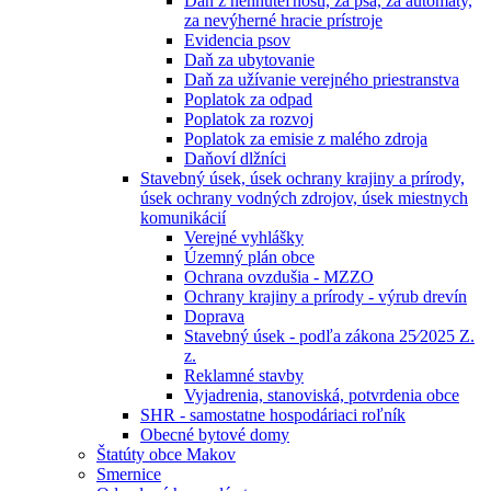
Daň z nehnuteľností, za psa, za automaty,
za nevýherné hracie prístroje
Evidencia psov
Daň za ubytovanie
Daň za užívanie verejného priestranstva
Poplatok za odpad
Poplatok za rozvoj
Poplatok za emisie z malého zdroja
Daňoví dlžníci
Stavebný úsek, úsek ochrany krajiny a prírody,
úsek ochrany vodných zdrojov, úsek miestnych
komunikácií
Verejné vyhlášky
Územný plán obce
Ochrana ovzdušia - MZZO
Ochrany krajiny a prírody - výrub drevín
Doprava
Stavebný úsek - podľa zákona 25⁄2025 Z.
z.
Reklamné stavby
Vyjadrenia, stanoviská, potvrdenia obce
SHR - samostatne hospodáriaci roľník
Obecné bytové domy
Štatúty obce Makov
Smernice