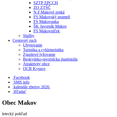
SZTP ZPCCH
ZO ZTŠČ
N.F.Makové zrnká
FS Makovský prameň
FS Makovanka
ŠK Javorník Makov
FS Makovníček
Služby
Cestovný ruch
Ubytovanie
Turistika a cykloturistika
Zjazdové lyžovanie
Beskydsko-javornícka magistrála
Atraktivity obce
OCR Kysuce
Facebook
SMS info
​ kalendár zberov 2026
Hľadať
Obec Makov
letecký pohľad