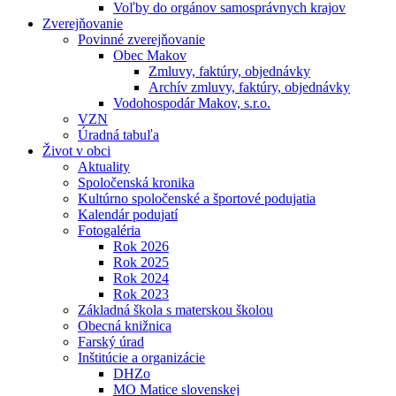
Voľby do orgánov samosprávnych krajov
Zverejňovanie
Povinné zverejňovanie
Obec Makov
Zmluvy, faktúry, objednávky
Archív zmluvy, faktúry, objednávky
Vodohospodár Makov, s.r.o.
VZN
Úradná tabuľa
Život v obci
Aktuality
Spoločenská kronika
Kultúrno spoločenské a športové podujatia
Kalendár podujatí
Fotogaléria
Rok 2026
Rok 2025
Rok 2024
Rok 2023
Základná škola s materskou školou
Obecná knižnica
Farský úrad
Inštitúcie a organizácie
DHZo
MO Matice slovenskej