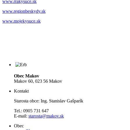
www.rrakysuce.sk
www.regionbeskydy.sk
www.mojekysuce.sk
Obec Makov
Makov 60, 023 56 Makov
Kontakt
Starosta obce: Ing. Stanislav Gašparík
Tel.: 0905 731 647
E-mail:
starosta@makov.sk
Obec