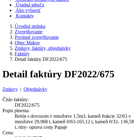
Úradná tabuľa
Ako vybaviť
Kontakty
Úvodná stránka
Zverejňovanie
Povinné zverejňovanie
Obec Makov
Zmluvy, faktúry, objednávky
Faktúry
Detail faktúry DF2022/675
Detail faktúry DF2022/675
Zmluvy
|
Objednávky
Číslo faktúry:
DF2022/675
Popis plnenia:
Betón s dovozom v množstve 1,5m3, kameň frakcie 32/63 v
množstve 29,968 t, kameň 0/63-165,12 t, kameň 0/32- 136,58
t, rúry- oprava cesty Papaje
Cena: