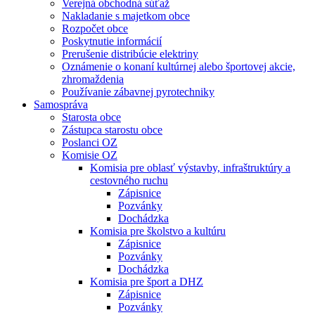
Verejná obchodná súťaž
Nakladanie s majetkom obce
Rozpočet obce
Poskytnutie informácií
Prerušenie distribúcie elektriny
Oznámenie o konaní kultúrnej alebo športovej akcie,
zhromaždenia
Používanie zábavnej pyrotechniky
Samospráva
Starosta obce
Zástupca starostu obce
Poslanci OZ
Komisie OZ
Komisia pre oblasť výstavby, infraštruktúry a
cestovného ruchu
Zápisnice
Pozvánky
Dochádzka
Komisia pre školstvo a kultúru
Zápisnice
Pozvánky
Dochádzka
Komisia pre šport a DHZ
Zápisnice
Pozvánky