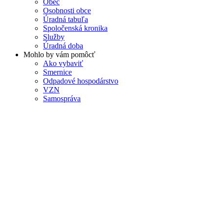
Obec
Osobnosti obce
Úradná tabuľa
Spoločenská kronika
Služby
Úradná doba
Mohlo by vám pomôcť
Ako vybaviť
Smernice
Odpadové hospodárstvo
VZN
Samospráva