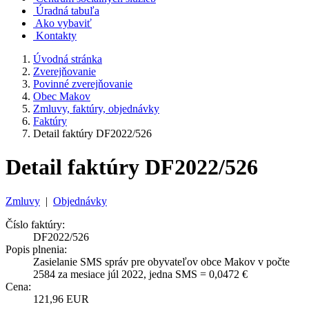
Úradná tabuľa
Ako vybaviť
Kontakty
Úvodná stránka
Zverejňovanie
Povinné zverejňovanie
Obec Makov
Zmluvy, faktúry, objednávky
Faktúry
Detail faktúry DF2022/526
Detail faktúry DF2022/526
Zmluvy
|
Objednávky
Číslo faktúry:
DF2022/526
Popis plnenia:
Zasielanie SMS správ pre obyvateľov obce Makov v počte
2584 za mesiace júl 2022, jedna SMS = 0,0472 €
Cena:
121,96 EUR