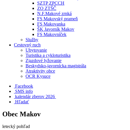
SZTP ZPCCH
ZO ZTŠČ
N.F.Makové zrnká
FS Makovský prameň
FS Makovanka
ŠK Javorník Makov
FS Makovníček
Služby
Cestovný ruch
Ubytovanie
Turistika a cykloturistika
Zjazdové lyžovanie
Beskydsko-javornícka magistrála
Atraktivity obce
OCR Kysuce
Facebook
SMS info
​ kalendár zberov 2026
Hľadať
Obec Makov
letecký pohľad