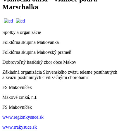
Marschalka
Spolky a organizácie
Folklórna skupina Makovanka
Folklórna skupina Makovský prameň
Dobrovoľný hasičský zbor obce Makov
Základná organizácia Slovenského zväzu telesne postihnutých
a zväzu postihnutých civilizačnými chorobami
FS Makovníček
Makové zrnká, n.f.
FS Makovníček
www.regionkysuce.sk
www.rrakysuce.sk