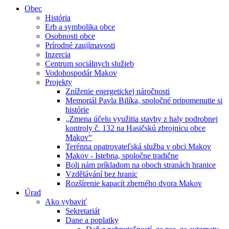
Obec
História
Erb a symbolika obce
Osobnosti obce
Prírodné zaujímavosti
Inzercia
Centrum sociálnych služieb
Vodohospodár Makov
Projekty
Zníženie energetickej náročnosti
Memoriál Pavla Bilíka, spoločné pripomenutie si
histórie
„Zmena účelu využitia stavby z haly podrobnej
kontroly č. 132 na Hasičskú zbrojnicu obce
Makov“
Terénna opatrovateľská služba v obci Makov
Makov - Istebna, spoločne tradične
Boli nám príkladom na oboch stranách hranice
Vzdělávání bez hranic
Rozšírenie kapacít zberného dvora Makov
Úrad
Ako vybaviť
Sekretariát
Dane a poplatky