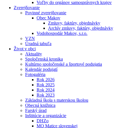
Voľby do orgánov samosprávnych krajov
Zverejňovanie
Povinné zverejňovanie
Obec Makov
Zmluvy, faktúry, objednávky
Archív zmluvy, faktúry, objednávky
Vodohospodár Makov, s.r.o.
VZN
Úradná tabuľa
Život v obci
Aktuality
Spoločenská kronika
Kultúrno spoločenské a športové podujatia
Kalendár podujatí
Fotogaléria
Rok 2026
Rok 2025
Rok 2024
Rok 2023
Základná škola s materskou školou
Obecná knižnica
Farský úrad
Inštitúcie a organizácie
DHZo
MO Matice slovenskej