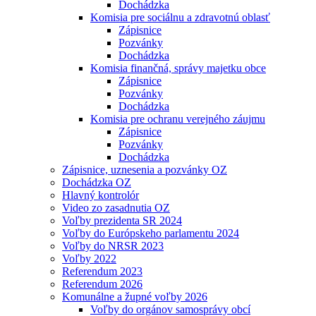
Dochádzka
Komisia pre sociálnu a zdravotnú oblasť
Zápisnice
Pozvánky
Dochádzka
Komisia finančná, správy majetku obce
Zápisnice
Pozvánky
Dochádzka
Komisia pre ochranu verejného záujmu
Zápisnice
Pozvánky
Dochádzka
Zápisnice, uznesenia a pozvánky OZ
Dochádzka OZ
Hlavný kontrolór
Video zo zasadnutia OZ
Voľby prezidenta SR 2024
Voľby do Európskeho parlamentu 2024
Voľby do NRSR 2023
Voľby 2022
Referendum 2023
Referendum 2026
Komunálne a župné voľby 2026
Voľby do orgánov samosprávy obcí