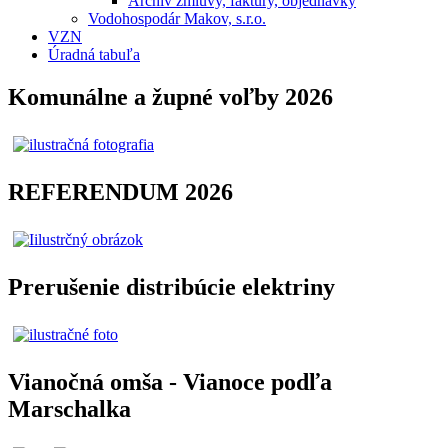
Archív zmluvy, faktúry, objednávky
Vodohospodár Makov, s.r.o.
VZN
Úradná tabuľa
Komunálne a župné voľby 2026
REFERENDUM 2026
Prerušenie distribúcie elektriny
Vianočná omša - Vianoce podľa
Marschalka