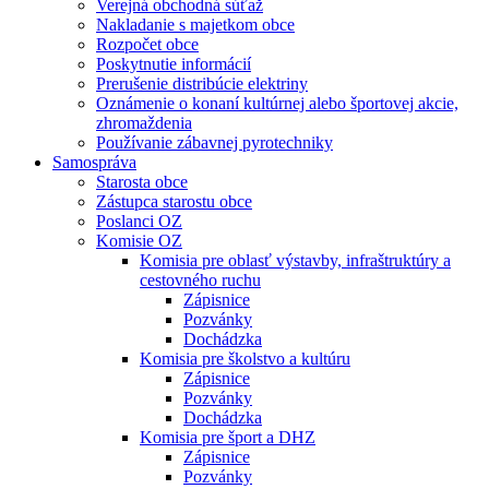
Verejná obchodná súťaž
Nakladanie s majetkom obce
Rozpočet obce
Poskytnutie informácií
Prerušenie distribúcie elektriny
Oznámenie o konaní kultúrnej alebo športovej akcie,
zhromaždenia
Používanie zábavnej pyrotechniky
Samospráva
Starosta obce
Zástupca starostu obce
Poslanci OZ
Komisie OZ
Komisia pre oblasť výstavby, infraštruktúry a
cestovného ruchu
Zápisnice
Pozvánky
Dochádzka
Komisia pre školstvo a kultúru
Zápisnice
Pozvánky
Dochádzka
Komisia pre šport a DHZ
Zápisnice
Pozvánky