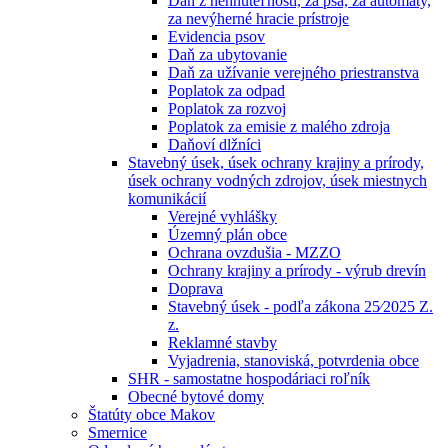
Daň z nehnuteľností, za psa, za automaty,
za nevýherné hracie prístroje
Evidencia psov
Daň za ubytovanie
Daň za užívanie verejného priestranstva
Poplatok za odpad
Poplatok za rozvoj
Poplatok za emisie z malého zdroja
Daňoví dlžníci
Stavebný úsek, úsek ochrany krajiny a prírody,
úsek ochrany vodných zdrojov, úsek miestnych
komunikácií
Verejné vyhlášky
Územný plán obce
Ochrana ovzdušia - MZZO
Ochrany krajiny a prírody - výrub drevín
Doprava
Stavebný úsek - podľa zákona 25⁄2025 Z.
z.
Reklamné stavby
Vyjadrenia, stanoviská, potvrdenia obce
SHR - samostatne hospodáriaci roľník
Obecné bytové domy
Štatúty obce Makov
Smernice