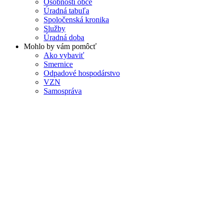
Osobnosti obce
Úradná tabuľa
Spoločenská kronika
Služby
Úradná doba
Mohlo by vám pomôcť
Ako vybaviť
Smernice
Odpadové hospodárstvo
VZN
Samospráva