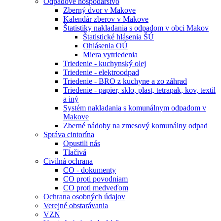
Odpadové hospodárstvo
Zberný dvor v Makove
Kalendár zberov v Makove
Štatistiky nakladania s odpadom v obci Makov
Štatistické hlásenia ŠÚ
Ohlásenia OÚ
Miera vytriedenia
Triedenie - kuchynský olej
Triedenie - elektroodpad
Triedenie - BRO z kuchyne a zo záhrad
Triedenie - papier, sklo, plast, tetrapak, kov, textil
a iný
Systém nakladania s komunálnym odpadom v
Makove
Zberné nádoby na zmesový komunálny odpad
Správa cintorína
Opustili nás
Tlačivá
Civilná ochrana
CO - dokumenty
CO proti povodniam
CO proti medveďom
Ochrana osobných údajov
Verejné obstarávania
VZN