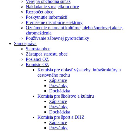
Verejná obchodná súťaž
Nakladanie s majetkom obce
Rozpočet obce
Poskytnutie informácií
Prerušenie distribúcie elektriny
Oznámenie o konaní kultúrnej alebo športovej akcie,
zhromaždenia
Používanie zábavnej pyrotechniky
Samospráva
Starosta obce
Zástupca starostu obce
Poslanci OZ
Komisie OZ
Komisia pre oblasť výstavby, infraštruktúry a
cestovného ruchu
Zápisnice
Pozvánky
Dochádzka
Komisia pre školstvo a kultúru
Zápisnice
Pozvánky
Dochádzka
Komisia pre šport a DHZ
Zápisnice
Pozvánky