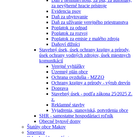
Daň z nehnuteľností, za psa, za automaty,
za nevýherné hracie prístroje
Evidencia psov
Daň za ubytovanie
Daň za užívanie verejného priestranstva
Poplatok za odpad
Poplatok za rozvoj
Poplatok za emisie z malého zdroja
Daňoví dlžníci
Stavebný úsek, úsek ochrany krajiny a prírody,
úsek ochrany vodných zdrojov, úsek miestnych
komunikácií
Verejné vyhlášky
Územný plán obce
Ochrana ovzdušia - MZZO
Ochrany krajiny a prírody - výrub drevín
Doprava
Stavebný úsek - podľa zákona 25⁄2025 Z.
z.
Reklamné stavby
Vyjadrenia, stanoviská, potvrdenia obce
SHR - samostatne hospodáriaci roľník
Obecné bytové domy
Štatúty obce Makov
Smernice