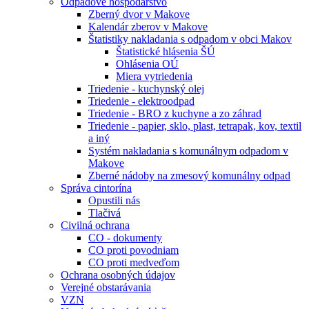
Odpadové hospodárstvo
Zberný dvor v Makove
Kalendár zberov v Makove
Štatistiky nakladania s odpadom v obci Makov
Štatistické hlásenia ŠÚ
Ohlásenia OÚ
Miera vytriedenia
Triedenie - kuchynský olej
Triedenie - elektroodpad
Triedenie - BRO z kuchyne a zo záhrad
Triedenie - papier, sklo, plast, tetrapak, kov, textil
a iný
Systém nakladania s komunálnym odpadom v
Makove
Zberné nádoby na zmesový komunálny odpad
Správa cintorína
Opustili nás
Tlačivá
Civilná ochrana
CO - dokumenty
CO proti povodniam
CO proti medveďom
Ochrana osobných údajov
Verejné obstarávania
VZN