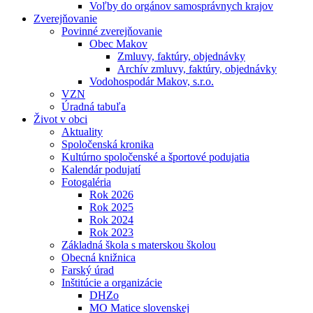
Voľby do orgánov samosprávnych krajov
Zverejňovanie
Povinné zverejňovanie
Obec Makov
Zmluvy, faktúry, objednávky
Archív zmluvy, faktúry, objednávky
Vodohospodár Makov, s.r.o.
VZN
Úradná tabuľa
Život v obci
Aktuality
Spoločenská kronika
Kultúrno spoločenské a športové podujatia
Kalendár podujatí
Fotogaléria
Rok 2026
Rok 2025
Rok 2024
Rok 2023
Základná škola s materskou školou
Obecná knižnica
Farský úrad
Inštitúcie a organizácie
DHZo
MO Matice slovenskej