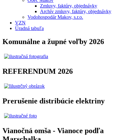
Obec Makov
Zmluvy, faktúry, objednávky
Archív zmluvy, faktúry, objednávky
Vodohospodár Makov, s.r.o.
VZN
Úradná tabuľa
Komunálne a župné voľby 2026
REFERENDUM 2026
Prerušenie distribúcie elektriny
Vianočná omša - Vianoce podľa
Marschalka