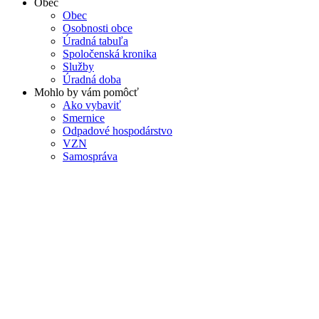
Obec
Obec
Osobnosti obce
Úradná tabuľa
Spoločenská kronika
Služby
Úradná doba
Mohlo by vám pomôcť
Ako vybaviť
Smernice
Odpadové hospodárstvo
VZN
Samospráva