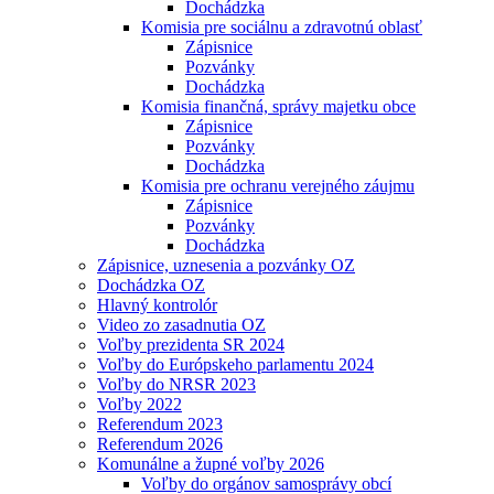
Dochádzka
Komisia pre sociálnu a zdravotnú oblasť
Zápisnice
Pozvánky
Dochádzka
Komisia finančná, správy majetku obce
Zápisnice
Pozvánky
Dochádzka
Komisia pre ochranu verejného záujmu
Zápisnice
Pozvánky
Dochádzka
Zápisnice, uznesenia a pozvánky OZ
Dochádzka OZ
Hlavný kontrolór
Video zo zasadnutia OZ
Voľby prezidenta SR 2024
Voľby do Európskeho parlamentu 2024
Voľby do NRSR 2023
Voľby 2022
Referendum 2023
Referendum 2026
Komunálne a župné voľby 2026
Voľby do orgánov samosprávy obcí