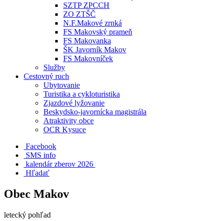
SZTP ZPCCH
ZO ZTŠČ
N.F.Makové zrnká
FS Makovský prameň
FS Makovanka
ŠK Javorník Makov
FS Makovníček
Služby
Cestovný ruch
Ubytovanie
Turistika a cykloturistika
Zjazdové lyžovanie
Beskydsko-javornícka magistrála
Atraktivity obce
OCR Kysuce
Facebook
SMS info
​ kalendár zberov 2026
Hľadať
Obec Makov
letecký pohľad