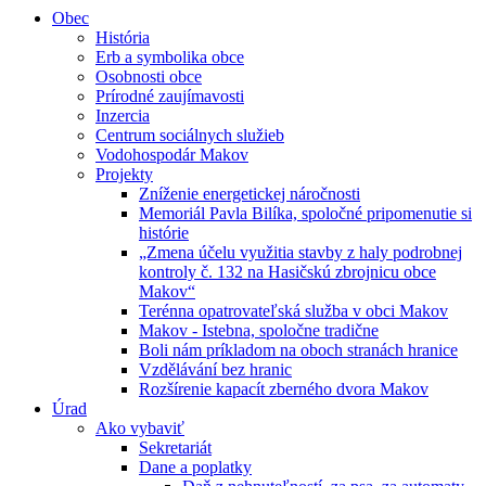
Obec
História
Erb a symbolika obce
Osobnosti obce
Prírodné zaujímavosti
Inzercia
Centrum sociálnych služieb
Vodohospodár Makov
Projekty
Zníženie energetickej náročnosti
Memoriál Pavla Bilíka, spoločné pripomenutie si
histórie
„Zmena účelu využitia stavby z haly podrobnej
kontroly č. 132 na Hasičskú zbrojnicu obce
Makov“
Terénna opatrovateľská služba v obci Makov
Makov - Istebna, spoločne tradične
Boli nám príkladom na oboch stranách hranice
Vzdělávání bez hranic
Rozšírenie kapacít zberného dvora Makov
Úrad
Ako vybaviť
Sekretariát
Dane a poplatky