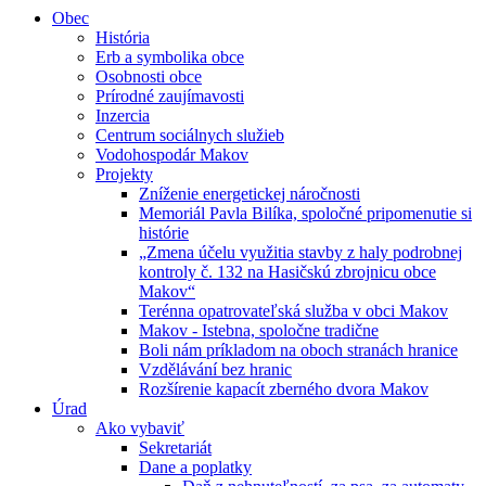
Obec
História
Erb a symbolika obce
Osobnosti obce
Prírodné zaujímavosti
Inzercia
Centrum sociálnych služieb
Vodohospodár Makov
Projekty
Zníženie energetickej náročnosti
Memoriál Pavla Bilíka, spoločné pripomenutie si
histórie
„Zmena účelu využitia stavby z haly podrobnej
kontroly č. 132 na Hasičskú zbrojnicu obce
Makov“
Terénna opatrovateľská služba v obci Makov
Makov - Istebna, spoločne tradične
Boli nám príkladom na oboch stranách hranice
Vzdělávání bez hranic
Rozšírenie kapacít zberného dvora Makov
Úrad
Ako vybaviť
Sekretariát
Dane a poplatky