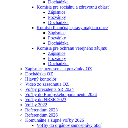
Dochádzka
Komisia pre sociálnu a zdravotnú oblasť
Zápisnice
Pozvánky
Dochádzka
Komisia finančná, správy majetku obce
Zápisnice
Pozvánky
Dochádzka
Komisia pre ochranu verejného záujmu
Zápisnice
Pozvánky
Dochádzka
Zápisnice, uznesenia a pozvánky OZ
Dochádzka OZ
Hlavný kontrolór
Video zo zasadnutia OZ
Voľby prezidenta SR 2024
Voľby do Európskeho parlamentu 2024
Voľby do NRSR 2023
Voľby 2022
Referendum 2023
Referendum 2026
Komunálne a župné voľby 2026
Voľby do orgánov samosprávy obcí