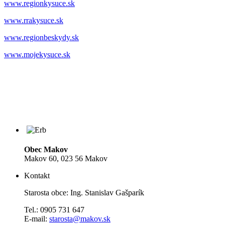
www.regionkysuce.sk
www.rrakysuce.sk
www.regionbeskydy.sk
www.mojekysuce.sk
Obec Makov
Makov 60, 023 56 Makov
Kontakt
Starosta obce: Ing. Stanislav Gašparík
Tel.: 0905 731 647
E-mail:
starosta@makov.sk