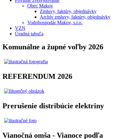
Povinné zverejňovanie
Obec Makov
Zmluvy, faktúry, objednávky
Archív zmluvy, faktúry, objednávky
Vodohospodár Makov, s.r.o.
VZN
Úradná tabuľa
Komunálne a župné voľby 2026
REFERENDUM 2026
Prerušenie distribúcie elektriny
Vianočná omša - Vianoce podľa