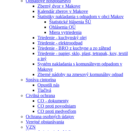
Odpadové hospodárstvo
Zberný dvor v Makove
Kalendár zberov v Makove
Štatistiky nakladania s odpadom v obci Makov
Štatistické hlásenia ŠÚ
Ohlásenia OÚ
Miera vytriedenia
Triedenie - kuchynský olej
Triedenie - elektroodpad
Triedenie - BRO z kuchyne a zo záhrad
Triedenie - papier, sklo, plast, tetrapak, kov, textil
a iný
Systém nakladania s komunálnym odpadom v
Makove
Zberné nádoby na zmesový komunálny odpad
Správa cintorína
Opustili nás
Tlačivá
Civilná ochrana
CO - dokumenty
CO proti povodniam
CO proti medveďom
Ochrana osobných údajov
Verejné obstarávania
VZN