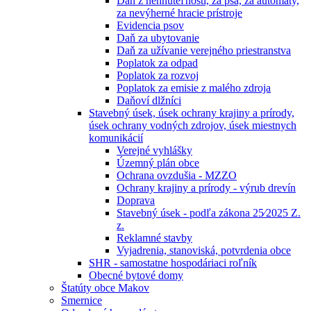
Daň z nehnuteľností, za psa, za automaty,
za nevýherné hracie prístroje
Evidencia psov
Daň za ubytovanie
Daň za užívanie verejného priestranstva
Poplatok za odpad
Poplatok za rozvoj
Poplatok za emisie z malého zdroja
Daňoví dlžníci
Stavebný úsek, úsek ochrany krajiny a prírody,
úsek ochrany vodných zdrojov, úsek miestnych
komunikácií
Verejné vyhlášky
Územný plán obce
Ochrana ovzdušia - MZZO
Ochrany krajiny a prírody - výrub drevín
Doprava
Stavebný úsek - podľa zákona 25⁄2025 Z.
z.
Reklamné stavby
Vyjadrenia, stanoviská, potvrdenia obce
SHR - samostatne hospodáriaci roľník
Obecné bytové domy
Štatúty obce Makov
Smernice