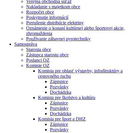
Verejná obchodná súťaž
Nakladanie s majetkom obce
Rozpočet obce
Poskytnutie informácií
Prerušenie distribúcie elektriny
Oznámenie o konaní kultúrnej alebo športovej akcie,
zhromaždenia
Používanie zábavnej pyrotechniky
Samospráva
Starosta obce
Zástupca starostu obce
Poslanci OZ
Komisie OZ
Komisia pre oblasť výstavby, infraštruktúry a
cestovného ruchu
Zápisnice
Pozvánky
Dochádzka
Komisia pre školstvo a kultúru
Zápisnice
Pozvánky
Dochádzka
Komisia pre šport a DHZ
Zápisnice
Pozvánky