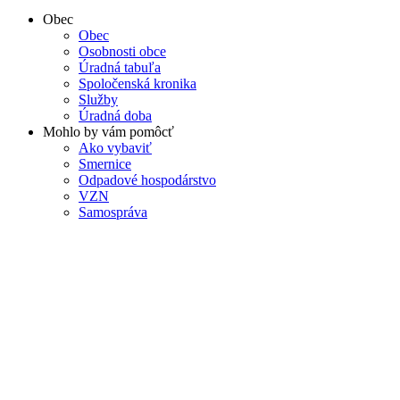
Obec
Obec
Osobnosti obce
Úradná tabuľa
Spoločenská kronika
Služby
Úradná doba
Mohlo by vám pomôcť
Ako vybaviť
Smernice
Odpadové hospodárstvo
VZN
Samospráva