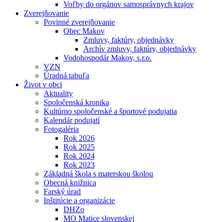
Voľby do orgánov samosprávnych krajov
Zverejňovanie
Povinné zverejňovanie
Obec Makov
Zmluvy, faktúry, objednávky
Archív zmluvy, faktúry, objednávky
Vodohospodár Makov, s.r.o.
VZN
Úradná tabuľa
Život v obci
Aktuality
Spoločenská kronika
Kultúrno spoločenské a športové podujatia
Kalendár podujatí
Fotogaléria
Rok 2026
Rok 2025
Rok 2024
Rok 2023
Základná škola s materskou školou
Obecná knižnica
Farský úrad
Inštitúcie a organizácie
DHZo
MO Matice slovenskej