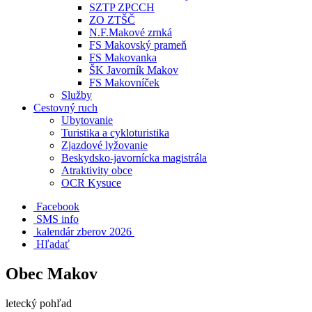
SZTP ZPCCH
ZO ZTŠČ
N.F.Makové zrnká
FS Makovský prameň
FS Makovanka
ŠK Javorník Makov
FS Makovníček
Služby
Cestovný ruch
Ubytovanie
Turistika a cykloturistika
Zjazdové lyžovanie
Beskydsko-javornícka magistrála
Atraktivity obce
OCR Kysuce
Facebook
SMS info
​ kalendár zberov 2026
Hľadať
Obec Makov
letecký pohľad