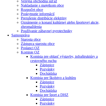
Verejná obchodná súťaž
Nakladanie s majetkom obce
Rozpočet obce
Poskytnutie informácií
Prerušenie distribúcie elektriny
Oznámenie o konaní kultúrnej alebo športovej akcie,
zhromaždenia
Používanie zábavnej pyrotechniky
Samospráva
Starosta obce
Zástupca starostu obce
Poslanci OZ
Komisie OZ
Komisia pre oblasť výstavby, infraštruktúry a
cestovného ruchu
Zápisnice
Pozvánky
Dochádzka
Komisia pre školstvo a kultúru
Zápisnice
Pozvánky
Dochádzka
Komisia pre šport a DHZ
Zápisnice
Pozvánky