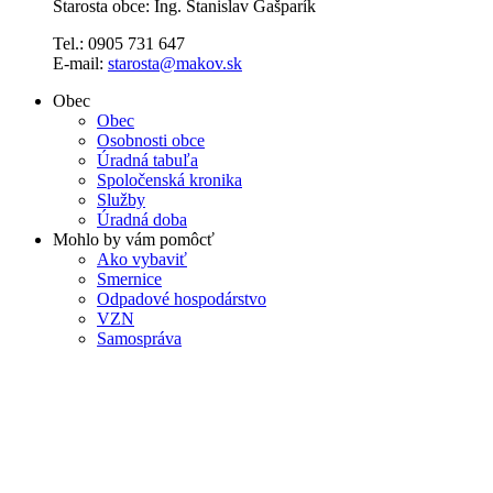
Starosta obce: Ing. Stanislav Gašparík
Tel.: 0905 731 647
E-mail:
starosta@makov.sk
Obec
Obec
Osobnosti obce
Úradná tabuľa
Spoločenská kronika
Služby
Úradná doba
Mohlo by vám pomôcť
Ako vybaviť
Smernice
Odpadové hospodárstvo
VZN
Samospráva