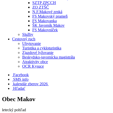
SZTP ZPCCH
ZO ZTŠČ
N.F.Makové zrnká
FS Makovský prameň
FS Makovanka
ŠK Javorník Makov
FS Makovníček
Služby
Cestovný ruch
Ubytovanie
Turistika a cykloturistika
Zjazdové lyžovanie
Beskydsko-javornícka magistrála
Atraktivity obce
OCR Kysuce
Facebook
SMS info
​ kalendár zberov 2026
Hľadať
Obec Makov
letecký pohľad