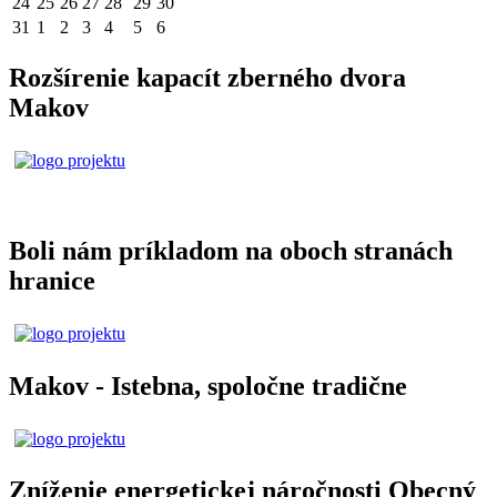
24
25
26
27
28
29
30
31
1
2
3
4
5
6
Rozšírenie kapacít zberného dvora
Makov
Boli nám príkladom na oboch stranách
hranice
Makov - Istebna, spoločne tradične
Zníženie energetickej náročnosti Obecný