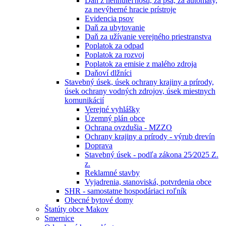
Daň z nehnuteľností, za psa, za automaty,
za nevýherné hracie prístroje
Evidencia psov
Daň za ubytovanie
Daň za užívanie verejného priestranstva
Poplatok za odpad
Poplatok za rozvoj
Poplatok za emisie z malého zdroja
Daňoví dlžníci
Stavebný úsek, úsek ochrany krajiny a prírody,
úsek ochrany vodných zdrojov, úsek miestnych
komunikácií
Verejné vyhlášky
Územný plán obce
Ochrana ovzdušia - MZZO
Ochrany krajiny a prírody - výrub drevín
Doprava
Stavebný úsek - podľa zákona 25⁄2025 Z.
z.
Reklamné stavby
Vyjadrenia, stanoviská, potvrdenia obce
SHR - samostatne hospodáriaci roľník
Obecné bytové domy
Štatúty obce Makov
Smernice