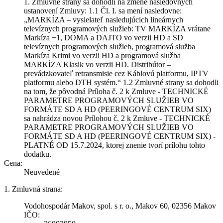
1. Zmluvné strany sa dohodli na zmene nasledovných
ustanovení Zmluvy: 1.1 Čl. I. sa mení nasledovne:
„MARKÍZA – vysielateľ nasledujúcich lineárnych
televíznych programových služieb: TV MARKÍZA vrátane
Markíza +1, DOMA a DAJTO vo verzii HD a SD
televíznych programových služieb, programová služba
Markíza Krimi vo verzii HD a programová služba
MARKÍZA Klasik vo verzii HD. Distribútor –
prevádzkovateľ retransmisie cez Káblovú platformu, IPTV
platformu alebo DTH systém.“ 1.2 Zmluvné strany sa dohodli
na tom, že pôvodná Príloha č. 2 k Zmluve - TECHNICKÉ
PARAMETRE PROGRAMOVÝCH SLUŽIEB VO
FORMÁTE SD A HD (PEERINGOVÉ CENTRUM SIX)
sa nahrádza novou Prílohou č. 2 k Zmluve - TECHNICKÉ
PARAMETRE PROGRAMOVÝCH SLUŽIEB VO
FORMÁTE SD A HD (PEERINGOVÉ CENTRUM SIX) -
PLATNÉ OD 15.7.2024, ktorej znenie tvorí prílohu tohto
dodatku.
Cena:
Neuvedené
1. Zmluvná strana:
Vodohospodár Makov, spol. s r. o., Makov 60, 02356 Makov
IČO: