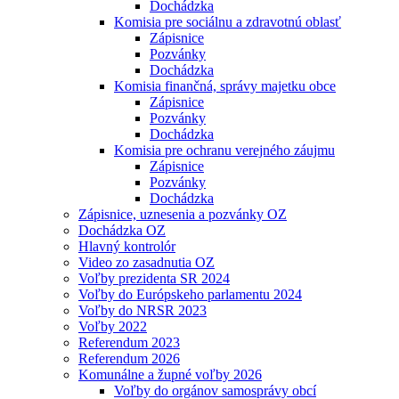
Dochádzka
Komisia pre sociálnu a zdravotnú oblasť
Zápisnice
Pozvánky
Dochádzka
Komisia finančná, správy majetku obce
Zápisnice
Pozvánky
Dochádzka
Komisia pre ochranu verejného záujmu
Zápisnice
Pozvánky
Dochádzka
Zápisnice, uznesenia a pozvánky OZ
Dochádzka OZ
Hlavný kontrolór
Video zo zasadnutia OZ
Voľby prezidenta SR 2024
Voľby do Európskeho parlamentu 2024
Voľby do NRSR 2023
Voľby 2022
Referendum 2023
Referendum 2026
Komunálne a župné voľby 2026
Voľby do orgánov samosprávy obcí