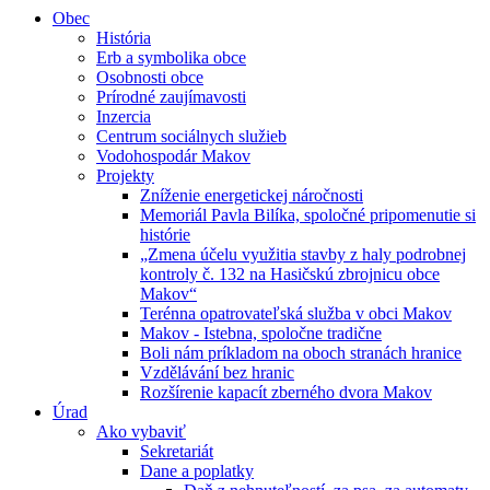
Obec
História
Erb a symbolika obce
Osobnosti obce
Prírodné zaujímavosti
Inzercia
Centrum sociálnych služieb
Vodohospodár Makov
Projekty
Zníženie energetickej náročnosti
Memoriál Pavla Bilíka, spoločné pripomenutie si
histórie
„Zmena účelu využitia stavby z haly podrobnej
kontroly č. 132 na Hasičskú zbrojnicu obce
Makov“
Terénna opatrovateľská služba v obci Makov
Makov - Istebna, spoločne tradične
Boli nám príkladom na oboch stranách hranice
Vzdělávání bez hranic
Rozšírenie kapacít zberného dvora Makov
Úrad
Ako vybaviť
Sekretariát
Dane a poplatky