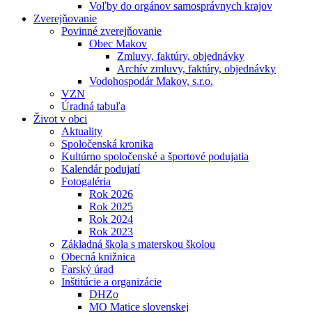
Voľby do orgánov samosprávnych krajov
Zverejňovanie
Povinné zverejňovanie
Obec Makov
Zmluvy, faktúry, objednávky
Archív zmluvy, faktúry, objednávky
Vodohospodár Makov, s.r.o.
VZN
Úradná tabuľa
Život v obci
Aktuality
Spoločenská kronika
Kultúrno spoločenské a športové podujatia
Kalendár podujatí
Fotogaléria
Rok 2026
Rok 2025
Rok 2024
Rok 2023
Základná škola s materskou školou
Obecná knižnica
Farský úrad
Inštitúcie a organizácie
DHZo
MO Matice slovenskej