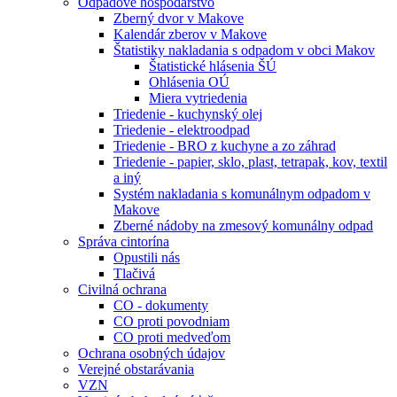
Odpadové hospodárstvo
Zberný dvor v Makove
Kalendár zberov v Makove
Štatistiky nakladania s odpadom v obci Makov
Štatistické hlásenia ŠÚ
Ohlásenia OÚ
Miera vytriedenia
Triedenie - kuchynský olej
Triedenie - elektroodpad
Triedenie - BRO z kuchyne a zo záhrad
Triedenie - papier, sklo, plast, tetrapak, kov, textil
a iný
Systém nakladania s komunálnym odpadom v
Makove
Zberné nádoby na zmesový komunálny odpad
Správa cintorína
Opustili nás
Tlačivá
Civilná ochrana
CO - dokumenty
CO proti povodniam
CO proti medveďom
Ochrana osobných údajov
Verejné obstarávania
VZN