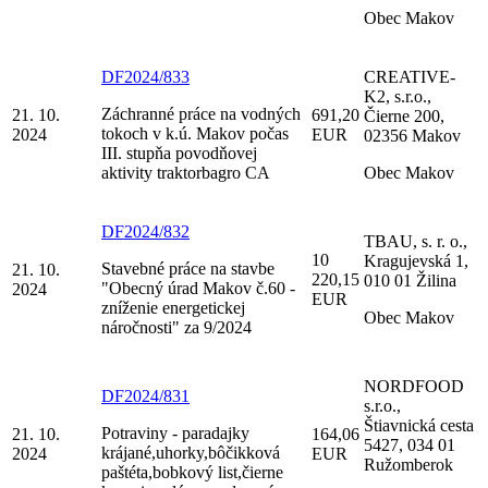
Obec Makov
DF2024/833
CREATIVE-
K2, s.r.o.,
Záchranné práce na vodných
21. 10.
691,20
Čierne 200,
tokoch v k.ú. Makov počas
2024
EUR
02356 Makov
III. stupňa povodňovej
aktivity traktorbagro CA
Obec Makov
DF2024/832
TBAU, s. r. o.,
10
Kragujevská 1,
Stavebné práce na stavbe
21. 10.
220,15
010 01 Žilina
"Obecný úrad Makov č.60 -
2024
EUR
zníženie energetickej
Obec Makov
náročnosti" za 9/2024
NORDFOOD
DF2024/831
s.r.o.,
Štiavnická cesta
Potraviny - paradajky
21. 10.
164,06
5427, 034 01
krájané,uhorky,bôčikková
2024
EUR
Ružomberok
paštéta,bobkový list,čierne