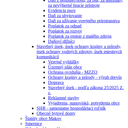
Daň z nehnuteľností, za psa, za automaty,
za nevýherné hracie prístroje
Evidencia psov
Daň za ubytovanie
Daň za užívanie verejného priestranstva
Poplatok za odpad
Poplatok za rozvoj
Poplatok za emisie z malého zdroja
Daňoví dlžníci
Stavebný úsek, úsek ochrany krajiny a prírody,
úsek ochrany vodných zdrojov, úsek miestnych
komunikácií
Verejné vyhlášky
Územný plán obce
Ochrana ovzdušia - MZZO
Ochrany krajiny a prírody - výrub drevín
Doprava
Stavebný úsek - podľa zákona 25⁄2025 Z.
z.
Reklamné stavby
Vyjadrenia, stanoviská, potvrdenia obce
SHR - samostatne hospodáriaci roľník
Obecné bytové domy
Štatúty obce Makov
Smernice