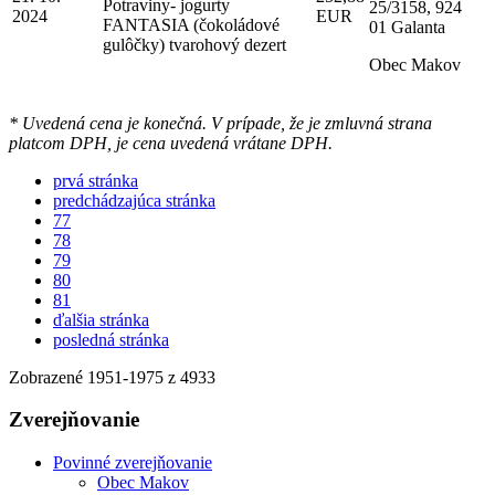
Potraviny- jogurty
25/3158, 924
2024
EUR
FANTASIA (čokoládové
01 Galanta
gulôčky) tvarohový dezert
Obec Makov
* Uvedená cena je konečná. V prípade, že je zmluvná strana
platcom DPH, je cena uvedená vrátane DPH.
prvá stránka
predchádzajúca stránka
77
78
79
80
81
ďalšia stránka
posledná stránka
Zobrazené
1951
-
1975
z 4933
Zverejňovanie
Povinné zverejňovanie
Obec Makov