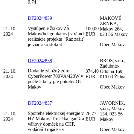
9,74
DF2024/839
MAKOVÉ
ZRNKÁ,
Vystúpenie žiakov ZŠ
21. 10.
100,00
Makov 264,
Makov(heligonkárov) v rámci
2024
EUR
023 56 Makov
realizácie projektu "Raz zažiť
je viac ako stokrát
Obec Makov
DF2024/838
BROS, s.r.o.,
Zádubnie-
Dodanie záložný zdroj
21. 10.
374,40
Údolna 169,
CyberPower 700VA/420W v
2024
EUR
010 03 Žilina
počte 2 kusy pre potreby OU
Makov
Obec Makov
DF2024/837
JAVORNÍK,
s.r.o., Makov
Spotreba elektrickej energie v
21. 10.
26,77
134, 023 56
HZ Makov- Trojačka, garáž a
2024
EUR
Makov
váhový domček na CHP,
vodáreň Trojačka v
Obec Makov