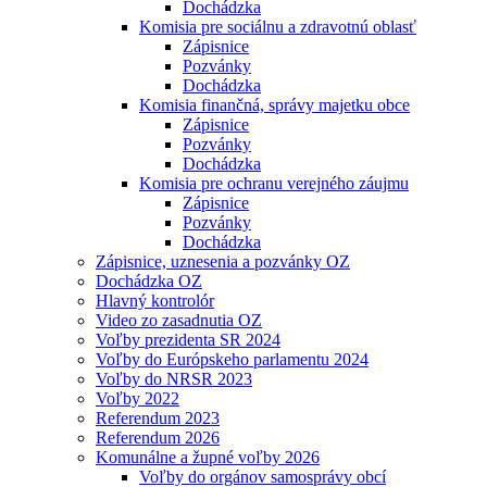
Dochádzka
Komisia pre sociálnu a zdravotnú oblasť
Zápisnice
Pozvánky
Dochádzka
Komisia finančná, správy majetku obce
Zápisnice
Pozvánky
Dochádzka
Komisia pre ochranu verejného záujmu
Zápisnice
Pozvánky
Dochádzka
Zápisnice, uznesenia a pozvánky OZ
Dochádzka OZ
Hlavný kontrolór
Video zo zasadnutia OZ
Voľby prezidenta SR 2024
Voľby do Európskeho parlamentu 2024
Voľby do NRSR 2023
Voľby 2022
Referendum 2023
Referendum 2026
Komunálne a župné voľby 2026
Voľby do orgánov samosprávy obcí