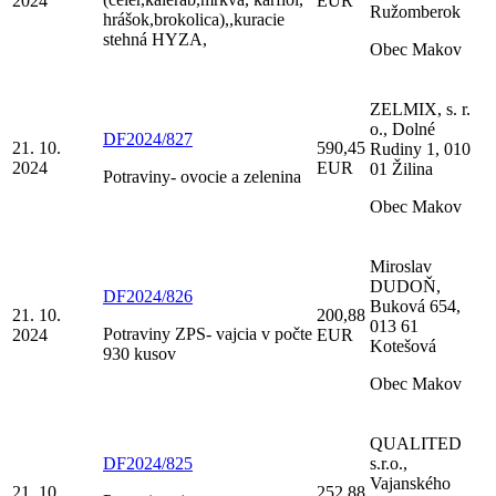
2024
EUR
Ružomberok
hrášok,brokolica),,kuracie
stehná HYZA,
Obec Makov
ZELMIX, s. r.
o., Dolné
DF2024/827
21. 10.
590,45
Rudiny 1, 010
2024
EUR
01 Žilina
Potraviny- ovocie a zelenina
Obec Makov
Miroslav
DUDOŇ,
DF2024/826
Buková 654,
21. 10.
200,88
013 61
Potraviny ZPS- vajcia v počte
2024
EUR
Kotešová
930 kusov
Obec Makov
QUALITED
DF2024/825
s.r.o.,
Vajanského
21. 10.
252,88