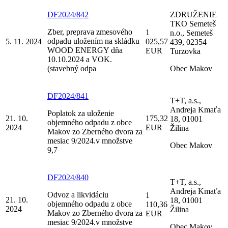
DF2024/842
ZDRUŽENIE
TKO Semeteš
Zber, preprava zmesového
1
n.o., Semeteš
odpadu uložením na skládku
5. 11. 2024
025,57
439, 02354
WOOD ENERGY dňa
EUR
Turzovka
10.10.2024 a VOK.
(stavebný odpa
Obec Makov
DF2024/841
T+T, a.s.,
Andreja Kmaťa
Poplatok za uloženie
21. 10.
175,32
18, 01001
objemného odpadu z obce
2024
EUR
Žilina
Makov zo Zberného dvora za
mesiac 9/2024.v množstve
Obec Makov
9,7
DF2024/840
T+T, a.s.,
Andreja Kmaťa
Odvoz a likvidáciu
1
21. 10.
18, 01001
objemného odpadu z obce
110,36
2024
Žilina
Makov zo Zberného dvora za
EUR
mesiac 9/2024.v množstve
Obec Makov