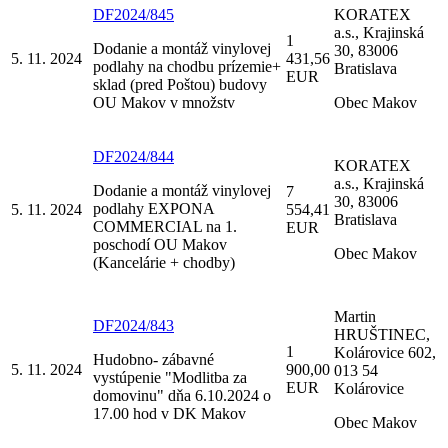
DF2024/845
KORATEX
a.s., Krajinská
1
Dodanie a montáž vinylovej
30, 83006
5. 11. 2024
431,56
podlahy na chodbu prízemie+
Bratislava
EUR
sklad (pred Poštou) budovy
OU Makov v množstv
Obec Makov
DF2024/844
KORATEX
a.s., Krajinská
Dodanie a montáž vinylovej
7
30, 83006
podlahy EXPONA
5. 11. 2024
554,41
Bratislava
COMMERCIAL na 1.
EUR
poschodí OU Makov
Obec Makov
(Kancelárie + chodby)
Martin
DF2024/843
HRUŠTINEC,
1
Kolárovice 602,
Hudobno- zábavné
5. 11. 2024
900,00
013 54
vystúpenie "Modlitba za
EUR
Kolárovice
domovinu" dňa 6.10.2024 o
17.00 hod v DK Makov
Obec Makov