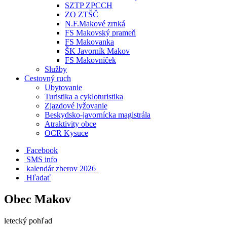
SZTP ZPCCH
ZO ZTŠČ
N.F.Makové zrnká
FS Makovský prameň
FS Makovanka
ŠK Javorník Makov
FS Makovníček
Služby
Cestovný ruch
Ubytovanie
Turistika a cykloturistika
Zjazdové lyžovanie
Beskydsko-javornícka magistrála
Atraktivity obce
OCR Kysuce
Facebook
SMS info
​ kalendár zberov 2026
Hľadať
Obec Makov
letecký pohľad