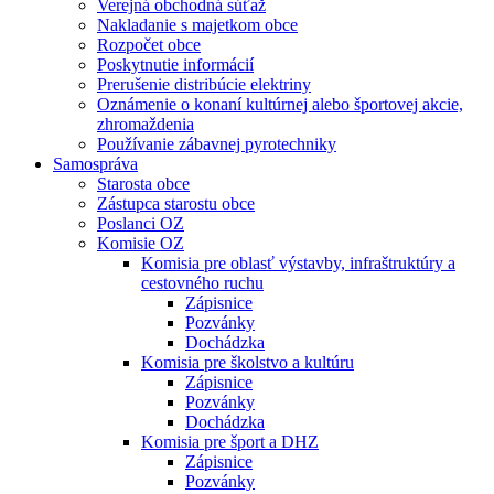
Verejná obchodná súťaž
Nakladanie s majetkom obce
Rozpočet obce
Poskytnutie informácií
Prerušenie distribúcie elektriny
Oznámenie o konaní kultúrnej alebo športovej akcie,
zhromaždenia
Používanie zábavnej pyrotechniky
Samospráva
Starosta obce
Zástupca starostu obce
Poslanci OZ
Komisie OZ
Komisia pre oblasť výstavby, infraštruktúry a
cestovného ruchu
Zápisnice
Pozvánky
Dochádzka
Komisia pre školstvo a kultúru
Zápisnice
Pozvánky
Dochádzka
Komisia pre šport a DHZ
Zápisnice
Pozvánky