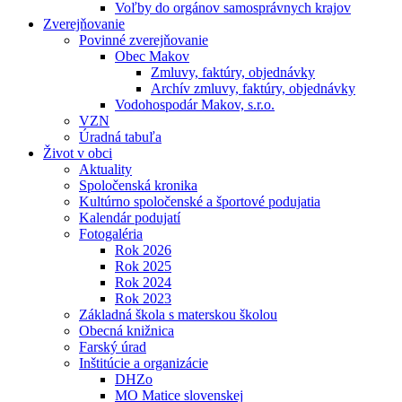
Voľby do orgánov samosprávnych krajov
Zverejňovanie
Povinné zverejňovanie
Obec Makov
Zmluvy, faktúry, objednávky
Archív zmluvy, faktúry, objednávky
Vodohospodár Makov, s.r.o.
VZN
Úradná tabuľa
Život v obci
Aktuality
Spoločenská kronika
Kultúrno spoločenské a športové podujatia
Kalendár podujatí
Fotogaléria
Rok 2026
Rok 2025
Rok 2024
Rok 2023
Základná škola s materskou školou
Obecná knižnica
Farský úrad
Inštitúcie a organizácie
DHZo
MO Matice slovenskej