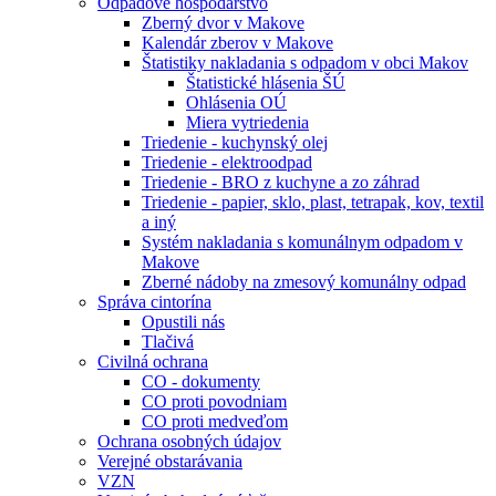
Odpadové hospodárstvo
Zberný dvor v Makove
Kalendár zberov v Makove
Štatistiky nakladania s odpadom v obci Makov
Štatistické hlásenia ŠÚ
Ohlásenia OÚ
Miera vytriedenia
Triedenie - kuchynský olej
Triedenie - elektroodpad
Triedenie - BRO z kuchyne a zo záhrad
Triedenie - papier, sklo, plast, tetrapak, kov, textil
a iný
Systém nakladania s komunálnym odpadom v
Makove
Zberné nádoby na zmesový komunálny odpad
Správa cintorína
Opustili nás
Tlačivá
Civilná ochrana
CO - dokumenty
CO proti povodniam
CO proti medveďom
Ochrana osobných údajov
Verejné obstarávania
VZN