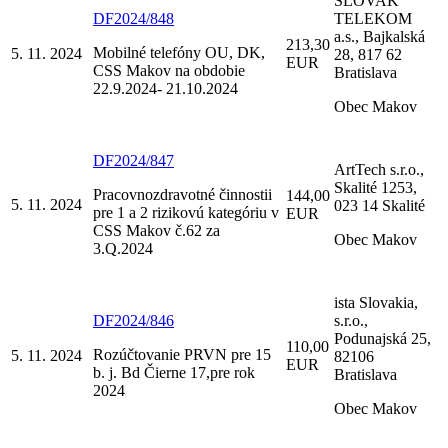
SLOVAK
DF2024/848
TELEKOM
a.s., Bajkalská
213,30
Mobilné telefóny OU, DK,
5. 11. 2024
28, 817 62
EUR
CSS Makov na obdobie
Bratislava
22.9.2024- 21.10.2024
Obec Makov
DF2024/847
ArtTech s.r.o.,
Skalité 1253,
Pracovnozdravotné činnostii
144,00
5. 11. 2024
023 14 Skalité
pre 1 a 2 rizikovú kategóriu v
EUR
CSS Makov č.62 za
Obec Makov
3.Q.2024
ista Slovakia,
DF2024/846
s.r.o.,
Podunajská 25,
110,00
Rozúčtovanie PRVN pre 15
5. 11. 2024
82106
EUR
b. j. Bd Čierne 17,pre rok
Bratislava
2024
Obec Makov