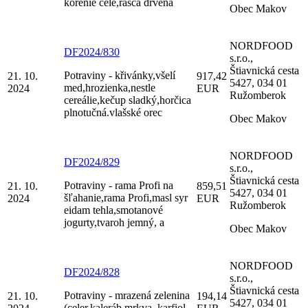
korenie celé,rasca drvená
Obec Makov
NORDFOOD
DF2024/830
s.r.o.,
Štiavnická cesta
Potraviny - křivánky,všelí
21. 10.
917,42
5427, 034 01
med,hrozienka,nestle
2024
EUR
Ružomberok
cereálie,kečup sladký,horčica
plnotučná.vlašské orec
Obec Makov
NORDFOOD
DF2024/829
s.r.o.,
Štiavnická cesta
Potraviny - rama Profi na
21. 10.
859,51
5427, 034 01
šľahanie,rama Profi,masl syr
2024
EUR
Ružomberok
eidam tehla,smotanové
jogurty,tvaroh jemný, a
Obec Makov
NORDFOOD
DF2024/828
s.r.o.,
Štiavnická cesta
Potraviny - mrazená zelenina
21. 10.
194,14
5427, 034 01
(celer,kaleráb,mrkva, karfiol,