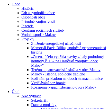
Obec
História
Erb a symbolika obce
Osobnosti obce
Prírodné zaujímavosti
Inzercia
Centrum sociálnych služieb
Vodohospodár Makov
Projekty
Zníženie energetickej náročnosti
Memoriál Pavla Bilíka, spoločné pripomenutie si
histórie
„Zmena účelu využitia stavby z haly podrobnej
kontroly č. 132 na Hasičskú zbrojnicu obce
Makov“
Terénna opatrovateľská služba v obci Makov
Makov - Istebna, spoločne tradične
Boli nám príkladom na oboch stranách hranice
Vzdělávání bez hranic
Rozšírenie kapacít zberného dvora Makov
Úrad
Ako vybaviť
Sekretariát
Dane a poplatky