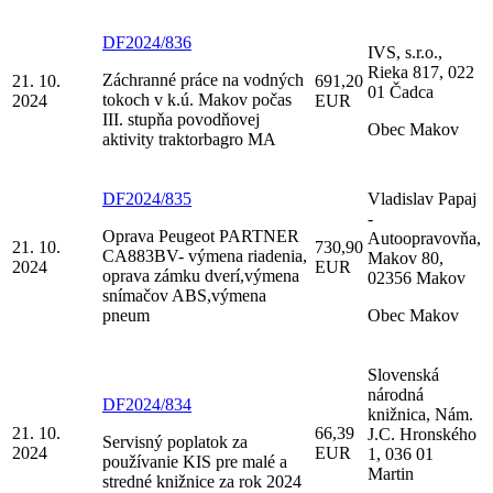
DF2024/836
IVS, s.r.o.,
Rieka 817, 022
Záchranné práce na vodných
21. 10.
691,20
01 Čadca
tokoch v k.ú. Makov počas
2024
EUR
III. stupňa povodňovej
Obec Makov
aktivity traktorbagro MA
DF2024/835
Vladislav Papaj
-
Oprava Peugeot PARTNER
Autoopravovňa,
21. 10.
730,90
CA883BV- výmena riadenia,
Makov 80,
2024
EUR
oprava zámku dverí,výmena
02356 Makov
snímačov ABS,výmena
pneum
Obec Makov
Slovenská
národná
DF2024/834
knižnica, Nám.
21. 10.
66,39
J.C. Hronského
Servisný poplatok za
2024
EUR
1, 036 01
používanie KIS pre malé a
Martin
stredné knižnice za rok 2024