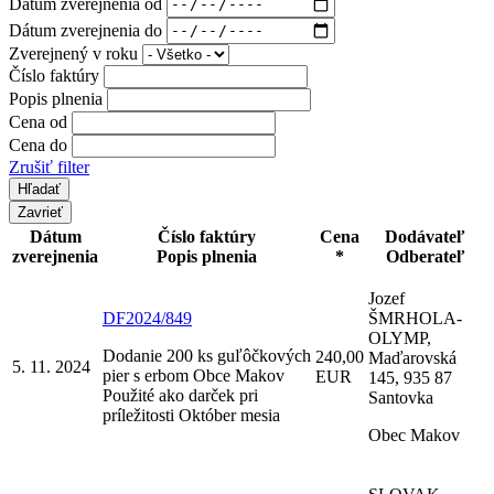
Dátum zverejnenia od
Dátum zverejnenia do
Zverejnený v roku
Číslo faktúry
Popis plnenia
Cena od
Cena do
Zrušiť filter
Zavrieť
Dátum
Číslo faktúry
Cena
Dodávateľ
zverejnenia
Popis plnenia
*
Odberateľ
Jozef
DF2024/849
ŠMRHOLA-
OLYMP,
Dodanie 200 ks guľôčkových
240,00
Maďarovská
5. 11. 2024
pier s erbom Obce Makov
EUR
145, 935 87
Použité ako darček pri
Santovka
príležitosti Október mesia
Obec Makov