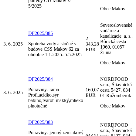
potreby OU Makov za
5/2025
Obec Makov
Severoslovenské
vodárne a
DF2025/385
kanalizácie, a. s.,
2
Bôrická cesta
Spotreba vody a stočné v
3. 6. 2025
343,28
1960, 01057
budove CSS Makov 62 za
EUR
Žilina
obdobie 1.1.2025- 5.5.2025
Obec Makov
DF2025/384
NORDFOOD
s.r.o., Štiavnická
Potraviny- rama
160,07
cesta 5427, 034
3. 6. 2025
Profi,acidko,syr
EUR
01 Ružomberok
babino,tvaroh mäkký,mlieko
plnotučné
Obec Makov
DF2025/383
NORDFOOD
s.r.o., Štiavnická
Potraviny- jemný zemiakový
643,51
cesta 5427, 034