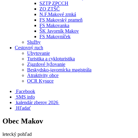
SZTP ZPCCH
ZO ZTŠČ
N.F.Makové zrnká
FS Makovský prameň
FS Makovanka
ŠK Javorník Makov
FS Makovníček
Služby
Cestovný ruch
Ubytovanie
Turistika a cykloturistika
Zjazdové lyžovanie
Beskydsko-javornícka magistrála
Atraktivity obce
OCR Kysuce
Facebook
SMS info
​ kalendár zberov 2026
Hľadať
Obec Makov
letecký pohľad