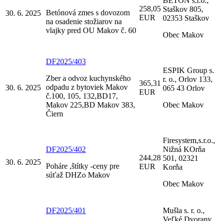
BETÓN s.r.o.,
258,05
Staškov 805,
Betónová zmes s dovozom
30. 6. 2025
EUR
02353 Staškov
na osadenie stožiarov na
vlajky pred OU Makov č. 60
Obec Makov
DF2025/403
ESPIK Group s.
Zber a odvoz kuchynského
r. o., Orlov 133,
365,31
odpadu z bytoviek Makov
30. 6. 2025
065 43 Orlov
EUR
č.100, 105, 132,BD17,
Makov 225,BD Makov 383,
Obec Makov
Čiern
Firesystem,s.r.o.,
DF2025/402
Nižná KOrňa
244,28
501, 02321
30. 6. 2025
Poháre ,štítky -ceny pre
EUR
Korňa
súťaž DHZo Makov
Obec Makov
DF2025/401
Mušla s. r. o.,
Veľké Dvorany