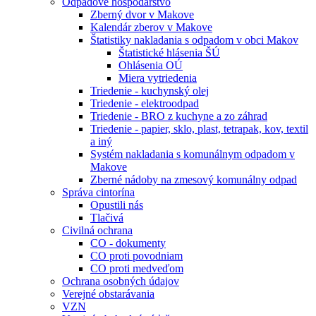
Odpadové hospodárstvo
Zberný dvor v Makove
Kalendár zberov v Makove
Štatistiky nakladania s odpadom v obci Makov
Štatistické hlásenia ŠÚ
Ohlásenia OÚ
Miera vytriedenia
Triedenie - kuchynský olej
Triedenie - elektroodpad
Triedenie - BRO z kuchyne a zo záhrad
Triedenie - papier, sklo, plast, tetrapak, kov, textil
a iný
Systém nakladania s komunálnym odpadom v
Makove
Zberné nádoby na zmesový komunálny odpad
Správa cintorína
Opustili nás
Tlačivá
Civilná ochrana
CO - dokumenty
CO proti povodniam
CO proti medveďom
Ochrana osobných údajov
Verejné obstarávania
VZN