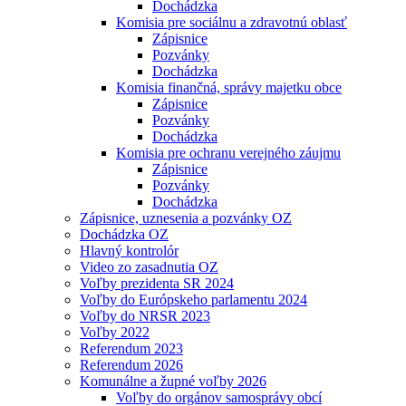
Dochádzka
Komisia pre sociálnu a zdravotnú oblasť
Zápisnice
Pozvánky
Dochádzka
Komisia finančná, správy majetku obce
Zápisnice
Pozvánky
Dochádzka
Komisia pre ochranu verejného záujmu
Zápisnice
Pozvánky
Dochádzka
Zápisnice, uznesenia a pozvánky OZ
Dochádzka OZ
Hlavný kontrolór
Video zo zasadnutia OZ
Voľby prezidenta SR 2024
Voľby do Európskeho parlamentu 2024
Voľby do NRSR 2023
Voľby 2022
Referendum 2023
Referendum 2026
Komunálne a župné voľby 2026
Voľby do orgánov samosprávy obcí