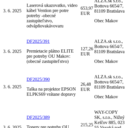
ALZA.sk s.r.o.,
Laserová ukazovatko, video
Bottova 6654/7,
653,97
kábel Vention pre potre
3. 6. 2025
81109 Bratislava
EUR
potreby -obecné
zastupiteľstvo,
Obec Makov
odvápňovakávovaru
DF2025/391
ALZA.sk s.r.o.,
Bottova 6654/7,
127,26
Premietacie plátno ELITE
3. 6. 2025
81109 Bratislava
EUR
pre potreby OU Makov:
(obecné zastupiteľstvo)
Obec Makov
ALZA.sk s.r.o.,
DF2025/390
Bottova 6654/7,
26,48
3. 6. 2025
81109 Bratislava
Taška na projektor EPSON
EUR
ELPKS69 vrátane dopravy
Obec Makov
WAY-COPY
DF2025/389
SK, s.r.o., Nižný
Kelčov 885, 023
215,25
Tonery pre potreby OU
3. 6. 2025
55 Vysoká nad