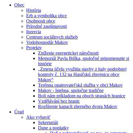
Obec
História
Erb a symbolika obce
Osobnosti obce
Prírodné zaujímavosti
Inzercia
Centrum sociálnych služieb
Vodohospodár Makov
Projekty
Zníženie energetickej náročnosti
Memoriál Pavla Bilíka, spoločné pripomenutie si
histórie
„Zmena účelu využitia stavby z haly podrobnej
kontroly č. 132 na Hasičskú zbrojnicu obce
Makov“
Terénna opatrovateľská služba v obci Makov
Makov - Istebna, spoločne tradične
Boli nám príkladom na oboch stranách hranice
Vzdělávání bez hranic
Rozšírenie kapacít zberného dvora Makov
Úrad
Ako vybaviť
Sekretariát
Dane a poplatky