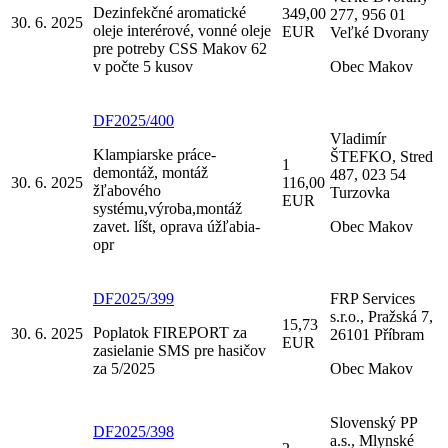
Dezinfekčné aromatické
349,00
277, 956 01
30. 6. 2025
oleje interérové, vonné oleje
EUR
Veľké Dvorany
pre potreby CSS Makov 62
v počte 5 kusov
Obec Makov
DF2025/400
Vladimír
Klampiarske práce-
ŠTEFKO, Stred
1
demontáž, montáž
487, 023 54
30. 6. 2025
116,00
žľabového
Turzovka
EUR
systému,výroba,montáž
zavet. líšt, oprava úžľabia-
Obec Makov
opr
DF2025/399
FRP Services
s.r.o., Pražská 7,
15,73
Poplatok FIREPORT za
30. 6. 2025
26101 Příbram
EUR
zasielanie SMS pre hasičov
za 5/2025
Obec Makov
Slovenský PP
DF2025/398
a.s., Mlynské