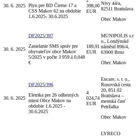
2
Nivy 44/a,
Plyn pre BD Čierne 17 a
30. 6. 2025
398,00
82511 Bratislava
CSS Makov 62 na obdobie
EUR
1.6.2025- 30.6.2025
Obec Makov
DF2025/397
MUNIPOLIS s.r
o., Londýnské
Zasielanie SMS správ pre
189,91
náměstí 896/4,
30. 6. 2025
obyvateľov obce Makov
EUR
63900 Brno
5/2025 v počte 3 959 á 0,048
€
Obec Makov
Encare, s. r. o.,
DF2025/396
Rusovská cesta
20, 851 02
4
Eletrika pre 26 odberných
Bratislava –
30. 6. 2025
024,74
miest Obce Makov na
mestská časť
EUR
obdobie 1.6.2025 -
Petržalka
30.6.2025
Obec Makov
LYRECO