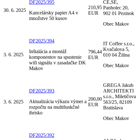
DF2025/395
CE,SE,
210,95
Panholec 20,
30. 6. 2025
Kancelársky papier A4 v
EUR
902 01 Pezinok
množstve 50 kusov
Obec Makov
DF2025/394
IT Coffee s.r.o.,
Kvačalova 5,
Inštalácia a montáž
796,44
3. 6. 2025
010 04 Žilina
komponentov na spustenie
EUR
wifi signálu v zasadačke DK
Obec Makov
Makov
GREGA Jakub
DF2025/393
ARCHITEKTI
s.r.o., Miletičova
200,00
Aktualizácia výkazu výmer a
3. 6. 2025
563/25, 82109
EUR
rozpočtu na multifunkčné
Bratislava
ihrisko
Obec Makov
DF2025/392