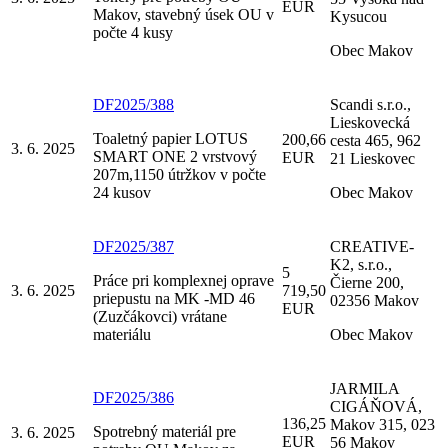
EUR
Makov, stavebný úsek OU v
Kysucou
počte 4 kusy
Obec Makov
DF2025/388
Scandi s.r.o.,
Lieskovecká
Toaletný papier LOTUS
200,66
cesta 465, 962
3. 6. 2025
SMART ONE 2 vrstvový
EUR
21 Lieskovec
207m,1150 útržkov v počte
24 kusov
Obec Makov
DF2025/387
CREATIVE-
K2, s.r.o.,
5
Práce pri komplexnej oprave
Čierne 200,
3. 6. 2025
719,50
priepustu na MK -MD 46
02356 Makov
EUR
(Zuzčákovci) vrátane
materiálu
Obec Makov
JARMILA
DF2025/386
CIGÁŇOVÁ,
136,25
Makov 315, 023
Spotrebný materiál pre
3. 6. 2025
EUR
56 Makov