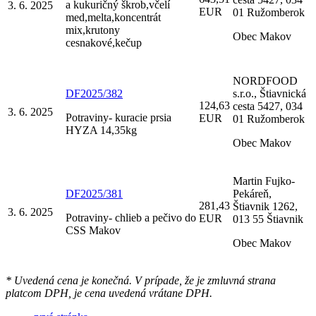
a kukuričný škrob,včelí
3. 6. 2025
EUR
01 Ružomberok
med,melta,koncentrát
mix,krutony
Obec Makov
cesnakové,kečup
NORDFOOD
DF2025/382
s.r.o., Štiavnická
124,63
cesta 5427, 034
3. 6. 2025
Potraviny- kuracie prsia
EUR
01 Ružomberok
HYZA 14,35kg
Obec Makov
Martin Fujko-
DF2025/381
Pekáreň,
281,43
Štiavnik 1262,
3. 6. 2025
Potraviny- chlieb a pečivo do
EUR
013 55 Štiavnik
CSS Makov
Obec Makov
* Uvedená cena je konečná. V prípade, že je zmluvná strana
platcom DPH, je cena uvedená vrátane DPH.