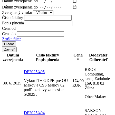
Dátum zverejnenia od
Dátum zverejnenia do
Zverejnený v roku
Číslo faktúry
Popis plnenia
Cena od
Cena do
Zrušiť filter
Zavrieť
Dátum
Číslo faktúry
Cena
Dodávateľ
zverejnenia
Popis plnenia
*
Odberateľ
BROS
DF2025/405
Computing,
s.r.o., Zádubnie
Výkon IT+ GDPR pre OU
174,00
30. 6. 2025
169, 010 03
Makov a CSS Makov 62
EUR
Žilina
podľa zmluvy za mesiac
5/2025 ,
Obec Makov
SAKSON-
DF2025/404