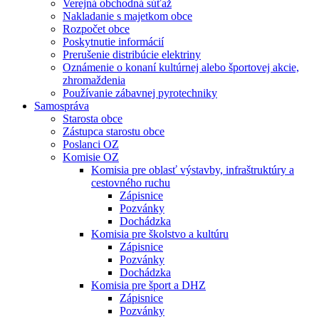
Verejná obchodná súťaž
Nakladanie s majetkom obce
Rozpočet obce
Poskytnutie informácií
Prerušenie distribúcie elektriny
Oznámenie o konaní kultúrnej alebo športovej akcie,
zhromaždenia
Používanie zábavnej pyrotechniky
Samospráva
Starosta obce
Zástupca starostu obce
Poslanci OZ
Komisie OZ
Komisia pre oblasť výstavby, infraštruktúry a
cestovného ruchu
Zápisnice
Pozvánky
Dochádzka
Komisia pre školstvo a kultúru
Zápisnice
Pozvánky
Dochádzka
Komisia pre šport a DHZ
Zápisnice
Pozvánky