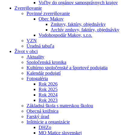
Voľby do orgánov samosprávnych krajov
Zverejňovanie
Povinné zverejňovanie
Obec Makov
Zmluvy, faktúry, objednávky
Archív zmluvy, faktúry, objednávky
Vodohospodár Makov, s.r.o.
VZN
Úradná tabuľa
Život v obci
Aktuality
Spoločenská kronika
Kultúrno spoločenské a športové podujatia
Kalendár podujatí
Fotogaléria
Rok 2026
Rok 2025
Rok 2024
Rok 2023
Základná škola s materskou školou
Obecná knižnica
Farský úrad
Inštitúcie a organizácie
DHZo
MO Matice slovenskej