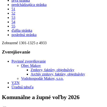
prvá stránka
predchádzajúca stránka
51
52
53
54
55
ďalšia stránka
posledná stránka
Zobrazené
1301
-
1325
z 4933
Zverejňovanie
Povinné zverejňovanie
Obec Makov
Zmluvy, faktúry, objednávky
Archív zmluvy, faktúry, objednávky
Vodohospodár Makov, s.r.o.
VZN
Úradná tabuľa
Komunálne a župné voľby 2026