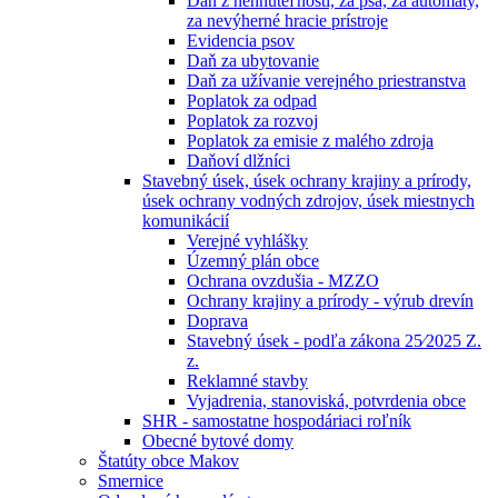
Daň z nehnuteľností, za psa, za automaty,
za nevýherné hracie prístroje
Evidencia psov
Daň za ubytovanie
Daň za užívanie verejného priestranstva
Poplatok za odpad
Poplatok za rozvoj
Poplatok za emisie z malého zdroja
Daňoví dlžníci
Stavebný úsek, úsek ochrany krajiny a prírody,
úsek ochrany vodných zdrojov, úsek miestnych
komunikácií
Verejné vyhlášky
Územný plán obce
Ochrana ovzdušia - MZZO
Ochrany krajiny a prírody - výrub drevín
Doprava
Stavebný úsek - podľa zákona 25⁄2025 Z.
z.
Reklamné stavby
Vyjadrenia, stanoviská, potvrdenia obce
SHR - samostatne hospodáriaci roľník
Obecné bytové domy
Štatúty obce Makov
Smernice