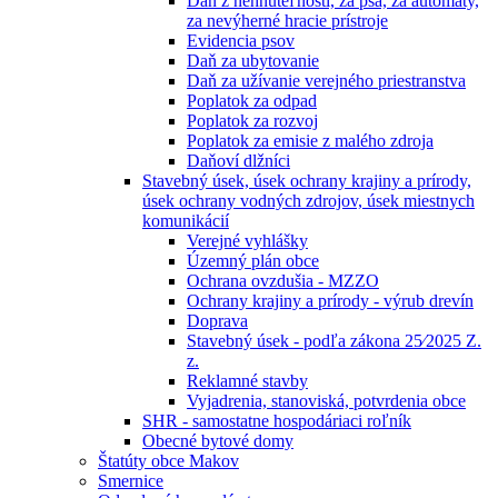
Daň z nehnuteľností, za psa, za automaty,
za nevýherné hracie prístroje
Evidencia psov
Daň za ubytovanie
Daň za užívanie verejného priestranstva
Poplatok za odpad
Poplatok za rozvoj
Poplatok za emisie z malého zdroja
Daňoví dlžníci
Stavebný úsek, úsek ochrany krajiny a prírody,
úsek ochrany vodných zdrojov, úsek miestnych
komunikácií
Verejné vyhlášky
Územný plán obce
Ochrana ovzdušia - MZZO
Ochrany krajiny a prírody - výrub drevín
Doprava
Stavebný úsek - podľa zákona 25⁄2025 Z.
z.
Reklamné stavby
Vyjadrenia, stanoviská, potvrdenia obce
SHR - samostatne hospodáriaci roľník
Obecné bytové domy
Štatúty obce Makov
Smernice