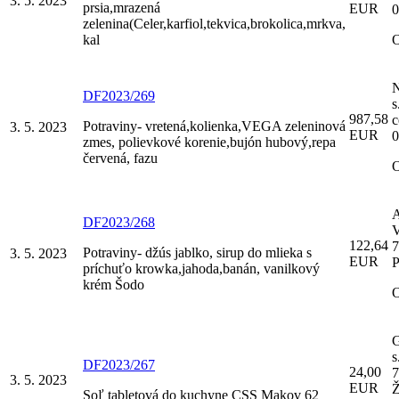
3. 5. 2023
prsia,mrazená
EUR
0
zelenina(Celer,karfiol,tekvica,brokolica,mrkva,
kal
DF2023/269
s
987,58
c
Potraviny- vretená,kolienka,VEGA zeleninová
3. 5. 2023
EUR
0
zmes, polievkové korenie,bujón hubový,repa
červená, fazu
A
DF2023/268
V
122,64
7
Potraviny- džús jablko, sirup do mlieka s
3. 5. 2023
EUR
P
príchuťo krowka,jahoda,banán, vanilkový
krém Šodo
s
DF2023/267
24,00
7
3. 5. 2023
EUR
Ž
Soľ tabletová do kuchyne CSS Makov 62