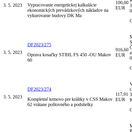
R
100,00
Vypracovanie energetickej kalkulácie
3. 5. 2023
3
EUR
ekonomických prevádzkových nákladov na
0
vykurovanie budovy DK Ma
M
S
DF2023/275
Č
916,60
3. 5. 2023
a
Oprava kosačky STIHL FS 450 -OU Makov
EUR
0
60
DF2023/274
r
117,91
3
3. 5. 2023
Kompletné krmovo pre králiky v CSS Makov
EUR
K
62 vrátane poštovného a podstielky
M
P