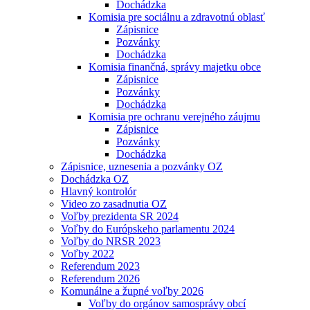
Dochádzka
Komisia pre sociálnu a zdravotnú oblasť
Zápisnice
Pozvánky
Dochádzka
Komisia finančná, správy majetku obce
Zápisnice
Pozvánky
Dochádzka
Komisia pre ochranu verejného záujmu
Zápisnice
Pozvánky
Dochádzka
Zápisnice, uznesenia a pozvánky OZ
Dochádzka OZ
Hlavný kontrolór
Video zo zasadnutia OZ
Voľby prezidenta SR 2024
Voľby do Európskeho parlamentu 2024
Voľby do NRSR 2023
Voľby 2022
Referendum 2023
Referendum 2026
Komunálne a župné voľby 2026
Voľby do orgánov samosprávy obcí