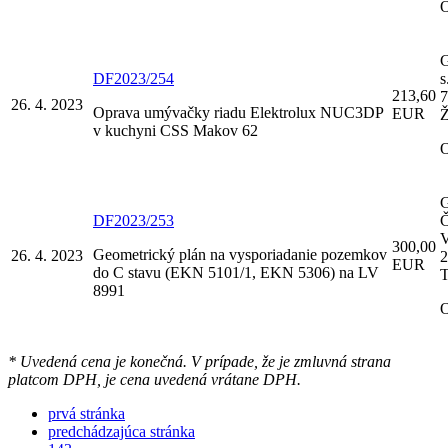
DF2023/254
s
213,60
7
26. 4. 2023
Oprava umývačky riadu Elektrolux NUC3DP
EUR
Ž
v kuchyni CSS Makov 62
DF2023/253
Č
V
300,00
Geometrický plán na vysporiadanie pozemkov
26. 4. 2023
2
EUR
do C stavu (EKN 5101/1, EKN 5306) na LV
T
8991
* Uvedená cena je konečná. V prípade, že je zmluvná strana
platcom DPH, je cena uvedená vrátane DPH.
prvá stránka
predchádzajúca stránka