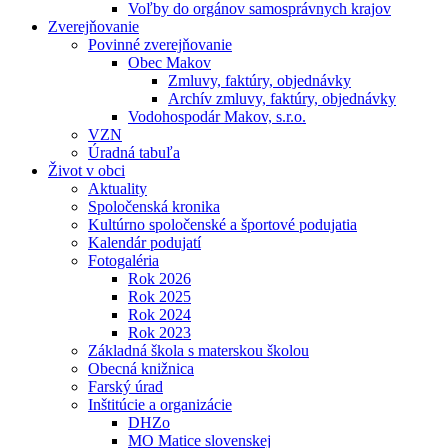
Voľby do orgánov samosprávnych krajov
Zverejňovanie
Povinné zverejňovanie
Obec Makov
Zmluvy, faktúry, objednávky
Archív zmluvy, faktúry, objednávky
Vodohospodár Makov, s.r.o.
VZN
Úradná tabuľa
Život v obci
Aktuality
Spoločenská kronika
Kultúrno spoločenské a športové podujatia
Kalendár podujatí
Fotogaléria
Rok 2026
Rok 2025
Rok 2024
Rok 2023
Základná škola s materskou školou
Obecná knižnica
Farský úrad
Inštitúcie a organizácie
DHZo
MO Matice slovenskej