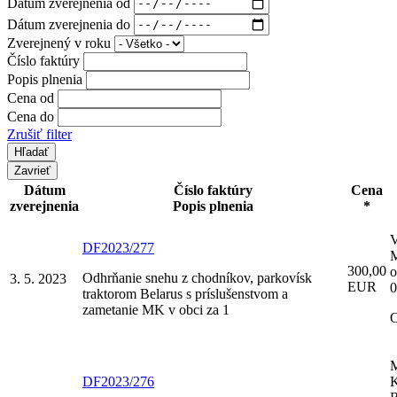
Dátum zverejnenia od
Dátum zverejnenia do
Zverejnený v roku
Číslo faktúry
Popis plnenia
Cena od
Cena do
Zrušiť filter
Zavrieť
Dátum
Číslo faktúry
Cena
zverejnenia
Popis plnenia
*
V
DF2023/277
M
300,00
o
Odhrňanie snehu z chodníkov, parkovísk
3. 5. 2023
EUR
traktorom Belarus s príslušenstvom a
zametanie MK v obci za 1
M
DF2023/276