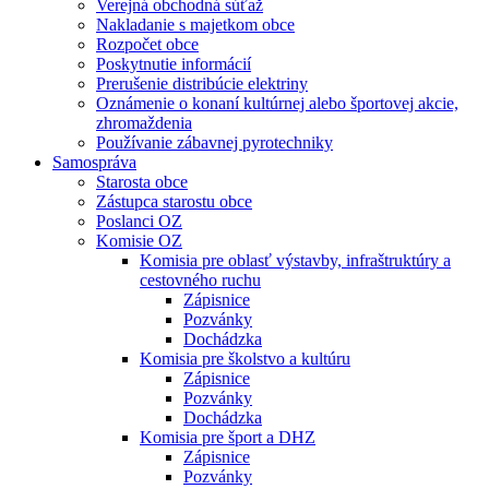
Verejná obchodná súťaž
Nakladanie s majetkom obce
Rozpočet obce
Poskytnutie informácií
Prerušenie distribúcie elektriny
Oznámenie o konaní kultúrnej alebo športovej akcie,
zhromaždenia
Používanie zábavnej pyrotechniky
Samospráva
Starosta obce
Zástupca starostu obce
Poslanci OZ
Komisie OZ
Komisia pre oblasť výstavby, infraštruktúry a
cestovného ruchu
Zápisnice
Pozvánky
Dochádzka
Komisia pre školstvo a kultúru
Zápisnice
Pozvánky
Dochádzka
Komisia pre šport a DHZ
Zápisnice
Pozvánky