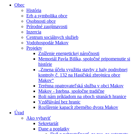
Obec
História
Erb a symbolika obce
Osobnosti obce
Prírodné zaujímavosti
Inzercia
Centrum sociálnych služieb
Vodohospodár Makov
Projekty
Zníženie energetickej náročnosti
Memoriál Pavla Bilíka, spoločné pripomenutie si
histórie
„Zmena účelu využitia stavby z haly podrobnej
kontroly č. 132 na Hasičskú zbrojnicu obce
Makov“
Terénna opatrovateľská služba v obci Makov
Makov - Istebna, spoločne tradične
Boli nám príkladom na oboch stranách hranice
Vzdělávání bez hranic
Rozšírenie kapacít zberného dvora Makov
Úrad
Ako vybaviť
Sekretariát
Dane a poplatky