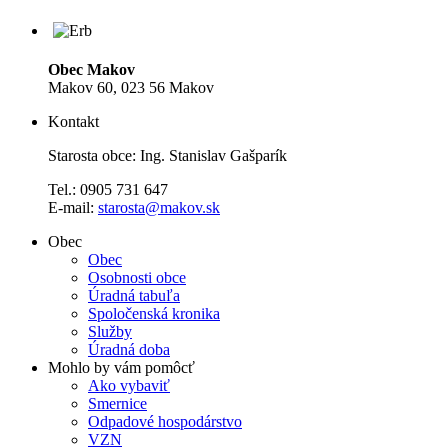
Obec Makov
Makov 60, 023 56 Makov
Kontakt
Starosta obce: Ing. Stanislav Gašparík
Tel.: 0905 731 647
E-mail:
starosta@makov.sk
Obec
Obec
Osobnosti obce
Úradná tabuľa
Spoločenská kronika
Služby
Úradná doba
Mohlo by vám pomôcť
Ako vybaviť
Smernice
Odpadové hospodárstvo
VZN