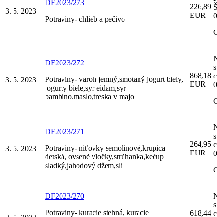
DF2023/273
226,89
Š
3. 5. 2023
EUR
0
Potraviny- chlieb a pečivo
DF2023/272
s
868,18
c
Potraviny- varoh jemný,smotaný jogurt biely,
3. 5. 2023
EUR
0
jogurty biele,syr eidam,syr
bambino.maslo,treska v majo
DF2023/271
s
264,95
c
Potraviny- niťovky semolinové,krupica
3. 5. 2023
EUR
0
detská, ovsené vločky,strúhanka,kečup
sladký,jahodový džem,sli
DF2023/270
s
Potraviny- kuracie stehná, kuracie
618,44
c