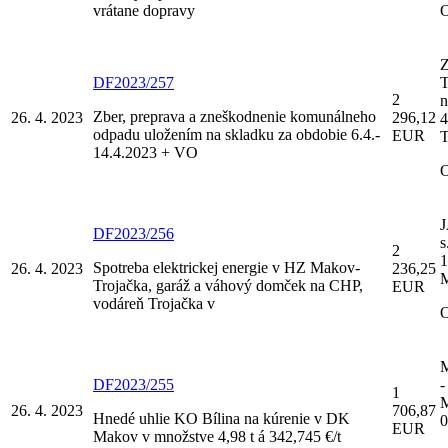
vrátane dopravy
DF2023/257
2
n
Zber, preprava a zneškodnenie komunálneho
26. 4. 2023
296,12
4
odpadu uložením na skladku za obdobie 6.4.-
EUR
T
14.4.2023 + VO
DF2023/256
s
2
1
Spotreba elektrickej energie v HZ Makov-
26. 4. 2023
236,25
Trojačka, garáž a váhový domček na CHP,
EUR
vodáreň Trojačka v
M
DF2023/255
-
1
M
26. 4. 2023
706,87
Hnedé uhlie KO Bílina na kúrenie v DK
0
EUR
Makov v množstve 4,98 t á 342,745 €/t