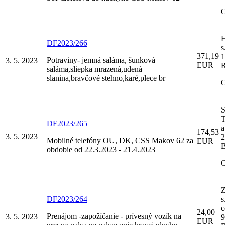
DF2023/266
s
371,19
1
Potraviny- jemná saláma, šunková
3. 5. 2023
EUR
saláma,sliepka mrazená,udená
slanina,bravčové stehno,karé,plece br
DF2023/265
a
174,53
3. 5. 2023
2
Mobilné telefóny OU, DK, CSS Makov 62 za
EUR
B
obdobie od 22.3.2023 - 21.4.2023
Z
DF2023/264
s
c
24,00
Prenájom -zapožíčanie - prívesný vozík na
3. 5. 2023
9
EUR