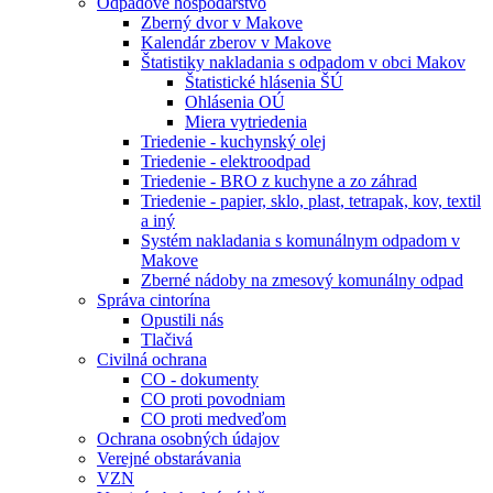
Odpadové hospodárstvo
Zberný dvor v Makove
Kalendár zberov v Makove
Štatistiky nakladania s odpadom v obci Makov
Štatistické hlásenia ŠÚ
Ohlásenia OÚ
Miera vytriedenia
Triedenie - kuchynský olej
Triedenie - elektroodpad
Triedenie - BRO z kuchyne a zo záhrad
Triedenie - papier, sklo, plast, tetrapak, kov, textil
a iný
Systém nakladania s komunálnym odpadom v
Makove
Zberné nádoby na zmesový komunálny odpad
Správa cintorína
Opustili nás
Tlačivá
Civilná ochrana
CO - dokumenty
CO proti povodniam
CO proti medveďom
Ochrana osobných údajov
Verejné obstarávania
VZN