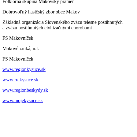
Folklórna skupina Makovský prameň
Dobrovoľný hasičský zbor obce Makov
Základná organizácia Slovenského zväzu telesne postihnutých
a zväzu postihnutých civilizačnými chorobami
FS Makovníček
Makové zrnká, n.f.
FS Makovníček
www.regionkysuce.sk
www.rrakysuce.sk
www.regionbeskydy.sk
www.mojekysuce.sk