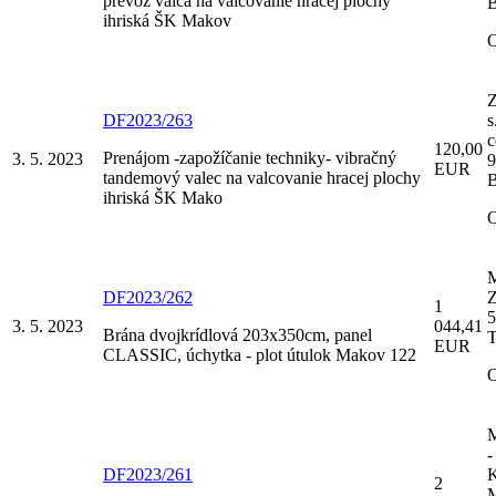
prevoz valca na valcovanie hracej plochy
B
ihriská ŠK Makov
Z
DF2023/263
s
c
120,00
Prenájom -zapožíčanie techniky- vibračný
3. 5. 2023
9
EUR
tandemový valec na valcovanie hracej plochy
B
ihriská ŠK Mako
M
DF2023/262
Z
1
5
3. 5. 2023
044,41
Brána dvojkrídlová 203x350cm, panel
T
EUR
CLASSIC, úchytka - plot útulok Makov 122
M
-
DF2023/261
2
M