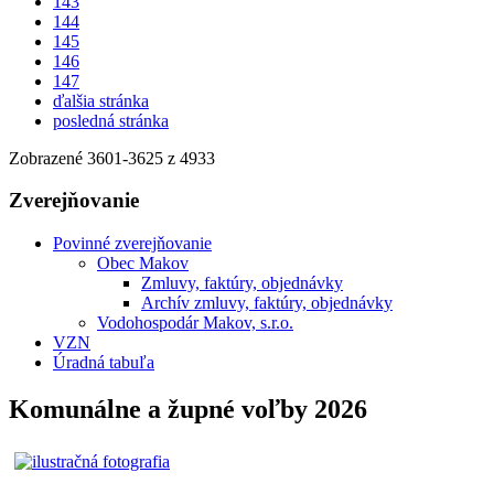
143
144
145
146
147
ďalšia stránka
posledná stránka
Zobrazené
3601
-
3625
z 4933
Zverejňovanie
Povinné zverejňovanie
Obec Makov
Zmluvy, faktúry, objednávky
Archív zmluvy, faktúry, objednávky
Vodohospodár Makov, s.r.o.
VZN
Úradná tabuľa
Komunálne a župné voľby 2026