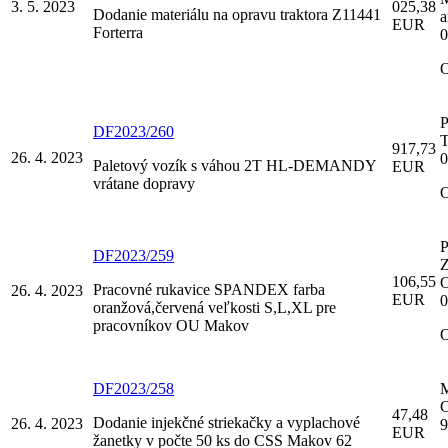
3. 5. 2023
025,38
Dodanie materiálu na opravu traktora Z11441
a
EUR
Forterra
0
P
DF2023/260
T
917,73
26. 4. 2023
0
Paletový vozík s váhou 2T HL-DEMANDY
EUR
vrátane dopravy
P
DF2023/259
Z
106,55
O
Pracovné rukavice SPANDEX farba
26. 4. 2023
EUR
0
oranžová,červená veľkosti S,L,XL pre
pracovníkov OU Makov
DF2023/258
M
C
47,48
Dodanie injekčné striekačky a vyplachové
26. 4. 2023
9
EUR
žanetky v počte 50 ks do CSS Makov 62